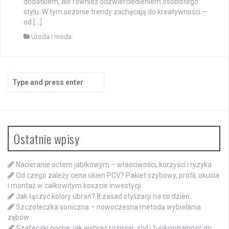
dodatkiem, ale również odzwierciedleniem osobistego
stylu. W tym sezonie trendy zachęcają do kreatywności —
od […]
Uroda i moda
Search
for:
Ostatnie wpisy
Nacieranie octem jabłkowym – właściwości, korzyści i ryzyka
Od czego zależy cena okien PCV? Pakiet szybowy, profil, okucia
i montaż w całkowitym koszcie inwestycji
Jak łączyć kolory ubrań? 8 zasad stylizacji na co dzień
Szczoteczka soniczna – nowoczesna metoda wybielania
zębów
Szafeczki nocne: jak wybrać rozmiar, styl i funkcjonalność do