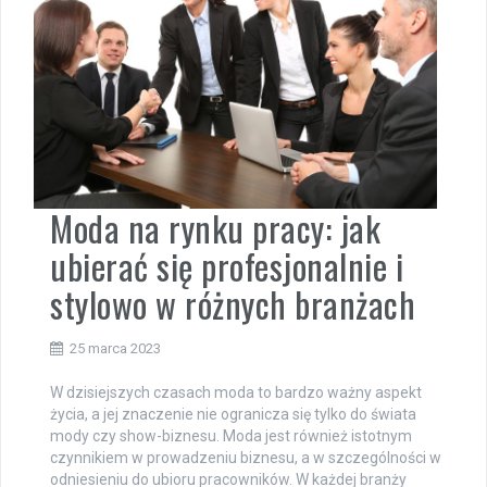
Moda na rynku pracy: jak
ubierać się profesjonalnie i
stylowo w różnych branżach
25 marca 2023
W dzisiejszych czasach moda to bardzo ważny aspekt
życia, a jej znaczenie nie ogranicza się tylko do świata
mody czy show-biznesu. Moda jest również istotnym
czynnikiem w prowadzeniu biznesu, a w szczególności w
odniesieniu do ubioru pracowników. W każdej branży