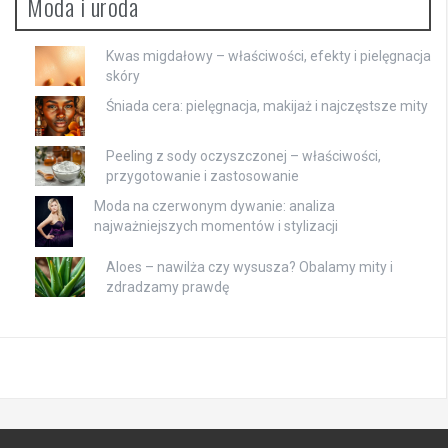
Moda i uroda
Kwas migdałowy – właściwości, efekty i pielęgnacja
skóry
Śniada cera: pielęgnacja, makijaż i najczęstsze mity
Peeling z sody oczyszczonej – właściwości,
przygotowanie i zastosowanie
Moda na czerwonym dywanie: analiza
najważniejszych momentów i stylizacji
Aloes – nawilża czy wysusza? Obalamy mity i
zdradzamy prawdę