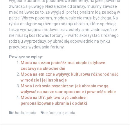
wygodne ubranie to podstawowe elementy, na jakie powinno
zwracać się uwagę. Niezależnie od branży, musimy zawsze
mieć na uwadze to, że wygląd i profesjonalizm idą ze sobą w
parze. Wbrew pozorom, moda wcale nie musi być droga. Na
rynku dostępne są różnego rodzaju ubrania, które spełniają
także wymagania modowe oraz estetyczne. Jednocześnie
nie muszą kosztować fortuny – warto skorzystać z różnego
rodzaju wyprzedaży, by ubrać się odpowiednio na rynku
pracy, bez wydawania fortuny.
Powiązane wpisy:
Moda na sezon jesień/zima: ciepłe i stylowe
zestawy na chłodne dni
Moda na etniczne wpływy: kulturowa różnorodność
w modzie i jej inspiracje
Moda i zdrowie psychiczne: jak ubrania mogą
wpływać na nasze samopoczucie i pewność siebie
Moda na DIY: jak tworzyć unikalne i
personalizowane ubrania i dodatki
Uroda i moda
informacje
,
moda