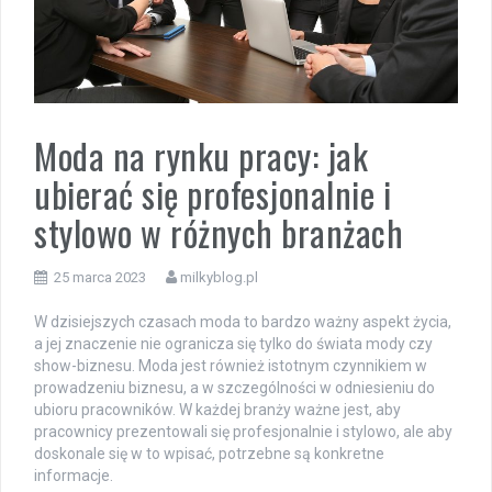
Moda na rynku pracy: jak
ubierać się profesjonalnie i
stylowo w różnych branżach
25 marca 2023
milkyblog.pl
W dzisiejszych czasach moda to bardzo ważny aspekt życia,
a jej znaczenie nie ogranicza się tylko do świata mody czy
show-biznesu. Moda jest również istotnym czynnikiem w
prowadzeniu biznesu, a w szczególności w odniesieniu do
ubioru pracowników. W każdej branży ważne jest, aby
pracownicy prezentowali się profesjonalnie i stylowo, ale aby
doskonale się w to wpisać, potrzebne są konkretne
informacje.