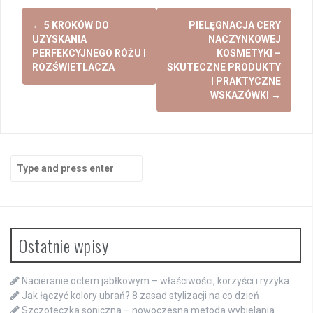
Post
←
5 KROKÓW DO
PIELĘGNACJA CERY
navigation
UZYSKANIA
NACZYNKOWEJ
PERFEKCYJNEGO RÓŻU I
KOSMETYKI –
ROZŚWIETLACZA
SKUTECZNE PRODUKTY
I PRAKTYCZNE
WSKAZÓWKI
→
Search
for:
Ostatnie wpisy
Nacieranie octem jabłkowym – właściwości, korzyści i ryzyka
Jak łączyć kolory ubrań? 8 zasad stylizacji na co dzień
Szczoteczka soniczna – nowoczesna metoda wybielania