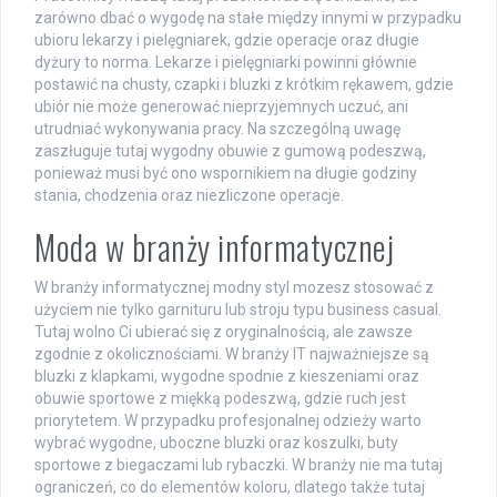
zarówno dbać o wygodę na stałe między innymi w przypadku
ubioru lekarzy i pielęgniarek, gdzie operacje oraz długie
dyżury to norma. Lekarze i pielęgniarki powinni głównie
postawić na chusty, czapki i bluzki z krótkim rękawem, gdzie
ubiór nie może generować nieprzyjemnych uczuć, ani
utrudniać wykonywania pracy. Na szczególną uwagę
zaszługuje tutaj wygodny obuwie z gumową podeszwą,
ponieważ musi być ono wspornikiem na długie godziny
stania, chodzenia oraz niezliczone operacje.
Moda w branży informatycznej
W branży informatycznej modny styl mozesz stosować z
użyciem nie tylko garnituru lub stroju typu business casual.
Tutaj wolno Ci ubierać się z oryginalnością, ale zawsze
zgodnie z okolicznościami. W branży IT najważniejsze są
bluzki z klapkami, wygodne spodnie z kieszeniami oraz
obuwie sportowe z miękką podeszwą, gdzie ruch jest
priorytetem. W przypadku profesjonalnej odzieży warto
wybrać wygodne, uboczne bluzki oraz koszulki, buty
sportowe z biegaczami lub rybaczki. W branży nie ma tutaj
ograniczeń, co do elementów koloru, dlatego także tutaj