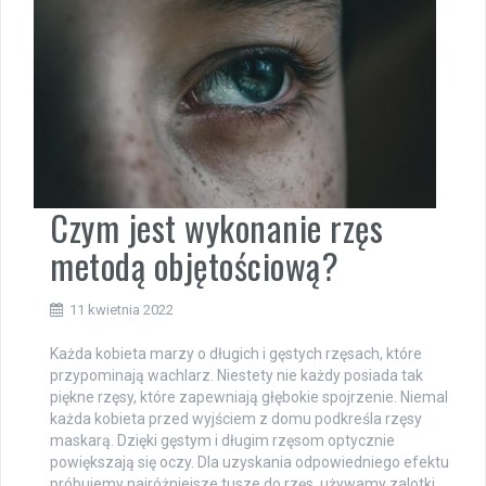
Czym jest wykonanie rzęs
metodą objętościową?
11 kwietnia 2022
Każda kobieta marzy o długich i gęstych rzęsach, które
przypominają wachlarz. Niestety nie każdy posiada tak
piękne rzęsy, które zapewniają głębokie spojrzenie. Niemal
każda kobieta przed wyjściem z domu podkreśla rzęsy
maskarą. Dzięki gęstym i długim rzęsom optycznie
powiększają się oczy. Dla uzyskania odpowiedniego efektu
próbujemy najróżniejsze tusze do rzęs, używamy zalotki