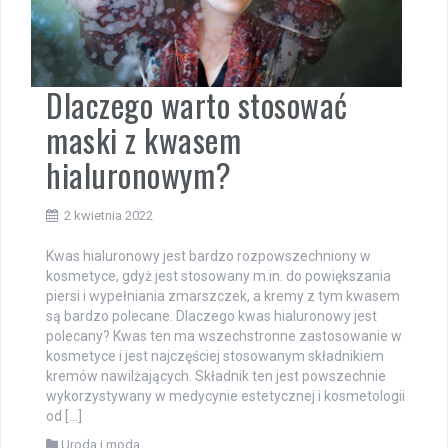
Dlaczego warto stosować
maski z kwasem
hialuronowym?
2 kwietnia 2022
Kwas hialuronowy jest bardzo rozpowszechniony w
kosmetyce, gdyż jest stosowany m.in. do powiększania
piersi i wypełniania zmarszczek, a kremy z tym kwasem
są bardzo polecane. Dlaczego kwas hialuronowy jest
polecany? Kwas ten ma wszechstronne zastosowanie w
kosmetyce i jest najczęściej stosowanym składnikiem
kremów nawilżających. Składnik ten jest powszechnie
wykorzystywany w medycynie estetycznej i kosmetologii
od […]
Uroda i moda