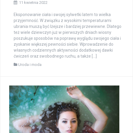
11 kwietnia 2022
Eksponowanie ciała i swojej sylwetki latem to wielka
przyjemność. W związku z wysokimi temperaturami
ubrania muszą być lżejsze i bardziej przewiewne. Dlatego
też wiele dziewczyn już w pierwszych dniach wiosny
poszukuje sposobów na poprawę wyglądu swojego ciała i
zyskanie większej pewności siebie. Wprowadzenie do
własnych codziennych aktywności dodatkowej dawki
ćwiczeń oraz swobodnego ruchu, a także […]
Uroda i moda