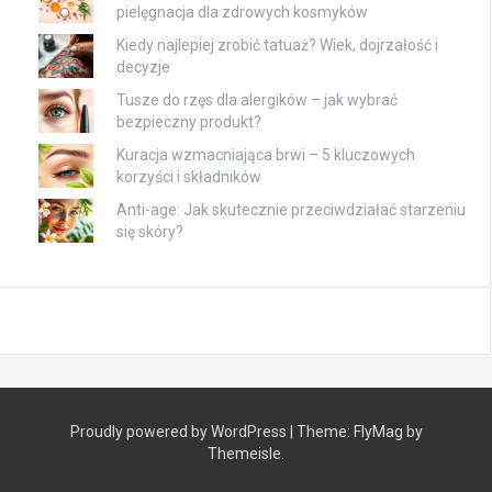
pielęgnacja dla zdrowych kosmyków
Kiedy najlepiej zrobić tatuaż? Wiek, dojrzałość i
decyzje
Tusze do rzęs dla alergików – jak wybrać
bezpieczny produkt?
Kuracja wzmacniająca brwi – 5 kluczowych
korzyści i składników
Anti-age: Jak skutecznie przeciwdziałać starzeniu
się skóry?
Proudly powered by WordPress
|
Theme:
FlyMag
by
Themeisle.