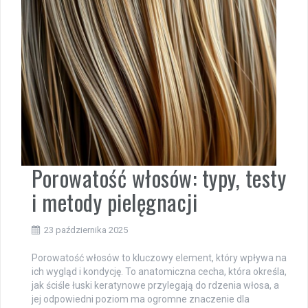
Porowatość włosów: typy, testy
i metody pielęgnacji
23 października 2025
Porowatość włosów to kluczowy element, który wpływa na
ich wygląd i kondycję. To anatomiczna cecha, która określa,
jak ściśle łuski keratynowe przylegają do rdzenia włosa, a
jej odpowiedni poziom ma ogromne znaczenie dla