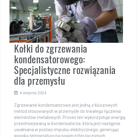
Kołki do zgrzewania
kondensatorowego:
Specjalistyczne rozwiązania
dla przemysłu
4 sierpnia 2024
Zgrzewanie kondensatorowe jest jedną z kluczowych
metod stosowanych w przemyśle do trwałego łączenia
elementów metalowych. Proces ten wykorzystuje energię
przechowywaną w kondensatorze, która jest następnie
uwalniana w postaci impulsu elektrycznego, generując
wysoką temperaturę na powierzchni łączonych