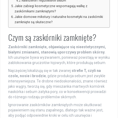
Nawilżenie i regulowanie sebum
Jakie zabiegi kosmetyczne wspomagają walkę z
zaskórnikami zamkniętymi?
Jakie domowe mikstury i naturalne kosmetyki na zaskórniki
zamknięte są skuteczne?
Czym są zaskórniki zamknięte?
Zaskórniki zamknięte, objawiające się nieestetycznymi,
białymi zmianami, stanowią uporczywy problem skórny.
Ich usunięcie bywa wyzwaniem, ponieważ powstają w wyniku
zablokowania gruczołów łojowych, które produkują sebum.
Najczęściej lokalizują się w tak zwanej
strefie T, czyli na
czole, nosie i brodzie
, gdzie produkcja sebum jest zwykle
intensywniejsza. Te drobne niedoskonałości, znane również
jako wągry, tworzą się, gdy mieszanka martwych komórek
naskórka i sebum zatyka pory, co w konsekwencji prowadzi
do różnego rodzaju problemów skórnych.
Ignorowanie zaskórników zamkniętych może skutkować
pojawieniem się stanu zapalnego, dlatego tak ważne jest,
aby podjąć odpowiednie kroki w celu ich usunięcia i