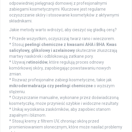
odpowiedniej pielęgnacji domowej z profesjonalnymi
zabiegami kosmetycznymi. Kluczowe jest regularne
oczyszczanie skóry i stosowanie kosmetyków z aktywnymi
składnikami.
Jakie metody warto wdrożyć, aby cieszyć się gładką cerą?
* Przede wszystkim, oczyszczaj twarz rano i wieczorem.
* Stosuj
peelingi chemiczne z kwasami AHA i BHA
.
Kwas
salicylowy, glikolowy i azelainowy
skutecznie złuszczają
martwy naskórek i odblokowują zatkane pory.
* Używaj
retinoidów
, które regulują proces odnowy
komórkowej skóry, zapobiegając powstawaniu nowych
zmian.
* Rozważ profesjonalne zabiegi kosmetyczne, takie jak
mikrodermabrazja czy peelingi chemiczne
o wyższym
stężeniu.
* Oczyszczanie manualne, wykonane przez doświadczoną
kosmetyczkę, może przynieść szybkie i widoczne rezultaty.
* Unikaj wyciskania zaskórników, aby zapobiec stanom
zapalnym i bliznom.
* Stosuj kremy z filtrem UV, chroniąc skórę przed
promieniowaniem słonecznym, które może nasilać problemy