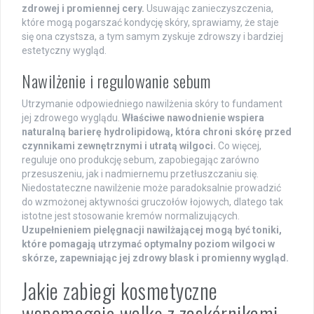
zdrowej i promiennej cery.
Usuwając zanieczyszczenia,
które mogą pogarszać kondycję skóry, sprawiamy, że staje
się ona czystsza, a tym samym zyskuje zdrowszy i bardziej
estetyczny wygląd.
Nawilżenie i regulowanie sebum
Utrzymanie odpowiedniego nawilżenia skóry to fundament
jej zdrowego wyglądu.
Właściwe nawodnienie wspiera
naturalną barierę hydrolipidową, która chroni skórę przed
czynnikami zewnętrznymi i utratą wilgoci.
Co więcej,
reguluje ono produkcję sebum, zapobiegając zarówno
przesuszeniu, jak i nadmiernemu przetłuszczaniu się.
Niedostateczne nawilżenie może paradoksalnie prowadzić
do wzmożonej aktywności gruczołów łojowych, dlatego tak
istotne jest stosowanie kremów normalizujących.
Uzupełnieniem pielęgnacji nawilżającej mogą być toniki,
które pomagają utrzymać optymalny poziom wilgoci w
skórze, zapewniając jej zdrowy blask i promienny wygląd.
Jakie zabiegi kosmetyczne
wspomagają walkę z zaskórnikami