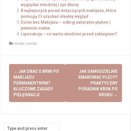
wyglądać młodziej i żyć dłużej
8 najlepszych porad dotyczących makijażu, które
pomogą Ci uzyskać idealny wygląd
Dzień bez Makijażu – odkryj naturalne piękno i
pewność siebie
Liposukcja – co warto wiedzieć przed zabiegiem?
Uroda i moda
Post
←
JAK DBAĆ O BRWI PO
JAK SAMODZIELNIE
navigation
MAKIJAŻU
SMAROWAĆ PLECY?
PERMANENTNYM?
PRAKTYCZNY
KLUCZOWE ZASADY
PORADNIK KROK PO
PIELĘGNACJI
KROKU
→
Search