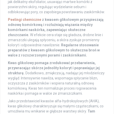
jak delikatny eksfoliator, usuwając martwe komórki z
powierzchni skóry, regulując wydzielanie sebum i
odblokowując pory, co zapobiega powstawaniu zaskórników.
Peelingi chemiczne
z kwasem glikolowym przyspieszają
odnowę komórkową i rozluźniają wiązania między
komórkami naskórka, zapewniając skuteczne
złuszczanie.
W efekcie cera staje się gładsza, drobne linie i
zmarszczki ulegają spłyceniu, a skóra zyskuje promienny
koloryt i odpowiednie nawilżenie.
Regularne stosowanie
preparatów z kwasem glikolowym to skuteczna broń w
walce z rozszerzonymi porami i zaskórnikami.
Kwas glikolowy pomaga zredukować przebarwienia,
przywracając skórze jednolity koloryt i poprawiając jej
strukturę.
Dodatkowo, zmiękcza ją, nadając jej młodzieńczy
wygląd. Intensywnie nawilża, wspomaga spłycanie blizn,
oczyszcza z zaskórników i wspiera naturalną odnowę
komórkową. Kwas ten normalizuje proces rogowacenia
naskórka i pomaga w walce ze zmarszczkami.
Jako przedstawiciel kwasów alfa-hydroksylowych (AHA),
kwas glikolowy charakteryzuje się małymi cząsteczkami, co
umożliwia mu wnikanie w głębsze warstwy skóry.
Tam