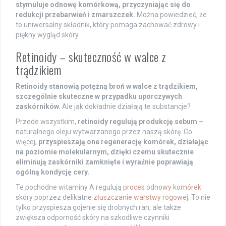
stymuluje odnowę komórkową, przyczyniając się do
redukcji przebarwień i zmarszczek.
Można powiedzieć, że
to uniwersalny składnik, który pomaga zachować zdrowy i
piękny wygląd skóry.
Retinoidy – skuteczność w walce z
trądzikiem
Retinoidy stanowią potężną broń w walce z trądzikiem,
szczególnie skuteczne w przypadku uporczywych
zaskórników.
Ale jak dokładnie działają te substancje?
Przede wszystkim,
retinoidy regulują produkcję sebum
–
naturalnego oleju wytwarzanego przez naszą skórę. Co
więcej,
przyspieszają one regenerację komórek, działając
na poziomie molekularnym, dzięki czemu skutecznie
eliminują zaskórniki zamknięte i wyraźnie poprawiają
ogólną kondycję cery.
Te pochodne witaminy A regulują
proces odnowy komórek
skóry poprzez delikatne
złuszczanie warstwy rogowej
. To nie
tylko przyspiesza gojenie się drobnych ran, ale także
zwiększa odporność skóry na szkodliwe czynniki