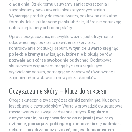
ciągu dnia.
Dzięki temu usuwamy zanieczyszczenia i
zapobiegamy powstawaniu nieestetycznych zmian.
Wybierając produkty do mycia twarzy, postaw na delikatne
formuły, takie jak łagodne pianki lub żele, które nie naruszają
naturalnej bariery ochronnej skóry.
Oprócz oczyszczania, niezwykle ważne jest utrzymanie
odpowiedniego poziomu nawilżenia skóry oraz
kontrolowanie produkcji sebum.
W tym celu warto sięgnąć
po lekkie kremy nawilżające, które nie blokują porów,
pozwalając skórze swobodnie oddychać.
Dodatkowo,
skutecznym wsparciem mogą być sera regulujące
wydzielanie sebum, pomagające zachować równowagę i
zapobiegać powstawaniu nowych zaskórników.
Oczyszczanie skóry – klucz do sukcesu
Chcąc skutecznie zwalczyć zaskórniki zamknięte, kluczowe
jest dbanie o czystość skóry. Warto wprowadzić dwuetapowe
mycie twarzy do swojej codziennej rutyny.
Regularne
oczyszczanie, przeprowadzane co najmniej dwa razy
dziennie, pomaga zapobiegać gromadzeniu się nadmiaru
sebum i innych zanieczyszczeń, co jest fundamentem