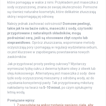
które pomagają w walce z nimi. Przykładem jest maseczka z
sody oczyszczonej, znana ze swojej skuteczności. Pomocne
są również naturalne kosmetyki, które delikatnie złuszczają
skórę i wspomagają jej odnowę.
Należy jednak zachować ostrożność!
Domowe peelingi,
takie jak te na bazie cukru, maseczki z sody, czy toniki
przygotowane z naturalnych składników, mogą
podrażniać cerę, jeśli są stosowane zbyt często lub
nieprawidłowo.
Oprócz złuszczania, wspomniane metody
oczyszczają pory i pomagają w regulacji wydzielania sebum,
co jest kluczowe w zapobieganiu powstawania nowych
zaskórników.
Jak przygotować prosty peeling cukrowy? Wystarczy
wymieszać łyżkę cukru z dwiema łyżkami oliwy z oliwek lub
oleju kokosowego. Alternatywą jest maseczka z sody: dwie
łyżki sody oczyszczonej mieszamy z odrobiną wody, aż do
uzyskania konsystencji pasty. Tak przygotowaną miksturę
nakładamy na twarz na
5-10 minut
, po czym spłukujemy
letnią wodą.
Powiązane wpisy:
7 sposobów na wykorzystanie swojego ciała, aby