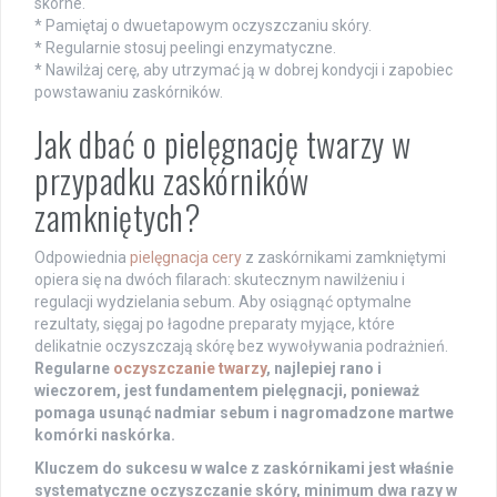
skórne.
* Pamiętaj o dwuetapowym oczyszczaniu skóry.
* Regularnie stosuj peelingi enzymatyczne.
* Nawilżaj cerę, aby utrzymać ją w dobrej kondycji i zapobiec
powstawaniu zaskórników.
Jak dbać o pielęgnację twarzy w
przypadku zaskórników
zamkniętych?
Odpowiednia
pielęgnacja cery
z zaskórnikami zamkniętymi
opiera się na dwóch filarach: skutecznym nawilżeniu i
regulacji wydzielania sebum. Aby osiągnąć optymalne
rezultaty, sięgaj po łagodne preparaty myjące, które
delikatnie oczyszczają skórę bez wywoływania podrażnień.
Regularne
oczyszczanie twarzy
, najlepiej rano i
wieczorem, jest fundamentem pielęgnacji, ponieważ
pomaga usunąć nadmiar sebum i nagromadzone martwe
komórki naskórka.
Kluczem do sukcesu w walce z zaskórnikami jest właśnie
systematyczne oczyszczanie skóry, minimum dwa razy w