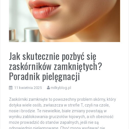
Jak skutecznie pozbyć się
zaskórników zamkniętych?
Poradnik pielęgnacji
11 kwietnia 2025
milkyblog.pl
Zaskórniki zamknięte to powszechny problem skórny, który
dotyka wiele osób, zwłaszcza w strefie T, czyli na czole,
nosie i brodzie. Te niewielkie, białe zmiany powstają w
wyniku zablokowania gruczołów łojowych, a ich obecność
może prowadzić do stanów zapalnych, jeśli nie są
odpowiednio pielęgnowane. Choć mogą wydawać się