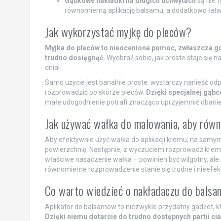
Gąbkowe nakładki na długich uchwytach
są nie t
równomierną aplikację balsamu, a dodatkowo łatw
Jak wykorzystać myjkę do pleców?
Myjka do pleców to nieoceniona pomoc, zwłaszcza gd
trudno dosięgnąć.
Wyobraź sobie, jak proste staje się
dnia!
Samo użycie jest banalnie proste: wystarczy nanieść odp
rozprowadzić po skórze pleców.
Dzięki specjalnej gąbce,
małe udogodnienie potrafi znacząco uprzyjemnić dbanie 
Jak używać wałka do malowania, aby równ
Aby efektywnie użyć wałka do aplikacji kremu, na samym
powierzchnię. Następnie, z wyczuciem rozprowadź krem 
właściwe nasączenie wałka – powinien być wilgotny, ale 
równomierne rozprowadzenie stanie się trudne i nieefe
Co warto wiedzieć o nakładaczu do balsa
Aplikator do balsamów to niezwykle przydatny gadżet, 
Dzięki niemu dotarcie do trudno dostępnych partii ci