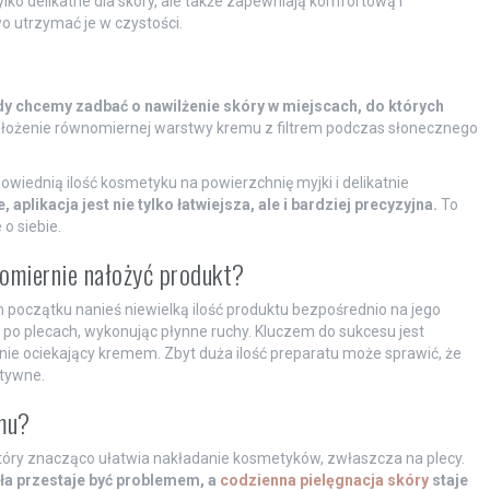
ylko delikatne dla skóry, ale także zapewniają komfortową i
o utrzymać je w czystości.
y chcemy zadbać o nawilżenie skóry w miejscach, do których
 nałożenie równomiernej warstwy kremu z filtrem podczas słonecznego
owiednią ilość kosmetyku na powierzchnię myjki i delikatnie
 aplikacja jest nie tylko łatwiejsza, ale i bardziej precyzyjna.
To
o siebie.
omiernie nałożyć produkt?
 początku nanieś niewielką ilość produktu bezpośrednio na jego
po plecach, wykonując płynne ruchy. Kluczem do sukcesu jest
nie ociekający kremem. Zbyt duża ilość preparatu może sprawić, że
ktywne.
mu?
który znacząco ułatwia nakładanie kosmetyków, zwłaszcza na plecy.
ała przestaje być problemem, a
codzienna pielęgnacja skóry
staje