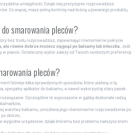
rzydatna umiejętność. Dzięki niej precyzyjnie rozprowadzisz
ów. Co więcej, masz pełną kontrolę nad ilością używanego produktu,
ać do smarowania pleców?
tóry bez trudu rozprowadzisz, zapewniając równomierne pokrycie
a, ale równie dobrze możesz sięgnąć po balsamy lub mleczka.
Jeśli
ty w piance. Ostateczny wybór zależy od Twoich osobistych preferencji
 smarowania pleców?
em! Istnieje kilka sprawdzonych sposobów, które ułatwią ci tę
a, specjalny aplikator do balsamu, a nawet wykorzystaj stary pasek.
 rozwiązanie. Szczególnie te wyposażone w gąbkę doskonale radzą
zakamarków,
nkiej warstwy balsamu, umożliwia jego równomierne rozprowadzenie po
 po skórze,
le wygodne urządzenie, dzięki któremu bez problemu nałożysz krem