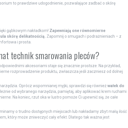
sorium to prawdziwe udogodnienie, pozwalające zadbać o skórę
dzięki gąbkowym nakładkom!
Zapewniają one równomierne
ula skórę delikatnością.
Zapomnij o smugach i podrażnieniach – z
mfortowa i prosta.
emat technik smarowania pleców?
powiednimi akcesoriami staje się znacznie prostsze. Na przykład,
erne rozprowadzenie produktu, zwłaszcza jeśli zaczniesz od dolnej
narzędzia. Oprócz wspomnianej myjki, sprawdzi się również
wałek do
ależnie od wybranego narzędzia, pamiętaj, aby aplikować krem ruchami
mierne. Na koniec, rzut oka w lustro pomoże Ci upewnić się, że całe
minamy o trudno dostępnych miejscach lub nakładamy zbyt małą ilość
m, który może zniweczyć cały efekt. Dlatego tak ważna jest