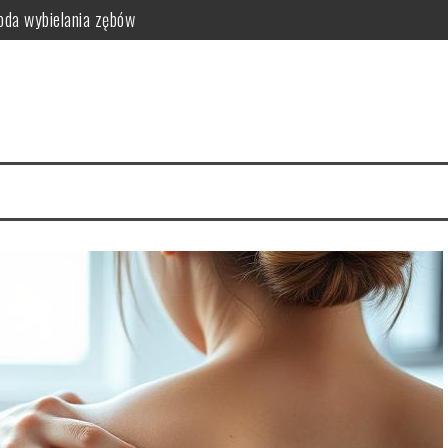
da wybielania zębów
i funkcjonalność do sypialni
idealny styl?
ego warto zrezygnować z szamponu?
kty relaksacyjne
i na co dzień