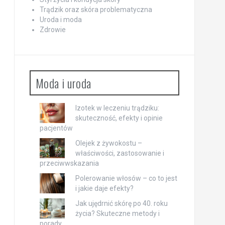
Trądzik oraz skóra problematyczna
Uroda i moda
Zdrowie
Moda i uroda
Izotek w leczeniu trądziku:
skuteczność, efekty i opinie
pacjentów
Olejek z żywokostu –
właściwości, zastosowanie i
przeciwwskazania
Polerowanie włosów – co to jest
i jakie daje efekty?
Jak ujędrnić skórę po 40. roku
życia? Skuteczne metody i
porady