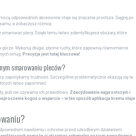
ocą odpowiednich akcesoriów staje się znacznie prostsza. Sięgnij po
lsamu, a zobaczysz różnicę.
 smarować plecy. Dzięki temu łatwo zidentyfikujesz obszary, które
 ku górze. Wykonuj długie, płynne ruchy, które zapewnią równomierne
znych smug.
Precyzja jest tutaj kluczowa!
elnym smarowaniu pleców?
ecy, napotykamy trudności. Szczególnie problematyczne okazują się te
których łatwo zapomnieć.
y, jeśli nie używamy ich prawidłowo.
Zdecydowanie najprostszym i
oproszenie kogoś o wsparcie – w ten sposób aplikacja kremu staje
rowaniu?
odpowiednim nawilżeniu i ochronie przed szkodliwym działaniem
awilżających pomoże ci utrzymać optymalny poziom nawodnienia