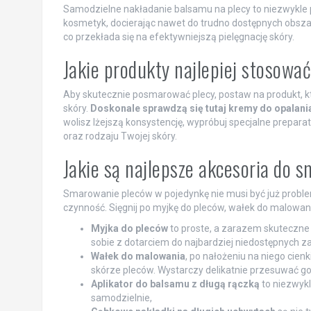
Samodzielne nakładanie balsamu na plecy to niezwykle p
kosmetyk, docierając nawet do trudno dostępnych obszar
co przekłada się na efektywniejszą pielęgnację skóry.
Jakie produkty najlepiej stosow
Aby skutecznie posmarować plecy, postaw na produkt, k
skóry.
Doskonale sprawdzą się tutaj kremy do opalani
wolisz lżejszą konsystencję, wypróbuj specjalne prepara
oraz rodzaju Twojej skóry.
Jakie są najlepsze akcesoria do
Smarowanie pleców w pojedynkę nie musi być już problem
czynność. Sięgnij po myjkę do pleców, wałek do malowani
Myjka do pleców
to proste, a zarazem skuteczne
sobie z dotarciem do najbardziej niedostępnych 
Wałek do malowania
, po nałożeniu na niego cie
skórze pleców. Wystarczy delikatnie przesuwać go
Aplikator do balsamu z długą rączką
to niezwyk
samodzielnie,