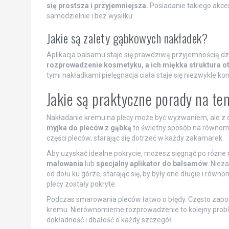
się prostsza i przyjemniejsza.
Posiadanie takiego akce
samodzielnie i bez wysiłku.
Jakie są zalety gąbkowych nakładek?
Aplikacja balsamu staje się prawdziwą przyjemnością 
rozprowadzenie kosmetyku, a ich miękka struktura ot
tymi nakładkami pielęgnacja ciała staje się niezwykle ko
Jakie są praktyczne porady na t
Nakładanie kremu na plecy może być wyzwaniem, ale z od
myjka do pleców z gąbką
to świetny sposób na równomi
części pleców, starając się dotrzeć w każdy zakamarek.
Aby uzyskać idealne pokrycie, możesz sięgnąć po różne 
malowania
lub
specjalny aplikator do balsamów
. Niez
od dołu ku górze, starając się, by były one długie i równo
plecy zostały pokryte.
Podczas smarowania pleców łatwo o błędy. Często zapo
kremu. Nierównomierne rozprowadzenie to kolejny proble
dokładność i dbałość o każdy szczegół.