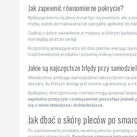
Jak zapewnić równomierne pokrycie?
Aplikacja kremu na plecy może być wyzwaniem, ale z pom
myjkę, wałek do malowania lub specjalny aplikator do ba
Zadbaj o dobre oświetlenie w miejscu, w którym będziesz
wymagają jeszcze uwagi.
Rozpocznij aplikację kremu od dołu pleców, kierując się
rozprowadzenie produktu i pozwolą uniknąć nieestetyc
Jakie są najczęstsze błędy przy samodzi
Wielokrotnie, próbując samodzielnie nałożyć krem na pl
obszary, do których dostęp jest mocno ograniczony, a o 
Aplikatory, choć pomocne, również mogą sprawiać kłopot
najskuteczniejszym rozwiązaniem pozostaje jednak p
się o wiele łatwiejsza i dokładniejsza.
Jak dbać o skórę pleców po sma
Po zastosowaniu produktu na skórę pleców, pamiętaj o 
promieni słonecznych.
Regularne używanie balsamów n