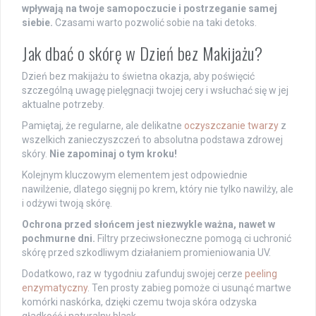
wpływają na twoje samopoczucie i postrzeganie samej
siebie.
Czasami warto pozwolić sobie na taki detoks.
Jak dbać o skórę w Dzień bez Makijażu?
Dzień bez makijażu to świetna okazja, aby poświęcić
szczególną uwagę pielęgnacji twojej cery i wsłuchać się w jej
aktualne potrzeby.
Pamiętaj, że regularne, ale delikatne
oczyszczanie twarzy
z
wszelkich zanieczyszczeń to absolutna podstawa zdrowej
skóry.
Nie zapominaj o tym kroku!
Kolejnym kluczowym elementem jest odpowiednie
nawilżenie, dlatego sięgnij po krem, który nie tylko nawilży, ale
i odżywi twoją skórę.
Ochrona przed słońcem jest niezwykle ważna, nawet w
pochmurne dni.
Filtry przeciwsłoneczne pomogą ci uchronić
skórę przed szkodliwym działaniem promieniowania UV.
Dodatkowo, raz w tygodniu zafunduj swojej cerze
peeling
enzymatyczny
. Ten prosty zabieg pomoże ci usunąć martwe
komórki naskórka, dzięki czemu twoja skóra odzyska
gładkość i naturalny blask.