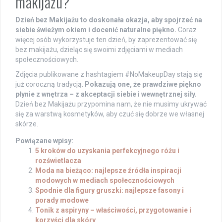
makijażu?
Dzień bez Makijażu to doskonała okazja, aby spojrzeć na
siebie świeżym okiem i docenić naturalne piękno.
Coraz
więcej osób wykorzystuje ten dzień, by zaprezentować się
bez makijażu, dzieląc się swoimi zdjęciami w mediach
społecznościowych.
Zdjęcia publikowane z hashtagiem #NoMakeupDay stają się
już coroczną tradycją.
Pokazują one, że prawdziwe piękno
płynie z wnętrza – z akceptacji siebie i wewnętrznej siły.
Dzień bez Makijażu przypomina nam, że nie musimy ukrywać
się za warstwą kosmetyków, aby czuć się dobrze we własnej
skórze.
Powiązane wpisy:
5 kroków do uzyskania perfekcyjnego różu i
rozświetlacza
Moda na bieżąco: najlepsze źródła inspiracji
modowych w mediach społecznościowych
Spodnie dla figury gruszki: najlepsze fasony i
porady modowe
Tonik z aspiryny – właściwości, przygotowanie i
korzyści dla skóry