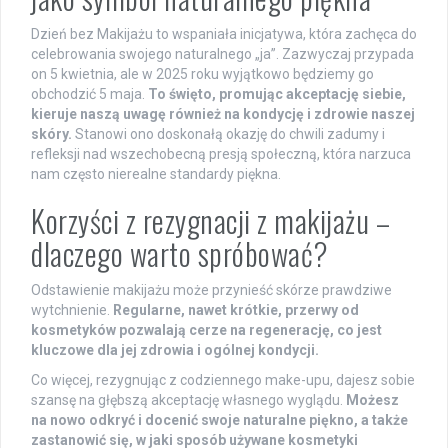
Dzień bez Makijażu to wspaniała inicjatywa, która zachęca do
celebrowania swojego naturalnego „ja”. Zazwyczaj przypada
on 5 kwietnia, ale w 2025 roku wyjątkowo będziemy go
obchodzić 5 maja.
To święto, promując akceptację siebie,
kieruje naszą uwagę również na kondycję i zdrowie naszej
skóry.
Stanowi ono doskonałą okazję do chwili zadumy i
refleksji nad wszechobecną presją społeczną, która narzuca
nam często nierealne standardy piękna.
Korzyści z rezygnacji z makijażu –
dlaczego warto spróbować?
Odstawienie makijażu może przynieść skórze prawdziwe
wytchnienie.
Regularne, nawet krótkie, przerwy od
kosmetyków pozwalają cerze na regenerację, co jest
kluczowe dla jej zdrowia i ogólnej kondycji.
Co więcej, rezygnując z codziennego make-upu, dajesz sobie
szansę na głębszą akceptację własnego wyglądu.
Możesz
na nowo odkryć i docenić swoje naturalne piękno, a także
zastanowić się, w jaki sposób używane kosmetyki