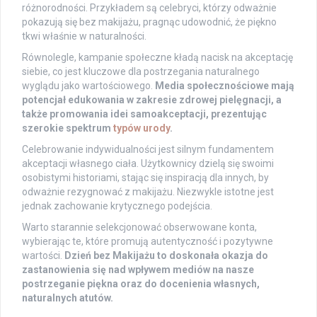
różnorodności. Przykładem są celebryci, którzy odważnie
pokazują się bez makijażu, pragnąc udowodnić, że piękno
tkwi właśnie w naturalności.
Równolegle, kampanie społeczne kładą nacisk na akceptację
siebie, co jest kluczowe dla postrzegania naturalnego
wyglądu jako wartościowego.
Media społecznościowe mają
potencjał edukowania w zakresie zdrowej pielęgnacji, a
także promowania idei samoakceptacji, prezentując
szerokie spektrum
typów urody
.
Celebrowanie indywidualności jest silnym fundamentem
akceptacji własnego ciała. Użytkownicy dzielą się swoimi
osobistymi historiami, stając się inspiracją dla innych, by
odważnie rezygnować z makijażu. Niezwykle istotne jest
jednak zachowanie krytycznego podejścia.
Warto starannie selekcjonować obserwowane konta,
wybierając te, które promują autentyczność i pozytywne
wartości.
Dzień bez Makijażu to doskonała okazja do
zastanowienia się nad wpływem mediów na nasze
postrzeganie piękna oraz do docenienia własnych,
naturalnych atutów.