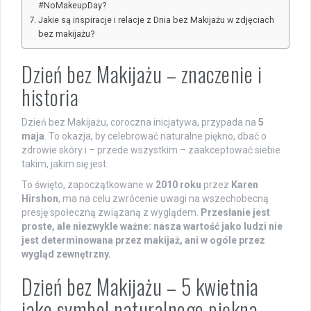
#NoMakeupDay?
Jakie są inspiracje i relacje z Dnia bez Makijażu w zdjęciach
bez makijażu?
Dzień bez Makijażu – znaczenie i
historia
Dzień bez Makijażu, coroczna inicjatywa, przypada na
5
maja
. To okazja, by celebrować naturalne piękno, dbać o
zdrowie skóry i – przede wszystkim – zaakceptować siebie
takim, jakim się jest.
To święto, zapoczątkowane w
2010 roku
przez
Karen
Hirshon
, ma na celu zwrócenie uwagi na wszechobecną
presję społeczną związaną z wyglądem.
Przesłanie jest
proste, ale niezwykle ważne: nasza wartość jako ludzi nie
jest determinowana przez makijaż, ani w ogóle przez
wygląd zewnętrzny.
Dzień bez Makijażu – 5 kwietnia
jako symbol naturalnego piękna