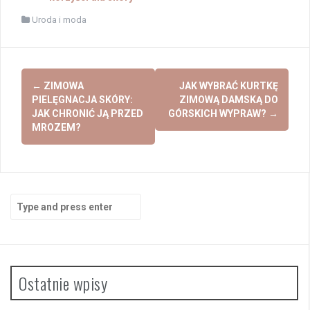
Uroda i moda
Post
←
ZIMOWA
JAK WYBRAĆ KURTKĘ
navigation
PIELĘGNACJA SKÓRY:
ZIMOWĄ DAMSKĄ DO
JAK CHRONIĆ JĄ PRZED
GÓRSKICH WYPRAW?
→
MROZEM?
Search
for:
Ostatnie wpisy