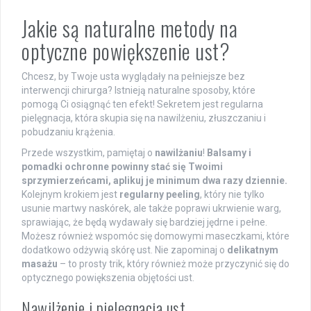
Jakie są naturalne metody na
optyczne powiększenie ust?
Chcesz, by Twoje usta wyglądały na pełniejsze bez
interwencji chirurga? Istnieją naturalne sposoby, które
pomogą Ci osiągnąć ten efekt! Sekretem jest regularna
pielęgnacja, która skupia się na nawilżeniu, złuszczaniu i
pobudzaniu krążenia.
Przede wszystkim, pamiętaj o
nawilżaniu
!
Balsamy i
pomadki ochronne powinny stać się Twoimi
sprzymierzeńcami, aplikuj je minimum dwa razy dziennie.
Kolejnym krokiem jest
regularny peeling
, który nie tylko
usunie martwy naskórek, ale także poprawi ukrwienie warg,
sprawiając, że będą wydawały się bardziej jędrne i pełne.
Możesz również wspomóc się domowymi maseczkami, które
dodatkowo odżywią skórę ust. Nie zapominaj o
delikatnym
masażu
– to prosty trik, który również może przyczynić się do
optycznego powiększenia objętości ust.
Nawilżenie i pielęgnacja ust