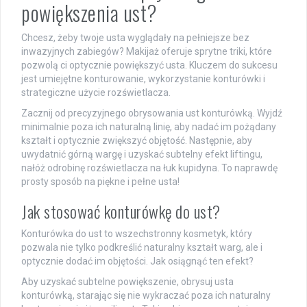
powiększenia ust?
Chcesz, żeby twoje usta wyglądały na pełniejsze bez
inwazyjnych zabiegów? Makijaż oferuje sprytne triki, które
pozwolą ci optycznie powiększyć usta. Kluczem do sukcesu
jest umiejętne konturowanie, wykorzystanie konturówki i
strategiczne użycie rozświetlacza.
Zacznij od precyzyjnego obrysowania ust konturówką. Wyjdź
minimalnie poza ich naturalną linię, aby nadać im pożądany
kształt i optycznie zwiększyć objętość. Następnie, aby
uwydatnić górną wargę i uzyskać subtelny efekt liftingu,
nałóż odrobinę rozświetlacza na łuk kupidyna. To naprawdę
prosty sposób na piękne i pełne usta!
Jak stosować konturówkę do ust?
Konturówka do ust to wszechstronny kosmetyk, który
pozwala nie tylko podkreślić naturalny kształt warg, ale i
optycznie dodać im objętości. Jak osiągnąć ten efekt?
Aby uzyskać subtelne powiększenie, obrysuj usta
konturówką, starając się nie wykraczać poza ich naturalny