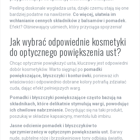
Peeling doskonale wygładza usta, dzięki czemu stają się one
bardziej podatne na nawilżenie.
Co więcej, ułatwia im
wchłanianie cennych składników z balsamów i pomadek.
Efekt? Olśniewający uśmiech, który przyciąga spojrzenia!
Jak wybrać odpowiednie kosmetyki
do optycznego powiększenia ust?
Chcąc optycznie powiększyć usta, kluczowy jest odpowiedni
dobór kosmetyków. Warto sięgnąć po
pomadki
powiększające, błyszczyki i konturówki
, ponieważ ich
właściwości i odpowiednio dobrane kolory potrafią zdziałać
cuda, dając efekt pełniejszych warg.
Pomadki i błyszczyki powiększające często bazują na
składnikach, które delikatnie stymulują wargi, powodując
ich chwilowe nabrzmienie.
Decydując się na taki produkt,
poszukaj w składzie kapsaicyny, mentolu lub imbiru.
Jasne odcienie pomadek i błyszczyków to
sprzymierzeńcy w optycznym powiększaniu ust.
Barwy
nude, subtelne róże i brzoskwiniowe tony odbijają światło,