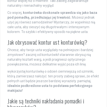
kontur więcej niż o milimetr. Taki zabieg zagwarantuje
naturalny i nienachalny wygląd.
Co więcej,
konturówka doskonale sprawdza się jako baza
pod pomadkę, przedłużając jej trwałość.
Możesz jednak
użyć jej również samodzielnie! Wystarczy, że wypełnisz nią
całe usta, aby cieszyć się długotrwałym i intensywnym
kolorem. To szybki i efektywny sposób na piękne usta.
Jak obrysować kontur ust konturówką?
Chcesz, aby twoje usta wyglądały na pełniejsze i bardziej
zmysłowe? zacznij od konturówki! starannie obrysuj nią
naturalny kształt warg, a jeśli pragniesz optycznego
powiększenia, możesz delikatnie wyjść poza ich linię.
wykorzystaj konturówkę o odcień ciemniejszą od szminki,
którą zamierzasz nałożyć. ten prosty zabieg sprawi, że efekt
pełnych ust będzie jeszcze bardziej wyrazisty. pamiętaj,
idealnie podkreślone usta to podstawa perfekcyjnego
makijażu!
Jakie są techniki nakładania pomadki i
błyszczyków?