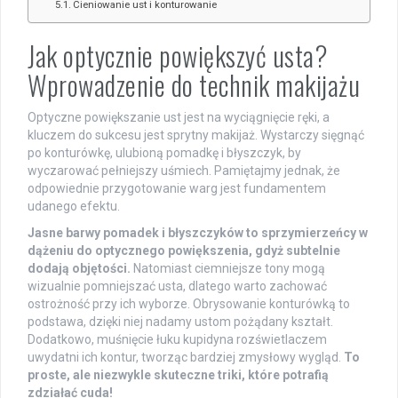
Cieniowanie ust i konturowanie
Jak optycznie powiększyć usta?
Wprowadzenie do technik makijażu
Optyczne powiększanie ust jest na wyciągnięcie ręki, a
kluczem do sukcesu jest sprytny makijaż. Wystarczy sięgnąć
po konturówkę, ulubioną pomadkę i błyszczyk, by
wyczarować pełniejszy uśmiech. Pamiętajmy jednak, że
odpowiednie przygotowanie warg jest fundamentem
udanego efektu.
Jasne barwy pomadek i błyszczyków to sprzymierzeńcy w
dążeniu do optycznego powiększenia, gdyż subtelnie
dodają objętości.
Natomiast ciemniejsze tony mogą
wizualnie pomniejszać usta, dlatego warto zachować
ostrożność przy ich wyborze. Obrysowanie konturówką to
podstawa, dzięki niej nadamy ustom pożądany kształt.
Dodatkowo, muśnięcie łuku kupidyna rozświetlaczem
uwydatni ich kontur, tworząc bardziej zmysłowy wygląd.
To
proste, ale niezwykle skuteczne triki, które potrafią
zdziałać cuda!