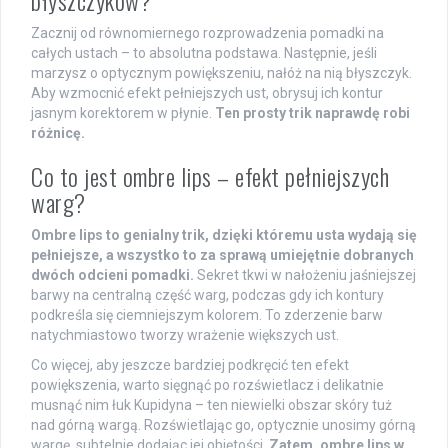
Zacznij od równomiernego rozprowadzenia pomadki na
całych ustach – to absolutna podstawa. Następnie, jeśli
marzysz o optycznym powiększeniu, nałóż na nią błyszczyk.
Aby wzmocnić efekt pełniejszych ust, obrysuj ich kontur
jasnym korektorem w płynie.
Ten prosty trik naprawdę robi
różnicę.
Co to jest ombre lips – efekt pełniejszych
warg?
Ombre lips to genialny trik, dzięki któremu usta wydają się
pełniejsze, a wszystko to za sprawą umiejętnie dobranych
dwóch odcieni pomadki.
Sekret tkwi w nałożeniu jaśniejszej
barwy na centralną część warg, podczas gdy ich kontury
podkreśla się ciemniejszym kolorem. To zderzenie barw
natychmiastowo tworzy wrażenie większych ust.
Co więcej, aby jeszcze bardziej podkręcić ten efekt
powiększenia, warto sięgnąć po rozświetlacz i delikatnie
musnąć nim łuk Kupidyna – ten niewielki obszar skóry tuż
nad górną wargą. Rozświetlając go, optycznie unosimy górną
wargę, subtelnie dodając jej objętości.
Zatem, ombre lips w