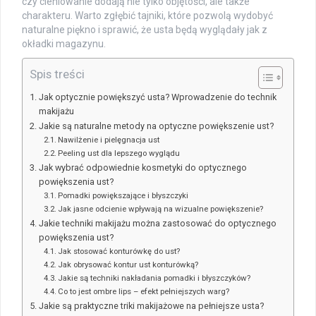
czy cieniowanie dodają nie tylko objętości, ale także
charakteru. Warto zgłębić tajniki, które pozwolą wydobyć
naturalne piękno i sprawić, że usta będą wyglądały jak z
okładki magazynu.
Spis treści
Jak optycznie powiększyć usta? Wprowadzenie do technik
makijażu
Jakie są naturalne metody na optyczne powiększenie ust?
Nawilżenie i pielęgnacja ust
Peeling ust dla lepszego wyglądu
Jak wybrać odpowiednie kosmetyki do optycznego
powiększenia ust?
Pomadki powiększające i błyszczyki
Jak jasne odcienie wpływają na wizualne powiększenie?
Jakie techniki makijażu można zastosować do optycznego
powiększenia ust?
Jak stosować konturówkę do ust?
Jak obrysować kontur ust konturówką?
Jakie są techniki nakładania pomadki i błyszczyków?
Co to jest ombre lips – efekt pełniejszych warg?
Jakie są praktyczne triki makijażowe na pełniejsze usta?