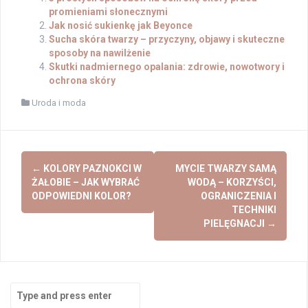
promieniami słonecznymi
Jak nosić sukienkę jak Beyonce
Sucha skóra twarzy – przyczyny, objawy i skuteczne
sposoby na nawilżenie
Skutki nadmiernego opalania: zdrowie, nowotwory i
ochrona skóry
Uroda i moda
Post
←
KOLORY PAZNOKCI W
MYCIE TWARZY SAMĄ
navigation
ŻAŁOBIE – JAK WYBRAĆ
WODĄ – KORZYŚCI,
ODPOWIEDNI KOLOR?
OGRANICZENIA I
TECHNIKI
PIELĘGNACJI
→
Search
for: