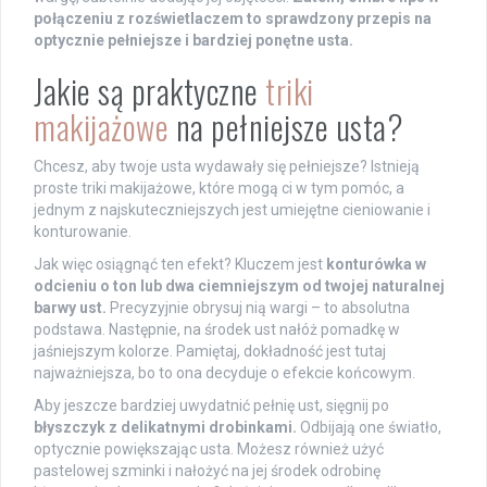
połączeniu z rozświetlaczem to sprawdzony przepis na
optycznie pełniejsze i bardziej ponętne usta.
Jakie są praktyczne
triki
makijażowe
na pełniejsze usta?
Chcesz, aby twoje usta wydawały się pełniejsze? Istnieją
proste triki makijażowe, które mogą ci w tym pomóc, a
jednym z najskuteczniejszych jest umiejętne cieniowanie i
konturowanie.
Jak więc osiągnąć ten efekt? Kluczem jest
konturówka w
odcieniu o ton lub dwa ciemniejszym od twojej naturalnej
barwy ust.
Precyzyjnie obrysuj nią wargi – to absolutna
podstawa. Następnie, na środek ust nałóż pomadkę w
jaśniejszym kolorze. Pamiętaj, dokładność jest tutaj
najważniejsza, bo to ona decyduje o efekcie końcowym.
Aby jeszcze bardziej uwydatnić pełnię ust, sięgnij po
błyszczyk z delikatnymi drobinkami.
Odbijają one światło,
optycznie powiększając usta. Możesz również użyć
pastelowej szminki i nałożyć na jej środek odrobinę