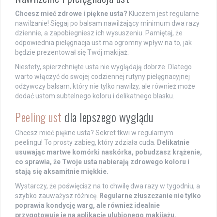
Chcesz mieć zdrowe i piękne usta?
Kluczem jest regularne
nawilżanie! Sięgaj po balsam nawilżający minimum dwa razy
dziennie, a zapobiegniesz ich wysuszeniu. Pamiętaj, że
odpowiednia pielęgnacja ust ma ogromny wpływ na to, jak
będzie prezentował się Twój makijaż.
Niestety, spierzchnięte usta nie wyglądają dobrze. Dlatego
warto włączyć do swojej codziennej rutyny pielęgnacyjnej
odżywczy balsam, który nie tylko nawilży, ale również może
dodać ustom subtelnego koloru i delikatnego blasku.
Peeling ust
dla lepszego wyglądu
Chcesz mieć piękne usta? Sekret tkwi w regularnym
peelingu! To prosty zabieg, który zdziała cuda.
Delikatnie
usuwając martwe komórki naskórka, pobudzasz krążenie,
co sprawia, że Twoje usta nabierają zdrowego koloru i
stają się aksamitnie miękkie.
Wystarczy, że poświęcisz na to chwilę dwa razy w tygodniu, a
szybko zauważysz różnicę.
Regularne złuszczanie nie tylko
poprawia kondycję warg, ale również idealnie
przygotowuje je na aplikację ulubionego makijażu.