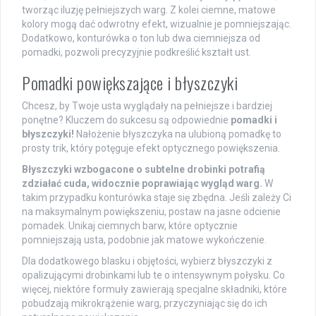
tworząc iluzję pełniejszych warg. Z kolei ciemne, matowe
kolory mogą dać odwrotny efekt, wizualnie je pomniejszając.
Dodatkowo, konturówka o ton lub dwa ciemniejsza od
pomadki, pozwoli precyzyjnie podkreślić kształt ust.
Pomadki powiększające i błyszczyki
Chcesz, by Twoje usta wyglądały na pełniejsze i bardziej
ponętne? Kluczem do sukcesu są odpowiednie
pomadki i
błyszczyki!
Nałożenie błyszczyka na ulubioną pomadkę to
prosty trik, który potęguje efekt optycznego powiększenia.
Błyszczyki wzbogacone o subtelne drobinki potrafią
zdziałać cuda, widocznie poprawiając wygląd warg.
W
takim przypadku konturówka staje się zbędna. Jeśli zależy Ci
na maksymalnym powiększeniu, postaw na jasne odcienie
pomadek. Unikaj ciemnych barw, które optycznie
pomniejszają usta, podobnie jak matowe wykończenie.
Dla dodatkowego blasku i objętości, wybierz błyszczyki z
opalizującymi drobinkami lub te o intensywnym połysku. Co
więcej, niektóre formuły zawierają specjalne składniki, które
pobudzają mikrokrążenie warg, przyczyniając się do ich