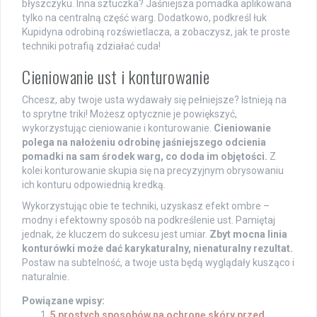
błyszczyku. Inna sztuczka? Jaśniejsza pomadka aplikowana
tylko na centralną część warg. Dodatkowo, podkreśl łuk
Kupidyna odrobiną rozświetlacza, a zobaczysz, jak te proste
techniki potrafią zdziałać cuda!
Cieniowanie ust i konturowanie
Chcesz, aby twoje usta wydawały się pełniejsze? Istnieją na
to sprytne triki! Możesz optycznie je powiększyć,
wykorzystując cieniowanie i konturowanie.
Cieniowanie
polega na nałożeniu odrobinę jaśniejszego odcienia
pomadki na sam środek warg, co doda im objętości.
Z
kolei konturowanie skupia się na precyzyjnym obrysowaniu
ich konturu odpowiednią kredką.
Wykorzystując obie te techniki, uzyskasz efekt ombre –
modny i efektowny sposób na podkreślenie ust. Pamiętaj
jednak, że kluczem do sukcesu jest umiar.
Zbyt mocna linia
konturówki może dać karykaturalny, nienaturalny rezultat.
Postaw na subtelność, a twoje usta będą wyglądały kusząco i
naturalnie.
Powiązane wpisy:
5 prostych sposobów na ochronę skóry przed