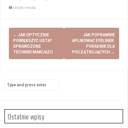
Uroda i moda
Post
←
JAK OPTYCZNIE
JAK POPRAWNIE
navigation
POWIĘKSZYĆ USTA?
APLIKOWAĆ EYELINER:
SPRAWDZONE
PORADNIK DLA
TECHNIKI MAKIJAŻU
POCZĄTKUJĄCYCH
→
Search
for:
Ostatnie wpisy