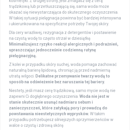
kosmetyki. Z drugiej strony, jeśli zmagasz się z cerą
trądzikową lub przetłuszczającą się, sama woda może
okazać się niewystarczająca do skutecznego oczyszczenia.
W takiej sytuacji pielęgnacja powinna być bardziej intensywna
i ukierunkowana na specyficzne potrzeby Twojej skóry.
Dla cery wrażliwej, rezygnacja z detergentów i postawienie
na czystą wodę to często strzał w dziesiątkę.
Minimalizujesz ryzyko reakcji alergicznych i podrażnień,
upraszczając jednocześnie codzienną rutynę
pielęgnacyjną.
Z kolei w przypadku skóry suchej, woda pomaga zachować
naturalną barierę lipidową, chroniąc ją przed nadmierną
utratą wilgoci.
Delikatne przemywanie twarzy wodą to
sposób na odświeżenie bez naruszania tej bariery.
Niestety, jeśli masz cerę trądzikową, samo mycie wodą nie
zapewni Ci dogłębnego oczyszczenia.
Woda nie jest w
stanie skutecznie usunąć nadmiaru sebum i
zanieczyszczeń, które zatykają pory i prowadzą do
powstawania nieestetycznych wyprysków.
W takim
przypadku potrzebujesz silniejszych sprzymierzeńców w
walce o czystą i zdrową skórę.