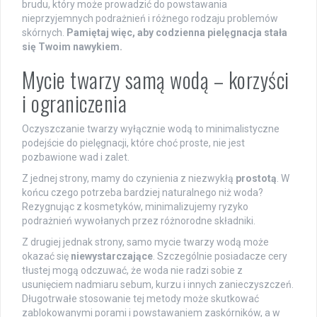
brudu, który może prowadzić do powstawania
nieprzyjemnych podrażnień i różnego rodzaju problemów
skórnych.
Pamiętaj więc, aby codzienna pielęgnacja stała
się Twoim nawykiem.
Mycie twarzy samą wodą – korzyści
i ograniczenia
Oczyszczanie twarzy wyłącznie wodą to minimalistyczne
podejście do pielęgnacji, które choć proste, nie jest
pozbawione wad i zalet.
Z jednej strony, mamy do czynienia z niezwykłą
prostotą
. W
końcu czego potrzeba bardziej naturalnego niż woda?
Rezygnując z kosmetyków, minimalizujemy ryzyko
podrażnień wywołanych przez różnorodne składniki.
Z drugiej jednak strony, samo mycie twarzy wodą może
okazać się
niewystarczające
. Szczególnie posiadacze cery
tłustej mogą odczuwać, że woda nie radzi sobie z
usunięciem nadmiaru sebum, kurzu i innych zanieczyszczeń.
Długotrwałe stosowanie tej metody może skutkować
zablokowanymi porami i powstawaniem zaskórników, a w