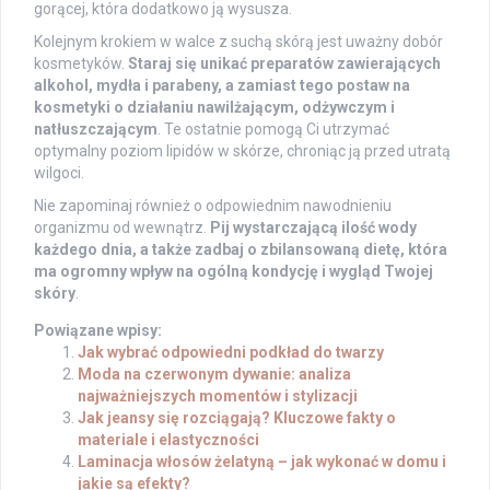
gorącej, która dodatkowo ją wysusza.
Kolejnym krokiem w walce z suchą skórą jest uważny dobór
kosmetyków.
Staraj się unikać preparatów zawierających
alkohol, mydła i parabeny, a zamiast tego postaw na
kosmetyki o działaniu nawilżającym, odżywczym i
natłuszczającym
. Te ostatnie pomogą Ci utrzymać
optymalny poziom lipidów w skórze, chroniąc ją przed utratą
wilgoci.
Nie zapominaj również o odpowiednim nawodnieniu
organizmu od wewnątrz.
Pij wystarczającą ilość wody
każdego dnia, a także zadbaj o zbilansowaną dietę, która
ma ogromny wpływ na ogólną kondycję i wygląd Twojej
skóry
.
Powiązane wpisy:
Jak wybrać odpowiedni podkład do twarzy
Moda na czerwonym dywanie: analiza
najważniejszych momentów i stylizacji
Jak jeansy się rozciągają? Kluczowe fakty o
materiale i elastyczności
Laminacja włosów żelatyną – jak wykonać w domu i
jakie są efekty?