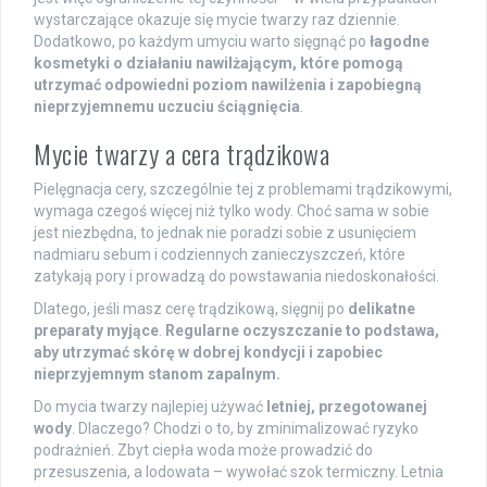
wystarczające okazuje się mycie twarzy raz dziennie.
Dodatkowo, po każdym umyciu warto sięgnąć po
łagodne
kosmetyki o działaniu nawilżającym, które pomogą
utrzymać odpowiedni poziom nawilżenia i zapobiegną
nieprzyjemnemu uczuciu ściągnięcia
.
Mycie twarzy a cera trądzikowa
Pielęgnacja cery, szczególnie tej z problemami trądzikowymi,
wymaga czegoś więcej niż tylko wody. Choć sama w sobie
jest niezbędna, to jednak nie poradzi sobie z usunięciem
nadmiaru sebum i codziennych zanieczyszczeń, które
zatykają pory i prowadzą do powstawania niedoskonałości.
Dlatego, jeśli masz cerę trądzikową, sięgnij po
delikatne
preparaty myjące
.
Regularne oczyszczanie to podstawa,
aby utrzymać skórę w dobrej kondycji i zapobiec
nieprzyjemnym stanom zapalnym.
Do mycia twarzy najlepiej używać
letniej, przegotowanej
wody
. Dlaczego? Chodzi o to, by zminimalizować ryzyko
podrażnień. Zbyt ciepła woda może prowadzić do
przesuszenia, a lodowata – wywołać szok termiczny. Letnia