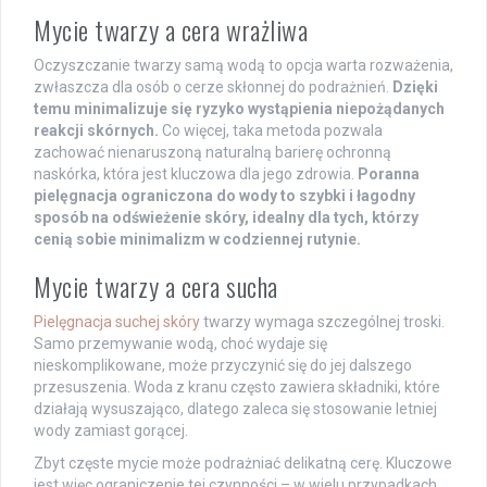
Mycie twarzy a cera wrażliwa
Oczyszczanie twarzy samą wodą to opcja warta rozważenia,
zwłaszcza dla osób o cerze skłonnej do podrażnień.
Dzięki
temu minimalizuje się ryzyko wystąpienia niepożądanych
reakcji skórnych.
Co więcej, taka metoda pozwala
zachować nienaruszoną naturalną barierę ochronną
naskórka, która jest kluczowa dla jego zdrowia.
Poranna
pielęgnacja ograniczona do wody to szybki i łagodny
sposób na odświeżenie skóry, idealny dla tych, którzy
cenią sobie minimalizm w codziennej rutynie.
Mycie twarzy a cera sucha
Pielęgnacja suchej skóry
twarzy wymaga szczególnej troski.
Samo przemywanie wodą, choć wydaje się
nieskomplikowane, może przyczynić się do jej dalszego
przesuszenia. Woda z kranu często zawiera składniki, które
działają wysuszająco, dlatego zaleca się stosowanie letniej
wody zamiast gorącej.
Zbyt częste mycie może podrażniać delikatną cerę. Kluczowe
jest więc ograniczenie tej czynności – w wielu przypadkach