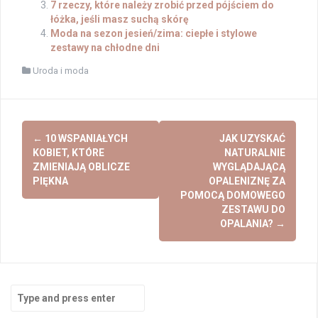
7 rzeczy, które należy zrobić przed pójściem do
łóżka, jeśli masz suchą skórę
Moda na sezon jesień/zima: ciepłe i stylowe
zestawy na chłodne dni
Uroda i moda
Post
←
10 WSPANIAŁYCH
JAK UZYSKAĆ
navigation
KOBIET, KTÓRE
NATURALNIE
ZMIENIAJĄ OBLICZE
WYGLĄDAJĄCĄ
PIĘKNA
OPALENIZNĘ ZA
POMOCĄ DOMOWEGO
ZESTAWU DO
OPALANIA?
→
Search
for: