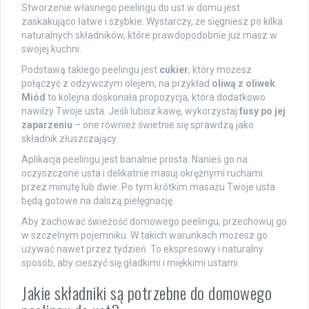
Stworzenie własnego peelingu do ust w domu jest
zaskakująco łatwe i szybkie. Wystarczy, że sięgniesz po kilka
naturalnych składników, które prawdopodobnie już masz w
swojej kuchni.
Podstawą takiego peelingu jest
cukier
, który możesz
połączyć z odżywczym olejem, na przykład
oliwą z oliwek
.
Miód
to kolejna doskonała propozycja, która dodatkowo
nawilży Twoje usta. Jeśli lubisz kawę, wykorzystaj
fusy po jej
zaparzeniu
– one również świetnie się sprawdzą jako
składnik złuszczający.
Aplikacja peelingu jest banalnie prosta. Nanieś go na
oczyszczone usta i delikatnie masuj okrężnymi ruchami
przez minutę lub dwie. Po tym krótkim masażu Twoje usta
będą gotowe na dalszą pielęgnację.
Aby zachować świeżość domowego peelingu, przechowuj go
w szczelnym pojemniku. W takich warunkach możesz go
używać nawet przez tydzień. To ekspresowy i naturalny
sposób, aby cieszyć się gładkimi i miękkimi ustami.
Jakie składniki są potrzebne do domowego