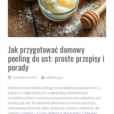
Jak przygotować domowy
peeling do ust: proste przepisy i
porady
10 kwietnia 2025
milkyblog.pl
Domowe kosmetyki
zyskują coraz większą popularność, a
jednym z najprostszych i najbardziej efektownych
produktów, które możemy przygotować samodzielnie, jest
peeling do ust. W zaledwie kilka minut można stworzyć
mieszankę, która nie tylko złuszczy martwy naskórek, ale
również nawilży i odżywi delikatną skórę warg. Używając