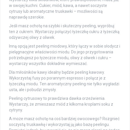
w swojej kuchni. Cukier, miód, kawa, a nawet soczyste
cytrusy lub aromatyczne truskawki – możliwości są
naprawdę szerokie.
Jeśli masz ochotę na szybki i skuteczny peeling, wypróbuj
ten z cukrem. Wystarczy połączyć łyżeczkę cukru z łyżeczką
odżywczej oliwy z oliwek.
Inną opcją jest peeling miodowy, który łączy w sobie słodycz i
pielęgnacyjne właściwości miodu. Do jego przygotowania
potrzebujesz po łyżeczce miodu, oliwy z oliwek i cukru –
wystarczy wszystko dokładnie wymieszać.
Dla miłośników kawy idealny będzie peeling kawowy.
Wykorzystaj fusy po porannym espresso i połącz je z
łyżeczką miodu. Ten aromatyczny peeling nie tylko wygładzi
usta, ale i pobudzi zmysły.
Peeling cytrusowy to prawdziwa dawka orzeźwienia.
Wystarczy, że zmieszasz miód z kilkoma kroplami soku z
cytryny.
A może masz ochotę na coś bardziej owocowego? Rozgnieć
soczystą truskawkę i wykorzystaj ją jako bazę peelingu.