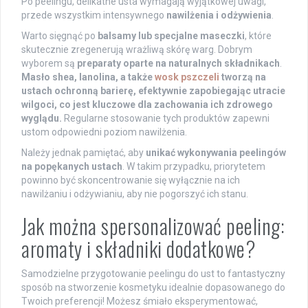
Po peelingu, delikatne usta wymagają wyjątkowej uwagi,
przede wszystkim intensywnego
nawilżenia i odżywienia
.
Warto sięgnąć po
balsamy lub specjalne maseczki
, które
skutecznie zregenerują wrażliwą skórę warg. Dobrym
wyborem są
preparaty oparte na naturalnych składnikach
.
Masło shea, lanolina, a także
wosk pszczeli
tworzą na
ustach ochronną barierę, efektywnie zapobiegając utracie
wilgoci, co jest kluczowe dla zachowania ich zdrowego
wyglądu.
Regularne stosowanie tych produktów zapewni
ustom odpowiedni poziom nawilżenia.
Należy jednak pamiętać, aby
unikać wykonywania peelingów
na popękanych ustach
. W takim przypadku, priorytetem
powinno być skoncentrowanie się wyłącznie na ich
nawilżaniu i odżywianiu, aby nie pogorszyć ich stanu.
Jak można spersonalizować peeling:
aromaty i składniki dodatkowe?
Samodzielne przygotowanie peelingu do ust to fantastyczny
sposób na stworzenie kosmetyku idealnie dopasowanego do
Twoich preferencji! Możesz śmiało eksperymentować,