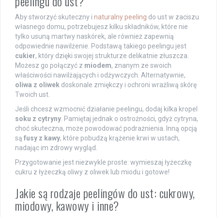
peelingu do ust?
Aby stworzyć skuteczny i
naturalny peeling
do ust w zaciszu
własnego domu, potrzebujesz kilku składników, które nie
tylko usuną martwy naskórek, ale również zapewnią
odpowiednie nawilżenie. Podstawą takiego peelingu jest
cukier
, który dzięki swojej strukturze delikatnie złuszcza.
Możesz go połączyć z
miodem
, znanym ze swoich
właściwości nawilżających i odżywczych. Alternatywnie,
oliwa z oliwek
doskonale zmiękczy i ochroni wrażliwą skórę
Twoich ust.
Jeśli chcesz wzmocnić działanie peelingu, dodaj kilka kropel
soku z cytryny
. Pamiętaj jednak o ostrożności, gdyż cytryna,
choć skuteczna, może powodować podrażnienia. Inną opcją
są
fusy z kawy
, które pobudzą krążenie krwi w ustach,
nadając im zdrowy wygląd.
Przygotowanie jest niezwykle proste: wymieszaj łyżeczkę
cukru z łyżeczką oliwy z oliwek lub miodu i gotowe!
Jakie są rodzaje peelingów do ust: cukrowy,
miodowy, kawowy i inne?