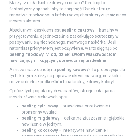
Marzysz o gładkich i zdrowych ustach? Peelingi to
fantastyczny sposób, aby to osiągnąć! Rynek oferuje
mnóstwo możliwości, a każdy rodzaj charakteryzuje się nieco
innymi zaletami.
Absolutnym klasykiem jest
peeling cukrowy
– banalny w
przygotowaniu, a jednocześnie zaskakująco skuteczny w
pozbywaniu się niechcianego, martwego naskórka. Jeśli
natomiast priorytetem jest odżywienie, warto sięgnąć po
peeling miodowy
.
Miód, dzięki swoim właściwościom
nawilżającym i kojącym, sprawdzi się tu idealnie.
A może masz ochotę na
peeling kawowy
? To propozycja dla
tych, którym zależy na poprawie ukrwienia warg, co z kolei
może subtelnie podkreślić ich naturalny, zdrowy koloryt.
Oprócz tych popularnych wariantów, istnieje cała gama
innych, równie ciekawych opcji:
peeling cytrusowy
– prawdziwe orzeźwienie i
promienny wygląd,
peeling migdałowy
– delikatne złuszczanie i głębokie
nawilżenie w jednym,
peeling kokosowy
– intensywne nawilżenie i