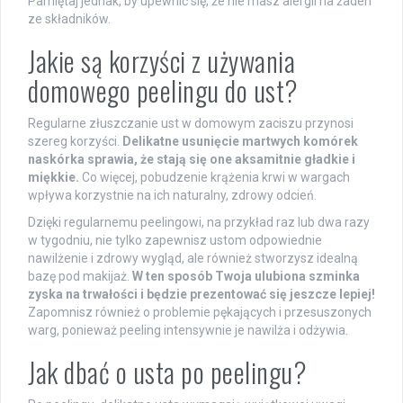
Pamiętaj jednak, by upewnić się, że nie masz alergii na żaden
ze składników.
Jakie są korzyści z używania
domowego peelingu do ust?
Regularne złuszczanie ust w domowym zaciszu przynosi
szereg korzyści.
Delikatne usunięcie martwych komórek
naskórka sprawia, że stają się one aksamitnie gładkie i
miękkie.
Co więcej, pobudzenie krążenia krwi w wargach
wpływa korzystnie na ich naturalny, zdrowy odcień.
Dzięki regularnemu peelingowi, na przykład raz lub dwa razy
w tygodniu, nie tylko zapewnisz ustom odpowiednie
nawilżenie i zdrowy wygląd, ale również stworzysz idealną
bazę pod makijaż.
W ten sposób Twoja ulubiona szminka
zyska na trwałości i będzie prezentować się jeszcze lepiej!
Zapomnisz również o problemie pękających i przesuszonych
warg, ponieważ peeling intensywnie je nawilża i odżywia.
Jak dbać o usta po peelingu?