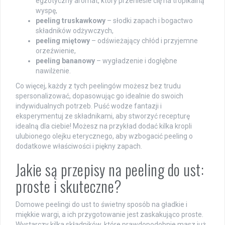
egzotyczny aromat, który przeniesie cię na tropikalną
wyspę,
peeling truskawkowy
– słodki zapach i bogactwo
składników odżywczych,
peeling miętowy
– odświeżający chłód i przyjemne
orzeźwienie,
peeling bananowy
– wygładzenie i dogłębne
nawilżenie.
Co więcej, każdy z tych peelingów możesz bez trudu
spersonalizować, dopasowując go idealnie do swoich
indywidualnych potrzeb. Puść wodze fantazji i
eksperymentuj ze składnikami, aby stworzyć recepturę
idealną dla ciebie! Możesz na przykład dodać kilka kropli
ulubionego olejku eterycznego, aby wzbogacić peeling o
dodatkowe właściwości i piękny zapach.
Jakie są przepisy na peeling do ust:
proste i skuteczne?
Domowe peelingi do ust to świetny sposób na gładkie i
miękkie wargi, a ich przygotowanie jest zaskakująco proste.
Wystarczy kilka składników, które prawdopodobnie masz już