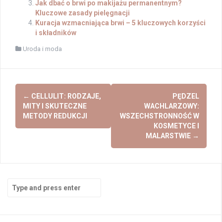
Jak dbać o brwi po makijażu permanentnym?
Kluczowe zasady pielęgnacji
Kuracja wzmacniająca brwi – 5 kluczowych korzyści
i składników
Uroda i moda
Post
←
CELLULIT: RODZAJE,
PĘDZEL
navigation
MITY I SKUTECZNE
WACHLARZOWY:
METODY REDUKCJI
WSZECHSTRONNOŚĆ W
KOSMETYCE I
MALARSTWIE
→
Search
for: