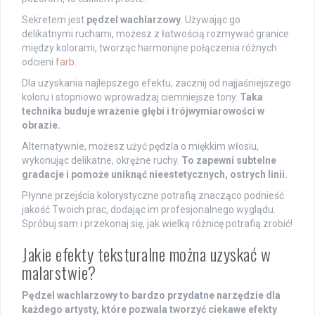
Sekretem jest
pędzel wachlarzowy
. Używając go
delikatnymi ruchami, możesz z łatwością rozmywać granice
między kolorami, tworząc harmonijne połączenia różnych
odcieni
farb
.
Dla uzyskania najlepszego efektu, zacznij od najjaśniejszego
koloru i stopniowo wprowadzaj ciemniejsze tony.
Taka
technika buduje wrażenie głębi i trójwymiarowości w
obrazie.
Alternatywnie, możesz użyć pędzla o miękkim włosiu,
wykonując delikatne, okrężne ruchy.
To zapewni subtelne
gradacje i pomoże uniknąć nieestetycznych, ostrych linii.
Płynne przejścia kolorystyczne potrafią znacząco podnieść
jakość Twoich prac, dodając im profesjonalnego wyglądu.
Spróbuj sam i przekonaj się, jak wielką różnicę potrafią zrobić!
Jakie efekty teksturalne można uzyskać w
malarstwie?
Pędzel wachlarzowy to bardzo przydatne narzędzie dla
każdego artysty, które pozwala tworzyć ciekawe efekty