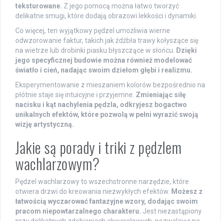
teksturowane.
Z jego pomocą można łatwo tworzyć
delikatne smugi, które dodają obrazowi lekkości i dynamiki.
Co więcej, ten wyjątkowy pędzel umożliwia wierne
odwzorowanie faktur, takich jak źdźbła trawy kołyszące się
na wietrze lub drobinki piasku błyszczące w słońcu.
Dzięki
jego specyficznej budowie można również modelować
światło i cień, nadając swoim dziełom głębi i realizmu.
Eksperymentowanie z mieszaniem kolorów bezpośrednio na
płótnie staje się intuicyjne i przyjemne.
Zmieniając siłę
nacisku i kąt nachylenia pędzla, odkryjesz bogactwo
unikalnych efektów, które pozwolą w pełni wyrazić swoją
wizję artystyczną.
Jakie są porady i triki z pędzlem
wachlarzowym?
Pędzel wachlarzowy to wszechstronne narzędzie, które
otwiera drzwi do kreowania niezwykłych efektów.
Możesz z
łatwością wyczarować fantazyjne wzory, dodając swoim
pracom niepowtarzalnego charakteru.
Jest niezastąpiony
przy delikatnych zdobieniach akwarelowych, pozwalając na