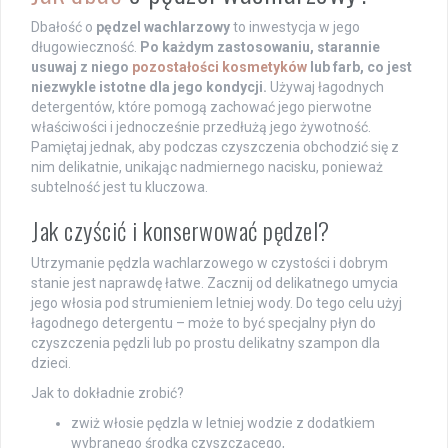
Dbałość o
pędzel wachlarzowy
to inwestycja w jego
długowieczność.
Po każdym zastosowaniu, starannie
usuwaj z niego
pozostałości kosmetyków
lub farb, co jest
niezwykle istotne dla jego kondycji.
Używaj łagodnych
detergentów, które pomogą zachować jego pierwotne
właściwości i jednocześnie przedłużą jego żywotność.
Pamiętaj jednak, aby podczas czyszczenia obchodzić się z
nim delikatnie, unikając nadmiernego nacisku, ponieważ
subtelność jest tu kluczowa.
Jak czyścić i konserwować pędzel?
Utrzymanie pędzla wachlarzowego w czystości i dobrym
stanie jest naprawdę łatwe. Zacznij od delikatnego umycia
jego włosia pod strumieniem letniej wody. Do tego celu użyj
łagodnego detergentu – może to być specjalny płyn do
czyszczenia pędzli lub po prostu delikatny szampon dla
dzieci.
Jak to dokładnie zrobić?
zwiż włosie pędzla w letniej wodzie z dodatkiem
wybranego środka czyszczącego,