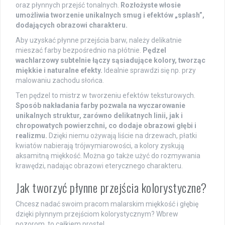
oraz płynnych przejść tonalnych.
Rozłożyste włosie
umożliwia tworzenie unikalnych smug i efektów „splash”,
dodających obrazowi charakteru.
Aby uzyskać płynne przejścia barw, należy delikatnie
mieszać farby bezpośrednio na płótnie.
Pędzel
wachlarzowy subtelnie łączy sąsiadujące kolory, tworząc
miękkie i naturalne efekty.
Idealnie sprawdzi się np. przy
malowaniu zachodu słońca.
Ten pędzel to mistrz w tworzeniu efektów teksturowych.
Sposób nakładania farby pozwala na wyczarowanie
unikalnych struktur, zarówno delikatnych linii, jak i
chropowatych powierzchni, co dodaje obrazowi głębi i
realizmu.
Dzięki niemu ożywają liście na drzewach, płatki
kwiatów nabierają trójwymiarowości, a kolory zyskują
aksamitną miękkość. Można go także użyć do rozmywania
krawędzi, nadając obrazowi eterycznego charakteru.
Jak tworzyć płynne przejścia kolorystyczne?
Chcesz nadać swoim pracom malarskim miękkość i głębię
dzięki płynnym przejściom kolorystycznym? Wbrew
pozorom, to całkiem proste!