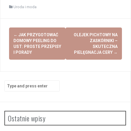
Uroda i moda
Post
←
JAK PRZYGOTOWAĆ
OLEJEK PICHTOWY NA
navigation
DOMOWY PEELING DO
ZASKÓRNIKI –
UST: PROSTE PRZEPISY
SKUTECZNA
I PORADY
PIELĘGNACJA CERY
→
Search
for:
Ostatnie wpisy