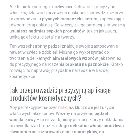
Ale to nie koniec jego możliwości. Delikatne i precyzyjne
włosie pędzla wachlarzowego doskonale sprawdza się przy
rozprowadzaniu
płynnych maseczek i serum
, zapewniając
równomierną aplikację. Co więcej, z jego pomocą z łatwością
usuniesz nadmiar sypkich produktów
, takich jak puder,
unikając efektu „ciasta” na twarzy.
Ten wszechstronny pędzel znajduje swoje zastosowanie
nawet w świecie zdobień. Można go wykorzystać do
tworzenia delikatnych
akwarelowych wzorów
, jak również
do precyzyjnego nanoszenia
brokatu na paznokcie
. Krótko
mówiąc, to naprawdę przydatne narzędzie w każdej
kosmetyczce.
Jak przeprowadzić precyzyjną aplikację
produktów kosmetycznych?
Aby perfekcyjnie nałożyć
makijaż
, kluczowe jest użycie
właściwych akcesoriów. Weźmy na przykład
pędzel
wachlarzowy
– to niezastąpiony pomocnik przy nakładaniu
rozświetlacza i bronzera.
Jego delikatne włosie umożliwia
równomierne rozprowadzenie kosmetyków, co