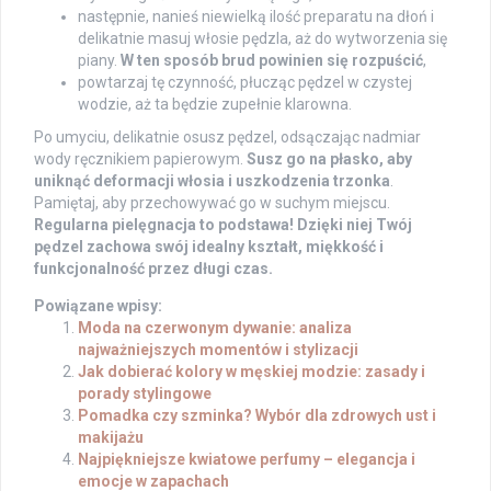
następnie, nanieś niewielką ilość preparatu na dłoń i
delikatnie masuj włosie pędzla, aż do wytworzenia się
piany.
W ten sposób brud powinien się rozpuścić
,
powtarzaj tę czynność, płucząc pędzel w czystej
wodzie, aż ta będzie zupełnie klarowna.
Po umyciu, delikatnie osusz pędzel, odsączając nadmiar
wody ręcznikiem papierowym.
Susz go na płasko, aby
uniknąć deformacji włosia i uszkodzenia trzonka
.
Pamiętaj, aby przechowywać go w suchym miejscu.
Regularna pielęgnacja to podstawa! Dzięki niej Twój
pędzel zachowa swój idealny kształt, miękkość i
funkcjonalność przez długi czas.
Powiązane wpisy:
Moda na czerwonym dywanie: analiza
najważniejszych momentów i stylizacji
Jak dobierać kolory w męskiej modzie: zasady i
porady stylingowe
Pomadka czy szminka? Wybór dla zdrowych ust i
makijażu
Najpiękniejsze kwiatowe perfumy – elegancja i
emocje w zapachach