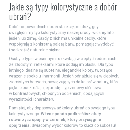
Jakie są typy kolorystyczne a dobór
ubrań?
Dobór odpowiednich ubrań staje się prostszy, gdy
uwzględnimy typ kolorystyczny naszej urody: wiosnę, lato,
jesień lub zimę. Każdy z nich ma unikalne cechy, które
współgrają z konkretną paletą barw, pomagając wydobyć
i podkreślić naturalne piękno.
Osoby o typie wiosennym rozkwitają w ciepłych odcieniach
ze złocistymi refleksami, które dodają im blasku. Dla typu
letniego idealne są subtelne, eleganckie kolory, tworzące
wrażenie spokoju i harmonii. Jesień odnajduje się w ciepłych,
ziemistych barwach, nawiązujących do kolorów natury, które
pięknie podkreślają jej urodę. Typ zimowy olśniewa
w kontrastowych, chłodnych odcieniach, dodających
wyrazistości i charakteru.
Pamiętaj, aby dopasowywać kolory ubrań do swojego typu
kolorystycznego.
W ten sposób podkreślisz atuty
i stworzysz spójny wizerunek, który przyciągnie
spojrzenia.
Świadomy wybór kolorów to klucz do sukcesu!