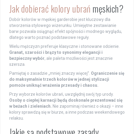
Jak dobierać kolory ubrań
męskich?
Dobór kolorów w męskiej garderobie jest kluczowy dla
stworzenia stylowego wizerunku. Umiejętne zestawianie
barw pozwala osiągnąć efekt spójności i modnego wyglądu,
dlatego warto poznać podstawowe reguły.
Wielu mężczyzn preferuje klasyczne i stonowane odcienie.
Granat, szarości i brązy to synonimy elegancji i
bezpieczny wybór
, ale paleta możliwości jest znacznie
szersza.
Pamiętaj o zasadzie „mniej znaczy więcej”.
Ograniczenie się
do maksymalnie trzech kolorów w jednej stylizacji
pomoże uniknąć wrażenia przesady i chaosu.
Przy wyborze kolorów ubrań, uwzględnij swój typ urody.
Osoby o ciepłej karnacji będą doskonale prezentować się
w beżach i zieleniach.
Nie zapominaj również o okazji – inne
kolory sprawdzą się w biurze, a inne podczas weekendowego
relaksu.
Jakie są podstawowe zasady