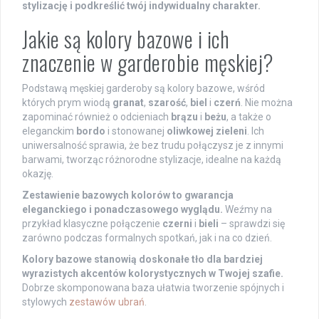
stylizację i podkreślić twój indywidualny charakter.
Jakie są kolory bazowe i ich
znaczenie w garderobie męskiej?
Podstawą męskiej garderoby są kolory bazowe, wśród
których prym wiodą
granat
,
szarość
,
biel
i
czerń
. Nie można
zapominać również o odcieniach
brązu
i
beżu
, a także o
eleganckim
bordo
i stonowanej
oliwkowej zieleni
. Ich
uniwersalność sprawia, że bez trudu połączysz je z innymi
barwami, tworząc różnorodne stylizacje, idealne na każdą
okazję.
Zestawienie bazowych kolorów to gwarancja
eleganckiego i ponadczasowego wyglądu.
Weźmy na
przykład klasyczne połączenie
czerni
i
bieli
– sprawdzi się
zarówno podczas formalnych spotkań, jak i na co dzień.
Kolory bazowe stanowią doskonałe tło dla bardziej
wyrazistych akcentów kolorystycznych w Twojej szafie.
Dobrze skomponowana baza ułatwia tworzenie spójnych i
stylowych
zestawów ubrań
.