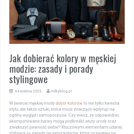
Jak dobierać kolory w męskiej
modzie: zasady i porady
stylingowe
4 kwietnia 2025
milkyblog.pl
W świecie męskiej mody
dobór kolorów
to nie tylko kwestia
stylu, ale także sztuki, która może znacząco wpłynąć na
ogólny wygląd i samopoczucie. Czy wiesz, że odpowiednio
skomponowane barwy mogą podkreślić atuty urody oraz
zwiększyć pewność siebie? Kluczowymi elementami udanej
stylizacji są zasady łączenia kolorów, które pozwalają na