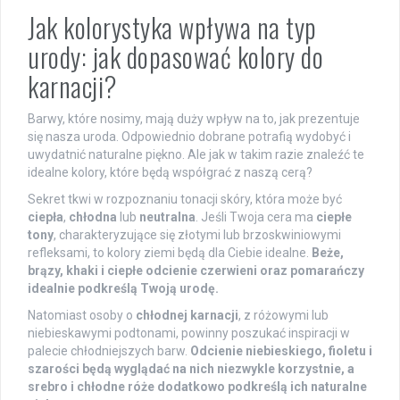
Jak kolorystyka wpływa na typ
urody: jak dopasować kolory do
karnacji?
Barwy, które nosimy, mają duży wpływ na to, jak prezentuje
się nasza uroda. Odpowiednio dobrane potrafią wydobyć i
uwydatnić naturalne piękno. Ale jak w takim razie znaleźć te
idealne kolory, które będą współgrać z naszą cerą?
Sekret tkwi w rozpoznaniu tonacji skóry, która może być
ciepła
,
chłodna
lub
neutralna
. Jeśli Twoja cera ma
ciepłe
tony
, charakteryzujące się złotymi lub brzoskwiniowymi
refleksami, to kolory ziemi będą dla Ciebie idealne.
Beże,
brązy, khaki i ciepłe odcienie czerwieni oraz pomarańczy
idealnie podkreślą Twoją urodę.
Natomiast osoby o
chłodnej karnacji
, z różowymi lub
niebieskawymi podtonami, powinny poszukać inspiracji w
palecie chłodniejszych barw.
Odcienie niebieskiego, fioletu i
szarości będą wyglądać na nich niezwykle korzystnie, a
srebro i chłodne róże dodatkowo podkreślą ich naturalne