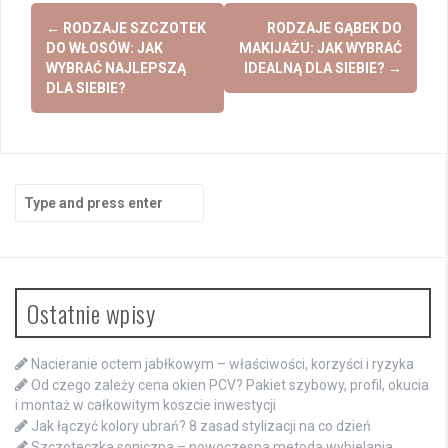
Post
←
RODZAJE SZCZOTEK
RODZAJE GĄBEK DO
navigation
DO WŁOSÓW: JAK
MAKIJAŻU: JAK WYBRAĆ
WYBRAĆ NAJLEPSZĄ
IDEALNĄ DLA SIEBIE?
→
DLA SIEBIE?
Search
for:
Ostatnie wpisy
Nacieranie octem jabłkowym – właściwości, korzyści i ryzyka
Od czego zależy cena okien PCV? Pakiet szybowy, profil, okucia
i montaż w całkowitym koszcie inwestycji
Jak łączyć kolory ubrań? 8 zasad stylizacji na co dzień
Szczoteczka soniczna – nowoczesna metoda wybielania