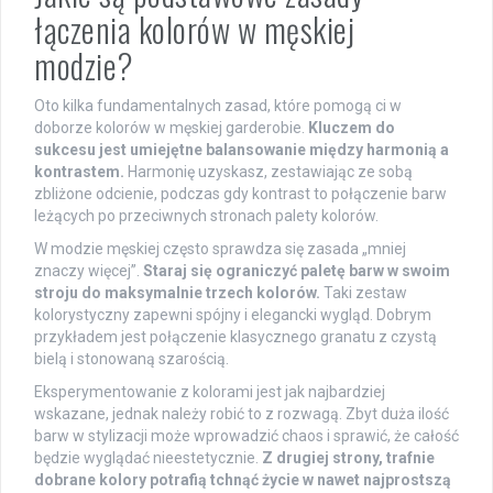
łączenia kolorów w męskiej
modzie?
Oto kilka fundamentalnych zasad, które pomogą ci w
doborze kolorów w męskiej garderobie.
Kluczem do
sukcesu jest umiejętne balansowanie między harmonią a
kontrastem.
Harmonię uzyskasz, zestawiając ze sobą
zbliżone odcienie, podczas gdy kontrast to połączenie barw
leżących po przeciwnych stronach palety kolorów.
W modzie męskiej często sprawdza się zasada „mniej
znaczy więcej”.
Staraj się ograniczyć paletę barw w swoim
stroju do maksymalnie trzech kolorów.
Taki zestaw
kolorystyczny zapewni spójny i elegancki wygląd. Dobrym
przykładem jest połączenie klasycznego granatu z czystą
bielą i stonowaną szarością.
Eksperymentowanie z kolorami jest jak najbardziej
wskazane, jednak należy robić to z rozwagą. Zbyt duża ilość
barw w stylizacji może wprowadzić chaos i sprawić, że całość
będzie wyglądać nieestetycznie.
Z drugiej strony, trafnie
dobrane kolory potrafią tchnąć życie w nawet najprostszą