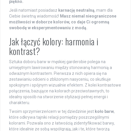
piękno.
Jeśli natomiast posiadasz
karnację neutralną
, mam dla
Ciebie świetną wiadomość!
Masz niemal nieograniczone
możliwości w doborze kolorów, co daje Ci ogromną
swobodę w eksperymentowaniu z modą.
Jak łączyć kolory: harmonia i
kontrast?
Sztuka doboru barw w męskiej garderobie polega na
umiejętnym lawirowaniu między stonowaną harmonią a
odważnym kontrastem. Pierwsza z nich opiera się na
zestawianiu odcieni o zbliżonym nasyceniu, co skutkuje
spokojnym i spójnym wizualnie efektem. Z kolei kontrastowe
połączenia, bazujące na kolorach przeciwstawnych, to
idealny sposób na stworzenie stylizacji pełnej energii i
charakteru.
Twoim sprzymierzeńcem w tej dziedzinie jest
koło barw
,
które odkrywa tajniki relacji pomiędzy poszczególnymi
kolorami. Pozwala ono z łatwością zidentyfikować barwy,
które idealnie ze sobą współgrają, jak i te, które tworzą