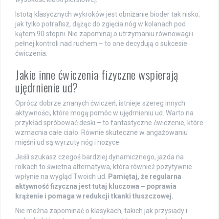
Istotą klasycznych wykroków jest obniżanie bioder tak nisko,
jak tylko potrafisz, dążąc do zgięcia nóg w kolanach pod
kątem 90 stopni. Nie zapominaj o utrzymaniu równowagi i
pełnej kontroli nad ruchem – to one decydują o sukcesie
ćwiczenia.
Jakie inne ćwiczenia fizyczne wspierają
ujędrnienie ud?
Oprócz dobrze znanych ćwiczeń, istnieje szereg innych
aktywności, które mogą pomóc w ujędrnieniu ud. Warto na
przykład spróbować deski – to fantastyczne ćwiczenie, które
wzmacnia całe ciało. Równie skuteczne w angażowaniu
mięśni ud są wyrzuty nóg i nożyce.
Jeśli szukasz czegoś bardziej dynamicznego, jazda na
rolkach to świetna alternatywa, która również pozytywnie
wpłynie na wygląd Twoich ud.
Pamiętaj, że regularna
aktywność fizyczna jest tutaj kluczowa – poprawia
krążenie i pomaga w redukcji tkanki tłuszczowej.
Nie można zapominać o klasykach, takich jak przysiady i