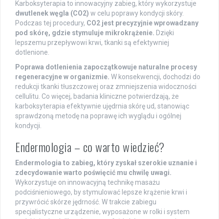
Karboksyterapia to innowacyjny zabieg, który wykorzystuje
dwutlenek węgla (CO2)
w celu poprawy kondycji skóry.
Podczas tej procedury,
CO2 jest precyzyjnie wprowadzany
pod skórę, gdzie stymuluje mikrokrążenie.
Dzięki
lepszemu przepływowi krwi, tkanki są efektywniej
dotlenione.
Poprawa dotlenienia zapoczątkowuje naturalne procesy
regeneracyjne w organizmie.
W konsekwencji, dochodzi do
redukcji tkanki tłuszczowej oraz zmniejszenia widoczności
cellulitu. Co więcej, badania kliniczne potwierdzają, że
karboksyterapia efektywnie ujędrnia skórę ud, stanowiąc
sprawdzoną metodę na poprawę ich wyglądu i ogólnej
kondycji.
Endermologia – co warto wiedzieć?
Endermologia to zabieg, który zyskał szerokie uznanie i
zdecydowanie warto poświęcić mu chwilę uwagi.
Wykorzystuje on innowacyjną technikę masażu
podciśnieniowego, by stymulować lepsze krążenie krwi i
przywrócić skórze jędrność. W trakcie zabiegu
specjalistyczne urządzenie, wyposażone w rolki i system