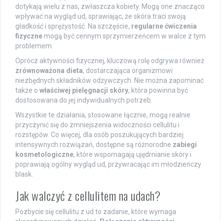
dotykają wielu z nas, zwłaszcza kobiety. Mogą one znacząco
wpływać na wygląd ud, sprawiając, że skóra traci swoją
gładkość i sprężystość. Na szczęście,
regularne ćwiczenia
fizyczne
mogą być cennym sprzymierzeńcem w walce z tym
problemem.
Oprócz aktywności fizycznej, kluczową rolę odgrywa również
zrównoważona dieta
, dostarczająca organizmowi
niezbędnych składników odżywczych. Nie można zapominać
także o
właściwej pielęgnacji skóry
, która powinna być
dostosowana do jej indywidualnych potrzeb.
Wszystkie te działania, stosowane łącznie, mogą realnie
przyczynić się do zmniejszenia widoczności cellulitu i
rozstępów. Co więcej, dla osób poszukujących bardziej
intensywnych rozwiązań, dostępne są różnorodne
zabiegi
kosmetologiczne
, które wspomagają ujędrnianie skóry i
poprawiają ogólny wygląd ud, przywracając im młodzieńczy
blask.
Jak walczyć z cellulitem na udach?
Pozbycie się cellulitu z ud to zadanie, które wymaga