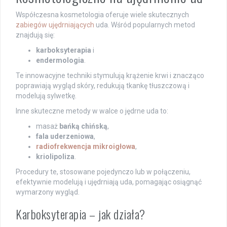
Współczesna kosmetologia oferuje wiele skutecznych
zabiegów ujędrniających
uda. Wśród popularnych metod
znajdują się:
karboksyterapia
i
endermologia
.
Te innowacyjne techniki stymulują krążenie krwi i znacząco
poprawiają wygląd skóry, redukują tkankę tłuszczową i
modelują sylwetkę.
Inne skuteczne metody w walce o jędrne uda to:
masaż
bańką chińską
,
fala uderzeniowa
,
radiofrekwencja mikroigłowa
,
kriolipoliza
.
Procedury te, stosowane pojedynczo lub w połączeniu,
efektywnie modelują i ujędrniają uda, pomagając osiągnąć
wymarzony wygląd.
Karboksyterapia – jak działa?