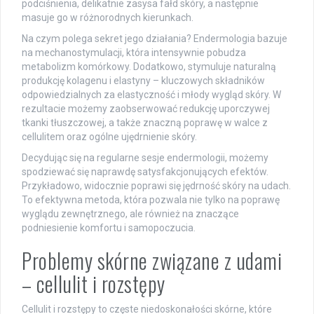
podciśnienia, delikatnie zasysa fałd skóry, a następnie
masuje go w różnorodnych kierunkach.
Na czym polega sekret jego działania? Endermologia bazuje
na mechanostymulacji, która intensywnie pobudza
metabolizm komórkowy. Dodatkowo, stymuluje naturalną
produkcję kolagenu i elastyny – kluczowych składników
odpowiedzialnych za elastyczność i młody wygląd skóry. W
rezultacie możemy zaobserwować redukcję uporczywej
tkanki tłuszczowej, a także znaczną poprawę w walce z
cellulitem oraz ogólne ujędrnienie skóry.
Decydując się na regularne sesje endermologii, możemy
spodziewać się naprawdę satysfakcjonujących efektów.
Przykładowo, widocznie poprawi się jędrność skóry na udach.
To efektywna metoda, która pozwala nie tylko na poprawę
wyglądu zewnętrznego, ale również na znaczące
podniesienie komfortu i samopoczucia.
Problemy skórne związane z udami
– cellulit i rozstępy
Cellulit i rozstępy to częste niedoskonałości skórne, które