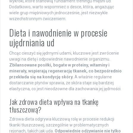
wykroki, które stanowią fundament treningu mięśni ud.
Dodatkowo, warto wspomnieć o desce, która, angażując
wiele grup mięśniowych jednocześnie, jest niezwykle
wszechstronnym ćwiczeniem.
Dieta i nawodnienie w procesie
ujędrniania ud
Chcąc cieszyć się jędrnymi udami, kluczowe jest zwrócenie
uwagi na dietę i odpowiednie nawodnienie organizmu.
Zbilansowane posiłki, bogate w proteiny, witaminy i
minerały, wspierają regenerację tkanek, co bezpośrednio
przekłada się na kondycję skóry.
A właśnie regularne
dostarczanie płynów sprawia, że skóra staje się bardziej
elastyczna, co jest nieodzowne dla zachowania jej jędrności.
Jak zdrowa dieta wpływa na tkankę
tłuszczową?
Zdrowa dieta odgrywa kluczową rolę w procesie redukcji
tkanki tłuszczowej, szczególnie w problematycznych
rejonach, takich jak uda.
Odpowiednie odżywianie nie tylko