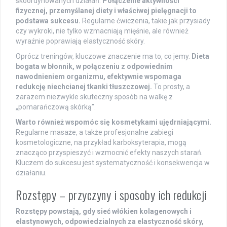
skoordynowanych działań.
Połączenie aktywności
fizycznej, przemyślanej diety i właściwej pielęgnacji to
podstawa sukcesu.
Regularne ćwiczenia, takie jak przysiady
czy wykroki, nie tylko wzmacniają mięśnie, ale również
wyraźnie poprawiają elastyczność skóry.
Oprócz treningów, kluczowe znaczenie ma to, co jemy.
Dieta
bogata w błonnik, w połączeniu z odpowiednim
nawodnieniem organizmu, efektywnie wspomaga
redukcję niechcianej tkanki tłuszczowej.
To prosty, a
zarazem niezwykle skuteczny sposób na walkę z
„pomarańczową skórką”.
Warto również wspomóc się kosmetykami ujędrniającymi.
Regularne masaże, a także profesjonalne zabiegi
kosmetologiczne, na przykład karboksyterapia, mogą
znacząco przyspieszyć i wzmocnić efekty naszych starań.
Kluczem do sukcesu jest systematyczność i konsekwencja w
działaniu.
Rozstępy – przyczyny i sposoby ich redukcji
Rozstępy powstają, gdy sieć włókien kolagenowych i
elastynowych, odpowiedzialnych za elastyczność skóry,