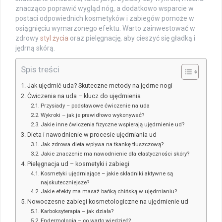
znacząco poprawić wygląd nóg, a dodatkowo wsparcie w
postaci odpowiednich kosmetyków i zabiegów pomoże w
osiągnięciu wymarzonego efektu. Warto zainwestować w
zdrowy
styl życia
oraz pielęgnację, aby cieszyć się gładką i
jędrną skórą.
Spis treści
Jak ujędrnić uda? Skuteczne metody na jędrne nogi
Ćwiczenia na uda – klucz do ujędrnienia
Przysiady – podstawowe ćwiczenie na uda
Wykroki – jak je prawidłowo wykonywać?
Jakie inne ćwiczenia fizyczne wspierają ujędrnienie ud?
Dieta i nawodnienie w procesie ujędrniania ud
Jak zdrowa dieta wpływa na tkankę tłuszczową?
Jakie znaczenie ma nawodnienie dla elastyczności skóry?
Pielęgnacja ud – kosmetyki i zabiegi
Kosmetyki ujędrniające – jakie składniki aktywne są
najskuteczniejsze?
Jakie efekty ma masaż bańką chińską w ujędrnianiu?
Nowoczesne zabiegi kosmetologiczne na ujędrnienie ud
Karboksyterapia – jak działa?
Endermologia – co warto wiedzieć?