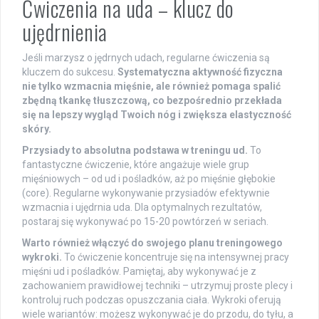
Ćwiczenia na uda – klucz do
ujędrnienia
Jeśli marzysz o jędrnych udach, regularne ćwiczenia są
kluczem do sukcesu.
Systematyczna aktywność fizyczna
nie tylko wzmacnia mięśnie, ale również pomaga spalić
zbędną tkankę tłuszczową, co bezpośrednio przekłada
się na lepszy wygląd Twoich nóg i zwiększa elastyczność
skóry.
Przysiady to absolutna podstawa w treningu ud.
To
fantastyczne ćwiczenie, które angażuje wiele grup
mięśniowych – od ud i pośladków, aż po mięśnie głębokie
(core). Regularne wykonywanie przysiadów efektywnie
wzmacnia i ujędrnia uda. Dla optymalnych rezultatów,
postaraj się wykonywać po 15-20 powtórzeń w seriach.
Warto również włączyć do swojego planu treningowego
wykroki.
To ćwiczenie koncentruje się na intensywnej pracy
mięśni ud i pośladków. Pamiętaj, aby wykonywać je z
zachowaniem prawidłowej techniki – utrzymuj proste plecy i
kontroluj ruch podczas opuszczania ciała. Wykroki oferują
wiele wariantów: możesz wykonywać je do przodu, do tyłu, a