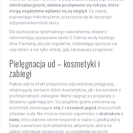
detoksykacyjnych, ułatwia pozbywanie się toksyn, które
mogą negatywnie wpływać na jej wygląd.
Co więcej,
poprawiając mikrokrążenie, przyczynia się do lepszego
odżywienia komórek skóry.
Dla zachowania optymalnego nawodnienia, eksperci
rekomendują spożywanie około 2-3 litrów wody każdego
dnia. Pamiętaj, aby pić regularnie, rozkładając spożycie na
cały dzień, a nie tylko wtedy, gdy odczuwasz pragnienie.
Pielęgnacja ud – kosmetyki i
zabiegi
Piękne uda to efekt połączenia odpowiedniej pielęgnacji,
obejmującej zarówno dobór kosmetyków, jak i korzystanie z
profesjonalnych zabiegów. Warto sięgnąć po preparaty o
działaniu ujędrniającym. Szczególnie godne polecenia są
kosmetyki zawierające
olej z różowych jagód
, który potrafi
zdziałać cuda. Nie można również zapomnieć o
ekstrakcie z
kawy
, który stanowi cenne wsparcie w walce o gładką skórę.
Dzięki zawartości tych składników aktywnych, skóra na
udach odzyskuje sprężystość, co przekłada się na ich