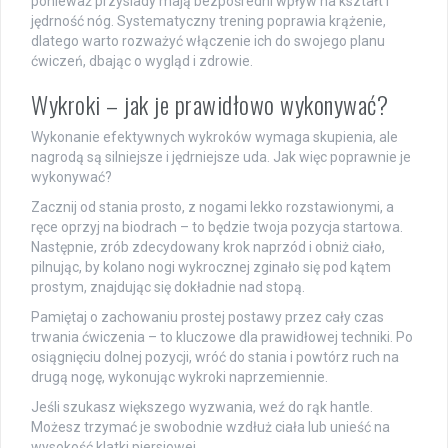
ponieważ przysiady mają bezpośredni wpływ na kształt i
jędrność nóg. Systematyczny trening poprawia krążenie,
dlatego warto rozważyć włączenie ich do swojego planu
ćwiczeń, dbając o wygląd i zdrowie.
Wykroki – jak je prawidłowo wykonywać?
Wykonanie efektywnych wykroków wymaga skupienia, ale
nagrodą są silniejsze i jędrniejsze uda. Jak więc poprawnie je
wykonywać?
Zacznij od stania prosto, z nogami lekko rozstawionymi, a
ręce oprzyj na biodrach – to będzie twoja pozycja startowa.
Następnie, zrób zdecydowany krok naprzód i obniż ciało,
pilnując, by kolano nogi wykrocznej zginało się pod kątem
prostym, znajdując się dokładnie nad stopą.
Pamiętaj o zachowaniu prostej postawy przez cały czas
trwania ćwiczenia – to kluczowe dla prawidłowej techniki. Po
osiągnięciu dolnej pozycji, wróć do stania i powtórz ruch na
drugą nogę, wykonując wykroki naprzemiennie.
Jeśli szukasz większego wyzwania, weź do rąk hantle.
Możesz trzymać je swobodnie wzdłuż ciała lub unieść na
wysokość klatki piersiowej.