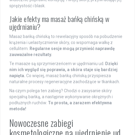
sprężystość i blask.
Jakie efekty ma masaż bańką chińską w
ujędrnianiu?
Masaż bańką chińską to rewelacyjny sposób na pobudzenie
krążenia i uelastycznienie skóry, co wspomaga walkę z
cellulitem.
Regularne sesje mogą przynieść naprawdę
zauważalne rezultaty.
Te masaże są sprzymierzeńcem w ujędrnianiu ud.
Dzięki
nim ich wygląd się poprawia, a skóra staje się bardziej
napięta.
Co więcej, masaż bańką chińską przyspiesza
naturalne procesy regeneracyjne zachodzące w tkankach.
Na czym polega ten zabieg? Chodzi o zasysanie skóry
specjalną bańką, a następnie wykonywanie okrężnych i
podłużnych ruchów.
To prosta, a zarazem efektywna
metoda!
Nowoczesne zabiegi
kosmetologiczne na ujędrnienie ud