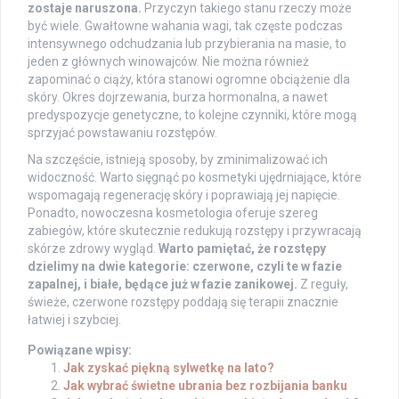
zostaje naruszona.
Przyczyn takiego stanu rzeczy może
być wiele. Gwałtowne wahania wagi, tak częste podczas
intensywnego odchudzania lub przybierania na masie, to
jeden z głównych winowajców. Nie można również
zapominać o ciąży, która stanowi ogromne obciążenie dla
skóry. Okres dojrzewania, burza hormonalna, a nawet
predyspozycje genetyczne, to kolejne czynniki, które mogą
sprzyjać powstawaniu rozstępów.
Na szczęście, istnieją sposoby, by zminimalizować ich
widoczność. Warto sięgnąć po kosmetyki ujędrniające, które
wspomagają regenerację skóry i poprawiają jej napięcie.
Ponadto, nowoczesna kosmetologia oferuje szereg
zabiegów, które skutecznie redukują rozstępy i przywracają
skórze zdrowy wygląd.
Warto pamiętać, że rozstępy
dzielimy na dwie kategorie: czerwone, czyli te w fazie
zapalnej, i białe, będące już w fazie zanikowej.
Z reguły,
świeże, czerwone rozstępy poddają się terapii znacznie
łatwiej i szybciej.
Powiązane wpisy:
Jak zyskać piękną sylwetkę na lato?
Jak wybrać świetne ubrania bez rozbijania banku