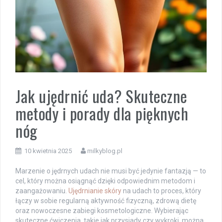
Jak ujędrnić uda? Skuteczne
metody i porady dla pięknych
nóg
10 kwietnia 2025
milkyblog.pl
Marzenie o jędrnych udach nie musi być jedynie fantazją — to
cel, który można osiągnąć dzięki odpowiednim metodom i
zaangażowaniu.
Ujędrnianie skóry
na udach to proces, który
łączy w sobie regularną aktywność fizyczną, zdrową dietę
oraz nowoczesne zabiegi kosmetologiczne. Wybierając
skuteczne ćwiczenia, takie jak przysiady czy wykroki, można