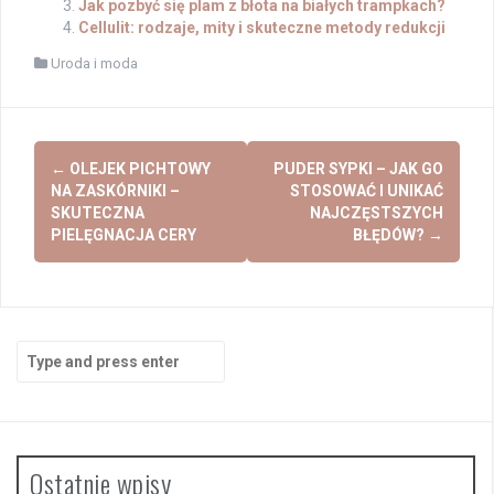
Jak pozbyć się plam z błota na białych trampkach?
Cellulit: rodzaje, mity i skuteczne metody redukcji
Uroda i moda
Post
←
OLEJEK PICHTOWY
PUDER SYPKI – JAK GO
navigation
NA ZASKÓRNIKI –
STOSOWAĆ I UNIKAĆ
SKUTECZNA
NAJCZĘSTSZYCH
PIELĘGNACJA CERY
BŁĘDÓW?
→
Search
for:
Ostatnie wpisy