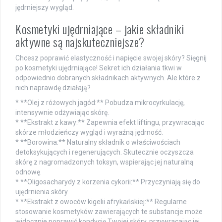
jędrniejszy wygląd.
Kosmetyki ujędrniające – jakie składniki
aktywne są najskuteczniejsze?
Chcesz poprawić elastyczność i napięcie swojej skóry? Sięgnij
po kosmetyki ujędrniające! Sekret ich działania tkwi w
odpowiednio dobranych składnikach aktywnych. Ale które z
nich naprawdę działają?
* **Olej z różowych jagód:** Pobudza mikrocyrkulację,
intensywnie odżywiając skórę.
* **Ekstrakt z kawy:** Zapewnia efekt liftingu, przywracając
skórze młodzieńczy wygląd i wyraźną jędrność.
* **Borowina:** Naturalny składnik o właściwościach
detoksykujących i regenerujących. Skutecznie oczyszcza
skórę z nagromadzonych toksyn, wspierając jej naturalną
odnowę.
* **Oligosacharydy z korzenia cykorii:** Przyczyniają się do
ujędrnienia skóry.
* **Ekstrakt z owoców kigelii afrykańskiej:** Regularne
stosowanie kosmetyków zawierających te substancje może
widocznie poprawić kondycję Twojej skóry, przywracając jej