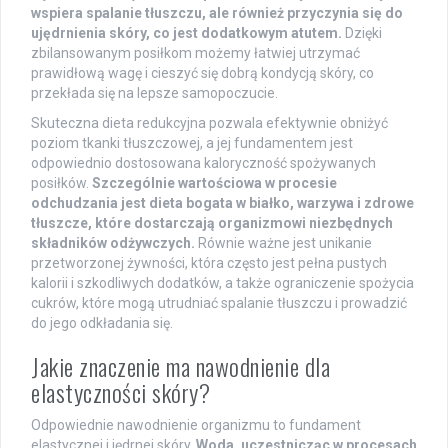
wspiera spalanie tłuszczu, ale również przyczynia się do
ujędrnienia skóry, co jest dodatkowym atutem.
Dzięki
zbilansowanym posiłkom możemy łatwiej utrzymać
prawidłową wagę i cieszyć się dobrą kondycją skóry, co
przekłada się na lepsze samopoczucie.
Skuteczna dieta redukcyjna pozwala efektywnie obniżyć
poziom tkanki tłuszczowej, a jej fundamentem jest
odpowiednio dostosowana kaloryczność spożywanych
posiłków.
Szczególnie wartościowa w procesie
odchudzania jest dieta bogata w białko, warzywa i zdrowe
tłuszcze, które dostarczają organizmowi niezbędnych
składników odżywczych.
Równie ważne jest unikanie
przetworzonej żywności, która często jest pełna pustych
kalorii i szkodliwych dodatków, a także ograniczenie spożycia
cukrów, które mogą utrudniać spalanie tłuszczu i prowadzić
do jego odkładania się.
Jakie znaczenie ma nawodnienie dla
elastyczności skóry?
Odpowiednie nawodnienie organizmu to fundament
elastycznej i jędrnej skóry.
Woda, uczestnicząc w procesach