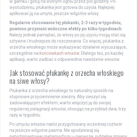
w garnku i gotuj na wolnym ogniu przez pół godziny. Po
wystudzeniu, płukanka jest gotowa do użycia. Najlepiej
aplikować ją na umyte, jeszcze wilgotne włosy.
Regularne stosowanie tej płukanki, 2-3 razy w tygodniu,
powinno przynieść widoczne efekty po kilku tygodniach.
Należy jednak pamiętać, że włosy po jej użyciu mogą stać się
sztywne i trudniejsze do rozczesania. Co więcej, płukanka z
orzecha włoskiego może wykazywać działanie wysuszające,
szczególnie na
końcówkach włosów
. Dlatego też, po każdej
aplikacji, warto zadbać o odpowiednie nawilżenie włosów.
Jak stosować płukankę z orzecha włoskiego
na siwe włosy?
Płukanka z orzecha włoskiego to naturalny sposób na
stopniowe przyciemnienie siwizny. Aby cieszyć się
zadowalającym efektem, warto włączyć ją do swojej
regularnej pielęgnacji włosów, stosując na przykład dwa, trzy
razy w tygodniu.
Po umyciu włosów nałóż przygotowany wcześniej roztwór
na jeszcze wilgotne pasma. Nie spodziewaj się
natychmiastowej metamorfozy – pierwsze, subtelne zmiany