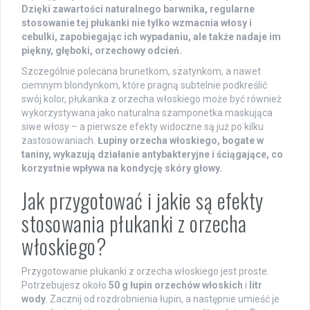
Dzięki zawartości naturalnego barwnika, regularne
stosowanie tej płukanki nie tylko wzmacnia włosy i
cebulki, zapobiegając ich wypadaniu, ale także nadaje im
piękny, głęboki, orzechowy odcień.
Szczególnie polecana brunetkom, szatynkom, a nawet
ciemnym blondynkom, które pragną subtelnie podkreślić
swój kolor, płukanka z orzecha włoskiego może być również
wykorzystywana jako naturalna szamponetka maskująca
siwe włosy – a pierwsze efekty widoczne są już po kilku
zastosowaniach.
Łupiny orzecha włoskiego, bogate w
taniny, wykazują działanie antybakteryjne i ściągające, co
korzystnie wpływa na kondycję skóry głowy.
Jak przygotować i jakie są efekty
stosowania płukanki z orzecha
włoskiego?
Przygotowanie płukanki z orzecha włoskiego jest proste.
Potrzebujesz około
50 g łupin orzechów włoskich
i
litr
wody
. Zacznij od rozdrobnienia łupin, a następnie umieść je