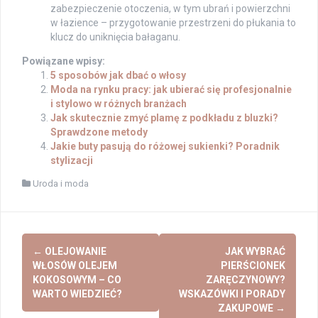
zabezpieczenie otoczenia, w tym ubrań i powierzchni
w łazience – przygotowanie przestrzeni do płukania to
klucz do uniknięcia bałaganu.
Powiązane wpisy:
5 sposobów jak dbać o włosy
Moda na rynku pracy: jak ubierać się profesjonalnie
i stylowo w różnych branżach
Jak skutecznie zmyć plamę z podkładu z bluzki?
Sprawdzone metody
Jakie buty pasują do różowej sukienki? Poradnik
stylizacji
Uroda i moda
Post
←
OLEJOWANIE
JAK WYBRAĆ
navigation
WŁOSÓW OLEJEM
PIERŚCIONEK
KOKOSOWYM – CO
ZARĘCZYNOWY?
WARTO WIEDZIEĆ?
WSKAZÓWKI I PORADY
ZAKUPOWE
→