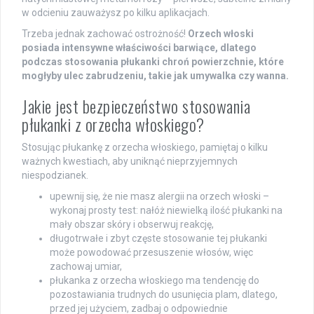
w odcieniu zauważysz po kilku aplikacjach.
Trzeba jednak zachować ostrożność!
Orzech włoski
posiada intensywne właściwości barwiące, dlatego
podczas stosowania płukanki chroń powierzchnie, które
mogłyby ulec zabrudzeniu, takie jak umywalka czy wanna.
Jakie jest bezpieczeństwo stosowania
płukanki z orzecha włoskiego?
Stosując płukankę z orzecha włoskiego, pamiętaj o kilku
ważnych kwestiach, aby uniknąć nieprzyjemnych
niespodzianek.
upewnij się, że nie masz alergii na orzech włoski –
wykonaj prosty test: nałóż niewielką ilość płukanki na
mały obszar skóry i obserwuj reakcję,
długotrwałe i zbyt częste stosowanie tej płukanki
może powodować przesuszenie włosów, więc
zachowaj umiar,
płukanka z orzecha włoskiego ma tendencję do
pozostawiania trudnych do usunięcia plam, dlatego,
przed jej użyciem, zadbaj o odpowiednie