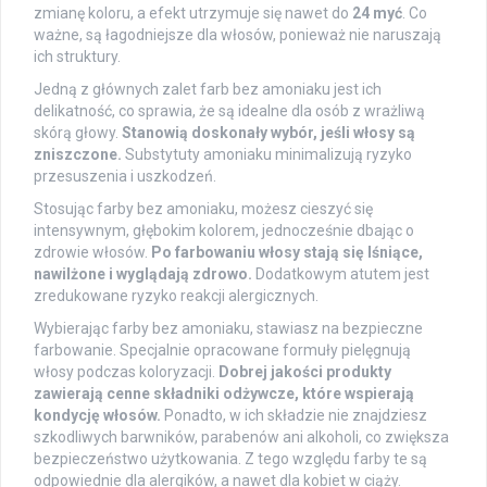
zmianę koloru, a efekt utrzymuje się nawet do
24 myć
. Co
ważne, są łagodniejsze dla włosów, ponieważ nie naruszają
ich struktury.
Jedną z głównych zalet farb bez amoniaku jest ich
delikatność, co sprawia, że są idealne dla osób z wrażliwą
skórą głowy.
Stanowią doskonały wybór, jeśli włosy są
zniszczone.
Substytuty amoniaku minimalizują ryzyko
przesuszenia i uszkodzeń.
Stosując farby bez amoniaku, możesz cieszyć się
intensywnym, głębokim kolorem, jednocześnie dbając o
zdrowie włosów.
Po farbowaniu włosy stają się lśniące,
nawilżone i wyglądają zdrowo.
Dodatkowym atutem jest
zredukowane ryzyko reakcji alergicznych.
Wybierając farby bez amoniaku, stawiasz na bezpieczne
farbowanie. Specjalnie opracowane formuły pielęgnują
włosy podczas koloryzacji.
Dobrej jakości produkty
zawierają cenne składniki odżywcze, które wspierają
kondycję włosów.
Ponadto, w ich składzie nie znajdziesz
szkodliwych barwników, parabenów ani alkoholi, co zwiększa
bezpieczeństwo użytkowania. Z tego względu farby te są
odpowiednie dla alergików, a nawet dla kobiet w ciąży.