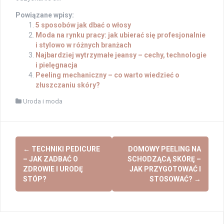
Powiązane wpisy:
5 sposobów jak dbać o włosy
Moda na rynku pracy: jak ubierać się profesjonalnie
i stylowo w różnych branżach
Najbardziej wytrzymałe jeansy – cechy, technologie
i pielęgnacja
Peeling mechaniczny – co warto wiedzieć o
złuszczaniu skóry?
Uroda i moda
Post
←
TECHNIKI PEDICURE
DOMOWY PEELING NA
navigation
– JAK ZADBAĆ O
SCHODZĄCĄ SKÓRĘ –
ZDROWIE I URODĘ
JAK PRZYGOTOWAĆ I
STÓP?
STOSOWAĆ?
→