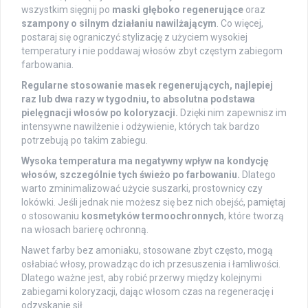
wszystkim sięgnij po
maski głęboko regenerujące
oraz
szampony o silnym działaniu nawilżającym
. Co więcej,
postaraj się ograniczyć stylizację z użyciem wysokiej
temperatury i nie poddawaj włosów zbyt częstym zabiegom
farbowania.
Regularne stosowanie masek regenerujących, najlepiej
raz lub dwa razy w tygodniu, to absolutna podstawa
pielęgnacji włosów po koloryzacji.
Dzięki nim zapewnisz im
intensywne nawilżenie i odżywienie, których tak bardzo
potrzebują po takim zabiegu.
Wysoka temperatura ma negatywny wpływ na kondycję
włosów, szczególnie tych świeżo po farbowaniu.
Dlatego
warto zminimalizować użycie suszarki, prostownicy czy
lokówki. Jeśli jednak nie możesz się bez nich obejść, pamiętaj
o stosowaniu
kosmetyków termoochronnych
, które tworzą
na włosach barierę ochronną.
Nawet farby bez amoniaku, stosowane zbyt często, mogą
osłabiać włosy, prowadząc do ich przesuszenia i łamliwości.
Dlatego ważne jest, aby robić przerwy między kolejnymi
zabiegami koloryzacji, dając włosom czas na regenerację i
odzyskanie sił.