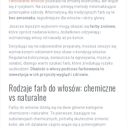
Farbowanie włosów
pozwala na zmianę wizerunku, ale wiąże
się z ryzykiem. Na szczęście, istnieją metody minimalizujące
potencjalne szkody. Alternatywą dla tradycyjnych farb są te
bez amoniaku
, łagodniejsze dla włosów i skóry głowy.
Jeszcze lepszym wyborem mogą okazać się
farby ziołowe
,
które oprócz nadania koloru, dodatkowo odżywiają i
wzmacniają włosy od nasady aż po końce.
Decydując się na odpowiednie preparaty, możesz cieszyć się
wymarzonym odcieniem bez obaw o kondycję włosów.
Regularna koloryzacja, zwłaszcza ta agresywna, może je
osłabić, dlatego warto szukać farb, które zredukują ryzyko
uszkodzeń.
Dbałość o włosy podczas farbowania to
inwestycja w ich przyszły wygląd i zdrowie.
Rodzaje farb do włosów: chemiczne
vs naturalne
Farby do włosów dzielą się na dwie główne kategorie:
chemiczne i naturalne. Te pierwsze, bazujące na
substancjach chemicznych, potrafią skutecznie zmienić
kolor, ale ich działanie często wiąże się z potencjalnym