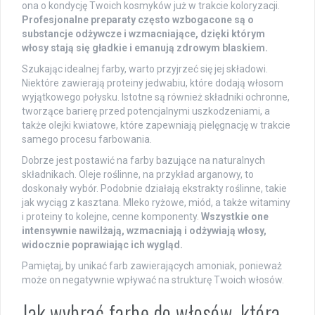
ona o kondycję Twoich kosmyków już w trakcie koloryzacji.
Profesjonalne preparaty często wzbogacone są o
substancje odżywcze i wzmacniające, dzięki którym
włosy stają się gładkie i emanują zdrowym blaskiem.
Szukając idealnej farby, warto przyjrzeć się jej składowi.
Niektóre zawierają proteiny jedwabiu, które dodają włosom
wyjątkowego połysku. Istotne są również składniki ochronne,
tworzące barierę przed potencjalnymi uszkodzeniami, a
także olejki kwiatowe, które zapewniają pielęgnację w trakcie
samego procesu farbowania.
Dobrze jest postawić na farby bazujące na naturalnych
składnikach. Oleje roślinne, na przykład arganowy, to
doskonały wybór. Podobnie działają ekstrakty roślinne, takie
jak wyciąg z kasztana. Mleko ryżowe, miód, a także witaminy
i proteiny to kolejne, cenne komponenty.
Wszystkie one
intensywnie nawilżają, wzmacniają i odżywiają włosy,
widocznie poprawiając ich wygląd.
Pamiętaj, by unikać farb zawierających amoniak, ponieważ
może on negatywnie wpływać na strukturę Twoich włosów.
Jak wybrać farbę do włosów, która