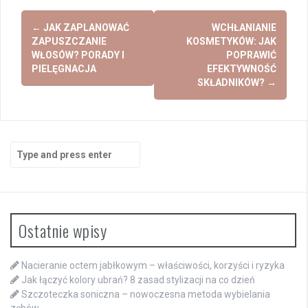
Post
←
JAK ZAPLANOWAĆ
WCHŁANIANIE
navigation
ZAPUSZCZANIE
KOSMETYKÓW: JAK
WŁOSÓW? PORADY I
POPRAWIĆ
PIELĘGNACJA
EFEKTYWNOŚĆ
SKŁADNIKÓW?
→
Search
for:
Ostatnie wpisy
Nacieranie octem jabłkowym – właściwości, korzyści i ryzyka
Jak łączyć kolory ubrań? 8 zasad stylizacji na co dzień
Szczoteczka soniczna – nowoczesna metoda wybielania
zębów