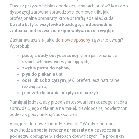
Chcesz przywrócić blask podeszwie swoich butów? Masz do
dyspozycji zarówno sprawdzone, domowe triki, jak i
profesjonalne preparaty, które potrafią zdziałać cuda.
Czyste buty to wizytówka każdego, a odpowiednio
zadbana podeszwa znacząco wpływa na ich wygląd.
Zastanawiasz się, jakie
domowe sposoby
są warte uwagi?
Wypróbuj:
pastę z sody oczyszczonej
, która jest znana ze
swoich właściwości wybielających,
zwykłą pastę do zębów
,
płyn do płukania ust
,
ocet lub sok z cytryny
, jeśli preferujesz naturalne
rozwiązania,
proszek do prania lub płyn do naczyń
.
Pamiętaj jednak, aby przed zastosowaniem każdego środka
sprawdzić jego działanie na małej, niewidocznej powierzchni
podeszwy, aby uniknąć uszkodzeń.
A co, jeśli domowe metody zawiodą? Wtedy z pomocą
przychodzą
specjalistyczne preparaty do czyszczenia
podeszw
, dostępne w sklepach obuwniczych.
Te produkty