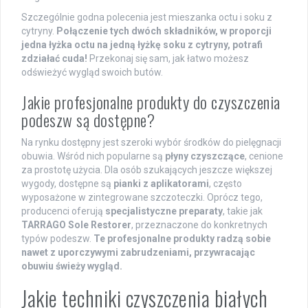
Szczególnie godna polecenia jest mieszanka octu i soku z
cytryny.
Połączenie tych dwóch składników, w proporcji
jedna łyżka octu na jedną łyżkę soku z cytryny, potrafi
zdziałać cuda!
Przekonaj się sam, jak łatwo możesz
odświeżyć wygląd swoich butów.
Jakie profesjonalne produkty do czyszczenia
podeszw są dostępne?
Na rynku dostępny jest szeroki wybór środków do pielęgnacji
obuwia. Wśród nich popularne są
płyny czyszczące
, cenione
za prostotę użycia. Dla osób szukających jeszcze większej
wygody, dostępne są
pianki z aplikatorami
, często
wyposażone w zintegrowane szczoteczki. Oprócz tego,
producenci oferują
specjalistyczne preparaty
, takie jak
TARRAGO Sole Restorer
, przeznaczone do konkretnych
typów podeszw.
Te profesjonalne produkty radzą sobie
nawet z uporczywymi zabrudzeniami, przywracając
obuwiu świeży wygląd.
Jakie techniki czyszczenia białych