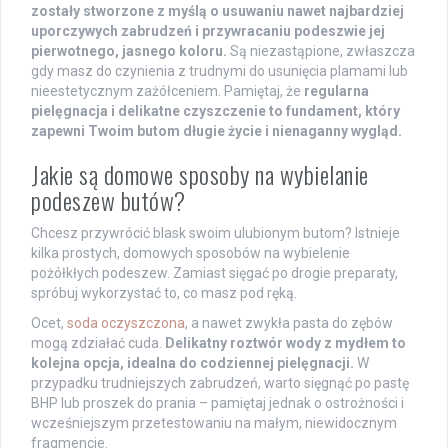
zostały stworzone z myślą o usuwaniu nawet najbardziej
uporczywych zabrudzeń i przywracaniu podeszwie jej
pierwotnego, jasnego koloru.
Są niezastąpione, zwłaszcza
gdy masz do czynienia z trudnymi do usunięcia plamami lub
nieestetycznym zażółceniem. Pamiętaj, że
regularna
pielęgnacja i delikatne czyszczenie to fundament, który
zapewni Twoim butom długie życie i nienaganny wygląd.
Jakie są domowe sposoby na wybielanie
podeszew butów?
Chcesz przywrócić blask swoim ulubionym butom? Istnieje
kilka prostych, domowych sposobów na wybielenie
pożółkłych podeszew. Zamiast sięgać po drogie preparaty,
spróbuj wykorzystać to, co masz pod ręką.
Ocet,
soda oczyszczona
, a nawet zwykła pasta do zębów
mogą zdziałać cuda.
Delikatny roztwór wody z mydłem to
kolejna opcja, idealna do codziennej pielęgnacji.
W
przypadku trudniejszych zabrudzeń, warto sięgnąć po pastę
BHP lub proszek do prania – pamiętaj jednak o ostrożności i
wcześniejszym przetestowaniu na małym, niewidocznym
fragmencie.