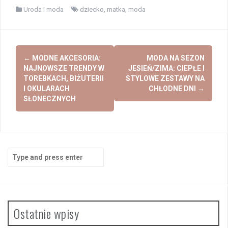
Uroda i moda
dziecko
,
matka
,
moda
Post
←
MODNE AKCESORIA:
MODA NA SEZON
navigation
NAJNOWSZE TRENDY W
JESIEŃ/ZIMA: CIEPŁE I
TOREBKACH, BIŻUTERII
STYLOWE ZESTAWY NA
I OKULARACH
CHŁODNE DNI
→
SŁONECZNYCH
Search
for:
Ostatnie wpisy