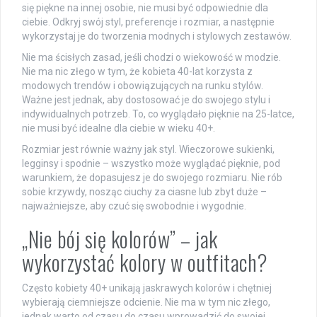
się piękne na innej osobie, nie musi być odpowiednie dla
ciebie. Odkryj swój styl, preferencje i rozmiar, a następnie
wykorzystaj je do tworzenia modnych i stylowych zestawów.
Nie ma ścisłych zasad, jeśli chodzi o wiekowość w modzie.
Nie ma nic złego w tym, że kobieta 40-lat korzysta z
modowych trendów i obowiązujących na runku stylów.
Ważne jest jednak, aby dostosować je do swojego stylu i
indywidualnych potrzeb. To, co wyglądało pięknie na 25-latce,
nie musi być idealne dla ciebie w wieku 40+.
Rozmiar jest równie ważny jak styl. Wieczorowe sukienki,
legginsy i spodnie – wszystko może wyglądać pięknie, pod
warunkiem, że dopasujesz je do swojego rozmiaru. Nie rób
sobie krzywdy, nosząc ciuchy za ciasne lub zbyt duże –
najważniejsze, aby czuć się swobodnie i wygodnie.
„Nie bój się kolorów” – jak
wykorzystać kolory w outfitach?
Często kobiety 40+ unikają jaskrawych kolorów i chętniej
wybierają ciemniejsze odcienie. Nie ma w tym nic złego,
jednak warto od czasu do czasu wprowadzić do swojej