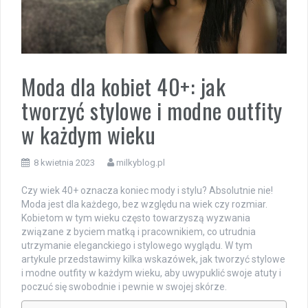
Moda dla kobiet 40+: jak
tworzyć stylowe i modne outfity
w każdym wieku
8 kwietnia 2023
milkyblog.pl
Czy wiek 40+ oznacza koniec mody i stylu? Absolutnie nie!
Moda jest dla każdego, bez względu na wiek czy rozmiar.
Kobietom w tym wieku często towarzyszą wyzwania
związane z byciem matką i pracownikiem, co utrudnia
utrzymanie eleganckiego i stylowego wyglądu. W tym
artykule przedstawimy kilka wskazówek, jak tworzyć stylowe
i modne outfity w każdym wieku, aby uwypuklić swoje atuty i
poczuć się swobodnie i pewnie w swojej skórze.