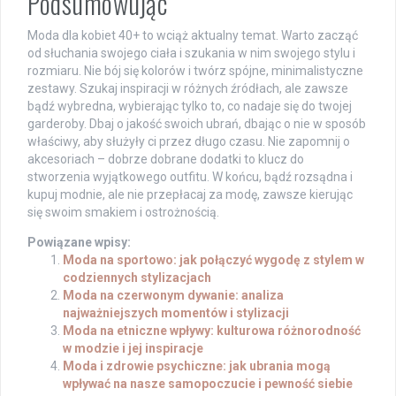
Podsumowując
Moda dla kobiet 40+ to wciąż aktualny temat. Warto zacząć
od słuchania swojego ciała i szukania w nim swojego stylu i
rozmiaru. Nie bój się kolorów i twórz spójne, minimalistyczne
zestawy. Szukaj inspiracji w różnych źródłach, ale zawsze
bądź wybredna, wybierając tylko to, co nadaje się do twojej
garderoby. Dbaj o jakość swoich ubrań, dbając o nie w sposób
właściwy, aby służyły ci przez długo czasu. Nie zapomnij o
akcesoriach – dobrze dobrane dodatki to klucz do
stworzenia wyjątkowego outfitu. W końcu, bądź rozsądna i
kupuj modnie, ale nie przepłacaj za modę, zawsze kierując
się swoim smakiem i ostrożnością.
Powiązane wpisy:
Moda na sportowo: jak połączyć wygodę z stylem w
codziennych stylizacjach
Moda na czerwonym dywanie: analiza
najważniejszych momentów i stylizacji
Moda na etniczne wpływy: kulturowa różnorodność
w modzie i jej inspiracje
Moda i zdrowie psychiczne: jak ubrania mogą
wpływać na nasze samopoczucie i pewność siebie