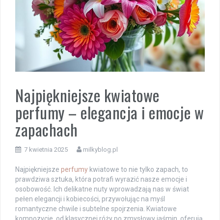
Najpiękniejsze kwiatowe
perfumy – elegancja i emocje w
zapachach
7 kwietnia 2025
milkyblog.pl
Najpiękniejsze
perfumy
kwiatowe to nie tylko zapach, to
prawdziwa sztuka, która potrafi wyrazić nasze emocje i
osobowość. Ich delikatne nuty wprowadzają nas w świat
pełen elegancji i kobiecości, przywołując na myśl
romantyczne chwile i subtelne spojrzenia. Kwiatowe
kompozycje, od klasycznej róży po zmysłowy jaśmin, oferują