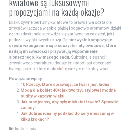
kwiatowe są luksusowymi
propozycjami na każdą okazję?
Ekskluzywne perfumy kwiatowe to prawdziwa uczta dla
zmysłów, łącząca w sobie głębię i bogactwo aromatów, dzięki
czemu doskonale sprawdzą się zarówno na co dzień, jak i
podczas wyjątkowych okazji.
Te niezwykłe kompozycje
często wzbogacone są o soczyste nuty owocowe, które
nadają im świeżości i przywołują wspomnienie
słonecznego, kwitnącego sadu.
Subtelnej elegancji i
zmysłowego charakteru dodaje im natomiast obecność
białego piżma, które otula
skórę
niczym delikatny woal.
Powiązane wpisy:
10 Rzeczy, które sprawiają, że twarz jest ładna
Moda dla kobiet 40+: jak tworzyć stylowe i modne
outfity w każdym wieku
Jak prać jeansy, aby były miękkie i trwałe? Sprawdź
zasady!
Jak dobrać idealny podkład do cery mieszanej w
kilku krokach?
Uroda i moda