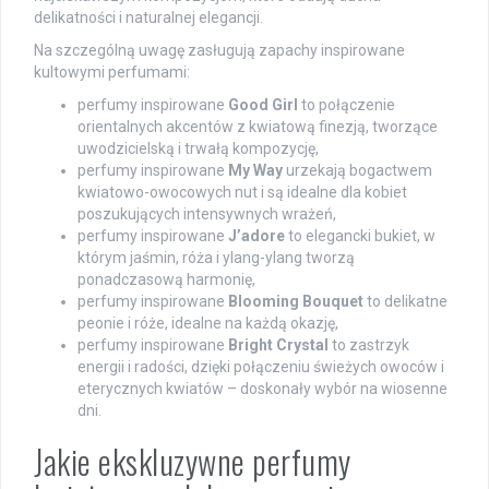
delikatności i naturalnej elegancji.
Na szczególną uwagę zasługują zapachy inspirowane
kultowymi perfumami:
perfumy inspirowane
Good Girl
to połączenie
orientalnych akcentów z kwiatową finezją, tworzące
uwodzicielską i trwałą kompozycję,
perfumy inspirowane
My Way
urzekają bogactwem
kwiatowo-owocowych nut i są idealne dla kobiet
poszukujących intensywnych wrażeń,
perfumy inspirowane
J’adore
to elegancki bukiet, w
którym jaśmin, róża i ylang-ylang tworzą
ponadczasową harmonię,
perfumy inspirowane
Blooming Bouquet
to delikatne
peonie i róże, idealne na każdą okazję,
perfumy inspirowane
Bright Crystal
to zastrzyk
energii i radości, dzięki połączeniu świeżych owoców i
eterycznych kwiatów – doskonały wybór na wiosenne
dni.
Jakie ekskluzywne perfumy