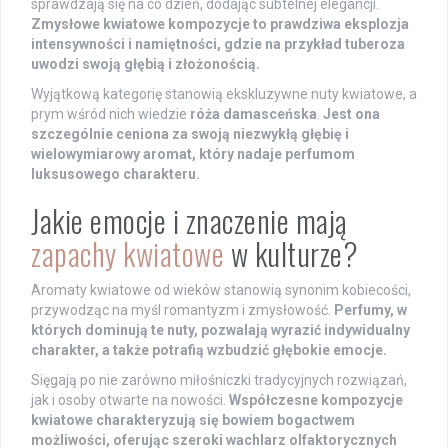
sprawdzają się na co dzień, dodając subtelnej elegancji.
Zmysłowe kwiatowe kompozycje to prawdziwa eksplozja
intensywności i namiętności, gdzie na przykład tuberoza
uwodzi swoją głębią i złożonością.
Wyjątkową kategorię stanowią ekskluzywne nuty kwiatowe, a
prym wśród nich wiedzie
róża damasceńska
.
Jest ona
szczególnie ceniona za swoją niezwykłą głębię i
wielowymiarowy aromat, który nadaje perfumom
luksusowego charakteru.
Jakie emocje i znaczenie mają
zapachy kwiatowe
w kulturze?
Aromaty kwiatowe od wieków stanowią synonim kobiecości,
przywodząc na myśl romantyzm i zmysłowość.
Perfumy, w
których dominują te nuty, pozwalają wyrazić indywidualny
charakter, a także potrafią wzbudzić głębokie emocje.
Sięgają po nie zarówno miłośniczki tradycyjnych rozwiązań,
jak i osoby otwarte na nowości.
Współczesne kompozycje
kwiatowe charakteryzują się bowiem bogactwem
możliwości, oferując szeroki wachlarz olfaktorycznych