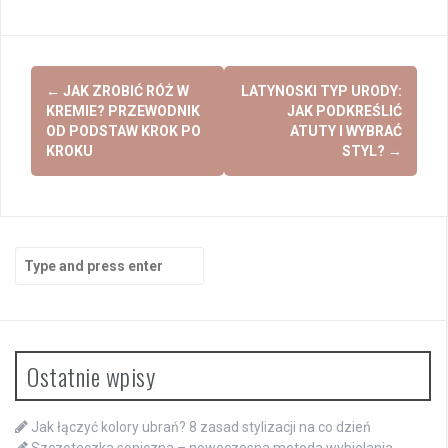
Post
←
JAK ZROBIĆ RÓŻ W
LATYNOSKI TYP URODY:
navigation
KREMIE? PRZEWODNIK
JAK PODKREŚLIĆ
OD PODSTAW KROK PO
ATUTY I WYBRAĆ
KROKU
STYL?
→
Search
for:
Ostatnie wpisy
Jak łączyć kolory ubrań? 8 zasad stylizacji na co dzień
Szczoteczka soniczna – nowoczesna metoda wybielania