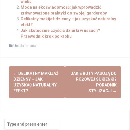
wieku
Moda na ekoświadomość: jak wprowadzić
zrównoważone praktyki do swojej garderoby
Delikatny makijaż dzienny – jak uzyskać naturalny
efekt?
Jak skutecznie czyścić dziurki w uszach?
Przewodnik krok po kroku
Uroda i moda
Post
←
DELIKATNY MAKIJAŻ
JAKIE BUTY PASUJĄ DO
navigation
DZIENNY – JAK
RÓŻOWEJ SUKIENKI?
UZYSKAĆ NATURALNY
PORADNIK
EFEKT?
STYLIZACJI
→
Search
for: