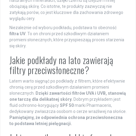
naturalnych minerałach, dzięki czemu są lżejsze i mniej
obciążają skórę. Co istotne, te produkty zazwyczaj nie
zatykają porów, co jest kluczowe dla zachowania zdrowego
wyglądu cery.
Niezależnie od wyboru podkładu, podstawa to obecność
filtra UV
. To on chroni przed szkodliwym działaniem
promieni słonecznych, które przyspieszają proces starzenia
się skóry.
Jakie podkłady na lato zawierają
filtry przeciwsłoneczne?
Latem warto sięgnąć po podkłady z filtrem, które efektywnie
chronią cerę przed szkodliwym działaniem promieni
słonecznych.
Dzięki zawartości filtrów UVA i UVB, stanowią
one tarczę dla delikatnej skóry.
Dobrym przykładem jest
fluid ochronno-korygujący
SPF 50
marki Pharmaceris,
dedykowany zwłaszcza osobom o cerze wrażliwej na słońce.
Pamiętajmy, że odpowiednia ochrona przeciwsłoneczna
to podstawa letniej pielęgnacji.