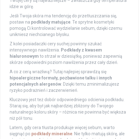
Twojej cery są najważniejsze – zwłaszcza gdy temperatura
idzie w górę.
Jeśli Twoja skóra ma tendencję do przetłuszczania się,
postaw na
podkłady matujące
. Te sprytne kosmetyki
pomogą Ci kontrolować wydzielanie sebum, dzięki czemu
unikniesz niechcianego błysku.
Z kolei posiadaczki cery suchej powinny szukać
intensywnego nawilżenia.
Podkłady z kwasem
hialuronowym
to strzał w dziesiątkę, ponieważ zapewnią
skórze odpowiedni poziom nawilżenia przez cały dzień.
A co z cerą wrażliwą? Tutaj najlepiej sprawdzą się
hipoalergiczne formuły, pozbawione talku i innych
potencjalnych alergenów
. Dzięki temu zminimalizujesz
ryzyko podrażnień i zaczerwienień.
Kluczowy jest też dobór odpowiedniego odcienia podkładu.
Staraj się, aby był jak najbardziej zbliżony do Twojego
naturalnego koloru skóry – różnica nie powinna być większa
niż pół tonu.
Latem, gdy cera tłusta produkuje więcej sebum, warto
sięgnąć po
podkłady mineralne
. Nie tylko matują skórę, ale