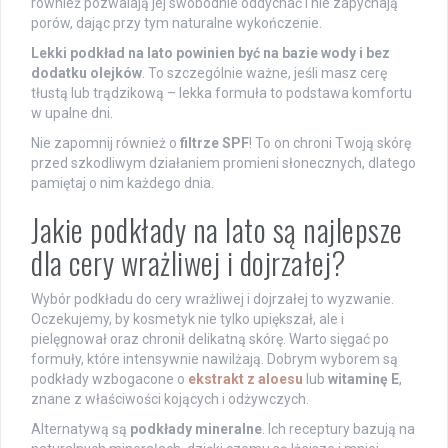
również pozwalają jej swobodnie oddychać i nie zapychają
porów, dając przy tym naturalne wykończenie.
Lekki podkład na lato powinien być na bazie wody i bez
dodatku olejków
. To szczególnie ważne, jeśli masz cerę
tłustą lub trądzikową – lekka formuła to podstawa komfortu
w upalne dni.
Nie zapomnij również o
filtrze SPF
! To on chroni Twoją skórę
przed szkodliwym działaniem promieni słonecznych, dlatego
pamiętaj o nim każdego dnia.
Jakie podkłady na lato są najlepsze
dla cery wrażliwej i dojrzałej?
Wybór podkładu do cery wrażliwej i dojrzałej to wyzwanie.
Oczekujemy, by kosmetyk nie tylko upiększał, ale i
pielęgnował oraz chronił delikatną skórę. Warto sięgać po
formuły, które intensywnie nawilżają. Dobrym wyborem są
podkłady wzbogacone o
ekstrakt z aloesu
lub
witaminę E
,
znane z właściwości kojących i odżywczych.
Alternatywą są
podkłady mineralne
. Ich receptury bazują na