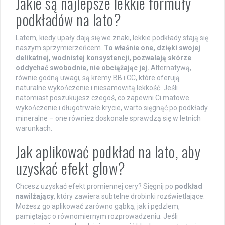
Jakie są najlepsze lekkie formuły
podkładów na lato?
Latem, kiedy upały dają się we znaki, lekkie podkłady stają się
naszym sprzymierzeńcem.
To właśnie one, dzięki swojej
delikatnej, wodnistej konsystencji, pozwalają skórze
oddychać swobodnie, nie obciążając jej.
Alternatywą,
równie godną uwagi, są kremy BB i CC, które oferują
naturalne wykończenie i niesamowitą lekkość. Jeśli
natomiast poszukujesz czegoś, co zapewni Ci matowe
wykończenie i długotrwałe krycie, warto sięgnąć po podkłady
mineralne – one również doskonale sprawdzą się w letnich
warunkach.
Jak aplikować podkład na lato, aby
uzyskać efekt glow?
Chcesz uzyskać efekt promiennej cery? Sięgnij po
podkład
nawilżający
, który zawiera subtelne drobinki rozświetlające.
Możesz go aplikować zarówno gąbką, jak i pędzlem,
pamiętając o równomiernym rozprowadzeniu. Jeśli