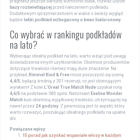
pragniesz jeszcze bardziej wzmocnić blask, rozważ użycie
bazy rozświetlającej
przed nałożeniem podkładu.
Dodatkowym sprzymierzeńcem w walce o świeży wygląd
będzie
lekki podkład wzbogacony o kwas hialuronowy
.
Co wybrać w rankingu podkładów
na lato?
Wybierając idealny podkład na lato, warto wziąć pod uwagę
doświadczenia innych użytkowników. Obietnice producentów
dotyczące trwałości również mają duże znaczenie. Na
przykład,
Rimmel Kind & Free
może poszczycić się oceną
4,4/5
, będącą średnią z 301 recenzji, co jest obiecującym
wynikiem! Z kolei
L’Oreal True Match Nude
uzyskał notę
4,6/5
na podstawie 380 opinii. Natomiast
Eveline Wonder
Match
kusi obietnicą wyjątkowej trwałości, utrzymującej się
nawet przez
24 godziny
. Z pewnością jest to aspekt, który
warto rozważyć, poszukując idealnego podkładu na upalne
dni.
Powiązane wpisy:
15 porad jak uzyskać wspaniałe włosy w każdym