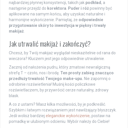
najbardziej płynnej konsystencji, takich jak
podkład
, a
następnie przejdź do
korektora
.
Puder i róż
powinny być
aplikowane na samym końcu, aby uzyskać naturalne i
harmonijne wykończenie. Pamiętaj, że
odpowiednie
przygotowanie skóry to inwestycja w piękny i trwały
makijaż
.
Jak utrwalić makijaż i zakończyć?
Chcesz, by Twój makijaż wyglądał nieskazitelnie od rana do
wieczora? Kluczem jest jego odpowiednie utrwalenie.
Zacznij od nałożenia pudru, który zmatowi newralgiczną
strefę T – czoło, nos i brodę.
Ten prosty zabieg znacząco
przedłuży trwałość Twojego make-upu.
Nie zapomnij o
odrobinie rozświetlenia! Muśnij kości policzkowe
rozświetlaczem, by przywrócić cerze naturalny, zdrowy
blask.
A co z ustami? Masz kilka możliwości, by je podkreślić.
Szybkim i łatwym rozwiązaniem jest nawilżający błyszczyk.
Jeśli wolisz bardziej
eleganckie wykończenie
, postaw na
pomadkę w ulubionym odcieniu. Wybór należy do Ciebie!