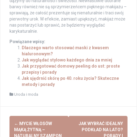
dążymy do naturalności i świeżości. Niewłaściwie dobrane
barwy również nie są sprzymierzeńcem pięknego makijażu –
sprawiają, że całość prezentuje się nienaturalnie i traci swój
pierwotny urok. W efekcie, zamiast upiększyć, makijaż może
nas postarzyć lub sprawić, że będziemy wyglądać
karykaturalnie.
Powiązane wpisy:
Dlaczego warto stosować maski z kwasem
hialuronowym?
Jak wyglądać stylowo każdego dnia za mniej
Jak przygotować domowy peeling do ust: proste
przepisy i porady
Jak ujędrnić skórę po 40. roku życia? Skuteczne
metody i porady
Uroda i moda
Post
←
MYCIE WŁOSÓW
JAK WYBRAĆ IDEALNY
navigation
MĄKĄ ŻYTNĄ –
PODKŁAD NA LATO?
NATURALNY SZAMPON
PORADY I