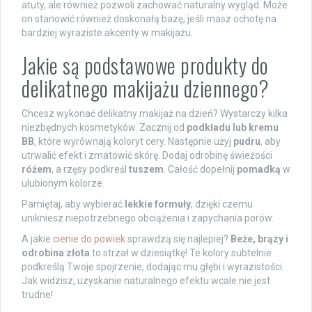
atuty, ale również pozwoli zachować naturalny wygląd. Może
on stanowić również doskonałą bazę, jeśli masz ochotę na
bardziej wyraziste akcenty w makijażu.
Jakie są podstawowe produkty do
delikatnego makijażu dziennego?
Chcesz wykonać delikatny makijaż na dzień? Wystarczy kilka
niezbędnych kosmetyków. Zacznij od
podkładu lub kremu
BB
, które wyrównają koloryt cery. Następnie użyj
pudru
, aby
utrwalić efekt i zmatowić skórę. Dodaj odrobinę świeżości
różem
, a rzęsy podkreśl
tuszem
. Całość dopełnij
pomadką
w
ulubionym kolorze.
Pamiętaj, aby wybierać
lekkie formuły
, dzięki czemu
unikniesz niepotrzebnego obciążenia i zapychania porów.
A jakie
cienie do powiek
sprawdzą się najlepiej?
Beże, brązy i
odrobina złota
to strzał w dziesiątkę! Te kolory subtelnie
podkreślą Twoje spojrzenie, dodając mu głębi i wyrazistości.
Jak widzisz, uzyskanie naturalnego efektu wcale nie jest
trudne!