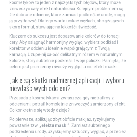
kosmetyków to jeden z najczęstszych błędów, który może
zniweczyć cały efekt naturalności. Kolejnym problemem są
źle dobrane odcienie, które zamiast podkreślać urodę, mogą
ją przytłoczyć. Dlatego warto unikać ciężkich, obciążających
skórę formuł, stawiając na lekkość i świeżość.
Kluczem do sukcesu jest dopasowanie kolorów do tonacji
cery. Aby osiągnąć harmonijny wygląd, wybierz podkład i
korektor w odcieniu idealnie współgrającym z Twoją
karnacją. Uzupełnij całość delikatnym różem w naturalnym
kolorze, który subtelnie podkreśli Twoje policzki. Pamiętaj, że
celem jest promienny i świeży wygląd, a nie efekt maski.
Jakie są skutki nadmiernej aplikacji i wyboru
niewłaściwych odcieni?
Przesada z kosmetykami, zwłaszcza gdy nietrafimy z
odcieniami, potrafi kompletnie zniweczyć zamierzony efekt.
Co konkretnie się wtedy dzieje?
Po pierwsze, aplikując zbyt obficie makijaż, ryzykujemy
powstanie tzw.
„efektu maski”
. Zamiast subtelnego
podkreślenia urody, uzyskujemy sztuczny wygląd, a przecież