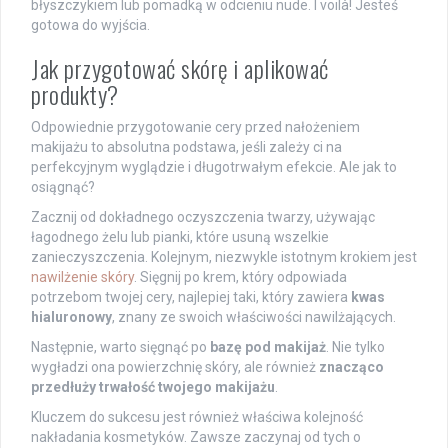
błyszczykiem lub pomadką w odcieniu nude. I voilà! Jesteś
gotowa do wyjścia.
Jak przygotować skórę i aplikować
produkty?
Odpowiednie przygotowanie cery przed nałożeniem
makijażu to absolutna podstawa, jeśli zależy ci na
perfekcyjnym wyglądzie i długotrwałym efekcie. Ale jak to
osiągnąć?
Zacznij od dokładnego oczyszczenia twarzy, używając
łagodnego żelu lub pianki, które usuną wszelkie
zanieczyszczenia. Kolejnym, niezwykle istotnym krokiem jest
nawilżenie skóry
. Sięgnij po krem, który odpowiada
potrzebom twojej cery, najlepiej taki, który zawiera
kwas
hialuronowy
, znany ze swoich właściwości nawilżających.
Następnie, warto sięgnąć po
bazę pod makijaż
. Nie tylko
wygładzi ona powierzchnię skóry, ale również
znacząco
przedłuży trwałość twojego makijażu
.
Kluczem do sukcesu jest również właściwa kolejność
nakładania kosmetyków. Zawsze zaczynaj od tych o