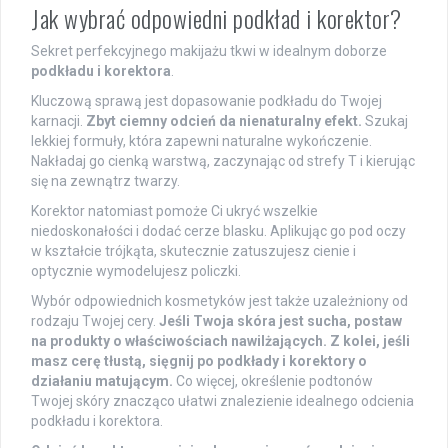
Jak wybrać odpowiedni podkład i korektor?
Sekret perfekcyjnego makijażu tkwi w idealnym doborze
podkładu i korektora
.
Kluczową sprawą jest dopasowanie podkładu do Twojej
karnacji.
Zbyt ciemny odcień da nienaturalny efekt.
Szukaj
lekkiej formuły, która zapewni naturalne wykończenie.
Nakładaj go cienką warstwą, zaczynając od strefy T i kierując
się na zewnątrz twarzy.
Korektor natomiast pomoże Ci ukryć wszelkie
niedoskonałości i dodać cerze blasku. Aplikując go pod oczy
w kształcie trójkąta, skutecznie zatuszujesz cienie i
optycznie wymodelujesz policzki.
Wybór odpowiednich kosmetyków jest także uzależniony od
rodzaju Twojej cery.
Jeśli Twoja skóra jest sucha, postaw
na produkty o właściwościach nawilżających. Z kolei, jeśli
masz cerę tłustą, sięgnij po podkłady i korektory o
działaniu matującym.
Co więcej, określenie podtonów
Twojej skóry znacząco ułatwi znalezienie idealnego odcienia
podkładu i korektora.