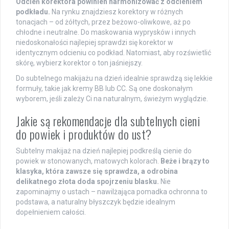
Odcień korektora powinien harmonizować z odcieniem
podkładu.
Na rynku znajdziesz korektory w różnych
tonacjach – od żółtych, przez beżowo-oliwkowe, aż po
chłodne i neutralne. Do maskowania wyprysków i innych
niedoskonałości najlepiej sprawdzi się korektor w
identycznym odcieniu co podkład. Natomiast, aby rozświetlić
skórę, wybierz korektor o ton jaśniejszy.
Do subtelnego makijażu na dzień idealnie sprawdzą się lekkie
formuły, takie jak kremy BB lub CC. Są one doskonałym
wyborem, jeśli zależy Ci na naturalnym, świeżym wyglądzie.
Jakie są rekomendacje dla subtelnych cieni
do powiek i produktów do ust?
Subtelny makijaż na dzień najlepiej podkreślą cienie do
powiek w stonowanych, matowych kolorach.
Beże i brązy to
klasyka, która zawsze się sprawdza, a odrobina
delikatnego złota doda spojrzeniu blasku.
Nie
zapominajmy o ustach – nawilżająca pomadka ochronna to
podstawa, a naturalny błyszczyk będzie idealnym
dopełnieniem całości.