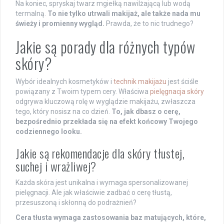
Na koniec, spryskaj twarz mgiełką nawilżającą lub wodą
termalną.
To nie tylko utrwali makijaż, ale także nada mu
świeży i promienny wygląd.
Prawda, że to nic trudnego?
Jakie są porady dla różnych typów
skóry?
Wybór idealnych kosmetyków i
technik makijażu
jest ściśle
powiązany z Twoim typem cery. Właściwa
pielęgnacja skóry
odgrywa kluczową rolę w wyglądzie makijażu, zwłaszcza
tego, który nosisz na co dzień.
To, jak dbasz o cerę,
bezpośrednio przekłada się na efekt końcowy Twojego
codziennego looku.
Jakie są rekomendacje dla skóry tłustej,
suchej i wrażliwej?
Każda skóra jest unikalna i wymaga spersonalizowanej
pielęgnacji. Ale jak właściwie zadbać o cerę tłustą,
przesuszoną i skłonną do podrażnień?
Cera tłusta wymaga zastosowania baz matujących, które,