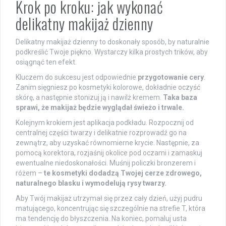
Krok po kroku: jak wykonać
delikatny makijaż dzienny
Delikatny makijaż dzienny to doskonały sposób, by naturalnie
podkreślić Twoje piękno. Wystarczy kilka prostych trików, aby
osiągnąć ten efekt.
Kluczem do sukcesu jest odpowiednie
przygotowanie cery
.
Zanim sięgniesz po kosmetyki kolorowe, dokładnie oczyść
skórę, a następnie stonizuj ją i nawilż kremem.
Taka baza
sprawi, że makijaż będzie wyglądał świeżo i trwale.
Kolejnym krokiem jest aplikacja podkładu. Rozpocznij od
centralnej części twarzy i delikatnie rozprowadź go na
zewnątrz, aby uzyskać równomierne krycie. Następnie, za
pomocą korektora, rozjaśnij okolice pod oczami i zamaskuj
ewentualne niedoskonałości. Muśnij policzki bronzerem i
różem –
te kosmetyki dodadzą Twojej cerze zdrowego,
naturalnego blasku i wymodelują rysy twarzy.
Aby Twój makijaż utrzymał się przez cały dzień, użyj pudru
matującego, koncentrując się szczególnie na strefie T, która
ma tendencję do błyszczenia. Na koniec, pomaluj usta