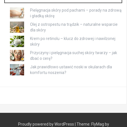
Pielęgnacja skóry pod pachami – porady na zdrową
i gładką skórę
Olej z ostropestu na trądzik – naturalne wsparcie
dla skóry
Krem po retinolu – klucz do zdrowej i nawilżonej
skóry
Przyczyny i pielęgnacja suchej skóry twarzy – jak
dbać o cerę?
Jak prawidłowo ustawić noski w okularach dla
komfortu noszenia?
Proudly powered by WordPress
|
Theme:
FlyMag
by