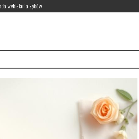
da wybielania zębów
i funkcjonalność do sypialni
idealny styl?
ego warto zrezygnować z szamponu?
kty relaksacyjne
i na co dzień