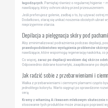
łagodzących.
Pamiętaj również o regularnej higienie –
nawilżający, który ochroni skórę przed przesuszeniem.
Jeśli preferujesz golenie, zadbaj o to, by używać ostrej 
Dodatkowo, staraj się unikać noszenia obcisłych ubra
nieprzyjemne otarcia.
Depilacja a pielęgnacja skóry pod pachami
Aby zminimalizować podrażnienia podczas depilacji, po
prawdopodobieństwo wystąpienia problemów skórny
nawilżające, które wspomogą regenerację naskórka, co je
Co więcej,
zaraz po depilacji woskiem daj skórze odet
Odpowiednio dobrane kosmetyki, zaaplikowane po depilac
Jak radzić sobie z przebarwieniami i cie
Walka z przebarwieniami i ciemnymi plamami często by
jednolitego kolorytu. Warto sięgnąć po sprawdzone rozwi
cerą.
Kremy z witaminą A i kwasem mlekowym skutecznie r
stosowanie tych produktów może znacząco poprawić wyg