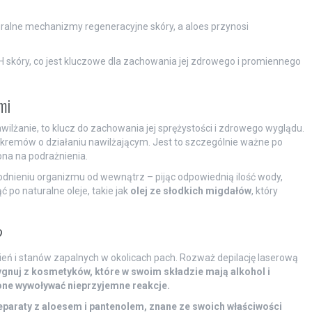
uralne mechanizmy regeneracyjne skóry, a aloes przynosi
H skóry, co jest kluczowe dla zachowania jej zdrowego i promiennego
mi
wilżanie, to klucz do zachowania jej sprężystości i zdrowego wyglądu.
 kremów o działaniu nawilżającym. Jest to szczególnie ważne po
żona na podrażnienia.
odnieniu organizmu od wewnątrz – pijąc odpowiednią ilość wody,
po naturalne oleje, takie jak
olej ze słodkich migdałów
, który
?
nień i stanów zapalnych w okolicach pach. Rozważ depilację laserową
gnuj z kosmetyków, które w swoim składzie mają alkohol i
ne wywoływać nieprzyjemne reakcje.
eparaty z aloesem i pantenolem, znane ze swoich właściwości