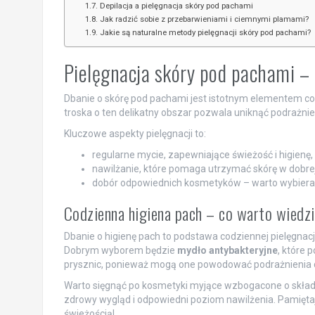
Depilacja a pielęgnacja skóry pod pachami
Jak radzić sobie z przebarwieniami i ciemnymi plamami?
Jakie są naturalne metody pielęgnacji skóry pod pachami?
Pielęgnacja skóry pod pachami –
Dbanie o skórę pod pachami jest istotnym elementem co
troska o ten delikatny obszar pozwala uniknąć podrażnie
Kluczowe aspekty pielęgnacji to:
regularne mycie, zapewniające świeżość i higienę,
nawilżanie, które pomaga utrzymać skórę w dobrej
dobór odpowiednich kosmetyków – warto wybierać t
Codzienna higiena pach – co warto wiedz
Dbanie o higienę pach to podstawa codziennej pielęgnacj
Dobrym wyborem będzie
mydło antybakteryjne
, które 
prysznic, ponieważ mogą one powodować podrażnienia d
Warto sięgnąć po kosmetyki myjące wzbogacone o składnik
zdrowy wygląd i odpowiedni poziom nawilżenia. Pamięta
świeżością!