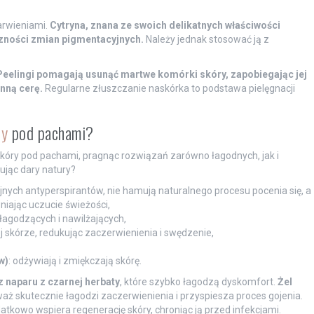
arwieniami.
Cytryna, znana ze swoich delikatnych właściwości
zności zmian pigmentacyjnych.
Należy jednak stosować ją z
Peelingi pomagają usunąć martwe komórki skóry, zapobiegając jej
nną cerę.
Regularne złuszczanie naskórka to podstawa pielęgnacji
ry
pod pachami?
skóry pod pachami, pragnąc rozwiązań zarówno łagodnych, jak i
ując dary natury?
yjnych antyperspirantów, nie hamują naturalnego procesu pocenia się, a
niając uczucie świeżości,
 łagodzących i nawilżających,
 skórze, redukując zaczerwienienia i swędzenie,
w)
: odżywiają i zmiękczają skórę.
z naparu z czarnej herbaty
, które szybko łagodzą dyskomfort.
Żel
waż skutecznie łagodzi zaczerwienienia i przyspiesza proces gojenia.
tkowo wspiera regenerację skóry, chroniąc ją przed infekcjami.