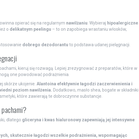
powinna opierać się na regularnym
nawilżaniu
. Wybieraj
hipoalergiczne
ież o
delikatnym peelingu
– to on zapobiega wrastaniu włosków,
 stosowanie
dobrego dezodorantu
to podstawa udanej pielęgnacji.
gnacji
 pachami, kieruj się rozwagą. Lepiej zrezygnować z preparatów, które w
ż mogą one powodować podrażnienia.
ej skórze ukojenie.
Alantoina efektywnie łagodzi zaczerwienienia i
wiedni poziom nawilżenia.
Dodatkowo, masło shea, bogate w składniki
smetyki, które zawierają te dobroczynne substancje.
d pachami?
ki, dlatego
gliceryna i kwas hialuronowy zapewniają jej intensywne
cych, skutecznie łagodzi wszelkie podrażnienia, wspomagając