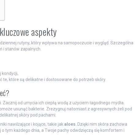
 kluczowe aspekty
dziennej rutyny, który wpływa na samopoczucie i wygląd. Szczególna
ń i stanów zapalnych.
 kondycji,
e, które są delikatne i dostosowane do potrzeb skóry.
ieć?
i. Zacznij od umycia ich ciepłą wodą z użyciem łagodnego mydła.
pomoże usunąć bakterie. Zrezygnuj natomiast z agresywnych żeli pod
elikatnej skóry pod pachami.
i nawilżające i kojące, takie jak
aloes
. Dzięki nim skóra zachowa
j o tym każdego dnia, a Twoje pachy odwdzięczą się komfortem i