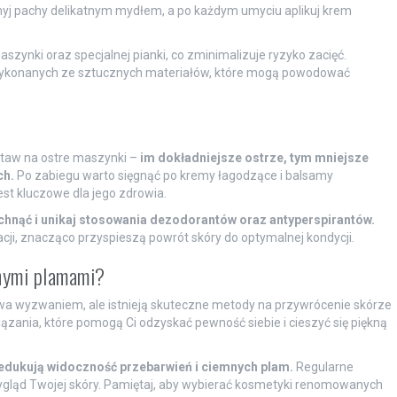
 myj pachy delikatnym mydłem, a po każdym umyciu aplikuj krem
maszynki oraz specjalnej pianki, co zminimalizuje ryzyko zacięć.
ń wykonanych ze sztucznych materiałów, które mogą powodować
staw na ostre maszynki –
im dokładniejsze ostrze, tym mniejsze
ch.
Po zabiegu warto sięgnąć po kremy łagodzące i balsamy
st kluczowe dla jego zdrowia.
chnąć i unikaj stosowania dezodorantów oraz antyperspirantów.
ji, znacząco przyspieszą powrót skóry do optymalnej kondycji.
mnymi plamami?
wa wyzwaniem, ale istnieją skuteczne metody na przywrócenie skórze
ązania, które pomogą Ci odzyskać pewność siebie i cieszyć się piękną
edukują widoczność przebarwień i ciemnych plam.
Regularne
ląd Twojej skóry. Pamiętaj, aby wybierać kosmetyki renomowanych