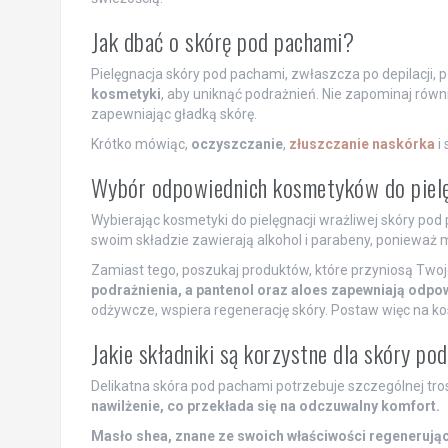
Jak dbać o skórę pod pachami?
Pielęgnacja skóry pod pachami, zwłaszcza po depilacji, 
kosmetyki
, aby uniknąć podrażnień. Nie zapominaj równ
zapewniając gładką skórę.
Krótko mówiąc,
oczyszczanie
,
złuszczanie naskórka
i
Wybór odpowiednich kosmetyków do pielę
Wybierając kosmetyki do pielęgnacji wrażliwej skóry pod
swoim składzie zawierają alkohol i parabeny, poniewa
Zamiast tego, poszukaj produktów, które przyniosą Twoj
podrażnienia, a pantenol oraz aloes zapewniają odpo
odżywcze, wspiera regenerację skóry. Postaw więc na ko
Jakie składniki są korzystne dla skóry po
Delikatna skóra pod pachami potrzebuje szczególnej tros
nawilżenie, co przekłada się na odczuwalny komfort.
Masło shea, znane ze swoich właściwości regenerują