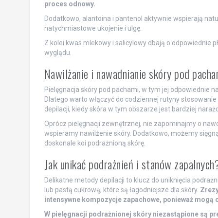
proces odnowy.
Dodatkowo, alantoina i pantenol aktywnie wspierają nat
natychmiastowe ukojenie i ulgę.
Z kolei kwas mlekowy i salicylowy dbają o odpowiednie p
wyglądu.
Nawilżanie i nawadnianie skóry pod pacha
Pielęgnacja skóry pod pachami, w tym jej odpowiednie na
Dlatego warto włączyć do codziennej rutyny stosowanie
depilacji, kiedy skóra w tym obszarze jest bardziej nara
Oprócz pielęgnacji zewnętrznej, nie zapominajmy o naw
wspieramy nawilżenie skóry. Dodatkowo, możemy sięgnąć 
doskonale koi podrażnioną skórę.
Jak unikać podrażnień i stanów zapalnych
Delikatne metody depilacji to klucz do uniknięcia podraż
lub pastą cukrową, które są łagodniejsze dla skóry.
Zrezy
intensywne kompozycje zapachowe, ponieważ mogą o
W pielęgnacji podrażnionej skóry niezastąpione są pr