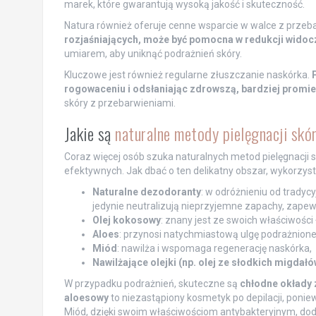
marek, które gwarantują wysoką jakość i skuteczność.
Natura również oferuje cenne wsparcie w walce z przeb
rozjaśniających, może być pomocna w redukcji widoc
umiarem, aby uniknąć podrażnień skóry.
Kluczowe jest również regularne złuszczanie naskórka.
rogowaceniu i odsłaniając zdrowszą, bardziej promie
skóry z przebarwieniami.
Jakie są
naturalne metody pielęgnacji skó
Coraz więcej osób szuka naturalnych metod pielęgnacji 
efektywnych. Jak dbać o ten delikatny obszar, wykorzyst
Naturalne dezodoranty
: w odróżnieniu od tradyc
jedynie neutralizują nieprzyjemne zapachy, zapew
Olej kokosowy
: znany jest ze swoich właściwości
Aloes
: przynosi natychmiastową ulgę podrażnionej
Miód
: nawilża i wspomaga regenerację naskórka,
Nawilżające olejki (np. olej ze słodkich migdałó
W przypadku podrażnień, skuteczne są
chłodne okłady 
aloesowy
to niezastąpiony kosmetyk po depilacji, ponie
Miód, dzięki swoim właściwościom antybakteryjnym, doda