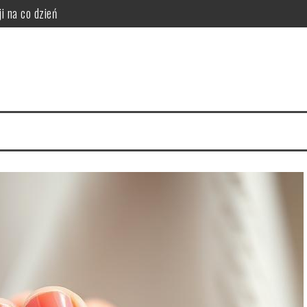
i na co dzień
da wybielania zębów
i funkcjonalność do sypialni
idealny styl?
ego warto zrezygnować z szamponu?
i, korzyści i ryzyka