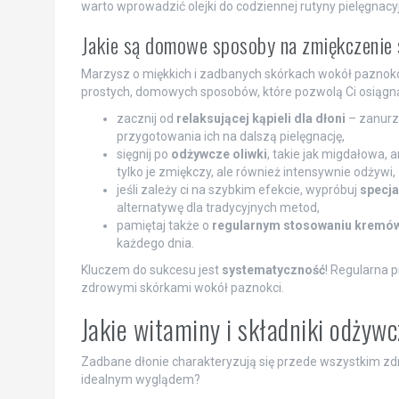
warto wprowadzić olejki do codziennej rutyny pielęgnacyj
Jakie są domowe sposoby na zmiękczenie
Marzysz o miękkich i zadbanych skórkach wokół paznokci, 
prostych, domowych sposobów, które pozwolą Ci osiągną
zacznij od
relaksującej kąpieli dla dłoni
– zanurze
przygotowania ich na dalszą pielęgnację,
sięgnij po
odżywcze oliwki
, takie jak migdałowa, 
tylko je zmiękczy, ale również intensywnie odżywi,
jeśli zależy ci na szybkim efekcie, wypróbuj
specja
alternatywę dla tradycyjnych metod,
pamiętaj także o
regularnym stosowaniu kremów 
każdego dnia.
Kluczem do sukcesu jest
systematyczność
! Regularna p
zdrowymi skórkami wokół paznokci.
Jakie witaminy i składniki odżyw
Zadbane dłonie charakteryzują się przede wszystkim zdro
idealnym wyglądem?