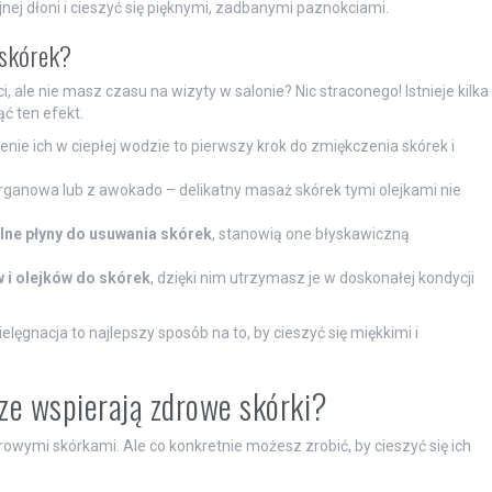
nej dłoni i cieszyć się pięknymi, zadbanymi paznokciami.
 skórek?
ale nie masz czasu na wizyty w salonie? Nic straconego! Istnieje kilka
ć ten efekt.
nie ich w ciepłej wodzie to pierwszy krok do zmiękczenia skórek i
arganowa lub z awokado – delikatny masaż skórek tymi olejkami nie
lne płyny do usuwania skórek
, stanowią one błyskawiczną
i olejków do skórek
, dzięki nim utrzymasz je w doskonałej kondycji
ielęgnacja to najlepszy sposób na to, by cieszyć się miękkimi i
cze wspierają zdrowe skórki?
wymi skórkami. Ale co konkretnie możesz zrobić, by cieszyć się ich