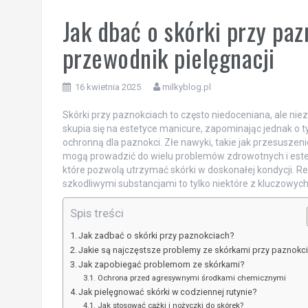
Jak dbać o skórki przy pa
przewodnik pielęgnacji
16 kwietnia 2025
milkyblog.pl
Skórki przy paznokciach to często niedoceniana, ale niez
skupia się na estetyce manicure, zapominając jednak o ty
ochronną dla paznokci. Złe nawyki, takie jak przesusze
mogą prowadzić do wielu problemów zdrowotnych i este
które pozwolą utrzymać skórki w doskonałej kondycji. R
szkodliwymi substancjami to tylko niektóre z kluczowy
Spis treści
Jak zadbać o skórki przy paznokciach?
Jakie są najczęstsze problemy ze skórkami przy paznokc
Jak zapobiegać problemom ze skórkami?
Ochrona przed agresywnymi środkami chemicznymi
Jak pielęgnować skórki w codziennej rutynie?
Jak stosować cążki i nożyczki do skórek?