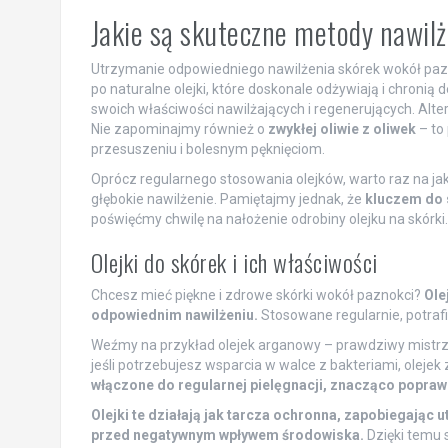
Jakie są skuteczne metody nawil
Utrzymanie odpowiedniego nawilżenia skórek wokół pazn
po naturalne olejki, które doskonale odżywiają i chronią
swoich właściwości nawilżających i regenerujących. Al
Nie zapominajmy również o
zwykłej oliwie z oliwek
– to 
przesuszeniu i bolesnym pęknięciom.
Oprócz regularnego stosowania olejków, warto raz na jak
głębokie nawilżenie. Pamiętajmy jednak, że
kluczem do 
poświęćmy chwilę na nałożenie odrobiny olejku na skórki
Olejki do skórek i ich właściwości
Chcesz mieć piękne i zdrowe skórki wokół paznokci?
Ole
odpowiednim nawilżeniu.
Stosowane regularnie, potrafi
Weźmy na przykład olejek arganowy – prawdziwy mistrz n
jeśli potrzebujesz wsparcia w walce z bakteriami, olejek
włączone do regularnej pielęgnacji, znacząco popraw
Olejki te działają jak tarcza ochronna, zapobiegając u
przed negatywnym wpływem środowiska.
Dzięki temu s