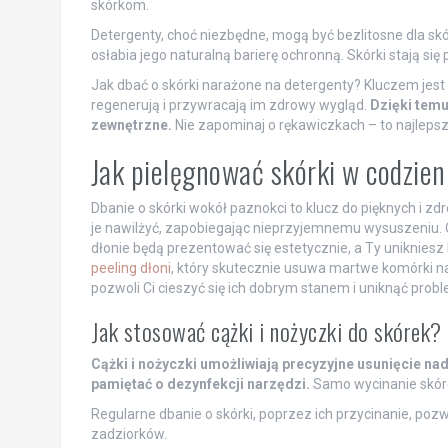
skórkom.
Detergenty, choć niezbędne, mogą być bezlitosne dla skó
osłabia jego naturalną barierę ochronną. Skórki stają si
Jak dbać o skórki narażone na detergenty? Kluczem jest
regenerują i przywracają im zdrowy wygląd.
Dzięki temu
zewnętrzne.
Nie zapominaj o rękawiczkach – to najleps
Jak pielęgnować skórki w codzien
Dbanie o skórki wokół paznokci to klucz do pięknych i zd
je nawilżyć, zapobiegając nieprzyjemnemu wysuszeniu. 
dłonie będą prezentować się estetycznie, a Ty unikniesz
peeling dłoni
, który skutecznie usuwa martwe komórki na
pozwoli Ci cieszyć się ich dobrym stanem i uniknąć prob
Jak stosować cążki i nożyczki do skórek?
Cążki i nożyczki umożliwiają precyzyjne usunięcie na
pamiętać o dezynfekcji narzędzi.
Samo wycinanie skóre
Regularne dbanie o skórki, poprzez ich przycinanie, pozw
zadziorków.