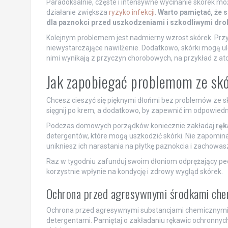
Paradoksalnie, częste i intensywne wycinanie skórek mo
działanie zwiększa
ryzyko infekcji
.
Warto pamiętać, że s
dla paznokci przed uszkodzeniami i szkodliwymi dro
Kolejnym problemem jest nadmierny wzrost skórek. Przy
niewystarczające nawilżenie. Dodatkowo, skórki mogą 
nimi wynikają z przyczyn chorobowych, na przykład z at
Jak zapobiegać problemom ze sk
Chcesz cieszyć się pięknymi dłońmi bez problemów ze s
sięgnij po krem, a dodatkowo, by zapewnić im odpowiedni
Podczas domowych porządków koniecznie zakładaj
ręk
detergentów, które mogą uszkodzić skórki. Nie zapomina
unikniesz ich narastania na płytkę paznokcia i zachowas
Raz w tygodniu zafunduj swoim dłoniom odprężający pe
korzystnie wpłynie na kondycję i zdrowy wygląd skórek.
Ochrona przed agresywnymi środkami che
Ochrona przed agresywnymi substancjami chemicznymi je
detergentami. Pamiętaj o zakładaniu rękawic ochronnych 