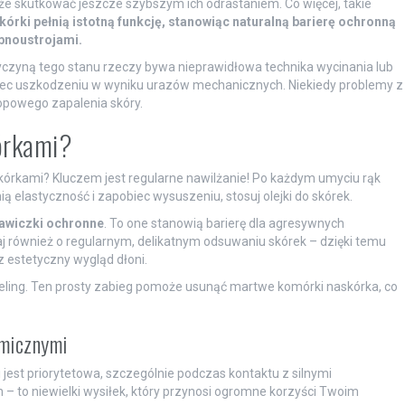
że skutkować jeszcze szybszym ich odrastaniem. Co więcej, takie
kórki pełnią istotną funkcję, stanowiąc naturalną barierę ochronną
bnoustrojami.
czyną tego stanu rzeczy bywa nieprawidłowa technika wycinania lub
ulec uszkodzeniu w wyniku urazów mechanicznych. Niekiedy problemy z
opowego zapalenia skóry.
órkami?
kórkami? Kluczem jest regularne nawilżanie! Po każdym umyciu rąk
ą elastyczność i zapobiec wysuszeniu, stosuj olejki do skórek.
awiczki ochronne
. To one stanowią barierę dla agresywnych
j również o regularnym, delikatnym odsuwaniu skórek – dzięki temu
z estetyczny wygląd dłoni.
eling. Ten prosty zabieg pomoże usunąć martwe komórki naskórka, co
micznymi
st priorytetowa, szczególnie podczas kontaktu z silnymi
– to niewielki wysiłek, który przynosi ogromne korzyści Twoim