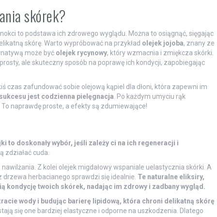
żania skórek?
okci to podstawa ich zdrowego wyglądu. Można to osiągnąć, sięgając
 delikatną skórę. Warto wypróbować na przykład
olejek jojoba
, znany ze
ternatywą może być
olejek rycynowy
, który wzmacnia i zmiękcza skórki.
prosty, ale skuteczny sposób na poprawę ich kondycji, zapobiegając
iś czas zafundować sobie olejową kąpiel dla dłoni, która zapewni im
sukcesu jest codzienna pielęgnacja
. Po każdym umyciu rąk
. To naprawdę proste, a efekty są zdumiewające!
jki to doskonały wybór, jeśli zależy ci na ich regeneracji i
ą zdziałać cuda.
awilżania. Z kolei olejek migdałowy wspaniale uelastycznia skórki. A
 z drzewa herbacianego sprawdzi się idealnie.
Te naturalne eliksiry,
ią kondycję twoich skórek, nadając im zdrowy i zadbany wygląd.
tracie wody i budując barierę lipidową, która chroni delikatną skórę
tają się one bardziej elastyczne i odporne na uszkodzenia. Dlatego