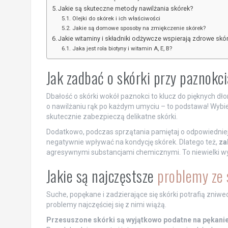
Jakie są skuteczne metody nawilżania skórek?
Olejki do skórek i ich właściwości
Jakie są domowe sposoby na zmiękczenie skórek?
Jakie witaminy i składniki odżywcze wspierają zdrowe skór
Jaka jest rola biotyny i witamin A, E, B?
Jak zadbać o skórki przy paznokc
Dbałość o skórki wokół paznokci to klucz do pięknych d
o nawilżaniu rąk po każdym umyciu – to podstawa! Wybi
skutecznie zabezpieczą delikatne skórki.
Dodatkowo, podczas sprzątania pamiętaj o odpowiedniej
negatywnie wpływać na kondycję skórek. Dlatego też,
za
agresywnymi substancjami chemicznymi. To niewielki wys
Jakie są najczęstsze
problemy ze
Suche, popękane i zadzierające się skórki potrafią zniwe
problemy najczęściej się z nimi wiążą.
Przesuszone skórki są wyjątkowo podatne na pękanie 