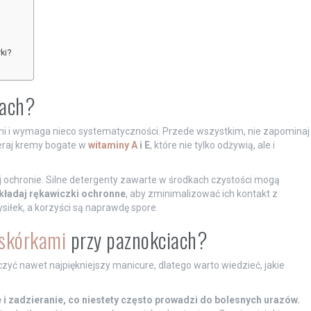
ki?
iach?
łoni i wymaga nieco systematyczności. Przede wszystkim, nie zapominaj
eraj kremy bogate w
witaminy A
i E
, które nie tylko odżywią, ale i
 ochronie. Silne detergenty zawarte w środkach czystości mogą
kładaj rękawiczki ochronne
, aby zminimalizować ich kontakt z
iłek, a korzyści są naprawdę spore.
 skórkami
przy paznokciach?
czyć nawet najpiękniejszy manicure, dlatego warto wiedzieć, jakie
i zadzieranie, co niestety często prowadzi do bolesnych urazów.