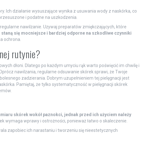
ry. Ich działanie wysuszające wynika z usuwania wody z naskórka, co
ę przesuszone i podatne na uszkodzenia.
 regularne nawilżanie. Używaj preparatów zmiękczających, które
 staną się mocniejsze i bardziej odporne na szkodliwe czynniki
za ochrona.
nej rutynie?
rowych dłoni. Dlatego po każdym umyciu rąk warto poświęcić im chwilę i
Oprócz nawilżania, regularne odsuwanie skórek sprawi, że Twoje
 bolesnego zadzierania. Dobrym uzupełnieniem tej pielęgnacji jest
skórka. Pamiętaj, że tylko systematyczność w pielęgnacji skórek
lemów.
dmiaru skórek wokół paznokci, jednak przed ich użyciem należy
k wymaga wprawy i ostrożności, ponieważ łatwo o skaleczenie.
ala zapobiec ich narastaniu i tworzeniu się nieestetycznych