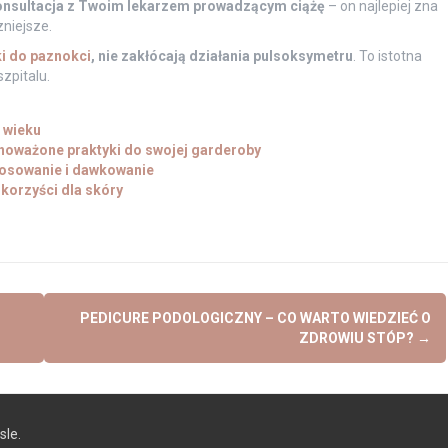
onsultacja z Twoim lekarzem prowadzącym ciążę
– on najlepiej zna
zniejsze.
i do paznokci
, nie zakłócają działania pulsoksymetru
. To istotna
zpitalu.
 wieku
oważone praktyki do swojej garderoby
tosowanie i dawkowanie
 korzyści dla skóry
PEDICURE PODOLOGICZNY – CO WARTO WIEDZIEĆ O
ZDROWIU STÓP?
→
le.