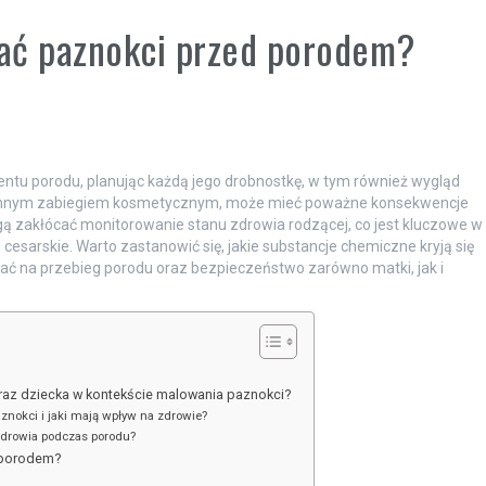
ać paznokci przed porodem?
ntu porodu, planując każdą jego drobnostkę, w tym również wygląd
ewinnym zabiegiem kosmetycznym, może mieć poważne konsekwencje
ą zakłócać monitorowanie stanu zdrowia rodzącej, co jest kluczowe w
e cesarskie. Warto zastanowić się, jakie substancje chemiczne kryją się
ać na przebieg porodu oraz bezpieczeństwo zarówno matki, jak i
oraz dziecka w kontekście malowania paznokci?
znokci i jaki mają wpływ na zdrowie?
drowia podczas porodu?
d porodem?