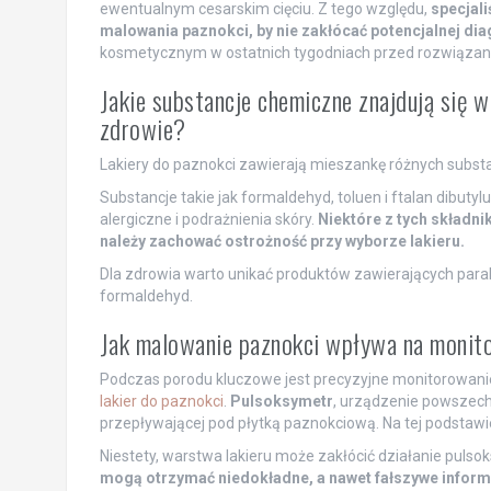
ewentualnym cesarskim cięciu. Z tego względu,
specjali
malowania paznokci, by nie zakłócać potencjalnej dia
kosmetycznym w ostatnich tygodniach przed rozwiązan
Jakie substancje chemiczne znajdują się w
zdrowie?
Lakiery do paznokci zawierają mieszankę różnych substan
Substancje takie jak formaldehyd, toluen i ftalan dibu
alergiczne i podrażnienia skóry.
Niektóre z tych składn
należy zachować ostrożność przy wyborze lakieru.
Dla zdrowia warto unikać produktów zawierających paraben
formaldehyd.
Jak malowanie paznokci wpływa na monit
Podczas porodu kluczowe jest precyzyjne monitorowanie
lakier do paznokci
.
Pulsoksymetr
, urządzenie powszech
przepływającej pod płytką paznokciową. Na tej podstawie 
Niestety, warstwa lakieru może zakłócić działanie pulsok
mogą otrzymać niedokładne, a nawet fałszywe informa