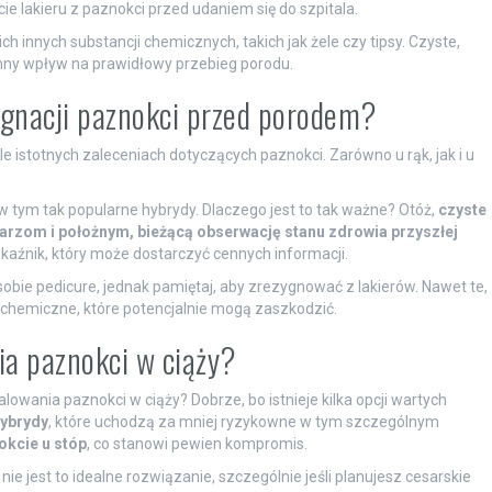
e lakieru z paznokci przed udaniem się do szpitala.
ich innych substancji chemicznych, takich jak żele czy tipsy. Czyste,
mny wpływ na prawidłowy przebieg porodu.
lęgnacji paznokci przed porodem?
le istotnych zaleceniach dotyczących paznokci. Zarówno u rąk, jak i u
 w tym tak popularne hybrydy. Dlaczego jest to tak ważne? Otóż,
czyste
rzom i położnym, bieżącą obserwację stanu zdrowia przyszłej
kaźnik, który może dostarczyć cennych informacji.
bie pedicure, jednak pamiętaj, aby zrezygnować z lakierów. Nawet te,
 chemiczne, które potencjalnie mogą zaszkodzić.
ia paznokci w ciąży?
owania paznokci w ciąży? Dobrze, bo istnieje kilka opcji wartych
hybrydy
, które uchodzą za mniej ryzykowne w tym szczególnym
okcie u stóp
, co stanowi pewien kompromis.
ie jest to idealne rozwiązanie, szczególnie jeśli planujesz cesarskie