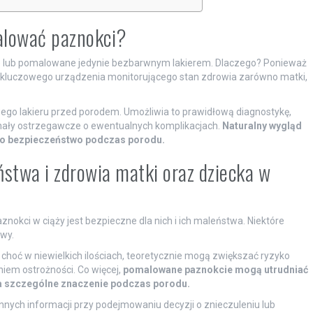
alować paznokci?
lne lub pomalowane jedynie bezbarwnym lakierem. Dlaczego? Ponieważ
, kluczowego urządzenia monitorującego stan zdrowia zarówno matki,
wego lakieru przed porodem. Umożliwia to prawidłową diagnostykę,
nały ostrzegawcze o ewentualnych komplikacjach.
Naturalny wygląd
i o bezpieczeństwo podczas porodu.
ństwa i zdrowia matki oraz dziecka w
okci w ciąży jest bezpieczne dla nich i ich maleństwa. Niektóre
wy.
choć w niewielkich ilościach, teoretycznie mogą zwiększać ryzyko
em ostrożności. Co więcej,
pomalowane paznokcie mogą utrudniać
a szczególne znaczenie podczas porodu.
nnych informacji przy podejmowaniu decyzji o znieczuleniu lub