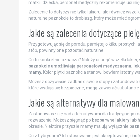
matki i dziecka, personel medyczny rekomenduje usunięci
Zalecenie to dotyczy nie tylko lakieru, ale również wszelk
naturalne paznokcie to drobiazg, który może mieć ogro
Jakie są zalecenia dotyczące pie
Przygotowując się do porodu, pamiętaj o kilku prostych, a
stóp, powinny one pozostać naturalne.
Co to konkretnie oznacza? Należy usunąć wszelki lakier,
paznokcie umożliwiają personelowi medycznemu, leka
mamy.
Kolor płytki paznokcia stanowi bowiem istotny ws
Możesz oczywiście zadbać o swoje stopy i zafundować so
które wydają się bezpieczne, mogą zawierać substancje
Jakie są alternatywy dla malowan
Zastanawiasz się nad alternatywami dla tradycyjnego mal
rozważenia. Możesz sięgnąć po
bezbarwne lakiery lub 
okresie. Niektóre przyszłe mamy malują wyłącznie
pazn
Co z hybrydami? Ich stosowanie jest akceptowalne, choć n