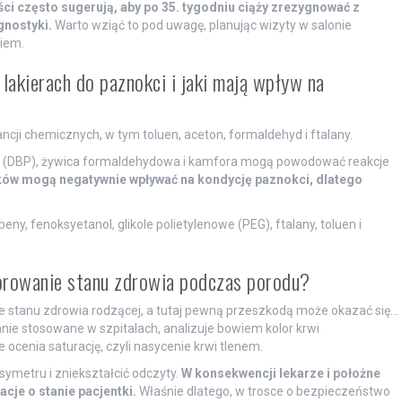
ści często sugerują, aby po 35. tygodniu ciąży zrezygnować z
gnostyki.
Warto wziąć to pod uwagę, planując wizyty w salonie
iem.
 lakierach do paznokci i jaki mają wpływ na
cji chemicznych, w tym toluen, aceton, formaldehyd i ftalany.
tylu (DBP), żywica formaldehydowa i kamfora mogą powodować reakcje
ików mogą negatywnie wpływać na kondycję paznokci, dlatego
y, fenoksyetanol, glikole polietylenowe (PEG), ftalany, toluen i
orowanie stanu zdrowia podczas porodu?
 stanu zdrowia rodzącej, a tutaj pewną przeszkodą może okazać się…
nie stosowane w szpitalach, analizuje bowiem kolor krwi
ocenia saturację, czyli nasycenie krwi tlenem.
symetru i zniekształcić odczyty.
W konsekwencji lekarze i położne
cje o stanie pacjentki.
Właśnie dlatego, w trosce o bezpieczeństwo