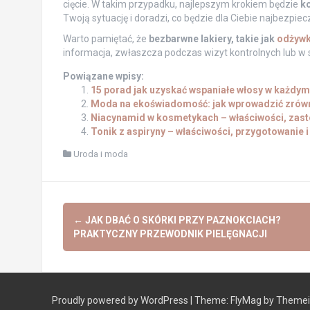
cięcie. W takim przypadku, najlepszym krokiem będzie
k
Twoją sytuację i doradzi, co będzie dla Ciebie najbezpiec
Warto pamiętać, że
bezbarwne lakiery, takie jak
odżywk
informacja, zwłaszcza podczas wizyt kontrolnych lub w s
Powiązane wpisy:
15 porad jak uzyskać wspaniałe włosy w każdym
Moda na ekoświadomość: jak wprowadzić zrówn
Niacynamid w kosmetykach – właściwości, zas
Tonik z aspiryny – właściwości, przygotowanie i
Uroda i moda
Post
←
JAK DBAĆ O SKÓRKI PRZY PAZNOKCIACH?
navigation
PRAKTYCZNY PRZEWODNIK PIELĘGNACJI
Proudly powered by WordPress
|
Theme:
FlyMag
by Themeis