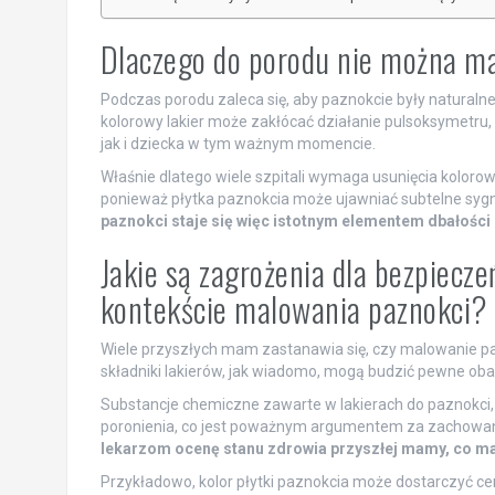
Dlaczego do porodu nie można m
Podczas porodu zaleca się, aby paznokcie były natura
kolorowy lakier może zakłócać działanie pulsoksymetru
jak i dziecka w tym ważnym momencie.
Właśnie dlatego wiele szpitali wymaga usunięcia koloro
ponieważ płytka paznokcia może ujawniać subtelne syg
paznokci staje się więc istotnym elementem dbałośc
Jakie są zagrożenia dla bezpiecze
kontekście malowania paznokci?
Wiele przyszłych mam zastanawia się, czy malowanie pazn
składniki lakierów, jak wiadomo, mogą budzić pewne oba
Substancje chemiczne zawarte w lakierach do paznokci, 
poronienia, co jest poważnym argumentem za zachowani
lekarzom ocenę stanu zdrowia przyszłej mamy, co m
Przykładowo, kolor płytki paznokcia może dostarczyć ce