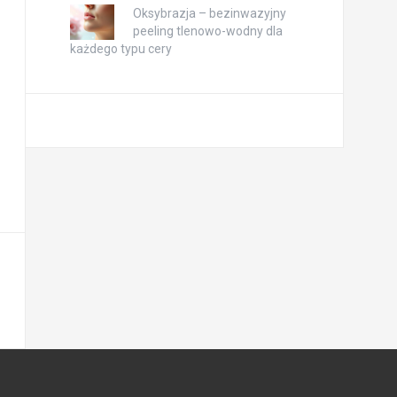
Oksybrazja – bezinwazyjny
peeling tlenowo-wodny dla
każdego typu cery