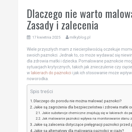
Dlaczego nie warto malow
Zasady i zalecenia
17 kwietnia 2025
milkyblog.pl
Wiele przyszłych mam z niecierpliwością oczekuje mome
swoich paznokci. Jednak to, co może wydawać się ni
dla zdrowia matki i dziecka. Pomalowane paznokcie mog
sytuacjach krytycznych, takich jak znieczulenie czy cięci
w
lakierach do paznokci
i jak ich stosowanie może wpływ
noworodka.
Spis treści
Dlaczego do porodu nie można malować paznokci?
Jakie są zagrożenia dla bezpieczeństwa i zdrowia matki 
Jakie substancje chemiczne znajdują się w lakierach do pa
Jak malowanie paznokci wpływa na monitorowanie stanu z
Jakie są zalecenia dotyczące pielęgnacji paznokci prze
Jakie są alternatywy dla malowania paznokci w ciąży?