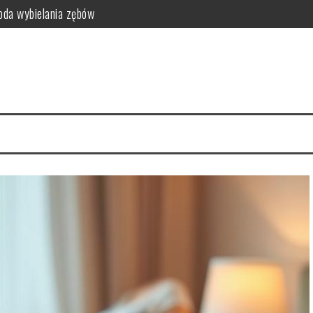
da wybielania zębów
i funkcjonalność do sypialni
idealny styl?
ego warto zrezygnować z szamponu?
kty relaksacyjne
i na co dzień