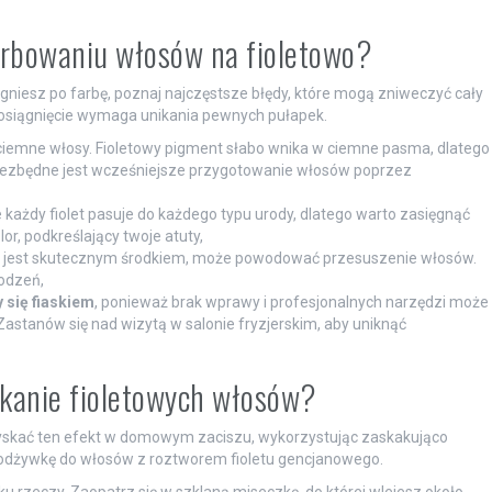
farbowaniu włosów na fioletowo?
gniesz po farbę, poznaj najczęstsze błędy, które mogą zniweczyć cały
ego osiągnięcie wymaga unikania pewnych pułapek.
z ciemne włosy. Fioletowy pigment słabo wnika w ciemne pasma, dlatego
niezbędne jest wcześniejsze przygotowanie włosów poprzez
e każdy fiolet pasuje do każdego typu urody, dlatego warto zasięgnąć
or, podkreślający twoje atuty,
ć jest skutecznym środkiem, może powodować przesuszenie włosów.
kodzeń,
się fiaskiem
, ponieważ brak wprawy i profesjonalnych narzędzi może
stanów się nad wizytą w salonie fryzjerskim, aby uniknąć
skanie fioletowych włosów?
yskać ten efekt w domowym zaciszu, wykorzystując zaskakująco
 odżywkę do włosów z roztworem fioletu gencjanowego.