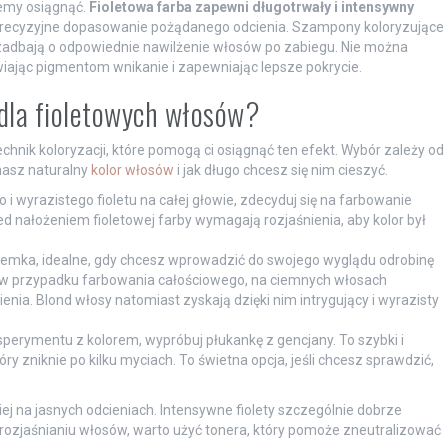
cemy osiągnąć.
Fioletowa farba zapewni długotrwały i intensywny
 precyzyjne dopasowanie pożądanego odcienia. Szampony koloryzujące
zadbają o odpowiednie nawilżenie włosów po zabiegu. Nie można
twiając pigmentom wnikanie i zapewniając lepsze pokrycie.
 dla fioletowych włosów?
echnik koloryzacji, które pomogą ci osiągnąć ten efekt. Wybór zależy od
 masz naturalny
kolor włosów
i jak długo chcesz się nim cieszyć.
ego i wyrazistego fioletu na całej głowie, zdecyduj się na farbowanie
d nałożeniem fioletowej farby wymagają rozjaśnienia, aby kolor był
asemka, idealne, gdy chcesz wprowadzić do swojego wyglądu odrobinę
k w przypadku farbowania całościowego, na ciemnych włosach
a. Blond włosy natomiast zyskają dzięki nim intrygujący i wyrazisty
sperymentu z kolorem, wypróbuj płukankę z gencjany. To szybki i
y zniknie po kilku myciach. To świetna opcja, jeśli chcesz sprawdzić,
iej na jasnych odcieniach. Intensywne fiolety szczególnie dobrze
rozjaśnianiu włosów, warto użyć tonera, który pomoże zneutralizować