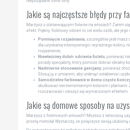
niepożądane żółte tony.
Jakie są najczęstsze błędy przy 
Marzysz o olśniewającym fiolecie na włosach? Zanim się
efekt. Piękny, fioletowy odcień to cel wielu osób, ale j
Pominięcie rozjaśniania
, szczególnie jeśli mas
dla uzyskania intensywnego i wyraźnego koloru, 
rozjaśnienie,
Niewłaściwy dobór odcienia fioletu
, ponieważ ni
porady specjalisty, który pomoże dobrać idealny kol
Nadmierne stosowanie gencjany
, ponieważ cho
Stosuj ją z umiarem, aby uniknąć osłabienia i usz
Samodzielne farbowanie w domu często kończy 
skutkować nierównomiernym kolorem i plamami. Za
rozczarowań i cieszyć się wymarzonym efektem.
Jakie są domowe sposoby na uzy
Marzysz o fioletowych włosach? Możesz z łatwością uz
prostą metodę! Wystarczy, że połączysz swoją ulubioną