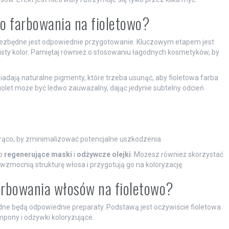
o farbowania na fioletowo?
niezbędne jest odpowiednie przygotowanie. Kluczowym etapem jest
isty kolor. Pamiętaj również o stosowaniu łagodnych kosmetyków, by
adają naturalne pigmenty, które trzeba usunąć, aby fioletowa farba
iolet może być ledwo zauważalny, dając jedynie subtelny odcień.
gorąco, by zminimalizować potencjalne uszkodzenia.
po
regenerujące maski
i
odżywcze olejki
. Możesz również skorzystać
 wzmocnią strukturę włosa i przygotują go na koloryzację.
farbowania włosów na fioletowo?
e będą odpowiednie preparaty. Podstawą jest oczywiście fioletowa
mpony i odżywki koloryzujące.