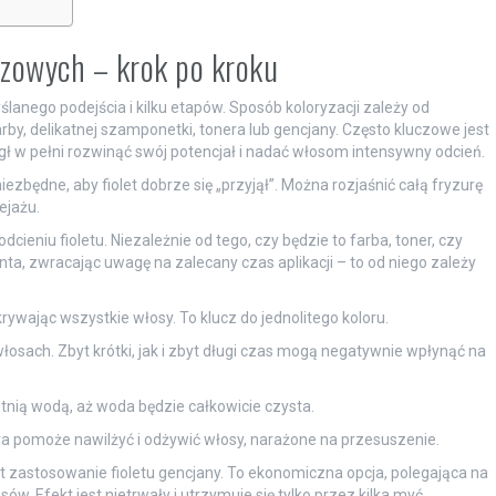
ązowych – krok po kroku
anego podejścia i kilku etapów. Sposób koloryzacji zależy od
rby, delikatnej szamponetki, tonera lub gencjany. Często kluczowe jest
gł w pełni rozwinąć swój potencjał i nadać włosom intensywny odcień.
ezbędne, aby fiolet dobrze się „przyjął”. Można rozjaśnić całą fryzurę
ejażu.
ieniu fioletu. Niezależnie od tego, czy będzie to farba, toner, czy
ta, zwracając uwagę na zalecany czas aplikacji – to od niego zależy
rywając wszystkie włosy. To klucz do jednolitego koloru.
osach. Zbyt krótki, jak i zbyt długi czas mogą negatywnie wpłynąć na
tnią wodą, aż woda będzie całkowicie czysta.
ra pomoże nawilżyć i odżywić włosy, narażone na przesuszenie.
st zastosowanie fioletu gencjany. To ekonomiczna opcja, polegająca na
w. Efekt jest nietrwały i utrzymuje się tylko przez kilka myć.