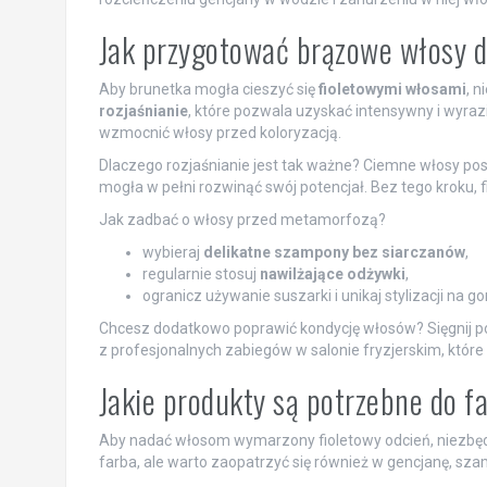
Jak przygotować brązowe włosy d
Aby brunetka mogła cieszyć się
fioletowymi włosami
, 
rozjaśnianie
, które pozwala uzyskać intensywny i wyraz
wzmocnić włosy przed koloryzacją.
Dlaczego rozjaśnianie jest tak ważne? Ciemne włosy posi
mogła w pełni rozwinąć swój potencjał. Bez tego kroku, f
Jak zadbać o włosy przed metamorfozą?
wybieraj
delikatne szampony bez siarczanów
,
regularnie stosuj
nawilżające odżywki
,
ogranicz używanie suszarki i unikaj stylizacji na 
Chcesz dodatkowo poprawić kondycję włosów? Sięgnij 
z profesjonalnych zabiegów w salonie fryzjerskim, które
Jakie produkty są potrzebne do 
Aby nadać włosom wymarzony fioletowy odcień, niezbędn
farba, ale warto zaopatrzyć się również w gencjanę, sza