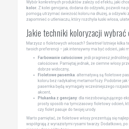
Wybór konkretnych produktów zależy od efektu, jaki ch
kolor.
Z kolei gencjana, dodana do odżywki, pozwoli na
pomogą utrzymać świeżość koloru na dłużej, a odżywki 
zapomnieć o utleniaczu, który rozchyla łuski włosa, uła
Jakie techniki koloryzacji wybrać
Marzysz o fioletowych włosach? Świetnie! Istnieje kilka t
twoich preferencji – jak intensywny ma być odcień, jaki
Farbowanie całościowe
: jeśli pragniesz jednolit
całościowe. Pamiętaj jednak, że ciemne włosy prze
dobrze widoczny,
Fioletowe pasemka
: alternatywą są fioletowe p
koloru bez radykalnej metamorfozy. Podobnie ja
pasemka będą wymagały wcześniejszego rozjaśnieni
akcent,
Płukanka z gencjany
: dla niezobowiązującego ek
prosty sposób na tymczasowy fioletowy odcień, któr
czy fiolet pasuje do twojej urody.
Warto pamiętać, że fioletowe włosy prezentują się najlep
współgrają z wyrazistymi rysami twarzy. Dodatkowo, po 