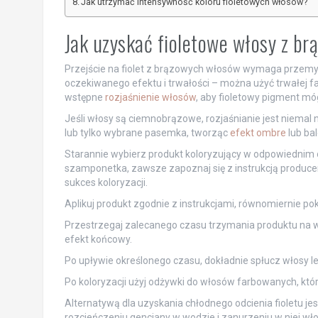
Jak utrzymać intensywność koloru fioletowych włosów?
Jak uzyskać fioletowe włosy z br
Przejście na fiolet z brązowych włosów wymaga przemyśl
oczekiwanego efektu i trwałości – można użyć trwałej fa
wstępne
rozjaśnienie włosów
, aby fioletowy pigment mó
Jeśli włosy są ciemnobrązowe, rozjaśnianie jest niemal ni
lub tylko wybrane pasemka, tworząc
efekt ombre
lub bal
Starannie wybierz produkt koloryzujący w odpowiednim odc
szamponetka, zawsze zapoznaj się z instrukcją producen
sukces koloryzacji.
Aplikuj produkt zgodnie z instrukcjami, równomiernie pok
Przestrzegaj zalecanego czasu trzymania produktu na wł
efekt końcowy.
Po upływie określonego czasu, dokładnie spłucz włosy le
Po koloryzacji użyj odżywki do włosów farbowanych, któ
Alternatywą dla uzyskania chłodnego odcienia fioletu je
rozcieńczeniu gencjany w wodzie i zanurzeniu w niej włosó