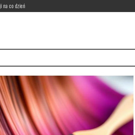
i na co dzień
da wybielania zębów
i funkcjonalność do sypialni
idealny styl?
ego warto zrezygnować z szamponu?
i, korzyści i ryzyka