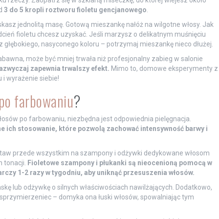
ku rzeczy. Zaopatrz się w szklaną miseczkę, do której wlejesz około
od
3 do 5 kropli roztworu fioletu gencjanowego
.
skasz jednolitą masę. Gotową mieszankę nałóż na wilgotne włosy. Jak
dcień fioletu chcesz uzyskać. Jeśli marzysz o delikatnym muśnięciu
esz głębokiego, nasyconego koloru – potrzymaj mieszankę nieco dłużej.
abawna, może być mniej trwała niż profesjonalny zabieg w salonie
azwyczaj zapewnia trwalszy efekt.
Mimo to, domowe eksperymenty z
i wyrażenie siebie!
po farbowaniu
?
łosów po farbowaniu, niezbędna jest odpowiednia pielęgnacja.
e ich stosowanie, które pozwolą zachować intensywność barwy i
postaw przede wszystkim na szampony i odżywki dedykowane włosom
 tonacji.
Fioletowe szampony i płukanki są nieocenioną pomocą w
arczy 1-2 razy w tygodniu, aby uniknąć przesuszenia włosów.
skę lub odżywkę o silnych właściwościach nawilżających. Dodatkowo,
 sprzymierzeniec – domyka ona łuski włosów, spowalniając tym