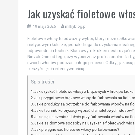
Jak uzyskać fioletowe wło
19 maja 2025
milkyblog.pl
Fioletowe włosy to odważny wybór, który może całkowici
nietypowym kolorze, jednak droga do uzyskania idealn
odpowiednich technik. Kluczowym krokiem jest rozjaśnien
Niezależnie od tego, czy wybierzesz profesjonalne farb
swoich włosów podczas całego procesu. Odkryj, jak osią
cieszyć się ich intensywnością.
Spis treści
Jak uzyskać fioletowe włosy z brązowych – krok po kroku
Jak przygotować brązowe włosy do farbowania na fiolet
Jakie produkty są potrzebne do farbowania włosów na fi
Jakie techniki koloryzacji wybrać dla fioletowych włosów?
Jakie są najczęstsze błędy przy farbowaniu włosów na fi
Jakie są domowe sposoby na uzyskanie fioletowych wło
Jak pielęgnować fioletowe włosy po farbowaniu?