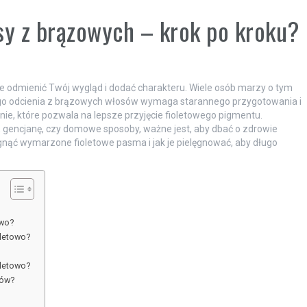
sy z brązowych – krok po kroku?
e odmienić Twój wygląd i dodać charakteru. Wiele osób marzy o tym
ego odcienia z brązowych włosów wymaga starannego przygotowania i
ie, które pozwala na lepsze przyjęcie fioletowego pigmentu.
y, gencjanę, czy domowe sposoby, ważne jest, aby dbać o zdrowie
gnąć wymarzone fioletowe pasma i jak je pielęgnować, aby długo
owo?
oletowo?
oletowo?
sów?