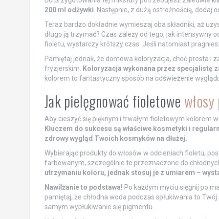
Do przygotowania tej mikstury potrzebujesz zaledwie kil
200 ml odżywki
. Następnie, z dużą ostrożnością, dodaj 
Teraz bardzo dokładnie wymieszaj oba składniki, aż uzy
długo ją trzymać? Czas zależy od tego, jak intensywny o
fioletu, wystarczy krótszy czas. Jeśli natomiast pragni
Pamiętaj jednak, że domowa koloryzacja, choć prosta i z
fryzjerskim.
Koloryzacja wykonana przez specjalistę z
kolorem to fantastyczny sposób na odświeżenie wyglądu 
Jak pielęgnować fioletowe
włosy 
Aby cieszyć się pięknym i trwałym fioletowym kolorem w
Kluczem do sukcesu są właściwe kosmetyki i regularn
zdrowy wygląd Twoich kosmyków na dłużej.
Wybierając produkty do włosów w odcieniach fioletu, 
farbowanym, szczególnie te przeznaczone do chłodnych
utrzymaniu koloru, jednak stosuj je z umiarem – wyst
Nawilżanie to podstawa!
Po każdym myciu sięgnij po ma
pamiętaj, że chłodna woda podczas spłukiwania to Twój
samym wypłukiwanie się pigmentu.