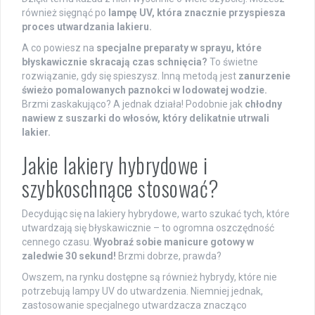
również sięgnąć po
lampę UV, która znacznie przyspiesza
proces utwardzania lakieru.
A co powiesz na
specjalne preparaty w sprayu, które
błyskawicznie skracają czas schnięcia?
To świetne
rozwiązanie, gdy się spieszysz. Inną metodą jest
zanurzenie
świeżo pomalowanych paznokci w lodowatej wodzie.
Brzmi zaskakująco? A jednak działa! Podobnie jak
chłodny
nawiew z suszarki do włosów, który delikatnie utrwali
lakier.
Jakie lakiery hybrydowe i
szybkoschnące stosować?
Decydując się na lakiery hybrydowe, warto szukać tych, które
utwardzają się błyskawicznie – to ogromna oszczędność
cennego czasu.
Wyobraź sobie manicure gotowy w
zaledwie 30 sekund!
Brzmi dobrze, prawda?
Owszem, na rynku dostępne są również hybrydy, które nie
potrzebują lampy UV do utwardzenia. Niemniej jednak,
zastosowanie specjalnego utwardzacza znacząco