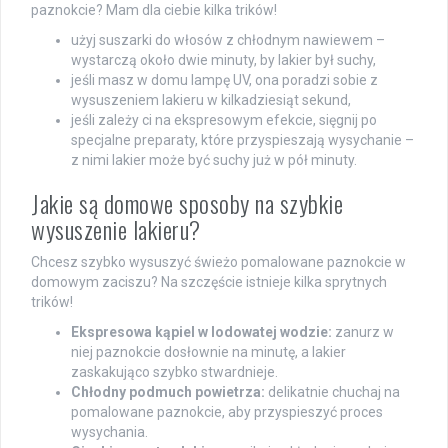
paznokcie? Mam dla ciebie kilka trików!
użyj suszarki do włosów z chłodnym nawiewem –
wystarczą około dwie minuty, by lakier był suchy,
jeśli masz w domu lampę UV, ona poradzi sobie z
wysuszeniem lakieru w kilkadziesiąt sekund,
jeśli zależy ci na ekspresowym efekcie, sięgnij po
specjalne preparaty, które przyspieszają wysychanie –
z nimi lakier może być suchy już w pół minuty.
Jakie są domowe sposoby na szybkie
wysuszenie lakieru?
Chcesz szybko wysuszyć świeżo pomalowane paznokcie w
domowym zaciszu? Na szczęście istnieje kilka sprytnych
trików!
Ekspresowa kąpiel w lodowatej wodzie:
zanurz w
niej paznokcie dosłownie na minutę, a lakier
zaskakująco szybko stwardnieje.
Chłodny podmuch powietrza:
delikatnie chuchaj na
pomalowane paznokcie, aby przyspieszyć proces
wysychania.