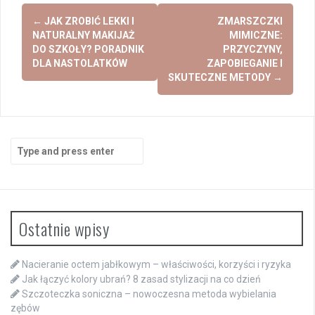
Post
←
JAK ZROBIĆ LEKKI I
ZMARSZCZKI
navigation
NATURALNY MAKIJAŻ
MIMICZNE:
DO SZKOŁY? PORADNIK
PRZYCZYNY,
DLA NASTOLATKÓW
ZAPOBIEGANIE I
SKUTECZNE METODY
→
Search
for:
Ostatnie wpisy
Nacieranie octem jabłkowym – właściwości, korzyści i ryzyka
Jak łączyć kolory ubrań? 8 zasad stylizacji na co dzień
Szczoteczka soniczna – nowoczesna metoda wybielania
zębów