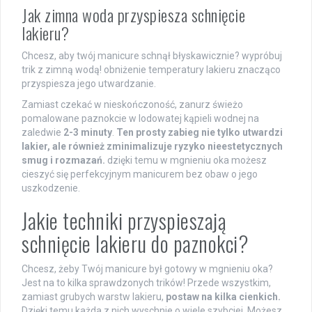
Jak zimna woda przyspiesza schnięcie
lakieru?
Chcesz, aby twój manicure schnął błyskawicznie? wypróbuj
trik z zimną wodą! obniżenie temperatury lakieru znacząco
przyspiesza jego utwardzanie.
Zamiast czekać w nieskończoność, zanurz świeżo
pomalowane paznokcie w lodowatej kąpieli wodnej na
zaledwie
2-3 minuty
.
Ten prosty zabieg nie tylko utwardzi
lakier, ale również zminimalizuje ryzyko nieestetycznych
smug i rozmazań.
dzięki temu w mgnieniu oka możesz
cieszyć się perfekcyjnym manicurem bez obaw o jego
uszkodzenie.
Jakie techniki przyspieszają
schnięcie lakieru do paznokci?
Chcesz, żeby Twój manicure był gotowy w mgnieniu oka?
Jest na to kilka sprawdzonych trików! Przede wszystkim,
zamiast grubych warstw lakieru,
postaw na kilka cienkich.
Dzięki temu każda z nich wyschnie o wiele szybciej. Możesz