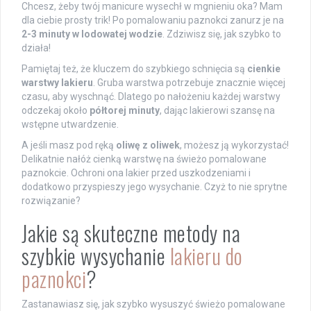
Chcesz, żeby twój manicure wysechł w mgnieniu oka? Mam
dla ciebie prosty trik! Po pomalowaniu paznokci zanurz je na
2-3 minuty w lodowatej wodzie
. Zdziwisz się, jak szybko to
działa!
Pamiętaj też, że kluczem do szybkiego schnięcia są
cienkie
warstwy lakieru
. Gruba warstwa potrzebuje znacznie więcej
czasu, aby wyschnąć. Dlatego po nałożeniu każdej warstwy
odczekaj około
półtorej minuty
, dając lakierowi szansę na
wstępne utwardzenie.
A jeśli masz pod ręką
oliwę z oliwek
, możesz ją wykorzystać!
Delikatnie nałóż cienką warstwę na świeżo pomalowane
paznokcie. Ochroni ona lakier przed uszkodzeniami i
dodatkowo przyspieszy jego wysychanie. Czyż to nie sprytne
rozwiązanie?
Jakie są skuteczne metody na
szybkie wysychanie
lakieru do
paznokci
?
Zastanawiasz się, jak szybko wysuszyć świeżo pomalowane