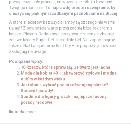
przyspiesza cały proces i, co ważne, przedłuża trwałość
Twojego manicure.
To naprawdę proste rozwiązanie, by
cieszyć się pięknymi i zadbanymi paznokciami na dłużej.
A które z lakierów bez użycia lampy są szczególnie warte
uwagi? Z pewnością warto przyjrzeć się bliżej lakierom z
kolekcji Playinn. Dodatkowo, pozytywne recenzje zbierają
żelowe lakiery Super Gel i Incredible Gel. Nie zapominajmy
także o Nail Lacquer oraz Fast Dry – te propozycje również
zasługują na uwagę.
Powiązane wpisy:
10 Rzeczy, które sprawiają, że twarz jest ładna
Moda dla kobiet 40+: jak tworzyć stylowe i modne
outfity w każdym wieku
Jaki stanik wybrać pod prześwitującą bluzkę?
Sprawdź porady!
Spodnie dla figury gruszki: najlepsze fasony i
porady modowe
Uroda i moda