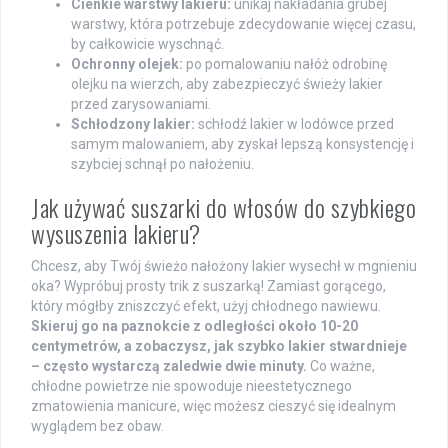
Cienkie warstwy lakieru:
unikaj nakładania grubej
warstwy, która potrzebuje zdecydowanie więcej czasu,
by całkowicie wyschnąć.
Ochronny olejek:
po pomalowaniu nałóż odrobinę
olejku na wierzch, aby zabezpieczyć świeży lakier
przed zarysowaniami.
Schłodzony lakier:
schłodź lakier w lodówce przed
samym malowaniem, aby zyskał lepszą konsystencję i
szybciej schnął po nałożeniu.
Jak używać suszarki do włosów do szybkiego
wysuszenia lakieru?
Chcesz, aby Twój świeżo nałożony lakier wysechł w mgnieniu
oka? Wypróbuj prosty trik z suszarką! Zamiast gorącego,
który mógłby zniszczyć efekt, użyj chłodnego nawiewu.
Skieruj go na paznokcie z odległości około 10-20
centymetrów, a zobaczysz, jak szybko lakier stwardnieje
– często wystarczą zaledwie dwie minuty.
Co ważne,
chłodne powietrze nie spowoduje nieestetycznego
zmatowienia manicure, więc możesz cieszyć się idealnym
wyglądem bez obaw.