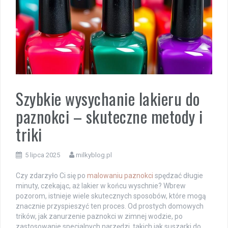
Szybkie wysychanie lakieru do
paznokci – skuteczne metody i
triki
5 lipca 2025
milkyblog.pl
Czy zdarzyło Ci się po
malowaniu paznokci
spędzać długie
minuty, czekając, aż lakier w końcu wyschnie? Wbrew
pozorom, istnieje wiele skutecznych sposobów, które mogą
znacznie przyspieszyć ten proces. Od prostych domowych
trików, jak zanurzenie paznokci w zimnej wodzie, po
zastosowanie specjalnych narzędzi, takich jak suszarki do