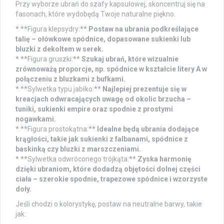
Przy wyborze ubrań do szafy kapsułowej, skoncentruj się na
fasonach, które wydobędą Twoje naturalne piękno.
* **Figura klepsydry:**
Postaw na ubrania podkreślające
talię – ołówkowe spódnice, dopasowane sukienki lub
bluzki z dekoltem w serek.
* **Figura gruszki:**
Szukaj ubrań, które wizualnie
zrównoważą proporcje, np. spódnice w kształcie litery A w
połączeniu z bluzkami z bufkami.
* **Sylwetka typu jabłko:**
Najlepiej prezentuje się w
kreacjach odwracających uwagę od okolic brzucha –
tuniki, sukienki empire oraz spodnie z prostymi
nogawkami.
* **Figura prostokątna:**
Idealne będą ubrania dodające
krągłości, takie jak sukienki z falbanami, spódnice z
baskinką czy bluzki z marszczeniami.
* **Sylwetka odwróconego trójkąta:**
Zyska harmonię
dzięki ubraniom, które dodadzą objętości dolnej części
ciała – szerokie spodnie, trapezowe spódnice i wzorzyste
doły.
Jeśli chodzi o kolorystykę, postaw na neutralne barwy, takie
jak: