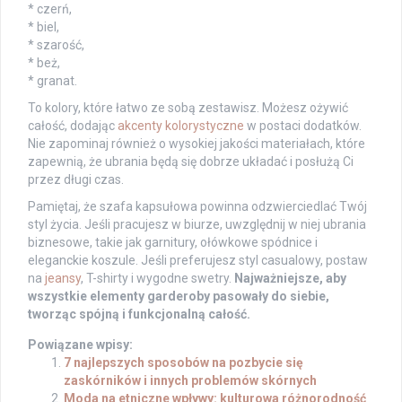
* czerń,
* biel,
* szarość,
* beż,
* granat.
To kolory, które łatwo ze sobą zestawisz. Możesz ożywić
całość, dodając
akcenty kolorystyczne
w postaci dodatków.
Nie zapominaj również o wysokiej jakości materiałach, które
zapewnią, że ubrania będą się dobrze układać i posłużą Ci
przez długi czas.
Pamiętaj, że szafa kapsułowa powinna odzwierciedlać Twój
styl życia. Jeśli pracujesz w biurze, uwzględnij w niej ubrania
biznesowe, takie jak garnitury, ołówkowe spódnice i
eleganckie koszule. Jeśli preferujesz styl casualowy, postaw
na
jeansy
, T-shirty i wygodne swetry.
Najważniejsze, aby
wszystkie elementy garderoby pasowały do siebie,
tworząc spójną i funkcjonalną całość.
Powiązane wpisy:
7 najlepszych sposobów na pozbycie się
zaskórników i innych problemów skórnych
Moda na etniczne wpływy: kulturowa różnorodność