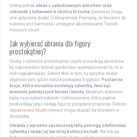
Unikaj jednak
ubrań z zabudowanym dekoltem oraz
sukienek z falbanami w okolicy brzucha
, ponieważ mogą
one optycznie dodać Ci kilogramów. Pamiętaj, że kluczem do
sukcesu jest harmonia i umiejętne akcentowanie Twoich
mocnych stron!
Jak wybierać ubrania dla figury
prostokątnej?
Osoby o sylwetce prostokątnej często poszukują sposobów,
by odpowiednio dobrać garderobę i wyeksponować to, co w
nich najpiękniejsze. Sekret tkwi w tym, by sprytnie dodać
objętości tam, gdzie natura poskąpiła krągłości.
Postaw na
kroje, które wizualnie modelują sylwetkę, tworząc
wrażenie pełniejszych bioder i biustu.
Idealnym wyborem
będą na przykład sukienki rozkloszowane, które pięknie
podkreślają talię i nadają figurze pożądane proporcje. Dobrze
dopasowane bluzki
również mogą okazać się strzałem w
dziesiątkę.
Ubrania z wyraźnie zaznaczoną talią pomogą zdefiniować
sylwetkę i nadać jej bardziej kobiecy kształt.
Nie bój się