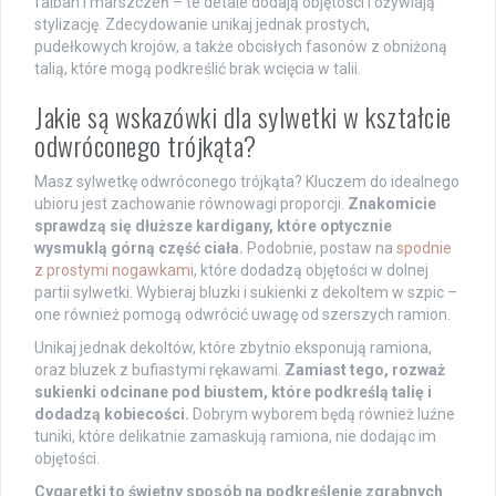
falban i marszczeń – te detale dodają objętości i ożywiają
stylizację. Zdecydowanie unikaj jednak prostych,
pudełkowych krojów, a także obcisłych fasonów z obniżoną
talią, które mogą podkreślić brak wcięcia w talii.
Jakie są wskazówki dla sylwetki w kształcie
odwróconego trójkąta?
Masz sylwetkę odwróconego trójkąta? Kluczem do idealnego
ubioru jest zachowanie równowagi proporcji.
Znakomicie
sprawdzą się dłuższe kardigany, które optycznie
wysmuklą górną część ciała.
Podobnie, postaw na
spodnie
z prostymi nogawkami
, które dodadzą objętości w dolnej
partii sylwetki. Wybieraj bluzki i sukienki z dekoltem w szpic –
one również pomogą odwrócić uwagę od szerszych ramion.
Unikaj jednak dekoltów, które zbytnio eksponują ramiona,
oraz bluzek z bufiastymi rękawami.
Zamiast tego, rozważ
sukienki odcinane pod biustem, które podkreślą talię i
dodadzą kobiecości.
Dobrym wyborem będą również luźne
tuniki, które delikatnie zamaskują ramiona, nie dodając im
objętości.
Cygaretki to świetny sposób na podkreślenie zgrabnych