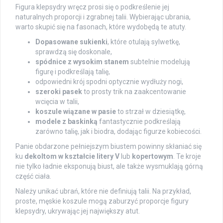
Figura klepsydry wręcz prosi się o podkreślenie jej
naturalnych proporcji i zgrabnej talii. Wybierając ubrania,
warto skupić się na fasonach, które wydobędą te atuty.
Dopasowane sukienki
, które otulają sylwetkę,
sprawdzą się doskonale,
spódnice z wysokim stanem
subtelnie modelują
figurę i podkreślają talię,
odpowiedni krój spodni optycznie wydłuży nogi,
szeroki pasek
to prosty trik na zaakcentowanie
wcięcia w talii,
koszule wiązane w pasie
to strzał w dziesiątkę,
modele z baskinką
fantastycznie podkreślają
zarówno talię, jak i biodra, dodając figurze kobiecości.
Panie obdarzone pełniejszym biustem powinny skłaniać się
ku
dekoltom w kształcie litery V
lub
kopertowym
. Te kroje
nie tylko ładnie eksponują biust, ale także wysmuklają górną
część ciała.
Należy unikać ubrań, które nie definiują talii. Na przykład,
proste, męskie koszule mogą zaburzyć proporcje figury
klepsydry, ukrywając jej największy atut.