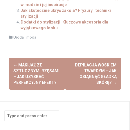
w modzie i jej inspiracje
Jak skutecznie ukryć zakola? Fryzury i techniki
stylizacji
Dodatki do stylizacji: Kluczowe akcesoria dla
wyjątkowego looku
Uroda i moda
Post
←
MAKIJAŻ ZE
DEPILACJA WOSKIEM
navigation
SZTUCZNYMI RZĘSAMI
TWARDYM – JAK
– JAK UZYSKAĆ
OSIĄGNĄĆ GŁADKĄ
PERFEKCYJNY EFEKT?
SKÓRĘ?
→
Search
for: