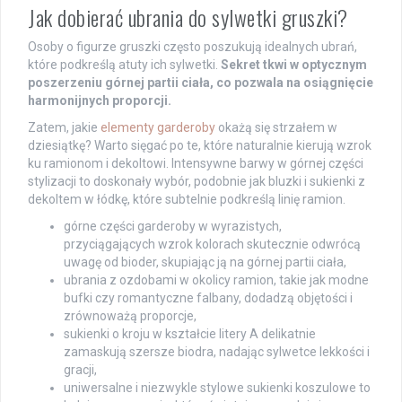
Jak dobierać ubrania do sylwetki gruszki?
Osoby o figurze gruszki często poszukują idealnych ubrań,
które podkreślą atuty ich sylwetki.
Sekret tkwi w optycznym
poszerzeniu górnej partii ciała, co pozwala na osiągnięcie
harmonijnych proporcji.
Zatem, jakie
elementy garderoby
okażą się strzałem w
dziesiątkę? Warto sięgać po te, które naturalnie kierują wzrok
ku ramionom i dekoltowi. Intensywne barwy w górnej części
stylizacji to doskonały wybór, podobnie jak bluzki i sukienki z
dekoltem w łódkę, które subtelnie podkreślą linię ramion.
górne części garderoby w wyrazistych,
przyciągających wzrok kolorach skutecznie odwrócą
uwagę od bioder, skupiając ją na górnej partii ciała,
ubrania z ozdobami w okolicy ramion, takie jak modne
bufki czy romantyczne falbany, dodadzą objętości i
zrównoważą proporcje,
sukienki o kroju w kształcie litery A delikatnie
zamaskują szersze biodra, nadając sylwetce lekkości i
gracji,
uniwersalne i niezwykle stylowe sukienki koszulowe to