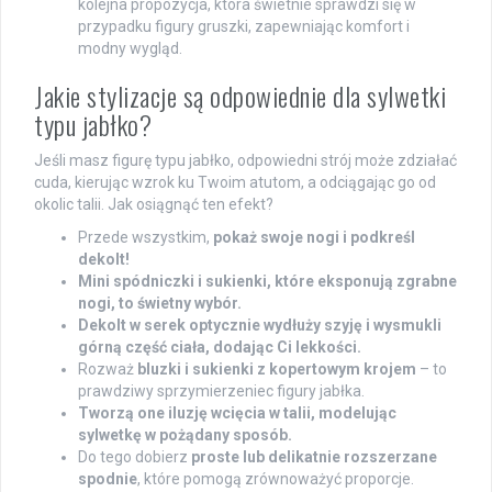
kolejna propozycja, która świetnie sprawdzi się w
przypadku figury gruszki, zapewniając komfort i
modny wygląd.
Jakie stylizacje są odpowiednie dla sylwetki
typu jabłko?
Jeśli masz figurę typu jabłko, odpowiedni strój może zdziałać
cuda, kierując wzrok ku Twoim atutom, a odciągając go od
okolic talii. Jak osiągnąć ten efekt?
Przede wszystkim,
pokaż swoje nogi i podkreśl
dekolt!
Mini spódniczki i sukienki, które eksponują zgrabne
nogi, to świetny wybór.
Dekolt w serek optycznie wydłuży szyję i wysmukli
górną część ciała, dodając Ci lekkości.
Rozważ
bluzki i sukienki z kopertowym krojem
– to
prawdziwy sprzymierzeniec figury jabłka.
Tworzą one iluzję wcięcia w talii, modelując
sylwetkę w pożądany sposób.
Do tego dobierz
proste lub delikatnie rozszerzane
spodnie
, które pomogą zrównoważyć proporcje.