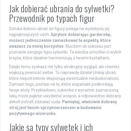
Jak dobierać ubrania do sylwetki?
Przewodnik po typach figur
Sztuka doboru ubrań do figury polega na wydobyciu jej
najpiękniejszych cech.
Sprytnie dobierając garderobę,
możesz jednocześnie zamaskować te aspekty, które
uważasz za mniej korzystne.
Kluczem do sukcesu jest
poznanie swojego typu sylwetki. Ta wiedza umożliwi ci wybór
krojów, które idealnie harmonizują z twoimi kształtami.
Dzięki temu zyskasz nie tylko atrakcyjny wygląd, ale również
większą pewność siebie. To naprawdę działa! Unikaj ubrań,
które niepotrzebnie eksponują ewentualne niedoskonałości.
Zamiast tego, postaw na te, które wspaniale podkreślają
twoje atuty. Przykładowo, sukienka z wyraźnie zaznaczoną
talią może pięknie uwydatnić wcięcie, a odpowiednio dobrany
dekolt potrafi zdziałać cuda.
Pamiętaj, właściwie dobrany
strój jest twoim sprzymierzeńcem w budowaniu
pozytywnego wizerunku.
Jakie są typy sylwetek i ich