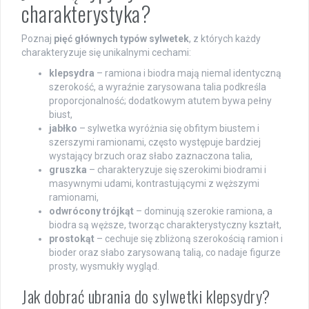
charakterystyka?
Poznaj
pięć głównych typów sylwetek
, z których każdy
charakteryzuje się unikalnymi cechami:
klepsydra
– ramiona i biodra mają niemal identyczną
szerokość, a wyraźnie zarysowana talia podkreśla
proporcjonalność; dodatkowym atutem bywa pełny
biust,
jabłko
– sylwetka wyróżnia się obfitym biustem i
szerszymi ramionami, często występuje bardziej
wystający brzuch oraz słabo zaznaczona talia,
gruszka
– charakteryzuje się szerokimi biodrami i
masywnymi udami, kontrastującymi z węższymi
ramionami,
odwrócony trójkąt
– dominują szerokie ramiona, a
biodra są węższe, tworząc charakterystyczny kształt,
prostokąt
– cechuje się zbliżoną szerokością ramion i
bioder oraz słabo zarysowaną talią, co nadaje figurze
prosty, wysmukły wygląd.
Jak dobrać ubrania do sylwetki klepsydry?