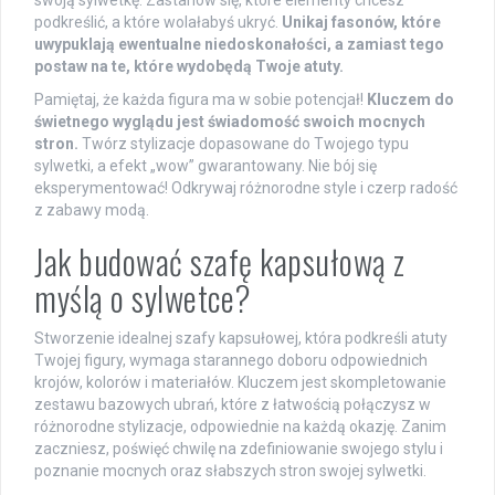
podkreślić, a które wolałabyś ukryć.
Unikaj fasonów, które
uwypuklają ewentualne niedoskonałości, a zamiast tego
postaw na te, które wydobędą Twoje atuty.
Pamiętaj, że każda figura ma w sobie potencjał!
Kluczem do
świetnego wyglądu jest świadomość swoich mocnych
stron.
Twórz stylizacje dopasowane do Twojego typu
sylwetki, a efekt „wow” gwarantowany. Nie bój się
eksperymentować! Odkrywaj różnorodne style i czerp radość
z zabawy modą.
Jak budować szafę kapsułową z
myślą o sylwetce?
Stworzenie idealnej szafy kapsułowej, która podkreśli atuty
Twojej figury, wymaga starannego doboru odpowiednich
krojów, kolorów i materiałów. Kluczem jest skompletowanie
zestawu bazowych ubrań, które z łatwością połączysz w
różnorodne stylizacje, odpowiednie na każdą okazję. Zanim
zaczniesz, poświęć chwilę na zdefiniowanie swojego stylu i
poznanie mocnych oraz słabszych stron swojej sylwetki.