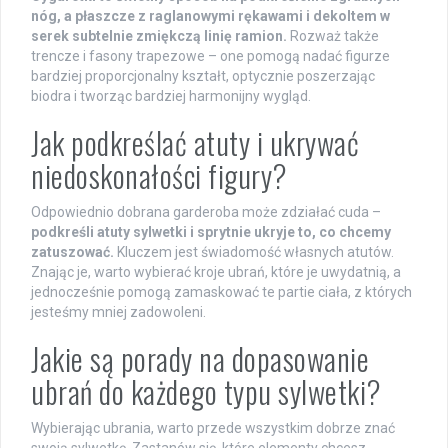
nóg, a płaszcze z raglanowymi rękawami i dekoltem w
serek subtelnie zmiękczą linię ramion.
Rozważ także
trencze i fasony trapezowe – one pomogą nadać figurze
bardziej proporcjonalny kształt, optycznie poszerzając
biodra i tworząc bardziej harmonijny wygląd.
Jak podkreślać atuty i ukrywać
niedoskonałości figury?
Odpowiednio dobrana garderoba może zdziałać cuda –
podkreśli atuty sylwetki i sprytnie ukryje to, co chcemy
zatuszować.
Kluczem jest świadomość własnych atutów.
Znając je, warto wybierać kroje ubrań, które je uwydatnią, a
jednocześnie pomogą zamaskować te partie ciała, z których
jesteśmy mniej zadowoleni.
Jakie są porady na dopasowanie
ubrań do każdego typu sylwetki?
Wybierając ubrania, warto przede wszystkim dobrze znać
swoją sylwetkę. Zastanów się, które elementy chcesz