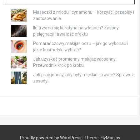
Maseczki z miodu i cynamonu – korzyści, przepisy i
zastosowanie
Ile trzyma się keratyna na włosach? Zasady
pielęgnacji i trwałość efektu
Pomarańczowy makijaż oczu – jak go wykonać i
jakie kosmetyki wybrać?
Jak uzyskać promienny makijaż wiosenny:
Przewodnik krok po kroku
Jak prać jeansy, aby były miękkie i trwałe? Sprawdź
zasady!
Proudly powered by WordPress
|
Theme:
FlyMag
by