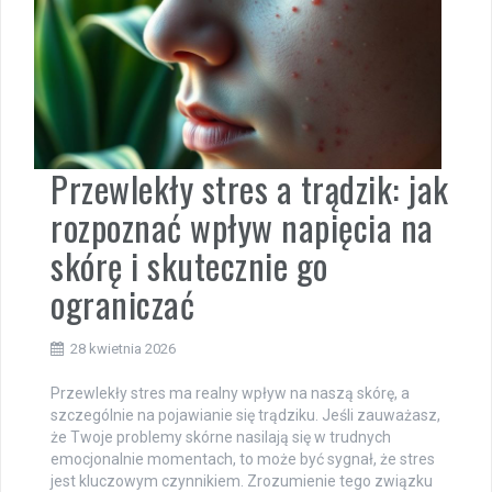
Przewlekły stres a trądzik: jak
rozpoznać wpływ napięcia na
skórę i skutecznie go
ograniczać
28 kwietnia 2026
Przewlekły stres ma realny wpływ na naszą skórę, a
szczególnie na pojawianie się trądziku. Jeśli zauważasz,
że Twoje problemy skórne nasilają się w trudnych
emocjonalnie momentach, to może być sygnał, że stres
jest kluczowym czynnikiem. Zrozumienie tego związku