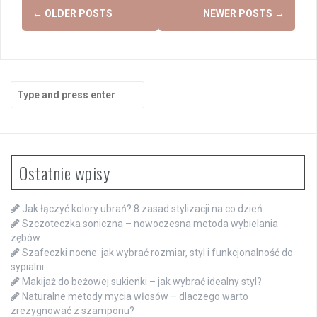
Posts
←
OLDER POSTS
NEWER POSTS
→
navigation
Search
for:
Ostatnie wpisy
Jak łączyć kolory ubrań? 8 zasad stylizacji na co dzień
Szczoteczka soniczna – nowoczesna metoda wybielania
zębów
Szafeczki nocne: jak wybrać rozmiar, styl i funkcjonalność do
sypialni
Makijaż do beżowej sukienki – jak wybrać idealny styl?
Naturalne metody mycia włosów – dlaczego warto
zrezygnować z szamponu?