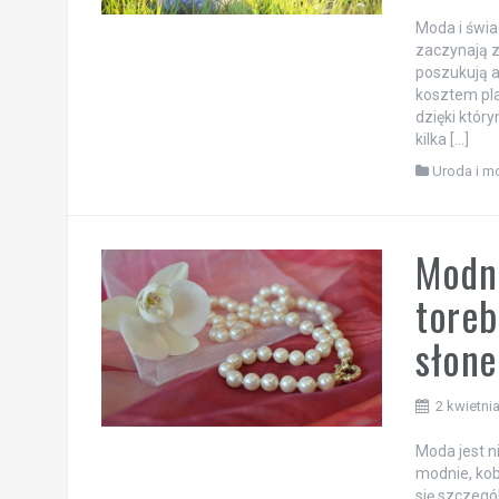
Moda i świa
zaczynają z
poszukują a
kosztem pla
dzięki któr
kilka […]
Uroda i m
Modne
toreb
słon
2 kwietni
Moda jest n
modnie, kob
się szczegó