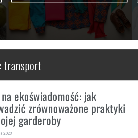
:
transport
na ekoświadomość: jak
wadzić zrównoważone praktyki
ojej garderoby
ia 2023