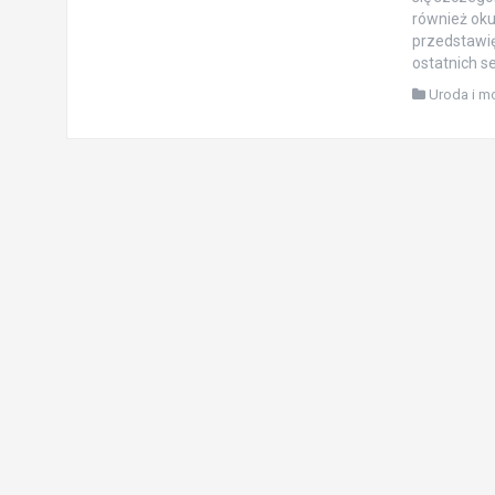
również oku
przedstawię
ostatnich s
Uroda i m