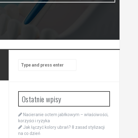
Search
for:
Ostatnie wpisy
Nacieranie octem jabłkowym – właściwości,
korzyści i ryzyka
Jak łączyć kolory ubrań? 8 zasad stylizacji
na co dzień