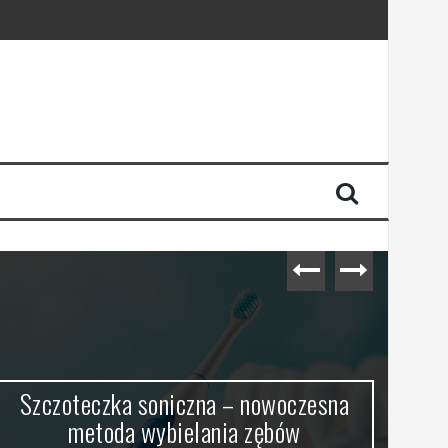
Szafeczki nocne: jak wybrać rozmiar,
styl i funkcjonalność do sypialni