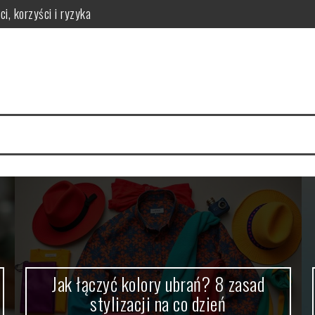
i, korzyści i ryzyka
i na co dzień
da wybielania zębów
i funkcjonalność do sypialni
idealny styl?
ego warto zrezygnować z szamponu?
Szczoteczka soniczna – nowoczesna
metoda wybielania zębów