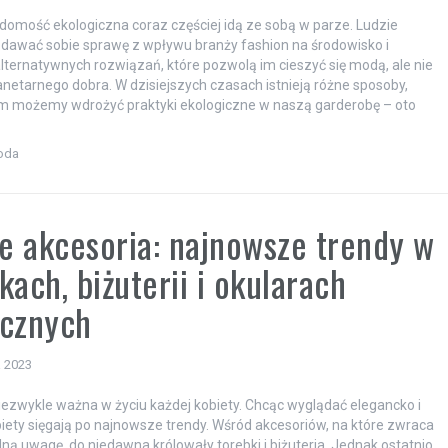
domość ekologiczna coraz częściej idą ze sobą w parze. Ludzie
dawać sobie sprawę z wpływu branży fashion na środowisko i
lternatywnych rozwiązań, które pozwolą im cieszyć się modą, ale nie
netarnego dobra. W dzisiejszych czasach istnieją różne sposoby,
ym możemy wdrożyć praktyki ekologiczne w naszą garderobę – oto
oda
 akcesoria: najnowsze trendy w
kach, biżuterii i okularach
ecznych
a 2023
iezwykle ważna w życiu każdej kobiety. Chcąc wyglądać elegancko i
iety sięgają po najnowsze trendy. Wśród akcesoriów, na które zwraca
lną uwagę, do niedawna królowały torebki i biżuteria. Jednak ostatnio