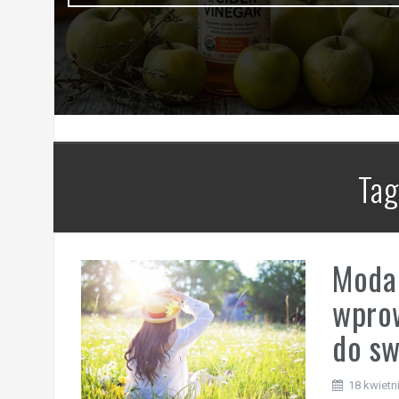
Tag
Moda 
wpro
do sw
18 kwietn