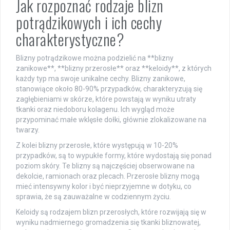
Jak rozpoznać rodzaje blizn
potrądzikowych i ich cechy
charakterystyczne?
Blizny potrądzikowe można podzielić na **blizny
zanikowe**, **blizny przerosłe** oraz **keloidy**, z których
każdy typ ma swoje unikalne cechy. Blizny zanikowe,
stanowiące około 80-90% przypadków, charakteryzują się
zagłębieniami w skórze, które powstają w wyniku utraty
tkanki oraz niedoboru kolagenu. Ich wygląd może
przypominać małe wklęsłe dołki, głównie zlokalizowane na
twarzy.
Z kolei blizny przerosłe, które występują w 10-20%
przypadków, są to wypukłe formy, które wydostają się ponad
poziom skóry. Te blizny są najczęściej obserwowane na
dekolcie, ramionach oraz plecach. Przerosłe blizny mogą
mieć intensywny kolor i być nieprzyjemne w dotyku, co
sprawia, że są zauważalne w codziennym życiu.
Keloidy są rodzajem blizn przerosłych, które rozwijają się w
wyniku nadmiernego gromadzenia się tkanki bliznowatej,