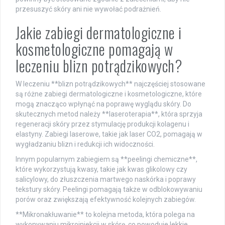
przesuszyć skóry ani nie wywołać podrażnień.
Jakie zabiegi dermatologiczne i
kosmetologiczne pomagają w
leczeniu blizn potrądzikowych?
W leczeniu **blizn potrądzikowych** najczęściej stosowane
są różne zabiegi dermatologiczne i kosmetologiczne, które
mogą znacząco wpłynąć na poprawę wyglądu skóry. Do
skutecznych metod należy **laseroterapia**, która sprzyja
regeneracji skóry przez stymulację produkcji kolagenu i
elastyny. Zabiegi laserowe, takie jak laser CO2, pomagają w
wygładzaniu blizn i redukcji ich widoczności.
Innym popularnym zabiegiem są **peelingi chemiczne**,
które wykorzystują kwasy, takie jak kwas glikolowy czy
salicylowy, do złuszczenia martwego naskórka i poprawy
tekstury skóry. Peelingi pomagają także w odblokowywaniu
porów oraz zwiększają efektywność kolejnych zabiegów.
**Mikronakłuwanie** to kolejna metoda, która polega na
wykonywaniu mikroiniekcji w skórę, co powoduje lekkie