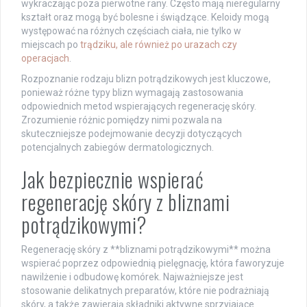
wykraczając poza pierwotne rany. Często mają nieregularny
kształt oraz mogą być bolesne i świądzące. Keloidy mogą
występować na różnych częściach ciała, nie tylko w
miejscach po
trądziku, ale również po urazach czy
operacjach
.
Rozpoznanie rodzaju blizn potrądzikowych jest kluczowe,
ponieważ różne typy blizn wymagają zastosowania
odpowiednich metod wspierających regenerację skóry.
Zrozumienie różnic pomiędzy nimi pozwala na
skuteczniejsze podejmowanie decyzji dotyczących
potencjalnych zabiegów dermatologicznych.
Jak bezpiecznie wspierać
regenerację skóry z bliznami
potrądzikowymi?
Regenerację skóry z **bliznami potrądzikowymi** można
wspierać poprzez odpowiednią pielęgnację, która faworyzuje
nawilżenie i odbudowę komórek. Najważniejsze jest
stosowanie delikatnych preparatów, które nie podrażniają
skóry, a także zawierają składniki aktywne sprzyjające