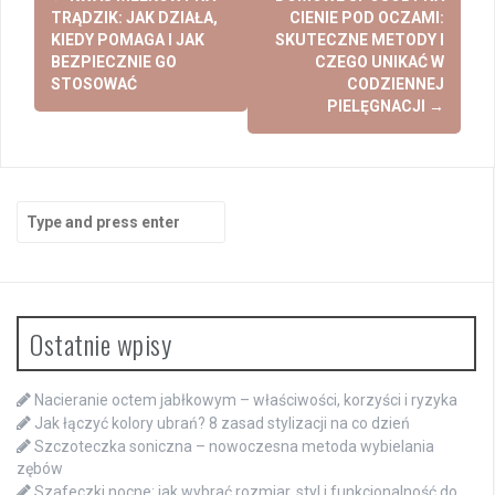
navigation
TRĄDZIK: JAK DZIAŁA,
CIENIE POD OCZAMI:
KIEDY POMAGA I JAK
SKUTECZNE METODY I
BEZPIECZNIE GO
CZEGO UNIKAĆ W
STOSOWAĆ
CODZIENNEJ
PIELĘGNACJI
→
Search
for:
Ostatnie wpisy
Nacieranie octem jabłkowym – właściwości, korzyści i ryzyka
Jak łączyć kolory ubrań? 8 zasad stylizacji na co dzień
Szczoteczka soniczna – nowoczesna metoda wybielania
zębów
Szafeczki nocne: jak wybrać rozmiar, styl i funkcjonalność do