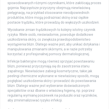
spowodowanych różnymi czynnikami, które zakłócają proces
gojenia. Najczęstsze przyczyny obejmują niewłaściwą
pielęgnację, na przykład stosowanie nieodpowiednich
produktów, które mogą podrażniać skórę oraz ciężkie
postacie trądziku, które prowadzą do większych uszkodzeń.
Wyciskanie zmian trądzikowych to kolejny istotny czynnik
ryzyka. Wiele osób, nieświadomie, powoduje dodatkowe
uszkodzenia skóry, co zwiększa prawdopodobieństwo
wystąpienia blizn. Dlatego ważne jest, aby unikać dotykania i
manipulowania zmianami skórnymi, a w razie potrzeby
korzystać z profesjonalnej pomocy dermatologicznej.
Infekcje bakteryjne mogą również sprzyjać powstawaniu
blizn, ponieważ przyczyniają się do zaostrzenia stanu
zapalnego. Niewłaściwe zabiegi kosmetyczne, takie jak
peelingi chemiczne wykonane w niewłaściwy sposób, mogą
pogłębiać uszkodzenia skóry i prowadzić do powstawania
blizn. Dlatego ważne jest wybieranie doświadczonych
specjalistów oraz dbanie o właściwą higienę, np. poprzez
regularną wymianę poszewek na poduszki oraz ręczników,
aby zminimalizować ryzyko infekcji.