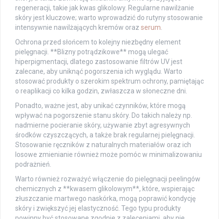
regeneracji, takie jak kwas glikolowy. Regularne nawilżanie
skóry jest kluczowe; warto wprowadzić do rutyny stosowanie
intensywnie nawilżających kremów oraz
serum
.
Ochrona przed słońcem to kolejny niezbędny element
pielęgnacji. **Blizny potrądzikowe** mogą ulegać
hiperpigmentacji, dlatego zastosowanie filtrów UV jest
zalecane, aby uniknąć pogorszenia ich wyglądu. Warto
stosować produkty o szerokim spektrum ochrony, pamiętając
o reaplikacji co kilka godzin, zwłaszcza w słoneczne dni.
Ponadto, ważne jest, aby unikać czynników, które mogą
wpływać na pogorszenie stanu skóry. Do takich należy np.
nadmierne pocieranie skóry, używanie zbyt agresywnych
środków czyszczących, a także brak regularnej pielęgnacji.
Stosowanie ręczników z naturalnych materiałów oraz ich
losowe zmienianie również może pomóc w minimalizowaniu
podrażnień.
Warto również rozważyć włączenie do pielęgnacji peelingów
chemicznych z **kwasem glikolowym**, które, wspierając
złuszczanie martwego naskórka, mogą poprawić kondycję
skóry i zwiększyć jej elastyczność. Tego typu produkty
powinny być stosowane zgodnie z zaleceniami, aby nie