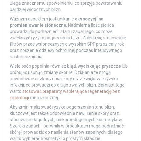
ulega znacznemu spowolnieniu, co sprzyja powstawaniu
bardziej widocznych blizn.
Ważnym aspektem jest unikanie
ekspozycji na
promieniowanie słoneczne
. Nadmierna ilość słońca
prowadzi do podrażnień i stanu zapalnego, co może
zwiększyć ryzyko pogorszenia blizn. Zaleca się stosowanie
filtrów przeciwsłonecznych o wysokim SPF przez cały rok
oraz noszenie odzieży ochronnej podczas intensywnego
nasłonecznienia.
Wiele osób popełnia również błąd,
wyciskając pryszcze
lub
próbując usunąć zmiany skórne. Działania te mogą
powodować uszkodzenia skóry oraz zwiększać ryzyko
infekcji, co prowadzi do długotrwałych blizn. Zamiast tego,
warto
stosować preparaty wspierające regenerację bez
ingerencji
mechanicznej.
Aby zminimalizować ryzyko pogorszenia stanu blizn,
kluczowe jest także odpowiednie nawilżenie skóry oraz
stosowanie łagodnych, niekomedogennych kosmetyków.
Szeroki zapach i barwniki w produktach mogą podrażniać
skórę i prowadzić do nasilenia stanów zapalnych, dlatego
warto wybierać kosmetyki o prostym składzie.