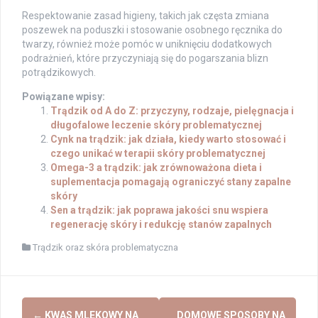
Respektowanie zasad higieny, takich jak częsta zmiana
poszewek na poduszki i stosowanie osobnego ręcznika do
twarzy, również może pomóc w uniknięciu dodatkowych
podrażnień, które przyczyniają się do pogarszania blizn
potrądzikowych.
Powiązane wpisy:
Trądzik od A do Z: przyczyny, rodzaje, pielęgnacja i
długofalowe leczenie skóry problematycznej
Cynk na trądzik: jak działa, kiedy warto stosować i
czego unikać w terapii skóry problematycznej
Omega-3 a trądzik: jak zrównoważona dieta i
suplementacja pomagają ograniczyć stany zapalne
skóry
Sen a trądzik: jak poprawa jakości snu wspiera
regenerację skóry i redukcję stanów zapalnych
Trądzik oraz skóra problematyczna
Post
←
KWAS MLEKOWY NA
DOMOWE SPOSOBY NA