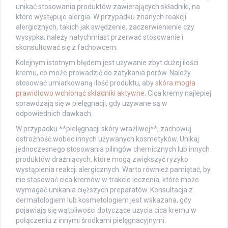
unikać stosowania produktów zawierających składniki, na
które występuje alergia. W przypadku znanych reakcji
alergicznych, takich jak swędzenie, zaczerwienienie czy
wysypka, należy natychmiast przerwać stosowanie i
skonsultować się z fachowcem.
Kolejnym istotnym błędem jest używanie zbyt dużej ilości
kremu, co może prowadzić do zatykania porów. Należy
stosować umiarkowaną ilość produktu, aby
skóra mogła
prawidłowo wchłonąć składniki aktywne
. Cica kremy najlepiej
sprawdzają się w pielęgnacji, gdy używane są w
odpowiednich dawkach.
W przypadku **pielęgnacji skóry wrażliwej**, zachowuj
ostrożność wobec innych używanych kosmetyków. Unikaj
jednoczesnego stosowania pilingów chemicznych lub innych
produktów drażniących, które mogą zwiększyć ryzyko
wystąpienia reakcji alergicznych. Warto również pamiętać, by
nie stosować cica kremów w trakcie leczenia, które może
wymagać unikania cięższych preparatów. Konsultacja z
dermatologiem lub kosmetologiem jest wskazana, gdy
pojawiają się wątpliwości dotyczące użycia cica kremu w
połączeniu z innymi środkami pielęgnacyjnymi.