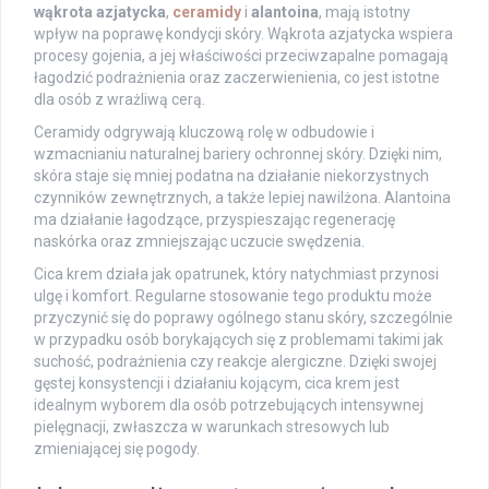
wąkrota azjatycka
,
ceramidy
i
alantoina
, mają istotny
wpływ na poprawę kondycji skóry. Wąkrota azjatycka wspiera
procesy gojenia, a jej właściwości przeciwzapalne pomagają
łagodzić podrażnienia oraz zaczerwienienia, co jest istotne
dla osób z wrażliwą cerą.
Ceramidy odgrywają kluczową rolę w odbudowie i
wzmacnianiu naturalnej bariery ochronnej skóry. Dzięki nim,
skóra staje się mniej podatna na działanie niekorzystnych
czynników zewnętrznych, a także lepiej nawilżona. Alantoina
ma działanie łagodzące, przyspieszając regenerację
naskórka oraz zmniejszając uczucie swędzenia.
Cica krem działa jak opatrunek, który natychmiast przynosi
ulgę i komfort. Regularne stosowanie tego produktu może
przyczynić się do poprawy ogólnego stanu skóry, szczególnie
w przypadku osób borykających się z problemami takimi jak
suchość, podrażnienia czy reakcje alergiczne. Dzięki swojej
gęstej konsystencji i działaniu kojącym, cica krem jest
idealnym wyborem dla osób potrzebujących intensywnej
pielęgnacji, zwłaszcza w warunkach stresowych lub
zmieniającej się pogody.