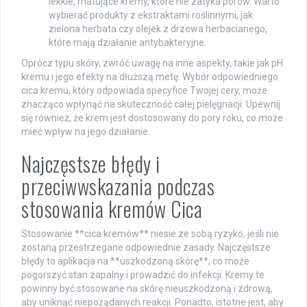
lekkie, matujące kremy, które nie zatyka porów. Warto
wybierać produkty z ekstraktami roślinnymi, jak
zielona herbata czy olejek z drzewa herbacianego,
które mają działanie antybakteryjne.
Oprócz typu skóry, zwróć uwagę na inne aspekty, takie jak pH
kremu i jego efekty na dłuższą metę. Wybór odpowiedniego
cica kremu, który odpowiada specyfice Twojej cery, może
znacząco wpłynąć na skuteczność całej pielęgnacji. Upewnij
się również, że krem jest dostosowany do pory roku, co może
mieć wpływ na jego działanie.
Najczęstsze błędy i
przeciwwskazania podczas
stosowania kremów Cica
Stosowanie **cica kremów** niesie ze sobą ryzyko, jeśli nie
zostaną przestrzegane odpowiednie zasady. Najczęstsze
błędy to aplikacja na **uszkodzoną skórę**, co może
pogorszyć stan zapalny i prowadzić do infekcji. Kremy te
powinny być stosowane na skórę nieuszkodzoną i zdrową,
aby uniknąć niepożądanych reakcji. Ponadto, istotne jest, aby