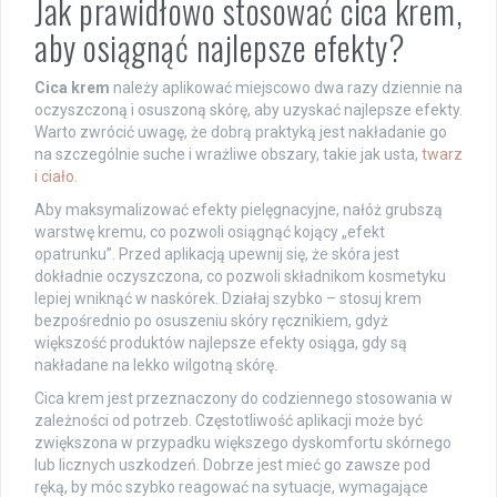
Jak prawidłowo stosować cica krem,
aby osiągnąć najlepsze efekty?
Cica krem
należy aplikować miejscowo dwa razy dziennie na
oczyszczoną i osuszoną skórę, aby uzyskać najlepsze efekty.
Warto zwrócić uwagę, że dobrą praktyką jest nakładanie go
na szczególnie suche i wrażliwe obszary, takie jak usta,
twarz
i ciało
.
Aby maksymalizować efekty pielęgnacyjne, nałóż grubszą
warstwę kremu, co pozwoli osiągnąć kojący „efekt
opatrunku”. Przed aplikacją upewnij się, że skóra jest
dokładnie oczyszczona, co pozwoli składnikom kosmetyku
lepiej wniknąć w naskórek. Działaj szybko – stosuj krem
bezpośrednio po osuszeniu skóry ręcznikiem, gdyż
większość produktów najlepsze efekty osiąga, gdy są
nakładane na lekko wilgotną skórę.
Cica krem jest przeznaczony do codziennego stosowania w
zależności od potrzeb. Częstotliwość aplikacji może być
zwiększona w przypadku większego dyskomfortu skórnego
lub licznych uszkodzeń. Dobrze jest mieć go zawsze pod
ręką, by móc szybko reagować na sytuacje, wymagające