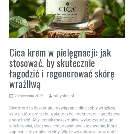
Cica krem w pielęgnacji: jak
stosować, by skutecznie
łagodzić i regenerować skórę
wrażliwą
29 stycznia 2026
milkyblog.pl
Cica krem to doskonałe rozwiązanie dla osób z wrażliwą
skórą, które potrzebują skutecznej regeneracji i łagodzenia
podrażnień. Aby jednak maksymalnie wykorzystać jego
właściwości, kluczowe jest prawidłowe stosowanie, które
zapewni optymalne efekty. Właściwa aplikacja oraz dobór