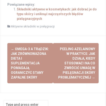
Powiązane wpisy:
Składniki aktywne w kosmetykach: jak dobrać je do
typu skóry i uniknąć najczęstszych błędów
pielęgnacyjnych
Aktywne składniki w pielęgnacji
Post
←
OMEGA-3 A TRĄDZIK:
PEELING AZELAINOWY
navigation
JAK ZRÓWNOWAŻONA
W PRAKTYCE: JAK
DIETA I
DZIAŁA, KIEDY
SUPLEMENTACJA
STOSOWAĆ I NA CO
POMAGAJĄ
ZWRÓCIĆ UWAGĘ W
OGRANICZYĆ STANY
PIELĘGNACJI SKÓRY
ZAPALNE SKÓRY
PROBLEMATYCZNEJ
→
Search