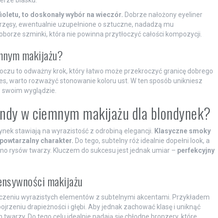
erze blasku.
fioletu, to doskonały wybór na wieczór.
Dobrze nałożony eyeliner
rzęsy, ewentualnie uzupełnione o sztuczne, nadadzą mu
orze szminki, która nie powinna przytłoczyć całości kompozycji.
mnym makijażu?
czu to odważny krok, który łatwo może przekroczyć granicę dobrego
s, warto rozważyć stonowanie koloru ust. W ten sposób unikniesz
 swoim wyglądzie.
trendy w ciemnym makijażu dla blondynek?
ek stawiają na wyrazistość z odrobiną elegancji.
Klasyczne smoky
epowtarzalny charakter.
Do tego, subtelny róż idealnie dopełni look, a
kno rysów twarzy. Kluczem do sukcesu jest jednak umiar –
perfekcyjny
tensywności makijażu
czeniu wyrazistych elementów z subtelnymi akcentami. Przykładem
pojrzeniu drapieżności i głębi. Aby jednak zachować klasę i uniknąć
twarzy. Do tego celu idealnie nadają się chłodne bronzery, które