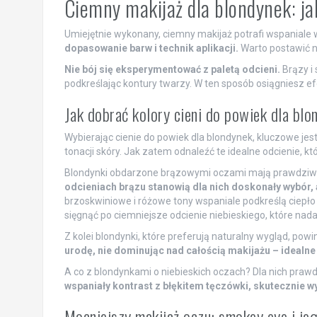
Ciemny makijaż dla blondynek: j
Umiejętnie wykonany, ciemny makijaż potrafi wspaniale
dopasowanie barw i technik aplikacji.
Warto postawić n
Nie bój się eksperymentować z paletą odcieni.
Brązy i 
podkreślając kontury twarzy. W ten sposób osiągniesz e
Jak dobrać kolory cieni do powiek dla bl
Wybierając cienie do powiek dla blondynek, kluczowe jest
tonacji skóry. Jak zatem odnaleźć te idealne odcienie, k
Blondynki obdarzone brązowymi oczami mają prawdziwe
odcieniach brązu stanowią dla nich doskonały wybór, 
brzoskwiniowe i różowe tony wspaniale podkreślą ciepło 
sięgnąć po ciemniejsze odcienie niebieskiego, które nadad
Z kolei blondynki, które preferują naturalny wygląd, pow
urodę, nie dominując nad całością makijażu – idealne
A co z blondynkami o niebieskich oczach? Dla nich prawd
wspaniały kontrast z błękitem tęczówki, skutecznie wy
Mocniejszy makijaż oczu: smokey eye i je