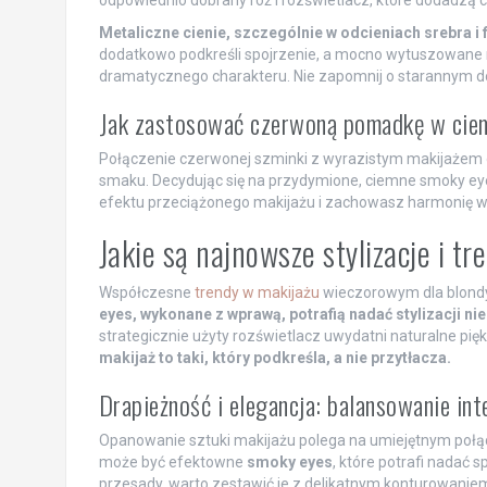
odpowiednio dobrany róż i rozświetlacz, które dodadzą c
Metaliczne cienie, szczególnie w odcieniach srebra i 
dodatkowo podkreśli spojrzenie, a mocno wytuszowane 
dramatycznego charakteru. Nie zapomnij o starannym dob
Jak zastosować czerwoną pomadkę w cie
Połączenie czerwonej szminki z wyrazistym makijażem o
smaku. Decydując się na przydymione, ciemne smoky eye
efektu przeciążonego makijażu i zachowasz harmonię w
Jakie są najnowsze stylizacje i 
Współczesne
trendy w makijażu
wieczorowym dla blondyn
eyes, wykonane z wprawą, potrafią nadać stylizacji ni
strategicznie użyty rozświetlacz uwydatni naturalne pię
makijaż to taki, który podkreśla, a nie przytłacza.
Drapieżność i elegancja: balansowanie in
Opanowanie sztuki makijażu polega na umiejętnym połą
może być efektowne
smoky eyes
, które potrafi nadać s
przesady, warto zestawić je z delikatnym konturowaniem 