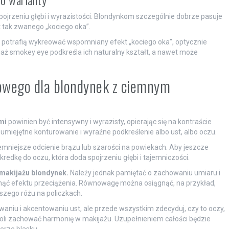
spojrzeniu głębi i wyrazistości. Blondynkom szczególnie dobrze pasuje
 tak zwanego „kociego oka”.
, potrafią wykreować wspomniany efekt „kociego oka”, optycznie
jaż smokey eye podkreśla ich naturalny kształt, a nawet może
rowego dla blondynek z ciemnym
mi
powinien być intensywny i wyrazisty, opierając się na kontraście
 umiejętne konturowanie i wyraźne podkreślenie albo ust, albo oczu.
emniejsze odcienie brązu lub szarości na powiekach. Aby jeszcze
kredkę do oczu, która doda spojrzeniu głębi i tajemniczości.
 makijażu blondynek.
Należy jednak pamiętać o zachowaniu umiaru i
knąć efektu przeciążenia. Równowagę można osiągnąć, na przykład,
szego różu na policzkach.
waniu i akcentowaniu ust, ale przede wszystkim zdecyduj, czy to oczy,
woli zachować harmonię w makijażu. Uzupełnieniem całości będzie