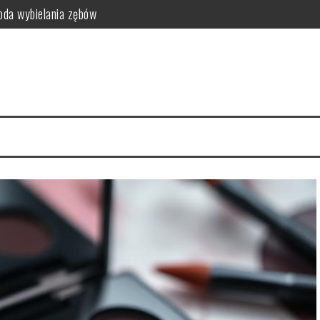
da wybielania zębów
i funkcjonalność do sypialni
idealny styl?
ego warto zrezygnować z szamponu?
kty relaksacyjne
i na co dzień