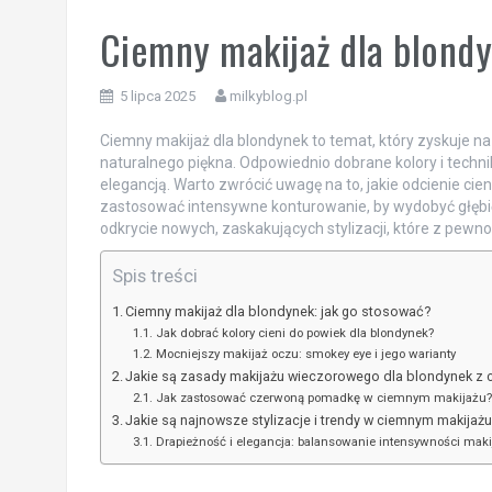
Ciemny makijaż dla blondy
5 lipca 2025
milkyblog.pl
Ciemny makijaż dla blondynek to temat, który zyskuje na
naturalnego piękna. Odpowiednio dobrane kolory i techn
elegancją. Warto zwrócić uwagę na to, jakie odcienie cien
zastosować intensywne konturowanie, by wydobyć głębię 
odkrycie nowych, zaskakujących stylizacji, które z pewno
Spis treści
Ciemny makijaż dla blondynek: jak go stosować?
Jak dobrać kolory cieni do powiek dla blondynek?
Mocniejszy makijaż oczu: smokey eye i jego warianty
Jakie są zasady makijażu wieczorowego dla blondynek z
Jak zastosować czerwoną pomadkę w ciemnym makijażu?
Jakie są najnowsze stylizacje i trendy w ciemnym makijaż
Drapieżność i elegancja: balansowanie intensywności maki