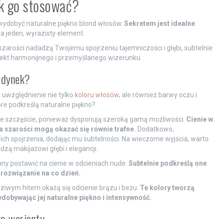
ak go stosować?
 wydobyć naturalne piękno blond włosów.
Sekretem jest idealne
a jeden, wyrazisty element.
szarości nadadzą Twojemu spojrzeniu tajemniczości i głębi, subtelnie
fekt harmonijnego i przemyślanego wizerunku.
ondynek?
 uwzględnienie nie tylko
koloru włosów
, ale również barwy oczu i
tóre podkreślą naturalne piękno?
 szczęście, ponieważ dysponują szeroką gamą możliwości.
Cienie w
a szarości mogą okazać się równie trafne.
Dodatkowo,
ich spojrzenia, dodając mu subtelności. Na wieczorne wyjścia, warto
zą makijażowi głębi i elegancji.
inny postawić na cienie w odcieniach nude.
Subtelnie podkreślą one
 rozwiązanie na co dzień.
ziwym hitem okażą się odcienie brązu i beżu.
Te kolory tworzą
dobywając jej naturalne piękno i intensywność.
go warianty