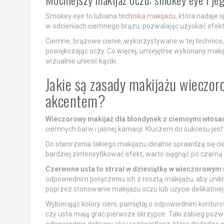
Smokey eye to lubiana
technika makijażu
, która nadaje 
w odcieniach ciemnego brązu, pozwalając uzyskać efekt
Ciemne, brązowe cienie, wykorzystywane w tej technice
powiększając oczy. Co więcej, umiejętnie wykonany maki
wizualnie unieść kąciki.
Jakie są zasady makijażu wieczo
akcentem?
Wieczorowy makijaż dla blondynek z ciemnymi włosa
ciemnych barw i jasnej karnacji. Kluczem do sukcesu jest
Do stworzenia takiego makijażu idealnie sprawdzą się ci
bardziej zintensyfikować efekt, warto sięgnąć po czarną 
Czerwone usta to strzał w dziesiątkę w wieczorowym
odpowiednim połączeniu ich z resztą makijażu, aby uni
poprzez stonowanie makijażu oczu lub użycie delikatniej
Wybierając kolory cieni, pamiętaj o odpowiednim konturo
czy usta mają grać pierwsze skrzypce. Taki zabieg poz