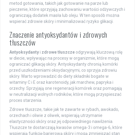
metod gotowania, takich jak gotowanie na parze lub
pieczenie, które sprzyjają zachowaniu wartości odżywczych i
ograniczają dodatek masła lub oleju. W ten sposób można
wspierać zdrowie skóry i minimalizować ryzyko glikacji.
Znaczenie antyoksydantów i zdrowych
tłuszczów
Antyoksydanty
i
zdrowe tłuszcze
odgrywają kluczową rolę
w diecie, wpływając na procesy w organizmie, które mogą
ograniczać glikację skóry. Antyoksydanty chronią komórki
przed uszkodzeniami oksydacyjnymi, co sprzyja zdrowiu
skóry. Warto wprowadzić do diety składniki bogate w
witaminy C i E oraz karotenoidy, jak marchew, papryka i
orzechy. Sprzyjają one regeneracji komórek oraz pomagają
w neutralizacji wolnych rodników, które mogą przyspieszać
proces starzenia.
Zdrowe tłuszcze, takie jak te zawarte w rybach, awokado,
orzechach i oliwie z oliwek, wspierają utrzymanie
elastyczności skóry oraz jej odpowiedniego nawilżenia.
Tłuszcze te dostarczają kwasów omega-3 i omega-6, które
wspierają funkcję barierową skóry i mogą zmniejszać stan