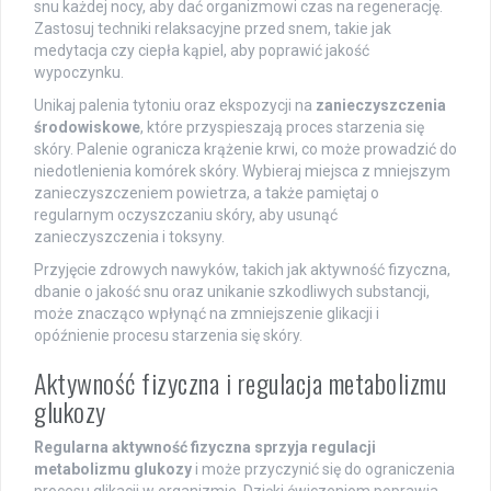
snu każdej nocy, aby dać organizmowi czas na regenerację.
Zastosuj techniki relaksacyjne przed snem, takie jak
medytacja czy ciepła kąpiel, aby poprawić jakość
wypoczynku.
Unikaj palenia tytoniu oraz ekspozycji na
zanieczyszczenia
środowiskowe
, które przyspieszają proces starzenia się
skóry. Palenie ogranicza krążenie krwi, co może prowadzić do
niedotlenienia komórek skóry. Wybieraj miejsca z mniejszym
zanieczyszczeniem powietrza, a także pamiętaj o
regularnym oczyszczaniu skóry, aby usunąć
zanieczyszczenia i toksyny.
Przyjęcie zdrowych nawyków, takich jak aktywność fizyczna,
dbanie o jakość snu oraz unikanie szkodliwych substancji,
może znacząco wpłynąć na zmniejszenie glikacji i
opóźnienie procesu starzenia się skóry.
Aktywność fizyczna i regulacja metabolizmu
glukozy
Regularna aktywność fizyczna sprzyja regulacji
metabolizmu glukozy
i może przyczynić się do ograniczenia
procesu glikacji w organizmie. Dzięki ćwiczeniom poprawia