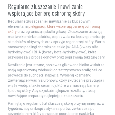
Regularne złuszczanie i nawilżanie
wspierające barierę ochronną skóry
Regularne złuszczanie
i
nawilżanie
są kluczowymi
elementami
pielęgnacji, które wspierają barierę ochronną
skóry
oraz ograniczają skutki glikacji. Złuszczanie usuwają
martwe komórki naskórka, co pozwala na lepszą penetrację
składników aktywnych oraz sprzyja regeneracji skóry. Warto
stosować peelingi chemiczne, takie jak AHA (kwasy alfa-
hydroksylowe) i BHA (kwasy beta-hydroksylowe), które
przyspieszają proces odnowy oraz poprawiają teksturę cery.
Nawilżanie jest istotne, ponieważ glikowane białka w skórze
mają ograniczoną zdolność do zatrzymywania
wilgoci
, co
prowadzi do suchości i napięcia. Wybieraj kosmetyki
zawierające kwas hialuronowy, który skutecznie przyciąga i
wiąże wodę, a także ceramidy, które wzmacniają barierę
lipidową skóry. Aby uzyskać najlepsze rezultaty, stosuj
nawilżające preparaty najlepiej po złuszczaniu.
Pamiętaj o regularności! Złuszczaj skórę przynajmniej raz w
tygodniu, aby uniknąć zatykania porów, zwłaszcza po
sezonie letnim, który powoduje pogrubienie naskórka.