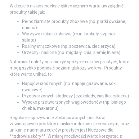
W diecie o niskim indeksie glikemicznym warto uwzględnić
produkty takie jak:
Pełnoziarniste produkty zbożowe (np. płatki owsiane,
quinoa)
Warzywa niskoskrobiowe (m.in. brokuły, szpinak,
sałata)
Rośliny strączkowe (np. soczewica, ciecierzyca)
Orzechy i nasiona (np. migdały, chia, siemię lniane)
Natomiast należy ograniczyć spożycie cukrów prostych, które
mogą szybko podnosić poziom glukozy we krwi. Produkty,
które warto unikać, to:
Napojów słodzonych (np. napoje gazowane, soki
owocowe)
Przetworzonych słodyczy (czekolady, ciastka, cukierki)
Wysoko przetworzonych węglowodanów (np. białego
chleba, makaronu).
Regularne spożywanie zbilansowanych posiłków,
zawierających produkty o niskim indeksie glikemicznym, oraz
unikanie nadmiaru cukrów prostych jest kluczowe dla
**zdrowia skóry**. W miarę możliwości warto korzystać z