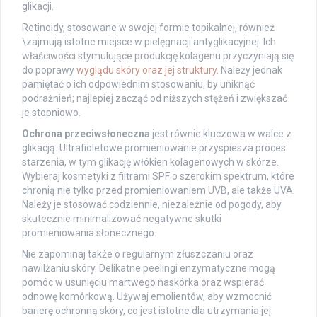
glikacji.
Retinoidy, stosowane w swojej formie topikalnej, również
\zajmują istotne miejsce w pielęgnacji antyglikacyjnej. Ich
właściwości stymulujące produkcję kolagenu przyczyniają się
do poprawy
wyglądu skóry oraz jej struktury
. Należy jednak
pamiętać o ich odpowiednim stosowaniu, by uniknąć
podrażnień; najlepiej zacząć od niższych stężeń i zwiększać
je stopniowo.
Ochrona przeciwsłoneczna
jest równie kluczowa w walce z
glikacją. Ultrafioletowe promieniowanie przyspiesza proces
starzenia, w tym glikację włókien kolagenowych w skórze.
Wybieraj kosmetyki z filtrami SPF o szerokim spektrum, które
chronią nie tylko przed promieniowaniem UVB, ale także UVA.
Należy je stosować codziennie, niezależnie od pogody, aby
skutecznie minimalizować negatywne skutki
promieniowania słonecznego.
Nie zapominaj także o regularnym złuszczaniu oraz
nawilżaniu skóry. Delikatne peelingi enzymatyczne mogą
pomóc w usunięciu martwego naskórka oraz wspierać
odnowę komórkową. Używaj emolientów, aby wzmocnić
barierę ochronną skóry, co jest istotne dla utrzymania jej