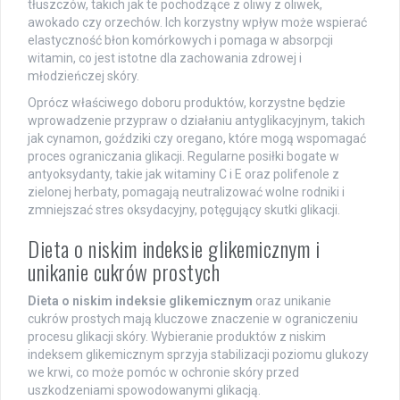
tłuszczów, takich jak te pochodzące z oliwy z oliwek,
awokado czy orzechów. Ich korzystny wpływ może wspierać
elastyczność błon komórkowych i pomaga w absorpcji
witamin, co jest istotne dla zachowania zdrowej i
młodzieńczej skóry.
Oprócz właściwego doboru produktów, korzystne będzie
wprowadzenie przypraw o działaniu antyglikacyjnym, takich
jak cynamon, goździki czy oregano, które mogą wspomagać
proces ograniczania glikacji. Regularne posiłki bogate w
antyoksydanty, takie jak witaminy C i E oraz polifenole z
zielonej herbaty, pomagają neutralizować wolne rodniki i
zmniejszać stres oksydacyjny, potęgujący skutki glikacji.
Dieta o niskim indeksie glikemicznym i
unikanie cukrów prostych
Dieta o niskim indeksie glikemicznym
oraz unikanie
cukrów prostych mają kluczowe znaczenie w ograniczeniu
procesu glikacji skóry. Wybieranie produktów z niskim
indeksem glikemicznym sprzyja stabilizacji poziomu glukozy
we krwi, co może pomóc w ochronie skóry przed
uszkodzeniami spowodowanymi glikacją.