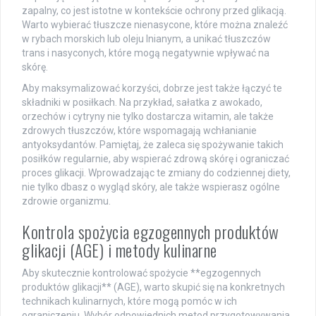
zapalny, co jest istotne w kontekście ochrony przed glikacją.
Warto wybierać tłuszcze nienasycone, które można znaleźć
w rybach morskich lub oleju lnianym, a unikać tłuszczów
trans i nasyconych, które mogą negatywnie wpływać na
skórę.
Aby maksymalizować korzyści, dobrze jest także łączyć te
składniki w posiłkach. Na przykład, sałatka z awokado,
orzechów i cytryny nie tylko dostarcza witamin, ale także
zdrowych tłuszczów, które wspomagają wchłanianie
antyoksydantów. Pamiętaj, że zaleca się spożywanie takich
posiłków regularnie, aby wspierać zdrową skórę i ograniczać
proces glikacji. Wprowadzając te zmiany do codziennej diety,
nie tylko dbasz o wygląd skóry, ale także wspierasz ogólne
zdrowie organizmu.
Kontrola spożycia egzogennych produktów
glikacji (AGE) i metody kulinarne
Aby skutecznie kontrolować spożycie **egzogennych
produktów glikacji** (AGE), warto skupić się na konkretnych
technikach kulinarnych, które mogą pomóc w ich
ograniczeniu. Wybór odpowiednich metod przygotowywania