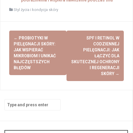
Styl życia i kondycja skóry
Post
←
PROBIOTYKI W
SPF I RETINOL W
navigation
PIELĘGNACJI SKÓRY:
CODZIENNEJ
JAK WSPIERAĆ
PIELĘGNACJI: JAK
MIKROBIOM I UNIKAĆ
ŁĄCZYĆ DLA
NAJCZĘSTSZYCH
SKUTECZNEJ OCHRONY
BŁĘDÓW
I REGENERACJI
SKÓRY
→
Search
for: