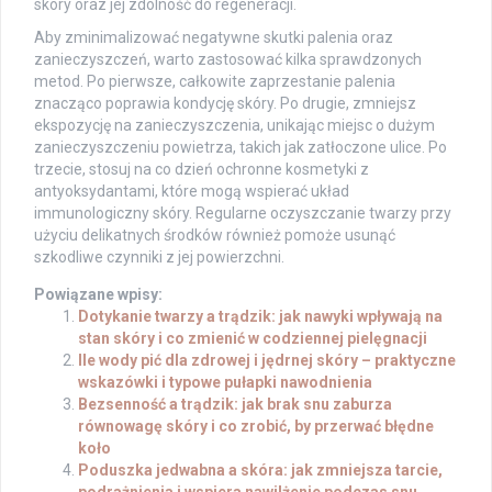
skóry oraz jej zdolność do regeneracji.
Aby zminimalizować negatywne skutki palenia oraz
zanieczyszczeń, warto zastosować kilka sprawdzonych
metod. Po pierwsze, całkowite zaprzestanie palenia
znacząco poprawia kondycję skóry. Po drugie, zmniejsz
ekspozycję na zanieczyszczenia, unikając miejsc o dużym
zanieczyszczeniu powietrza, takich jak zatłoczone ulice. Po
trzecie, stosuj na co dzień ochronne kosmetyki z
antyoksydantami, które mogą wspierać układ
immunologiczny skóry. Regularne oczyszczanie twarzy przy
użyciu delikatnych środków również pomoże usunąć
szkodliwe czynniki z jej powierzchni.
Powiązane wpisy:
Dotykanie twarzy a trądzik: jak nawyki wpływają na
stan skóry i co zmienić w codziennej pielęgnacji
Ile wody pić dla zdrowej i jędrnej skóry – praktyczne
wskazówki i typowe pułapki nawodnienia
Bezsenność a trądzik: jak brak snu zaburza
równowagę skóry i co zrobić, by przerwać błędne
koło
Poduszka jedwabna a skóra: jak zmniejsza tarcie,
podrażnienia i wspiera nawilżenie podczas snu