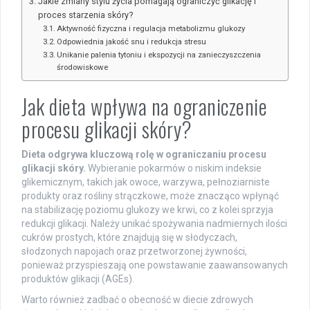
Jakie zmiany stylu życia pomagają ograniczyć glikację i
proces starzenia skóry?
Aktywność fizyczna i regulacja metabolizmu glukozy
Odpowiednia jakość snu i redukcja stresu
Unikanie palenia tytoniu i ekspozycji na zanieczyszczenia
środowiskowe
Jak dieta wpływa na ograniczenie
procesu glikacji skóry?
Dieta odgrywa kluczową rolę w ograniczaniu procesu
glikacji skóry.
Wybieranie pokarmów o niskim indeksie
glikemicznym, takich jak owoce, warzywa, pełnoziarniste
produkty oraz rośliny strączkowe, może znacząco wpłynąć
na stabilizację poziomu glukozy we krwi, co z kolei sprzyja
redukcji glikacji. Należy unikać spożywania nadmiernych ilości
cukrów prostych, które znajdują się w słodyczach,
słodzonych napojach oraz przetworzonej żywności,
ponieważ przyspieszają one powstawanie zaawansowanych
produktów glikacji (AGEs).
Warto również zadbać o obecność w diecie zdrowych