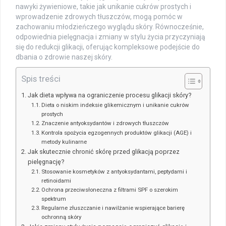
nawyki żywieniowe, takie jak unikanie cukrów prostych i
wprowadzenie zdrowych tłuszczów, mogą pomóc w
zachowaniu młodzieńczego wyglądu skóry. Równocześnie,
odpowiednia pielęgnacja i zmiany w stylu życia przyczyniają
się do redukcji glikacji, oferując kompleksowe podejście do
dbania o zdrowie naszej skóry.
Spis treści
Jak dieta wpływa na ograniczenie procesu glikacji skóry?
Dieta o niskim indeksie glikemicznym i unikanie cukrów
prostych
Znaczenie antyoksydantów i zdrowych tłuszczów
Kontrola spożycia egzogennych produktów glikacji (AGE) i
metody kulinarne
Jak skutecznie chronić skórę przed glikacją poprzez
pielęgnację?
Stosowanie kosmetyków z antyoksydantami, peptydami i
retinoidami
Ochrona przeciwsłoneczna z filtrami SPF o szerokim
spektrum
Regularne złuszczanie i nawilżanie wspierające barierę
ochronną skóry