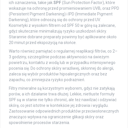
ich oznaczenia, takie jak
SPF
(Sun Protection Factor), które
wskazuje na ochronę przed promieniowaniem UVB, oraz PPD
(Persistent Pigment Darkening) i IPD (Immediate Pigment
Darkening), które odnoszą się do ochrony przed UV.
Kosmetyki z wysokim filtrem od SPF 50 w górę są zalecane,
gdyż skutecznie minimalizują ryzyko uszkodzeń skóry.
Starannie dobrane preparaty powinny być aplikowane około
20 minut przed ekspozycją na słońce.
Warto również pamiętać o regularnej reaplikacji filtrów, co 2–
3 godziny, szczególnie podczas aktywności na świeżym
powietrzu, kontaktu z wodą lub w przypadku intensywnego
pocenia się. Do ochrony skóry wrażliwej, skłonnej do alergii,
zaleca się wybór produktów hipoalergicznych oraz bez
zapachu, co zmniejsza ryzyko podrażnień.
Filtry mineralne są korzystnym wyborem, gdyż nie zatykają
porów, a ich działanie trwa dłużej. Lekkie, nietłuste formuły
SPF są w stanie nie tylko chronić, ale też nawilżać i odżywiać
skórę, co jest istotne w kontekście jej zdrowia i wyglądu.
Zastosowanie odpowiednich produktów przeciwsłonecznych
znacząco wpływa na ograniczenie glikacji skóry oraz
spowolnienie procesów starzenia.