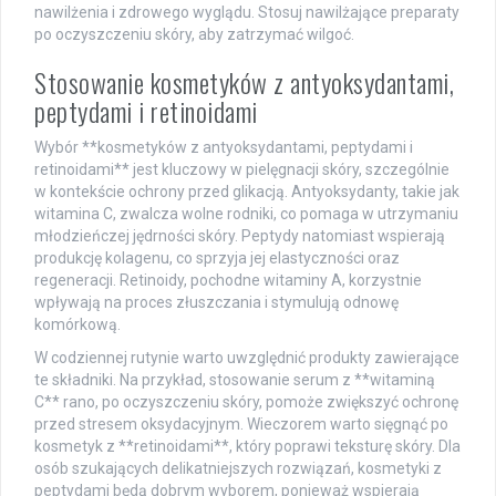
nawilżenia i zdrowego wyglądu. Stosuj nawilżające preparaty
po oczyszczeniu skóry, aby zatrzymać wilgoć.
Stosowanie kosmetyków z antyoksydantami,
peptydami i retinoidami
Wybór **kosmetyków z antyoksydantami, peptydami i
retinoidami** jest kluczowy w pielęgnacji skóry, szczególnie
w kontekście ochrony przed glikacją. Antyoksydanty, takie jak
witamina C, zwalcza wolne rodniki, co pomaga w utrzymaniu
młodzieńczej jędrności skóry. Peptydy natomiast wspierają
produkcję kolagenu, co sprzyja jej elastyczności oraz
regeneracji. Retinoidy, pochodne witaminy A, korzystnie
wpływają na proces złuszczania i stymulują odnowę
komórkową.
W codziennej rutynie warto uwzględnić produkty zawierające
te składniki. Na przykład, stosowanie serum z **witaminą
C** rano, po oczyszczeniu skóry, pomoże zwiększyć ochronę
przed stresem oksydacyjnym. Wieczorem warto sięgnąć po
kosmetyk z **retinoidami**, który poprawi teksturę skóry. Dla
osób szukających delikatniejszych rozwiązań, kosmetyki z
peptydami będą dobrym wyborem, ponieważ wspierają