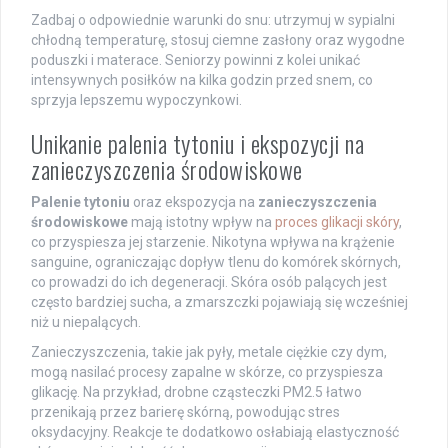
Zadbaj o odpowiednie warunki do snu: utrzymuj w sypialni
chłodną temperaturę, stosuj ciemne zasłony oraz wygodne
poduszki i materace. Seniorzy powinni z kolei unikać
intensywnych posiłków na kilka godzin przed snem, co
sprzyja lepszemu wypoczynkowi.
Unikanie palenia tytoniu i ekspozycji na
zanieczyszczenia środowiskowe
Palenie tytoniu
oraz ekspozycja na
zanieczyszczenia
środowiskowe
mają istotny wpływ na
proces glikacji skóry
,
co przyspiesza jej starzenie. Nikotyna wpływa na krążenie
sanguine, ograniczając dopływ tlenu do komórek skórnych,
co prowadzi do ich degeneracji. Skóra osób palących jest
często bardziej sucha, a zmarszczki pojawiają się wcześniej
niż u niepalących.
Zanieczyszczenia, takie jak pyły, metale ciężkie czy dym,
mogą nasilać procesy zapalne w skórze, co przyspiesza
glikację. Na przykład, drobne cząsteczki PM2.5 łatwo
przenikają przez barierę skórną, powodując stres
oksydacyjny. Reakcje te dodatkowo osłabiają elastyczność