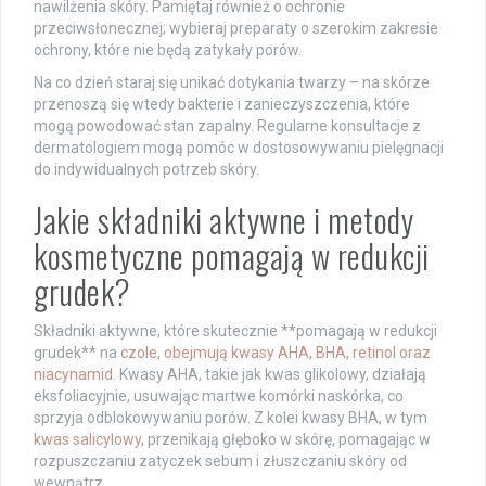
nawilżenia skóry. Pamiętaj również o ochronie
przeciwsłonecznej; wybieraj preparaty o szerokim zakresie
ochrony, które nie będą zatykały porów.
Na co dzień staraj się unikać dotykania twarzy – na skórze
przenoszą się wtedy bakterie i zanieczyszczenia, które
mogą powodować stan zapalny. Regularne konsultacje z
dermatologiem mogą pomóc w dostosowywaniu pielęgnacji
do indywidualnych potrzeb skóry.
Jakie składniki aktywne i metody
kosmetyczne pomagają w redukcji
grudek?
Składniki aktywne, które skutecznie **pomagają w redukcji
grudek** na
czole, obejmują kwasy AHA, BHA, retinol oraz
niacynamid
. Kwasy AHA, takie jak kwas glikolowy, działają
eksfoliacyjnie, usuwając martwe komórki naskórka, co
sprzyja odblokowywaniu porów. Z kolei kwasy BHA, w tym
kwas salicylowy
, przenikają głęboko w skórę, pomagając w
rozpuszczaniu zatyczek sebum i złuszczaniu skóry od
wewnątrz.