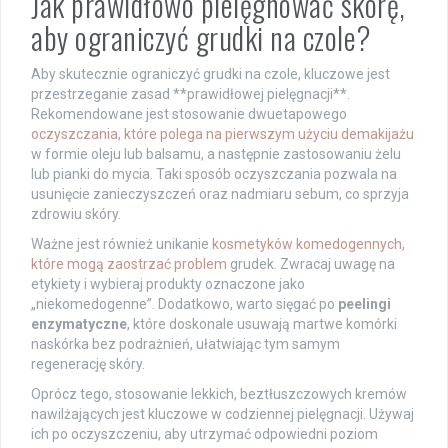
Jak prawidłowo pielęgnować skórę,
aby ograniczyć grudki na czole?
Aby skutecznie ograniczyć grudki na czole, kluczowe jest
przestrzeganie zasad **prawidłowej pielęgnacji**.
Rekomendowane jest stosowanie dwuetapowego
oczyszczania, które polega na pierwszym użyciu demakijażu
w formie oleju lub balsamu, a następnie zastosowaniu żelu
lub pianki do mycia. Taki sposób oczyszczania pozwala na
usunięcie zanieczyszczeń oraz nadmiaru sebum, co sprzyja
zdrowiu skóry.
Ważne jest również unikanie
kosmetyków komedogennych,
które mogą zaostrzać problem
grudek. Zwracaj uwagę na
etykiety i wybieraj produkty oznaczone jako
„niekomedogenne”. Dodatkowo, warto sięgać po
peelingi
enzymatyczne
, które doskonale usuwają martwe komórki
naskórka bez podrażnień, ułatwiając tym samym
regenerację skóry.
Oprócz tego, stosowanie lekkich, beztłuszczowych kremów
nawilżających jest kluczowe w codziennej pielęgnacji. Używaj
ich po oczyszczeniu, aby utrzymać odpowiedni poziom