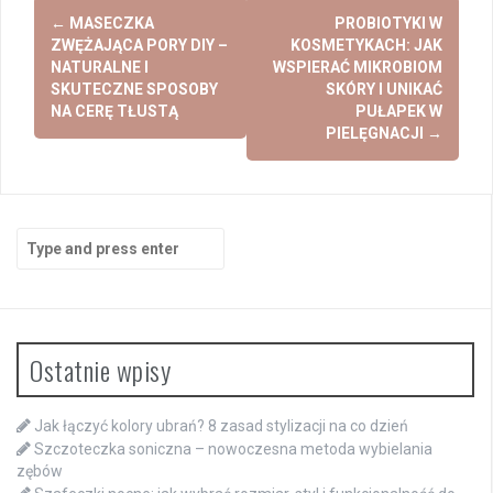
Post
←
MASECZKA
PROBIOTYKI W
navigation
ZWĘŻAJĄCA PORY DIY –
KOSMETYKACH: JAK
NATURALNE I
WSPIERAĆ MIKROBIOM
SKUTECZNE SPOSOBY
SKÓRY I UNIKAĆ
NA CERĘ TŁUSTĄ
PUŁAPEK W
PIELĘGNACJI
→
Search
for:
Ostatnie wpisy
Jak łączyć kolory ubrań? 8 zasad stylizacji na co dzień
Szczoteczka soniczna – nowoczesna metoda wybielania
zębów