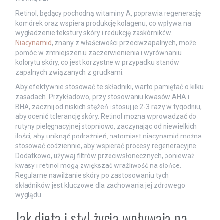
Retinol, będący pochodną witaminy A, poprawia regenerację
komórek oraz wspiera produkcję kolagenu, co wpływa na
wygładzenie tekstury skóry i redukcję zaskórników.
Niacynamid
, znany z właściwości przeciwzapalnych, może
pomóc w zmniejszeniu zaczerwienienia i wyrównaniu
kolorytu skóry, co jest korzystne w przypadku stanów
zapalnych związanych z grudkami.
Aby efektywnie stosować te składniki, warto pamiętać o kilku
zasadach. Przykładowo, przy stosowaniu kwasów AHA i
BHA, zacznij od niskich stężeń i stosuj je 2-3 razy w tygodniu,
aby ocenić tolerancję skóry. Retinol można wprowadzać do
rutyny pielęgnacyjnej stopniowo, zaczynając od niewielkich
ilości, aby uniknąć podrażnień, natomiast niacynamid można
stosować codziennie, aby wspierać procesy regeneracyjne.
Dodatkowo, używaj filtrów przeciwsłonecznych, ponieważ
kwasy i retinol mogą zwiększać wrażliwość na słońce.
Regularne nawilżanie skóry po zastosowaniu tych
składników jest kluczowe dla zachowania jej zdrowego
wyglądu.
Jak dieta i styl życia wpływają na