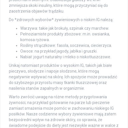
zmniejsza skoki insuliny, które mogą przyczyniać się do
zaostrzenia objawów trądziku.
Do *zdrowych wyborów* żywieniowych o niskim IG należą:
Warzywa: takie jak brokuły, szpinak czy marchew.
Pełnoziarniste produkty zbożowe: m.in. owsianka,
komosa ryżowa.
Rośliny strączkowe: fasola, soczewica, ciecierzyca.
Owoce: na przykład jagody, jabłka i gruszki.
Nabiał: jogurt naturalny i mleko o niskotłuszczowe.
Unikaj natomiast produktów o wysokim IG, takich jak białe
pieczywo, słodycze i napoje słodzone, które mogą
negatywnie wpływać na skórę. Ich spożycie może prowadzić
do szybszego przyrostu masy tkanki tłuszczowej oraz
nasilenia stanów zapalnych w organizmie.
Warto zwrócić uwagę na różne metody przygotowania
żywności; na przykład gotowanie na parze lub pieczenie
zamiast smażenia może pomóc w zachowaniu niskiego IG
posiłków. Nasze codzienne wybory żywieniowe mają zatem
bezpośredni wpływ na zdrowie skóry, co sprawia, że
świadome podejście do diety jest niezwykle ważne w walce z