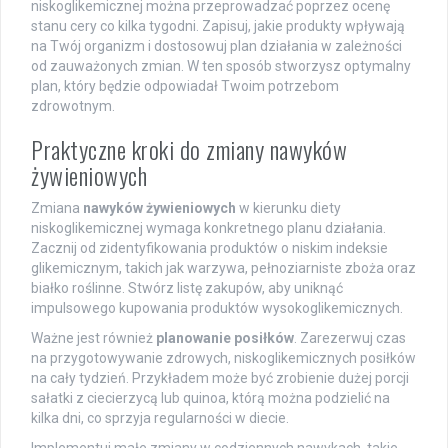
niskoglikemicznej można przeprowadzać poprzez ocenę
stanu cery co kilka tygodni. Zapisuj, jakie produkty wpływają
na Twój organizm i dostosowuj plan działania w zależności
od zauważonych zmian. W ten sposób stworzysz optymalny
plan, który będzie odpowiadał Twoim potrzebom
zdrowotnym.
Praktyczne kroki do zmiany nawyków
żywieniowych
Zmiana
nawyków żywieniowych
w kierunku diety
niskoglikemicznej wymaga konkretnego planu działania.
Zacznij od zidentyfikowania produktów o niskim indeksie
glikemicznym, takich jak warzywa, pełnoziarniste zboża oraz
białko roślinne. Stwórz listę zakupów, aby uniknąć
impulsowego kupowania produktów wysokoglikemicznych.
Ważne jest również
planowanie posiłków
. Zarezerwuj czas
na przygotowywanie zdrowych, niskoglikemicznych posiłków
na cały tydzień. Przykładem może być zrobienie dużej porcji
sałatki z ciecierzycą lub quinoa, którą można podzielić na
kilka dni, co sprzyja regularności w diecie.
Implementuj małe zmiany w codziennych nawykach, takie