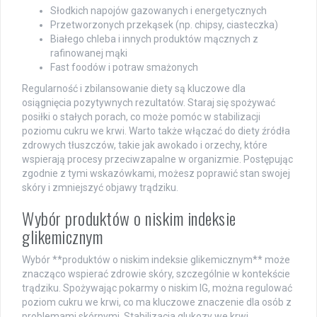
Słodkich napojów gazowanych i energetycznych
Przetworzonych przekąsek (np. chipsy, ciasteczka)
Białego chleba i innych produktów mącznych z
rafinowanej mąki
Fast foodów i potraw smażonych
Regularność i zbilansowanie diety są kluczowe dla
osiągnięcia pozytywnych rezultatów. Staraj się spożywać
posiłki o stałych porach, co może pomóc w stabilizacji
poziomu cukru we krwi. Warto także włączać do diety źródła
zdrowych tłuszczów, takie jak awokado i orzechy, które
wspierają procesy przeciwzapalne w organizmie. Postępując
zgodnie z tymi wskazówkami, możesz poprawić stan swojej
skóry i zmniejszyć objawy trądziku.
Wybór produktów o niskim indeksie
glikemicznym
Wybór **produktów o niskim indeksie glikemicznym** może
znacząco wspierać zdrowie skóry, szczególnie w kontekście
trądziku. Spożywając pokarmy o niskim IG, można regulować
poziom cukru we krwi, co ma kluczowe znaczenie dla osób z
problemami skórnymi. Stabilizacja glukozy we krwi