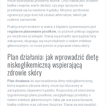
może wywoływać problemy skórne. Choć nabiał jest źródłem
białka i wapnia, warto śledzić, czy jego spożycie nie
przekłada się na nasilenie trądziku. Możesz spróbować
ograniczyć jego ilość lub szukać alternatyw, takich jak
roślinne zamienniki.
Praktycznym krokiem w walce z błędami żywieniowymi jest
regularne planowanie posiłków
, co pozwoli uniknąć sięgania
po niezdrowe przekąski. Staraj się ponadto sporządzać listy
zakupowe, skupiając się na produktach o niskim indeksie
glikemicznym, co może pomóc w poprawie stanu skóry.
Plan działania: jak wprowadzić dietę
niskoglikemiczną wspierającą
zdrowie skóry
Plan działania
do wprowadzenia diety niskoglikemicznej,
która wspiera zdrowie skóry, może być kluczowy w
zarządzaniu objawami trądziku. Rozpocznij od stworzenia
tygodniowego planu posiłków, uwzględniając produkty o
niskim indeksie glikemicznym, takie jak warzywa liściaste,
białka roślinne oraz zdrowe tłuszcze. Staraj się wprowadzić