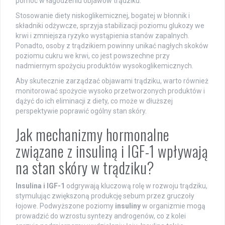
pomóc w łagodzeniu objawów trądziku.
Stosowanie diety niskoglikemicznej, bogatej w błonnik i
składniki odżywcze, sprzyja stabilizacji poziomu glukozy we
krwi i zmniejsza ryzyko wystąpienia stanów zapalnych.
Ponadto, osoby z trądzikiem powinny unikać nagłych skoków
poziomu cukru we krwi, co jest powszechne przy
nadmiernym spożyciu produktów wysokoglikemicznych.
Aby skutecznie zarządzać objawami trądziku, warto również
monitorować spożycie wysoko przetworzonych produktów i
dążyć do ich eliminacji z diety, co może w dłuższej
perspektywie poprawić ogólny stan skóry.
Jak mechanizmy hormonalne
związane z insuliną i IGF-1 wpływają
na stan skóry w trądziku?
Insulina i IGF-1
odgrywają kluczową rolę w rozwoju trądziku,
stymulując zwiększoną produkcję sebum przez gruczoły
łojowe. Podwyższone poziomy
insuliny
w organizmie mogą
prowadzić do wzrostu syntezy androgenów, co z kolei