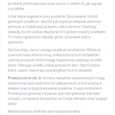
produkty pełnoziarniste oraz owoce o niskim IG, jak jagody
czy jabłka.
Ustal także regularne pory posiłków. Spożywanie trzech
głównych posiłków i dwóch zdrowych przekąsek dziennie
pomoże w stabilizacji poziomu cukru we krwi. Zastosuj
zasadę, by nie czekać dłużej niż 4-5 godzin między posiłkami.
To może ograniczyć napady głodu i poprawić wybór
żywności.
Oprócz tego, zwróć uwagę na jakość produktów. Wybieraj
żywność nieprzetworzoną, unikaj sztucznych dodatków i
cukrów prostych, które mogą negatywnie wpłynąć na stan
skóry. Planując posiłki, unikaj gotowych dań i fast foodów,
które często zawierają wysokoglikemiczne składniki.
Praktyczne kroki
do zmiany nawyków żywieniowych mogą
obejmować sporządzanie list zakupowych przed wizytą w
sklepie oraz przygotowywanie posiłków z wyprzedzeniem.
Postaraj się gotować na parze, piec lub grillować zamiast
smażyć, co wpłynie korzystnie na Twoje zdrowie oraz wygląd
skóry.
Monitorowanie efektów wprowadzenia diety