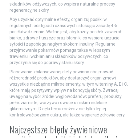
składników odżywczych, co wspiera naturalne procesy
regeneracyjne skóry.
Aby uzyskać optymalne efekty, organizuj posiłki w
regularnych odstępach czasowych, stosując zasadę 4-5
posiłków dziennie. Ważne jest, aby każdy posiłek zawierał
białko, zdrowe tłuszcze oraz błonnik, co wspiera uczucie
sytości i zapobiega nagłym skokom insuliny. Regularne
przyjmowanie pokarmów pomaga także w lepszym
trawieniu i wchłanianiu składników odżywczych, co
przyczynia się do poprawy stanu skóry.
Planowanie zbilansowanej diety powinno obejmować
różnorodność produktów, aby dostarczyć organizmowi
wszystkie niezbędne mikroelementy, w tym witaminy A, E i C,
które mają pozytywny wpływ na kondycję skóry. Zwracaj
uwagę na wybór źródeł węglowodanów; preferuj produkty
pełnoziarniste, warzywa i owoce o niskim indeksie
glikemicznym. Dzięki temu możesz nie tylko lepiej
kontrolować poziom cukru, ale także wspierać zdrowie cery.
Najczęstsze błędy żywieniowe