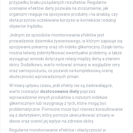
przypadku braku pożądanych rezultatów. Regularne
ocenianie efektów diety pozwala na zrozumienie, jak
organizm reaguje na spożywane produkty i na analizę, czy
dieta przynosi oczekiwane korzyści w kontekście redukcji
objawów trądziku.
Jednym ze sposobów monitorowania efektów jest
prowadzenie dziennika żywieniowego, w którym zapisuje się
spożywane pokarmy oraz ich indeks glikemiczny. Dzięki temu
można łatwiej zidentyfikować ewentualne problemy, a także
wyciągnąć wnioski dotyczące relacji między dietą a stanem
skóry. Dodatkowo, warto notować zmiany w wyglądzie cery
oraz samopoczuciu, co pozwoli na kompleksową ocenę
skuteczności wprowadzonych zmian.
W miarę upływu czasu, jeśli efekty nie są zadowalające,
warto rozważyć
dostosowanie diety
poprzez
wprowadzenie innych produktów o niższym indeksie
glikemicznym lub rezygnację z tych, które mogą być
problematyczne. Pomocne może być również konsultowanie
się z dietetykiem, który pomoże ukierunkować zmiany w
diecie oraz ocenić jej wpływ na zdrowie skóry.
Regularne monitorowanie efektów i elastyczność w