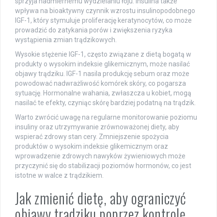
sprzyja nadmiernemu wydzielaniu łoju. Insulina także
wpływa na bioaktywny czynnik wzrostu insulinopodobnego
IGF-1, który stymuluje proliferację keratynocytów, co może
prowadzić do zatykania porów i zwiększenia ryzyka
wystąpienia zmian trądzikowych.
Wysokie stężenie IGF-1, często związane z dietą bogatą w
produkty o wysokim indeksie glikemicznym, może nasilać
objawy trądziku. IGF-1 nasila produkcję sebum oraz może
powodować nadwrażliwość komórek skóry, co pogarsza
sytuację. Hormonalne wahania, zwłaszcza u kobiet, mogą
nasilać te efekty, czyniąc skórę bardziej podatną na trądzik.
Warto zwrócić uwagę na regularne monitorowanie poziomu
insuliny oraz utrzymywanie zrównoważonej diety, aby
wspierać zdrowy stan cery. Zmniejszenie spożycia
produktów o wysokim indeksie glikemicznym oraz
wprowadzenie zdrowych nawyków żywieniowych może
przyczynić się do stabilizacji poziomów hormonów, co jest
istotne w walce z trądzikiem.
Jak zmienić dietę, aby ograniczyć
objawy trądziku poprzez kontrolę