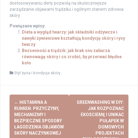
dostosowywaniu diety pozwolą na skuteczniejsze
zarządzanie objawami trądziku i ogólnym stanem zdrowia
skóry.
Powiązane wpisy:
Dieta a wygląd twarzy: jak składniki odżywcze i
nawyki żywieniowe kształtują kondycję skóry i rysy
twarzy
Bezsenność a trądzik: jak brak snu zaburza
równowagę skóry i co zrobić, by przerwać błędne
koło
Styl życia i kondycja skóry
Post
←
HISTAMINA A
GREENWASHING W DIY:
navigation
RUMIEŃ: PRZYCZYNY,
JAK ROZPOZNAĆ
MECHANIZMY I
EKOŚCIEMĘ I UNIKAĆ
BEZPIECZNE SPOSOBY
PUŁAPEK W
ŁAGODZENIA OBJAWÓW
DOMOWYCH
SKÓRY NACZYNKOWEJ
PROJEKTACH