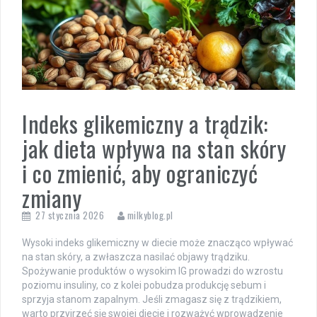
Indeks glikemiczny a trądzik:
jak dieta wpływa na stan skóry
i co zmienić, aby ograniczyć
zmiany
27 stycznia 2026
milkyblog.pl
Wysoki indeks glikemiczny w diecie może znacząco wpływać
na stan skóry, a zwłaszcza nasilać objawy trądziku.
Spożywanie produktów o wysokim IG prowadzi do wzrostu
poziomu insuliny, co z kolei pobudza produkcję sebum i
sprzyja stanom zapalnym. Jeśli zmagasz się z trądzikiem,
warto przyjrzeć się swojej diecie i rozważyć wprowadzenie