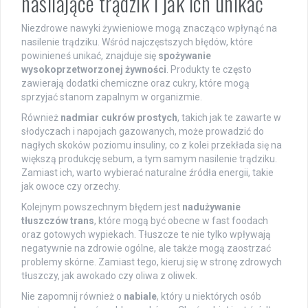
nasilające trądzik i jak ich unikać
Niezdrowe nawyki żywieniowe mogą znacząco wpłynąć na
nasilenie trądziku. Wśród najczęstszych błędów, które
powinieneś unikać, znajduje się
spożywanie
wysokoprzetworzonej żywności
. Produkty te często
zawierają dodatki chemiczne oraz cukry, które mogą
sprzyjać stanom zapalnym w organizmie.
Również
nadmiar cukrów prostych
, takich jak te zawarte w
słodyczach i napojach gazowanych, może prowadzić do
nagłych skoków poziomu insuliny, co z kolei przekłada się na
większą produkcję sebum, a tym samym nasilenie trądziku.
Zamiast ich, warto wybierać naturalne źródła energii, takie
jak owoce czy orzechy.
Kolejnym powszechnym błędem jest
nadużywanie
tłuszczów trans
, które mogą być obecne w fast foodach
oraz gotowych wypiekach. Tłuszcze te nie tylko wpływają
negatywnie na zdrowie ogólne, ale także mogą zaostrzać
problemy skórne. Zamiast tego, kieruj się w stronę zdrowych
tłuszczy, jak awokado czy oliwa z oliwek.
Nie zapomnij również o
nabiale
, który u niektórych osób