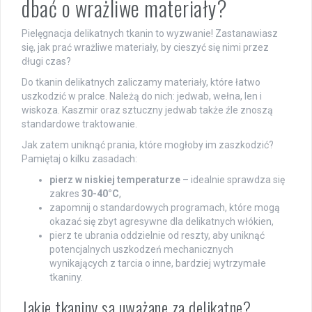
dbać o wrażliwe materiały?
Pielęgnacja delikatnych tkanin to wyzwanie! Zastanawiasz
się, jak prać wrażliwe materiały, by cieszyć się nimi przez
długi czas?
Do tkanin delikatnych zaliczamy materiały, które łatwo
uszkodzić w pralce. Należą do nich: jedwab, wełna, len i
wiskoza. Kaszmir oraz sztuczny jedwab także źle znoszą
standardowe traktowanie.
Jak zatem uniknąć prania, które mogłoby im zaszkodzić?
Pamiętaj o kilku zasadach:
pierz w niskiej temperaturze
– idealnie sprawdza się
zakres
30-40°C
,
zapomnij o standardowych programach, które mogą
okazać się zbyt agresywne dla delikatnych włókien,
pierz te ubrania oddzielnie od reszty, aby uniknąć
potencjalnych uszkodzeń mechanicznych
wynikających z tarcia o inne, bardziej wytrzymałe
tkaniny.
Jakie tkaniny są uważane za delikatne?