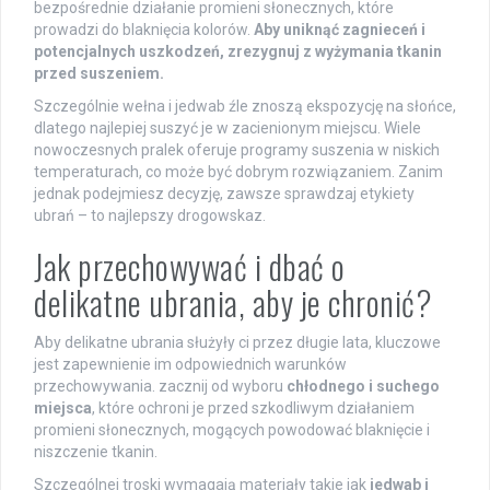
bezpośrednie działanie promieni słonecznych, które
prowadzi do blaknięcia kolorów.
Aby uniknąć zagnieceń i
potencjalnych uszkodzeń, zrezygnuj z wyżymania tkanin
przed suszeniem.
Szczególnie wełna i jedwab źle znoszą ekspozycję na słońce,
dlatego najlepiej suszyć je w zacienionym miejscu. Wiele
nowoczesnych pralek oferuje programy suszenia w niskich
temperaturach, co może być dobrym rozwiązaniem. Zanim
jednak podejmiesz decyzję, zawsze sprawdzaj etykiety
ubrań – to najlepszy drogowskaz.
Jak przechowywać i dbać o
delikatne ubrania, aby je chronić?
Aby delikatne ubrania służyły ci przez długie lata, kluczowe
jest zapewnienie im odpowiednich warunków
przechowywania. zacznij od wyboru
chłodnego i suchego
miejsca
, które ochroni je przed szkodliwym działaniem
promieni słonecznych, mogących powodować blaknięcie i
niszczenie tkanin.
Szczególnej troski wymagają materiały takie jak
jedwab i