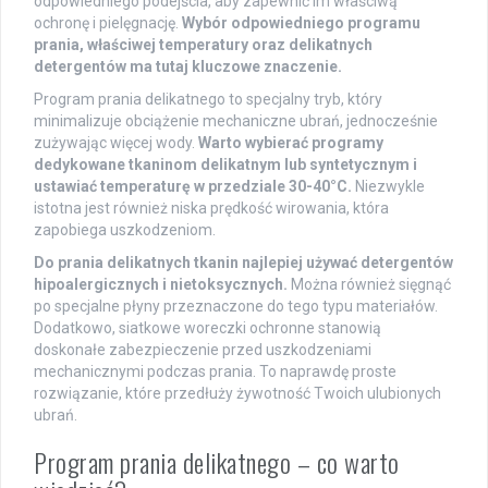
odpowiedniego podejścia, aby zapewnić im właściwą
ochronę i pielęgnację.
Wybór odpowiedniego programu
prania, właściwej temperatury oraz delikatnych
detergentów ma tutaj kluczowe znaczenie.
Program prania delikatnego to specjalny tryb, który
minimalizuje obciążenie mechaniczne ubrań, jednocześnie
zużywając więcej wody.
Warto wybierać programy
dedykowane tkaninom delikatnym lub syntetycznym i
ustawiać temperaturę w przedziale 30-40°C.
Niezwykle
istotna jest również niska prędkość wirowania, która
zapobiega uszkodzeniom.
Do prania delikatnych tkanin najlepiej używać detergentów
hipoalergicznych i nietoksycznych.
Można również sięgnąć
po specjalne płyny przeznaczone do tego typu materiałów.
Dodatkowo, siatkowe woreczki ochronne stanowią
doskonałe zabezpieczenie przed uszkodzeniami
mechanicznymi podczas prania. To naprawdę proste
rozwiązanie, które przedłuży żywotność Twoich ulubionych
ubrań.
Program prania delikatnego – co warto