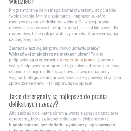
wiedzieć?
Program prania delikatnego został stworzony, aby chronić
twoje ubrania. Minimalizuje tarcie i naprężenia, które
mogłyby uszkodzić delikatne włókna. Co więcej, pranie
odbywa się w niższych temperaturach, co jest kluczowe dla
materiałów, takich jak jedwab czy koronka, które wymagają
szczególnej troski.
Zastanawiasz się, jak prawidłowo ustawić pralkę?
Wskazówki znajdziesz na metkach ubrań!
To one
podpowiedzą ci optymalną
temperaturę prania
i pomogą
wybrać odpowiedni program. Dzięki takim informacjom twoje
ulubione kreacje na dłużej zachowają swój nienaganny
wygląd. Dlatego, zanim uruchomisz pralkę, poświęć chwilę na
sprawdzenie metki – to naprawdę się opłaca!
Jakie detergenty są najlepsze do prania
delikatnych rzeczy?
Aby zadbać o delikatne ubrania, warto sięgnąć po specjalne
detergenty, które są łagodne dla tkanin. Wybierajmy te
hipoalergiczne, bez dodatku wybielaczy i agresywnych
substancji chemicznych
. Dzięki temu, że chronią one