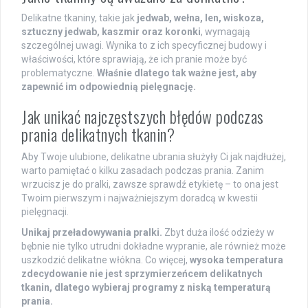
Delikatne tkaniny, takie jak
jedwab, wełna, len, wiskoza,
sztuczny jedwab, kaszmir oraz koronki
, wymagają
szczególnej uwagi. Wynika to z ich specyficznej budowy i
właściwości, które sprawiają, że ich pranie może być
problematyczne.
Właśnie dlatego tak ważne jest, aby
zapewnić im odpowiednią pielęgnację.
Jak unikać najczęstszych błędów podczas
prania delikatnych tkanin?
Aby Twoje ulubione, delikatne ubrania służyły Ci jak najdłużej,
warto pamiętać o kilku zasadach podczas prania. Zanim
wrzucisz je do pralki, zawsze sprawdź etykietę – to ona jest
Twoim pierwszym i najważniejszym doradcą w kwestii
pielęgnacji.
Unikaj przeładowywania pralki.
Zbyt duża ilość odzieży w
bębnie nie tylko utrudni dokładne wypranie, ale również może
uszkodzić delikatne włókna. Co więcej,
wysoka temperatura
zdecydowanie nie jest sprzymierzeńcem delikatnych
tkanin, dlatego wybieraj programy z niską temperaturą
prania.