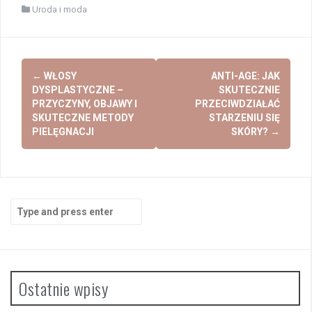
Uroda i moda
Post
←
WŁOSY
ANTI-AGE: JAK
navigation
DYSPLASTYCZNE –
SKUTECZNIE
PRZYCZYNY, OBJAWY I
PRZECIWDZIAŁAĆ
SKUTECZNE METODY
STARZENIU SIĘ
PIELĘGNACJI
SKÓRY?
→
Search
for:
Ostatnie wpisy