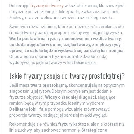
Dobierając
fryzurę do twarzy
w kształcie serca, kluczowe jest
optyczne poszerzenie jej dolnej partii, zwłaszcza w rejonie
żuchwy, oraz zniwelowanie wrażenia szerokiego czoła.
Świetnym rozwiązaniem, które pomoże ukryć szerokie czoło
i nadać twarzy bardziej proporcjonalny wygląd, jest grzywka.
Warto postawić na fryzury z cieniowaniem wzdłuż twarzy,
co doda objętości w dolnej części twarzy, zmiękczy rysy i
sprawi, że całość będzie wydawać się bardziej harmonijna.
Odpowiednio dobrana fryzura potrafi zdziałać cuda,
wydobywając piękno twarzy w kształcie serca.
Jakie fryzury pasują do twarzy prostokątnej?
Jeśli masz
twarz prostokątną
, skoncentruj się na optycznym
złagodzeniu jej rysów. Dobrym pomysłem jest dodanie
fryzurze objętości.
Włosy o średniej długości
, sięgające
ramion, będą w tym przypadku idealnym wyborem.
Delikatne loki i fale
pomogą wizualnie zrównoważyć
proporcje twarzy, nadając jej bardziej miękki wygląd.
Rekomenduje się również
fryzury krótsze
, ale nie krótsze niż
linia żuchwy, aby zachować harmonię.
Strategiczne