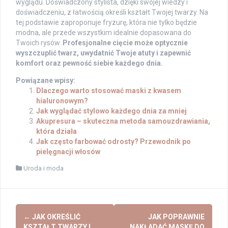
wyglądu. Doświadczony stylista, dzięki swojej wiedzy i
doświadczeniu, z łatwością określi kształt Twojej twarzy. Na
tej podstawie zaproponuje fryzurę, która nie tylko będzie
modna, ale przede wszystkim idealnie dopasowana do
Twoich rysów.
Profesjonalne cięcie może optycznie
wyszczuplić twarz, uwydatnić Twoje atuty i zapewnić
komfort oraz pewność siebie każdego dnia.
Powiązane wpisy:
Dlaczego warto stosować maski z kwasem
hialuronowym?
Jak wyglądać stylowo każdego dnia za mniej
Akupresura – skuteczna metoda samouzdrawiania,
która działa
Jak często farbować odrosty? Przewodnik po
pielęgnacji włosów
Uroda i moda
Post
←
JAK OKREŚLIĆ
JAK POPRAWNIE
KSZTAŁT TWARZY I
NAKŁADAĆ MASKĘ DO