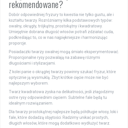
rekomendowane?
Dobór odpowiedniej fryzury to kwestia nie tylko gustu, ale i
kształtu twarzy. Rozróżniamy kilka podstawowych typów:
owalny, okrągły, trójkątny, prostokątny i kwadratowy.
Umiejętnie dobrana długość włosów potrafi zdziałać cuda,
podkreślając to, co w nas najpiękniejsze i harmonizując
proporcje.
Posiadaczki twarzy owalnej mogą śmiało eksperymentować.
Proporcjonalne rysy pozwalają na zabawę różnymi
długościami i stylizacjami.
Z kolei panie o okrągłej twarzy powinny szukać fryzur, które
optycznie ją wysmuklą. Zbyt krótkie cięcie może nie być
najlepszym wyborem.
Twarz kwadratowa zyska na delikatności, jeśli złagodzimy
ostre rysy odpowiednim cięciem. Subtelne fale będą tu
idealnym rozwiązaniem.
Dla twarzy prostokątnej najlepsze będą półdługie włosy, loki i
fale, które dodadzą objętości. Radzimy unikać prostych,
długich włosów, które mogą dodatkowo wydłużyć twarz.