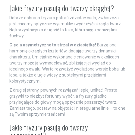
Jakie fryzury pasują do twarzy okrągłej?
Dobrze dobrana fryzura potrafi zdziałać cuda, zwłaszcza
jeśli chcemy optycznie wysmuklić i wydłużyć okrągłą twarz.
Najkorzystniejsza długość to taka, która sięga poniżej linii
żuchwy.
Cięcia asymetryczne to strzał w dziesiątkę!
Burzą one
harmonię okrągłych kształtów, dodając twarzy dynamiki i
charakteru. Umiejętnie wykonane cieniowanie w okolicach
twarzy może ją wymodelować, zbliżając jej wygląd do
idealnego owalu. Warto rozważyć wydłużone wersje boba lub
loba, a także długie włosy z subtelnymi przejściami
kolorystycznymi.
Z drugiej strony, pewnych rozwiązań lepiej unikać. Proste
grzywki to niezbyt fortunny wybór, a fryzury gładko
przylegające do głowy mogą optycznie poszerzyć twarz.
Zamiast tego, postaw na objętość i nieregularne linie – to one
są Twoim sprzymierzeńcem!
Jakie fryzury pasują do twarzy
kwadratowej?