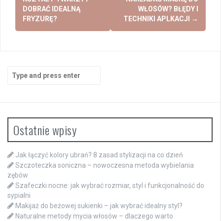
navigation
DOBRAĆ IDEALNĄ
WŁOSÓW? BŁĘDY I
FRYZURĘ?
TECHNIKI APLKACJI
→
Search
for:
Ostatnie wpisy
Jak łączyć kolory ubrań? 8 zasad stylizacji na co dzień
Szczoteczka soniczna – nowoczesna metoda wybielania
zębów
Szafeczki nocne: jak wybrać rozmiar, styl i funkcjonalność do
sypialni
Makijaż do beżowej sukienki – jak wybrać idealny styl?
Naturalne metody mycia włosów – dlaczego warto