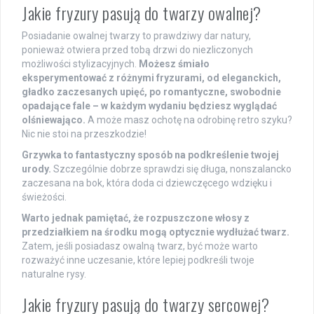
Jakie fryzury pasują do twarzy owalnej?
Posiadanie owalnej twarzy to prawdziwy dar natury,
ponieważ otwiera przed tobą drzwi do niezliczonych
możliwości stylizacyjnych.
Możesz śmiało
eksperymentować z różnymi fryzurami, od eleganckich,
gładko zaczesanych upięć, po romantyczne, swobodnie
opadające fale – w każdym wydaniu będziesz wyglądać
olśniewająco.
A może masz ochotę na odrobinę retro szyku?
Nic nie stoi na przeszkodzie!
Grzywka to fantastyczny sposób na podkreślenie twojej
urody.
Szczególnie dobrze sprawdzi się długa, nonszalancko
zaczesana na bok, która doda ci dziewczęcego wdzięku i
świeżości.
Warto jednak pamiętać, że rozpuszczone włosy z
przedziałkiem na środku mogą optycznie wydłużać twarz.
Zatem, jeśli posiadasz owalną twarz, być może warto
rozważyć inne uczesanie, które lepiej podkreśli twoje
naturalne rysy.
Jakie fryzury pasują do twarzy sercowej?