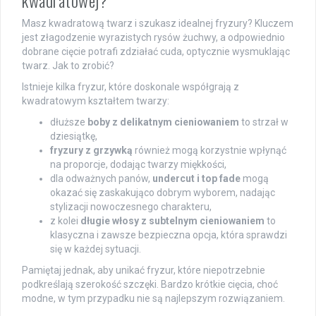
Masz kwadratową twarz i szukasz idealnej fryzury? Kluczem
jest złagodzenie wyrazistych rysów żuchwy, a odpowiednio
dobrane cięcie potrafi zdziałać cuda, optycznie wysmuklając
twarz. Jak to zrobić?
Istnieje kilka fryzur, które doskonale współgrają z
kwadratowym kształtem twarzy:
dłuższe
boby z delikatnym cieniowaniem
to strzał w
dziesiątkę,
fryzury z grzywką
również mogą korzystnie wpłynąć
na proporcje, dodając twarzy miękkości,
dla odważnych panów,
undercut i top fade
mogą
okazać się zaskakująco dobrym wyborem, nadając
stylizacji nowoczesnego charakteru,
z kolei
długie włosy z subtelnym cieniowaniem
to
klasyczna i zawsze bezpieczna opcja, która sprawdzi
się w każdej sytuacji.
Pamiętaj jednak, aby unikać fryzur, które niepotrzebnie
podkreślają szerokość szczęki. Bardzo krótkie cięcia, choć
modne, w tym przypadku nie są najlepszym rozwiązaniem.