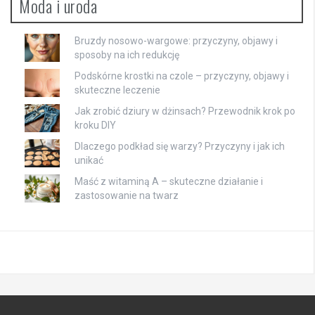
Moda i uroda
Bruzdy nosowo-wargowe: przyczyny, objawy i
sposoby na ich redukcję
Podskórne krostki na czole – przyczyny, objawy i
skuteczne leczenie
Jak zrobić dziury w dżinsach? Przewodnik krok po
kroku DIY
Dlaczego podkład się warzy? Przyczyny i jak ich
unikać
Maść z witaminą A – skuteczne działanie i
zastosowanie na twarz