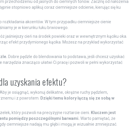
ym przechodzeniu od jasnych do ciemnych tonów. Zacznij od nałożenia
pnie stopniowo aplikuj coraz ciemniejsze odcienie, kierując się ku
do rozkładania akcentów. W tym przypadku ciemniejsze cienie
aśniamy je w kierunku łuku brwiowego.
óż jaśniejszy cień na środek powieki oraz w wewnętrznym kąciku oka.
rząc efekt przydymionego kącika. Możesz na przykład wykorzystać
zle.
Dobre pędzle do blendowania to podstawa, jeśli chcesz uzyskać
ie narzędzia znacząco ułatwi Ci pracę i pozwoli w pełni wykorzystać
 dla uzyskania efektu?
Aby je osiągnąć, wykonuj delikatne, okrężne ruchy pędzlem,
rznemu i z powrotem.
Dzięki temu kolory łączą się ze sobą w
elek, który pozwoli na precyzyjne roztarcie cieni.
Kluczem jest
adientu pomiędzy poszczególnymi barwami.
Warto pamiętać, że
gdy ciemniejsze nadają mu głębi i mogą je wizualnie zmniejszać.