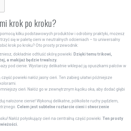
ami krok po kroku?
 Z pomocą kilku podstawowych produktów i odrobiny praktyki, możesz
zyć się w paletę cieni w neutralnych odcieniach – to uniwersalny
zrobić krok po kroku? Oto prosty przewodnik:
iesz, dokładnie odtłuść skórę powieki.
Dzięki temu trikowi,
j, a makijaż będzie trwalszy.
bazy pod cienie. Wystarczy delikatnie wklepać ją opuszkami palców w
część powieki nałóż jasny cień. Ten zabieg ułatwi późniejsze
kolorami.
mniejszy cień. Nałóż go w zewnętrznym kąciku oka, aby dodać głębi
uj nałożone cienie! Wykonuj delikatne, półkoliste ruchy pędzlem,
ętrznego.
Celem jest subtelne roztarcie cieni i stworzenie
asku! Nałóż połyskujący cień na centralną część powieki.
Ten prosty
świeżości.