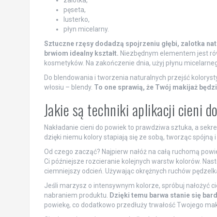
zalotka,
pęseta,
lusterko,
płyn micelarny.
Sztuczne rzęsy dodadzą spojrzeniu głębi, zalotka na
brwiom idealny kształt.
Niezbędnym elementem jest równ
kosmetyków. Na zakończenie dnia, użyj płynu micelarnego
Do blendowania i tworzenia naturalnych przejść kolorysty
włosiu – blendy.
To one sprawią, że Twój makijaż będzi
Jakie są techniki aplikacji cieni 
Nakładanie cieni do powiek to prawdziwa sztuka, a sekr
dzięki niemu kolory stapiają się ze sobą, tworząc spójną 
Od czego zacząć? Najpierw nałóż na całą ruchomą powie
Ci późniejsze rozcieranie kolejnych warstw kolorów. Nastę
ciemniejszy odcień. Używając okrężnych ruchów pędzelka,
Jeśli marzysz o intensywnym kolorze, spróbuj nałożyć ci
nabraniem produktu.
Dzięki temu barwa stanie się bard
powiekę, co dodatkowo przedłuży trwałość Twojego mak