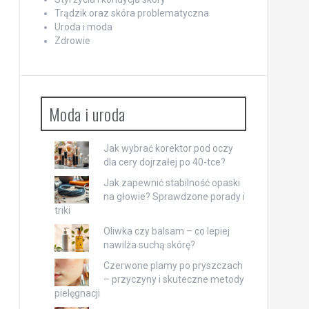
Trądzik oraz skóra problematyczna
Uroda i moda
Zdrowie
Moda i uroda
Jak wybrać korektor pod oczy
dla cery dojrzałej po 40-tce?
Jak zapewnić stabilność opaski
na głowie? Sprawdzone porady i
triki
Oliwka czy balsam – co lepiej
nawilża suchą skórę?
Czerwone plamy po pryszczach
– przyczyny i skuteczne metody
pielęgnacji