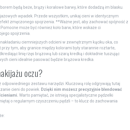
yborem będą beże, brązy i koralowe barwy, które dodadzą im blasku.
ijażowych wpadek. Przede wszystkim, unikaj cieni w identycznym
 efekt zmęczonego spojrzenia. **Ważne jest, aby zachować spójność z
** Pomocne może być również koło barw, które wskaże ci
ojego spojrzenia.
na nakładaniu ciemniejszych odcieni w zewnętrznym kąciku oka, co
 przy tym, aby granice między kolorami były starannie roztarte,
reślając linię rzęs brązową lub szarą kredką i dokładnie tuszując
wych cieni idealnie pasować będzie brązowa kredka.
makijażu oczu?
 odpowiedniego zestawu narzędzi. Kluczową rolę odgrywają tutaj
zanie cieni do powiek.
Dzięki nim możesz precyzyjnie blendować
dcieniami.
Warto pamiętać, że istnieją specjalistyczne pędzelki
miętaj o regularnym czyszczeniu pędzli – to klucz do zachowania
że: