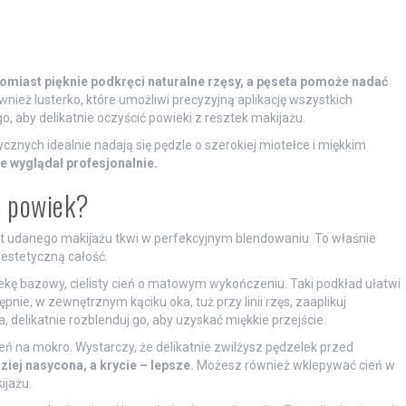
tomiast pięknie podkręci naturalne rzęsy, a pęseta pomoże nadać
ież lusterko, które umożliwi precyzyjną aplikację wszystkich
, aby delikatnie oczyścić powieki z resztek makijażu.
cznych idealnie nadają się pędzle o szerokiej miotełce i miękkim
e wyglądał profesjonalnie.
do powiek?
et udanego makijażu tkwi w perfekcyjnym blendowaniu. To właśnie
i estetyczną całość.
kę bazowy, cielisty cień o matowym wykończeniu. Taki podkład ułatwi
pnie, w zewnętrznym kąciku oka, tuż przy linii rzęs, zaaplikuj
 delikatnie rozblenduj go, aby uzyskać miękkie przejście.
eń na mokro. Wystarczy, że delikatnie zwilżysz pędzelek przed
ziej nasycona, a krycie – lepsze.
Możesz również wklepywać cień w
ijażu.