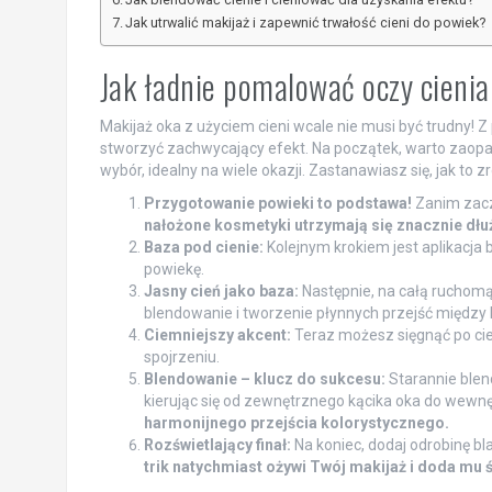
Jak utrwalić makijaż i zapewnić trwałość cieni do powiek?
Jak ładnie pomalować oczy cieni
Makijaż oka z użyciem cieni wcale nie musi być trudny!
stworzyć zachwycający efekt. Na początek, warto zaopatr
wybór, idealny na wiele okazji. Zastanawiasz się, jak to 
Przygotowanie powieki to podstawa!
Zanim zaczn
nałożone kosmetyki utrzymają się znacznie dłuże
Baza pod cienie:
Kolejnym krokiem jest aplikacja 
powiekę.
Jasny cień jako baza:
Następnie, na całą ruchomą 
blendowanie i tworzenie płynnych przejść między 
Ciemniejszy akcent:
Teraz możesz sięgnąć po cie
spojrzeniu.
Blendowanie – klucz do sukcesu:
Starannie blend
kierując się od zewnętrznego kącika oka do wewn
harmonijnego przejścia kolorystycznego.
Rozświetlający finał:
Na koniec, dodaj odrobinę bl
trik natychmiast ożywi Twój makijaż i doda mu 