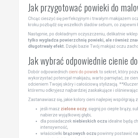
Jak przygotować powieki do mal
Chcąc cieszyć się perfekcyjnym i trwałym makijażem oc
kroku pozbądź się wszelkich śladów sebum, co zapewni 
Następnie, po dokładnym oczyszczeniu, delikatnie wkle
tylko wygładza powierzchnię powieki, ale również zna
długotrwały efekt.
Dzięki bazie Twój makijaż oczu zach
Jak wybrać odpowiednie cienie do
Dobór odpowiednich
cieni do powiek
to sekret, który poz
wykorzystać potencjał makijażu, warto pamiętać, że cien
odcieniem Twojej skóry i całościową stylizacją. **Klucz
któremu odkryjesz najbardziej zaskakujące i olśniewają
Zastanawiasz się, jakie kolory cieni najlepiej współgr
jeśli masz
zielone oczy
, sięgnij po ciepłe brązy, 
nabierze wyjątkowej głębi,
dla posiadaczek
niebieskich oczu
idealne będą chł
intensywność,
właścicielki
brązowych oczu
powinny postawić na p