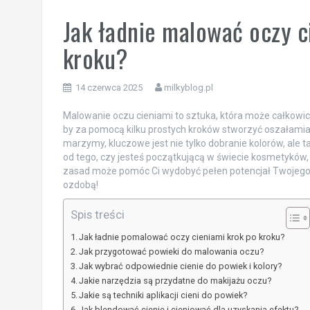
Jak ładnie malować oczy c
kroku?
14 czerwca 2025
milkyblog.pl
Malowanie oczu cieniami to sztuka, która może całkowic
by za pomocą kilku prostych kroków stworzyć oszałamiaj
marzymy, kluczowe jest nie tylko dobranie kolorów, ale t
od tego, czy jesteś początkującą w świecie kosmetykó
zasad może pomóc Ci wydobyć pełen potencjał Twojego sp
ozdobą!
Spis treści
Jak ładnie pomalować oczy cieniami krok po kroku?
Jak przygotować powieki do malowania oczu?
Jak wybrać odpowiednie cienie do powiek i kolory?
Jakie narzędzia są przydatne do makijażu oczu?
Jakie są techniki aplikacji cieni do powiek?
Jak blendować cienie i cieniować dla uzyskania efektu?