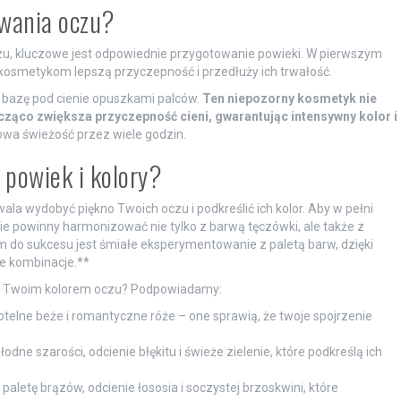
owania oczu?
zu, kluczowe jest odpowiednie przygotowanie powieki. W pierwszym
kosmetykom lepszą przyczepność i przedłuży ich trwałość.
p bazę pod cienie opuszkami palców.
Ten niepozorny kosmetyk nie
cząco zwiększa przyczepność cieni, gwarantując intensywny kolor i
owa świeżość przez wiele godzin.
 powiek i kolory?
wala wydobyć piękno Twoich oczu i podkreślić ich kolor. Aby w pełni
ie powinny harmonizować nie tylko z barwą tęczówki, ale także z
em do sukcesu jest śmiałe eksperymentowanie z paletą barw, dzięki
ce kombinacje.**
ają z Twoim kolorem oczu? Podpowiadamy:
subtelne beże i romantyczne róże – one sprawią, że twoje spojrzenie
odne szarości, odcienie błękitu i świeże zielenie, które podkreślą ich
aletę brązów, odcienie łososia i soczystej brzoskwini, które