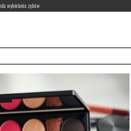
da wybielania zębów
i funkcjonalność do sypialni
idealny styl?
ego warto zrezygnować z szamponu?
kty relaksacyjne
i na co dzień