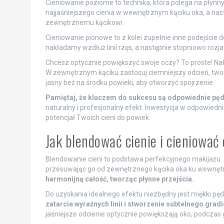
Cieniowanie poziome to technika, która polega na płynn
najjaśniejszego cienia w wewnętrznym kąciku oka, a nastę
zewnętrznemu kącikowi.
Cieniowanie pionowe to z kolei zupełnie inne podejście 
nakładamy wzdłuż linii rzęs, a następnie stopniowo rozj
Chcesz optycznie powiększyć swoje oczy? To proste! Nał
W zewnętrznym kąciku zastosuj ciemniejszy odcień, two
jasny beż na środku powieki, aby otworzyć spojrzenie.
Pamiętaj, że kluczem do sukcesu są odpowiednie pęd
naturalny i profesjonalny efekt. Inwestycja w odpowiedn
potencjał Twoich cieni do powiek.
Jak blendować cienie i cieniować
Blendowanie cieni to podstawa perfekcyjnego makijażu. 
przesuwając go od zewnętrznego kącika oka ku wewnęt
harmonijną całość, tworząc płynne przejścia.
Do uzyskania idealnego efektu niezbędny jest miękki pędz
zatarcie wyraźnych linii i stworzenie subtelnego gr
jaśniejsze odcienie optycznie powiększają oko, podczas 