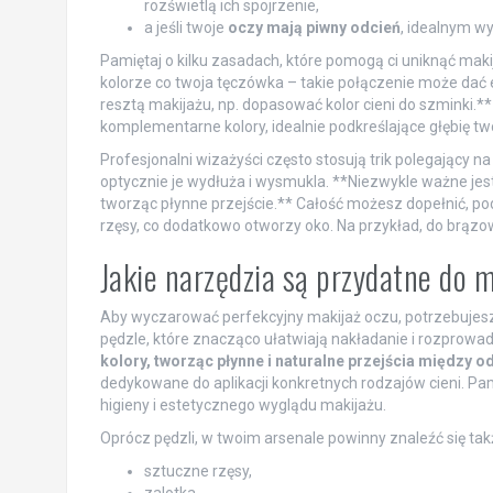
rozświetlą ich spojrzenie,
a jeśli twoje
oczy mają piwny odcień
, idealnym w
Pamiętaj o kilku zasadach, które pomogą ci uniknąć mak
kolorze co twoja tęczówka – takie połączenie może dać
resztą makijażu, np. dopasować kolor cieni do szminki.
komplementarne kolory, idealnie podkreślające głębię tw
Profesjonalni wizażyści często stosują trik polegający 
optycznie je wydłuża i wysmukla. **Niezwykle ważne jest
tworząc płynne przejście.** Całość możesz dopełnić, podk
rzęsy, co dodatkowo otworzy oko. Na przykład, do brązo
Jakie narzędzia są przydatne do 
Aby wyczarować perfekcyjny makijaż oczu, potrzebujesz
pędzle, które znacząco ułatwiają nakładanie i rozprowad
kolory, tworząc płynne i naturalne przejścia między o
dedykowane do aplikacji konkretnych rodzajów cieni. Pa
higieny i estetycznego wyglądu makijażu.
Oprócz pędzli, w twoim arsenale powinny znaleźć się tak
sztuczne rzęsy,