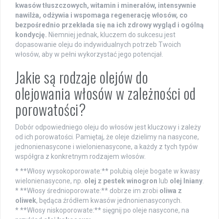
kwasów tłuszczowych, witamin i minerałów, intensywnie
nawilża, odżywia i wspomaga regenerację włosów, co
bezpośrednio przekłada się na ich zdrowy wygląd i ogólną
kondycję.
Niemniej jednak, kluczem do sukcesu jest
dopasowanie oleju do indywidualnych potrzeb Twoich
włosów, aby w pełni wykorzystać jego potencjał.
Jakie są rodzaje olejów do
olejowania włosów w zależności od
porowatości?
Dobór odpowiedniego oleju do włosów jest kluczowy i zależy
od ich porowatości. Pamiętaj, że oleje dzielimy na nasycone,
jednonienasycone i wielonienasycone, a każdy z tych typów
współgra z konkretnym rodzajem włosów.
* **Włosy wysokoporowate:** polubią oleje bogate w kwasy
wielonienasycone, np.
olej z pestek winogron
lub
olej lniany
.
* **Włosy średnioporowate:** dobrze im zrobi
oliwa z
oliwek
, będąca źródłem kwasów jednonienasyconych.
* **Włosy niskoporowate:** sięgnij po oleje nasycone, na