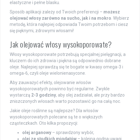
elastyczne i pełne blasku.
Sposób aplikacji zależy od Twoich preferencji –
możesz
olejować włosy zarówno na sucho, jak i na mokro
. Wybierz
metodę, która najlepiej odpowiada Twoim potrzebom i ciesz
się pięknymi, zdrowymi włosami!
Jak olejować włosy wysokoporowate?
Włosy wysokoporowate potrzebują specjalnej pielęgnacji, a
kluczem do ich zdrowia i piękna są odpowiednio dobrane
oleje. Najlepiej sprawdzą się te bogate w kwasy omega-3 i
omega-6, czyli oleje wielonienasycone.
Aby zauważyć efekty, olejowanie włosów
wysokoporowatych powinno być regularne. Zwykle
wystarczą
2-3 godziny
, aby olej zadziałał, ale przy bardzo
zniszczonych włosach warto pozostawić go na całą noc.
Jakie oleje roślinne są najlepsze? Dla włosów
wysokoporowatych polecane są te o większych
cząsteczkach. Oto kilka propozycji:
olej arganowy
– sprawdzony wybór,
olej ze słodkich migdałów
– kolejna godna uwagi