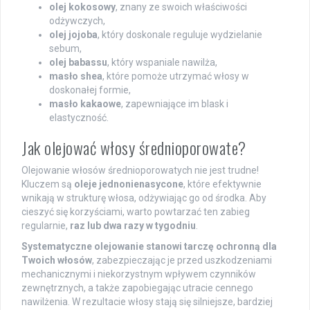
olej kokosowy
, znany ze swoich właściwości
odżywczych,
olej jojoba
, który doskonale reguluje wydzielanie
sebum,
olej babassu
, który wspaniale nawilża,
masło shea
, które pomoże utrzymać włosy w
doskonałej formie,
masło kakaowe
, zapewniające im blask i
elastyczność.
Jak olejować włosy średnioporowate?
Olejowanie włosów średnioporowatych nie jest trudne!
Kluczem są
oleje jednonienasycone
, które efektywnie
wnikają w strukturę włosa, odżywiając go od środka. Aby
cieszyć się korzyściami, warto powtarzać ten zabieg
regularnie,
raz lub dwa razy w tygodniu
.
Systematyczne olejowanie stanowi tarczę ochronną dla
Twoich włosów
, zabezpieczając je przed uszkodzeniami
mechanicznymi i niekorzystnym wpływem czynników
zewnętrznych, a także zapobiegając utracie cennego
nawilżenia. W rezultacie włosy stają się silniejsze, bardziej