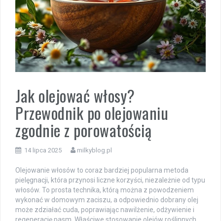
Jak olejować włosy?
Przewodnik po olejowaniu
zgodnie z porowatością
14 lipca 2025
milkyblog.pl
Olejowanie włosów to coraz bardziej popularna metoda
pielęgnacji, która przynosi liczne korzyści, niezależnie od typu
włosów. To prosta technika, którą można z powodzeniem
wykonać w domowym zaciszu, a odpowiednio dobrany olej
może zdziałać cuda, poprawiając nawilżenie, odżywienie i
regenerację pasm. Właściwe stosowanie olejów roślinnych