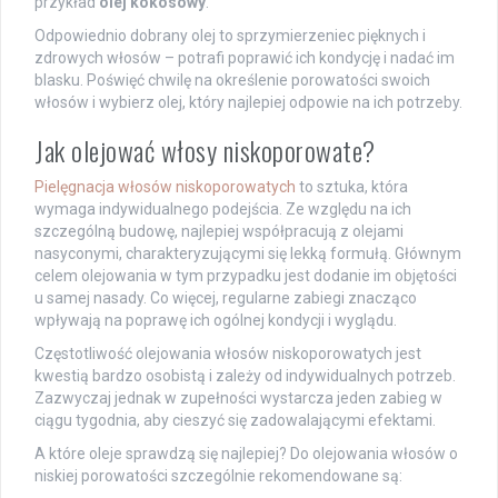
przykład
olej kokosowy
.
Odpowiednio dobrany olej to sprzymierzeniec pięknych i
zdrowych włosów – potrafi poprawić ich kondycję i nadać im
blasku. Poświęć chwilę na określenie porowatości swoich
włosów i wybierz olej, który najlepiej odpowie na ich potrzeby.
Jak olejować włosy niskoporowate?
Pielęgnacja włosów niskoporowatych
to sztuka, która
wymaga indywidualnego podejścia. Ze względu na ich
szczególną budowę, najlepiej współpracują z olejami
nasyconymi, charakteryzującymi się lekką formułą. Głównym
celem olejowania w tym przypadku jest dodanie im objętości
u samej nasady. Co więcej, regularne zabiegi znacząco
wpływają na poprawę ich ogólnej kondycji i wyglądu.
Częstotliwość olejowania włosów niskoporowatych jest
kwestią bardzo osobistą i zależy od indywidualnych potrzeb.
Zazwyczaj jednak w zupełności wystarcza jeden zabieg w
ciągu tygodnia, aby cieszyć się zadowalającymi efektami.
A które oleje sprawdzą się najlepiej? Do olejowania włosów o
niskiej porowatości szczególnie rekomendowane są: