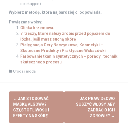
ociekające).
Wybierz metodę, która najbardziej ci odpowiada.
Powiązane wpisy:
Glinka krzemowa.
7 rzeczy, które należy zrobić przed pójściem do
łóżka, jeśli masz suchą skórę
Pielęgnacja Cery Naczynkowej Kosmetyki –
Skuteczne Produkty i Praktyczne Wskazówki
Farbowanie tkanin syntetycznych – porady i techniki
skutecznego procesu
Uroda i moda
Post
←
JAK STOSOWAĆ
JAK PRAWIDŁOWO
navigation
MASKĘ ALGOWĄ?
SUSZYĆ WŁOSY, ABY
CZĘSTOTLIWOŚĆ I
ZADBAĆ O ICH
EFEKTY NA SKÓRĘ
ZDROWIE?
→