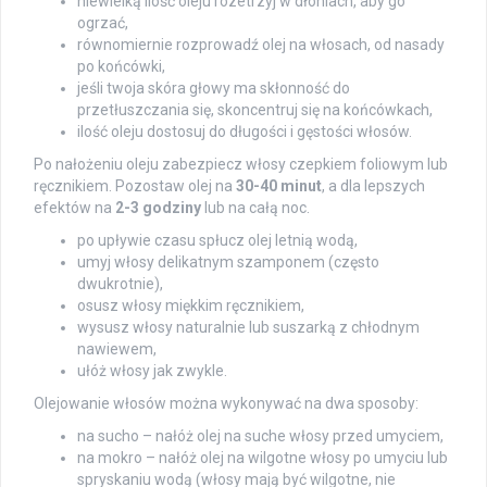
niewielką ilość oleju rozetrzyj w dłoniach, aby go
ogrzać,
równomiernie rozprowadź olej na włosach, od nasady
po końcówki,
jeśli twoja skóra głowy ma skłonność do
przetłuszczania się, skoncentruj się na końcówkach,
ilość oleju dostosuj do długości i gęstości włosów.
Po nałożeniu oleju zabezpiecz włosy czepkiem foliowym lub
ręcznikiem. Pozostaw olej na
30-40 minut
, a dla lepszych
efektów na
2-3 godziny
lub na całą noc.
po upływie czasu spłucz olej letnią wodą,
umyj włosy delikatnym szamponem (często
dwukrotnie),
osusz włosy miękkim ręcznikiem,
wysusz włosy naturalnie lub suszarką z chłodnym
nawiewem,
ułóż włosy jak zwykle.
Olejowanie włosów można wykonywać na dwa sposoby:
na sucho – nałóż olej na suche włosy przed umyciem,
na mokro – nałóż olej na wilgotne włosy po umyciu lub
spryskaniu wodą (włosy mają być wilgotne, nie