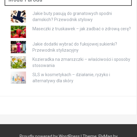
Jakie buty pasują do granatowych spodni
damskich? Przewodnik stylowy
Maseczki z truskawek – jak zadbać o zdrową cerę?
Jakie dodatki wybrać do fuksjowej sukienki?
Przewodnik stylizacyjny
Kozieradka na zmarszczki – właściwości i sposoby
stosowania
SLS w kosmetykach – działanie, ryzyko i
alternatywy dla skóry
Proudly powered by WordPress
|
Theme:
FlyMag
by