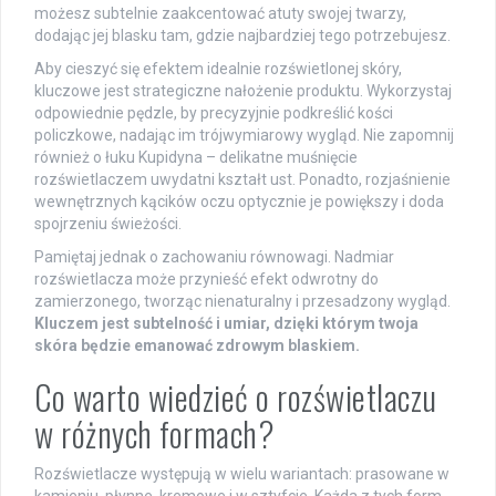
możesz subtelnie zaakcentować atuty swojej twarzy,
dodając jej blasku tam, gdzie najbardziej tego potrzebujesz.
Aby cieszyć się efektem idealnie rozświetlonej skóry,
kluczowe jest strategiczne nałożenie produktu. Wykorzystaj
odpowiednie pędzle, by precyzyjnie podkreślić kości
policzkowe, nadając im trójwymiarowy wygląd. Nie zapomnij
również o łuku Kupidyna – delikatne muśnięcie
rozświetlaczem uwydatni kształt ust. Ponadto, rozjaśnienie
wewnętrznych kącików oczu optycznie je powiększy i doda
spojrzeniu świeżości.
Pamiętaj jednak o zachowaniu równowagi. Nadmiar
rozświetlacza może przynieść efekt odwrotny do
zamierzonego, tworząc nienaturalny i przesadzony wygląd.
Kluczem jest subtelność i umiar, dzięki którym twoja
skóra będzie emanować zdrowym blaskiem.
Co warto wiedzieć o rozświetlaczu
w różnych formach?
Rozświetlacze występują w wielu wariantach: prasowane w
kamieniu, płynne, kremowe i w sztyfcie. Każda z tych form