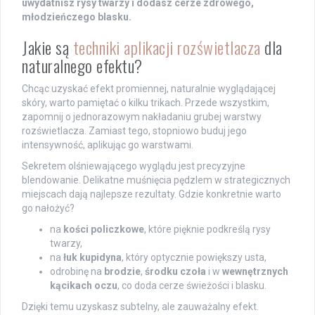
uwydatnisz rysy twarzy i dodasz cerze zdrowego,
młodzieńczego blasku.
Jakie są
techniki aplikacji rozświetlacza
dla
naturalnego efektu?
Chcąc uzyskać efekt promiennej, naturalnie wyglądającej
skóry, warto pamiętać o kilku trikach. Przede wszystkim,
zapomnij o jednorazowym nakładaniu grubej warstwy
rozświetlacza. Zamiast tego, stopniowo buduj jego
intensywność, aplikując go warstwami.
Sekretem olśniewającego wyglądu jest precyzyjne
blendowanie. Delikatne muśnięcia pędzlem w strategicznych
miejscach dają najlepsze rezultaty. Gdzie konkretnie warto
go nałożyć?
na
kości policzkowe
, które pięknie podkreślą rysy
twarzy,
na
łuk kupidyna
, który optycznie powiększy usta,
odrobinę na
brodzie
,
środku czoła
i w
wewnętrznych
kącikach oczu
, co doda cerze świeżości i blasku.
Dzięki temu uzyskasz subtelny, ale zauważalny efekt.