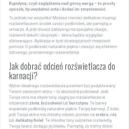
Kupidyna, czyli zagłębienia nad górną wargą – to prosty
sposób, by uwydatnić usta i dodać im zmysłowości.
To jednak nie wszystko! Możesz również delikatnie musnąć
rozświetlaczem środek czoła i podbródek, ale pamiętaj o
umiarze. A jeśli chcesz zabłysnąć na specjalne okazje,
rozświetl dekolt i obojczyki – skóra będzie wyglądać
olśniewająco. Aplikacja w tych strategicznych miejscach
pomoże Ci podkreślić naturalne piękno i cieszyć się efektem
zdrowego, promiennego rozświetlenia.
Jak dobrać odcień rozświetlacza do
karnacji?
Wybór idealnego rozświetlacza powinien być podyktowany
Twoim odcieniem skóry – to absolutna podstawa! Jeśli
Twoja cera ma ciepłe tony, sięgnij po rozświetlacze w
odcieniach
złota
,
brzoskwini
lub
bursztynu
. Te barwy
wspaniale podkreślą naturalne piękno Twojej karnacji. Z kolei,
jeśli Twoja skóra ma chłodny odcień, postaw na
srebro
,
róż
lub
delikatny fiolet
. Te chłodne tony subtelnie rozświetlą
Twoją twarz, dodając jej blasku. Pamiętaj, że trafny dobór