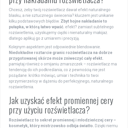
Chcesz, żeby twój rozświetlacz dawał efekt naturalnego
blasku, a nie sztucznego świecenia? kluczem jest unikanie
kilku podstawowych błędów.
Zbyt hojne nakładanie to
pułapka, w którą łatwo wpaść.
efekt? zamiast subtelnego
rozświetlenia, uzyskujemy ciężki i nienaturalny makijaż.
dlatego aplikuj go z umiarem i precyzją.
Kolejnym aspektem jest odpowiednie blendowanie.
Niedokładne roztarcie granic rozświetlacza na dobrze
przygotowanej skórze może zniweczyć cały efekt.
pamiętaj również o omijaniu zmarszczek – rozświetlacz ma
tendencję do ich podkreślania, co z pewnością nie jest
pożądane. krótko mówiąc, umiar i technika to twoi
sprzymierzeńcy w dążeniu do perfekcyjnego, naturalnego
rozświetlenia.
Jak uzyskać efekt promiennej cery
przy użyciu rozświetlacza?
Rozświetlacz to sekret promiennej i młodzieńczej cery –
kosmetyk, który mistrzowsko odbija światło.
Dzięki niemu