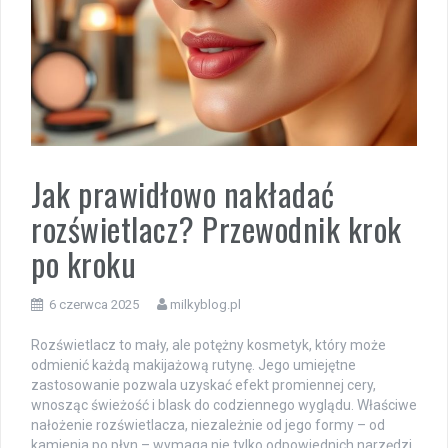
Jak prawidłowo nakładać
rozświetlacz? Przewodnik krok
po kroku
6 czerwca 2025
milkyblog.pl
Rozświetlacz to mały, ale potężny kosmetyk, który może
odmienić każdą makijażową rutynę. Jego umiejętne
zastosowanie pozwala uzyskać efekt promiennej cery,
wnosząc świeżość i blask do codziennego wyglądu. Właściwe
nałożenie rozświetlacza, niezależnie od jego formy – od
kamienia po płyn – wymaga nie tylko odpowiednich narzędzi,