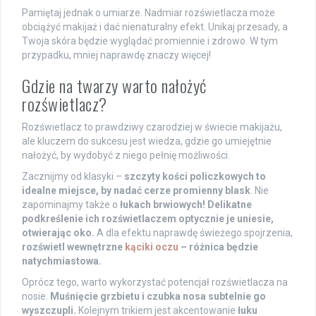
Pamiętaj jednak o umiarze. Nadmiar rozświetlacza może
obciążyć makijaż i dać nienaturalny efekt. Unikaj przesady, a
Twoja skóra będzie wyglądać promiennie i zdrowo. W tym
przypadku, mniej naprawdę znaczy więcej!
Gdzie na twarzy warto nałożyć
rozświetlacz?
Rozświetlacz to prawdziwy czarodziej w świecie makijażu,
ale kluczem do sukcesu jest wiedza, gdzie go umiejętnie
nałożyć, by wydobyć z niego pełnię możliwości.
Zacznijmy od klasyki –
szczyty kości policzkowych to
idealne miejsce, by nadać cerze promienny blask
. Nie
zapominajmy także o
łukach brwiowych! Delikatne
podkreślenie ich rozświetlaczem optycznie je uniesie,
otwierając oko.
A dla efektu naprawdę świeżego spojrzenia,
rozświetl wewnętrzne
kąciki oczu
– różnica będzie
natychmiastowa.
Oprócz tego, warto wykorzystać potencjał rozświetlacza na
nosie.
Muśnięcie grzbietu i czubka nosa subtelnie go
wyszczupli.
Kolejnym trikiem jest akcentowanie
łuku