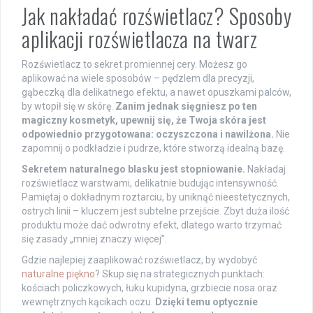
Jak nakładać rozświetlacz? Sposoby
aplikacji rozświetlacza na twarz
Rozświetlacz to sekret promiennej cery. Możesz go
aplikować na wiele sposobów – pędzlem dla precyzji,
gąbeczką dla delikatnego efektu, a nawet opuszkami palców,
by wtopił się w skórę.
Zanim jednak sięgniesz po ten
magiczny kosmetyk, upewnij się, że Twoja skóra jest
odpowiednio przygotowana: oczyszczona i nawilżona.
Nie
zapomnij o podkładzie i pudrze, które stworzą idealną bazę.
Sekretem naturalnego blasku jest stopniowanie.
Nakładaj
rozświetlacz warstwami, delikatnie budując intensywność.
Pamiętaj o dokładnym roztarciu, by uniknąć nieestetycznych,
ostrych linii – kluczem jest subtelne przejście. Zbyt duża ilość
produktu może dać odwrotny efekt, dlatego warto trzymać
się zasady „mniej znaczy więcej”.
Gdzie najlepiej zaaplikować rozświetlacz, by wydobyć
naturalne piękno
? Skup się na strategicznych punktach:
kościach policzkowych, łuku kupidyna, grzbiecie nosa oraz
wewnętrznych kącikach oczu.
Dzięki temu optycznie