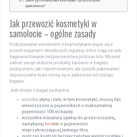
Jakie są miniaturowe kosmetyki i przezroczyste
opakowania?
Jak przewozić kosmetyki w
samolocie – ogólne zasady
Podróżowanie samolotem z kosmetykami wiąże się z
przestrzeganiem określonych regulacji, które mają na celu
zagwarantowanie bezpieczeństwa podczas lotu. Możesz
zabrać swoje ulubione produkty zarówno w bagażu
podręcznym, jak i rejestrowanym, ale sposób pakowania i
dopuszczalne ilości różnią się w zależności od rodzaju
bagażu.
Jeśli chodzi o bagaż podręczny:
wszelkie
płyny i żele, w tym kosmetyki, muszą być
umieszczone w pojemnikach o maksymalnej
pojemności 100 ml każdy
,
wszystkie miniatury spakuj do przezroczystej,
zamykanej
torebki
o pojemności
nieprzekraczającej jednego litra
,
podczas kontroli bezpieczeństwa wyjmij torebkę i