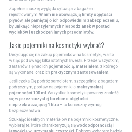
Zupełnie inaczej wygląda sytuacja z bagażem
rejestrowanym.
W nim nie obowiązują limity objętości
płynów, ale pamiętaj o ich odpowiednim zabezpieczeniu,
by uniknąć nieprzyjemnych niespodzianek w postaci
wycieków i uszkodzeń innych przedmiotów.
Jakie pojemniki na kosmetyki wybrać?
Decydując się na zakup pojemników na kosmetyki, warto
wziąć pod uwagę kilka istotnych kwestii. Przede wszystkim,
zastanów się nad ich
pojemnością
,
materiałem
, z którego
są wykonane, oraz ich
praktycznym zastosowaniem
.
Jeśli czeka Cię podróż samolotem, szczególnie z bagażem
podręcznym, postaw na pojemniki o
maksymalnej
pojemności 100 ml
. Wszystkie kosmetyki powinny znaleźć
się w
przezroczystej torebce o objętości
nieprzekraczającej 1 litra
– to konieczny wymóg
bezpieczeństwa.
Szukając idealnych materiałów na pojemniki kosmetyczne,
wybieraj te, które charakteryzują się
wodoodpornością
i
łatwością w utrzymaniu czystości
. Dobrym wyborem będzie