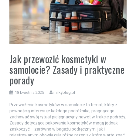
Jak przewozić kosmetyki w
samolocie? Zasady i praktyczne
porady
18 kwietnia 2025
milkyblog.pl
Przewożenie kosmetyków w samolocie to temat, który z
pewnością interesuje każdego podróżnika, pragnącego
zachować swój rytuał pielęgnacyjny nawet w trakcie podróży.
Zasady dotyczące pakowania kosmetyków mogą jednak
zaskoczyć – zarówno w bagażu podręcznym, jak i
rejestrowanym obowiązują różne przepisy, które warto znać,