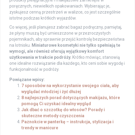
poręcznych, niewielkich opakowaniach. Wybierając je,
zyskujesz cenną przestrzeń w walizce, co jest szczególnie
istotne podczas krótkich wyjazdów.
Co więcej, jeśli planujesz zabrać bagaż podręczny, pamiętaj,
że płyny muszą być umieszczone w przezroczystych
pojemnikach, aby sprawnie przejść kontrolę bezpieczeństwa
na lotnisku.
Miniaturowe kosmetyki nie tylko spełniają te
wymogi, ale również oferują wyjątkowy komfort
użytkowania w trakcie podróży.
Krótko mówiąc, stanowią
one idealne rozwiązanie dla każdego, kto ceni sobie wygodę i
funkcjonalność w podróży.
Powiązane wpisy:
7 sposobów na wykorzystanie swojego ciała, aby
wyglądać młodziej i żyć dłużej
8 najlepszych porad dotyczących makijażu, które
pomogą Ci uzyskać idealny wygląd
Jak dbać o szczotkę do włosów? Porady i
skuteczne metody czyszczenia
Paznokcie w panterkę – instrukcja, stylizacja i
trendy w manicure