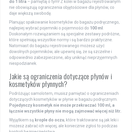
do 1 litra
– pamiętaj o tym! Z kolei w bagażu rejestrowanym
nie obowiązują ograniczenia objętościowe dla płynów, co
daje większą swobodę.
Planując spakowanie kosmetyków do bagażu podręcznego,
najlepiej wybrać pojemniki o pojemności do
100 ml
.
Doskonałym rozwiązaniem są specjalne zestawy podróżne,
które spełniają wszystkie normy i są bardzo praktyczne.
Natomiast do bagażu rejestrowanego możesz użyć
dowolnych pojemników, ale upewnij się, że są szczelne i
odpowiednio zabezpieczone, aby uniknąć nieprzyjemnych
niespodzianek.
Jakie są ograniczenia dotyczące płynów i
kosmetyków płynnych?
Podróżując samolotem, musisz pamiętać o ograniczeniach
dotyczących kosmetyków w płynie w bagażu podręcznym.
Pojedynczy kosmetyk nie może przekraczać 100 ml, a
łącznie wszystkie płyny nie mogą zajmować więcej niż litr.
Wyjątkiem są
krople do oczu
, które traktowane są jak leki i
możesz zabrać ich więcej, ale koniecznie zgłoś to podczas
kontroli bezpieczeństwa.