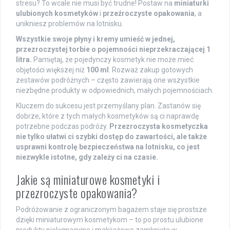
stresu? To wcale nie musi być trudne! Postaw na
miniaturki
ulubionych kosmetyków
i
przeźroczyste opakowania
, a
unikniesz problemów na lotnisku.
Wszystkie swoje płyny i kremy umieść w jednej,
przezroczystej torbie o pojemności nieprzekraczającej 1
litra.
Pamiętaj, że pojedynczy kosmetyk nie może mieć
objętości większej niż
100 ml
. Rozważ zakup gotowych
zestawów podróżnych – często zawierają one wszystkie
niezbędne produkty w odpowiednich, małych pojemnościach.
Kluczem do sukcesu jest przemyślany plan. Zastanów się
dobrze, które z tych małych kosmetyków są ci naprawdę
potrzebne podczas podróży.
Przezroczysta kosmetyczka
nie tylko ułatwi ci szybki dostęp do zawartości, ale także
usprawni kontrolę bezpieczeństwa na lotnisku, co jest
niezwykle istotne, gdy zależy ci na czasie.
Jakie są miniaturowe kosmetyki i
przezroczyste opakowania?
Podróżowanie z ograniczonym bagażem staje się prostsze
dzięki miniaturowym kosmetykom – to po prostu ulubione
produkty pielęgnacyjne i makijażowe zamknięte w