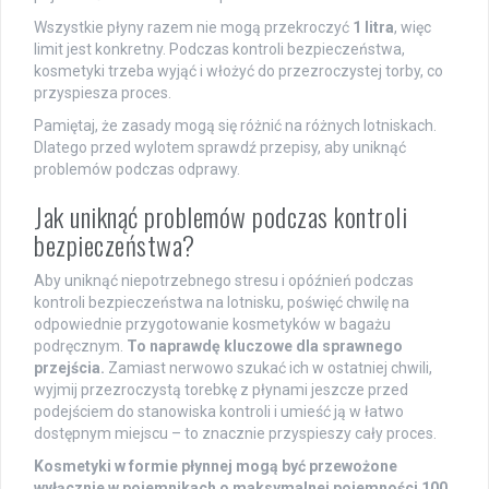
Wszystkie płyny razem nie mogą przekroczyć
1 litra
, więc
limit jest konkretny. Podczas kontroli bezpieczeństwa,
kosmetyki trzeba wyjąć i włożyć do przezroczystej torby, co
przyspiesza proces.
Pamiętaj, że zasady mogą się różnić na różnych lotniskach.
Dlatego przed wylotem sprawdź przepisy, aby uniknąć
problemów podczas odprawy.
Jak uniknąć problemów podczas kontroli
bezpieczeństwa?
Aby uniknąć niepotrzebnego stresu i opóźnień podczas
kontroli bezpieczeństwa na lotnisku, poświęć chwilę na
odpowiednie przygotowanie kosmetyków w bagażu
podręcznym.
To naprawdę kluczowe dla sprawnego
przejścia.
Zamiast nerwowo szukać ich w ostatniej chwili,
wyjmij przezroczystą torebkę z płynami jeszcze przed
podejściem do stanowiska kontroli i umieść ją w łatwo
dostępnym miejscu – to znacznie przyspieszy cały proces.
Kosmetyki w formie płynnej mogą być przewożone
wyłącznie w pojemnikach o maksymalnej pojemności 100