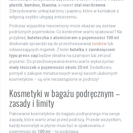
plastik
,
bambus
,
tkanina
, a nawet
stal nierdzewna
.
Zdecydowanie unikaj kartonu i papieru, które w kontakcie z
wilgocią szybko ulegają zniszczeniu.
Podczas wyjazdów nieoceniony może okazać się zestaw
podróżnych pojemników. Co konkretnie warto spakować? Na
przykład,
buteleczka z atomizerem o pojemności 100 ml
doskonale sprawdzi się do przechowywania
toników
lub
odświeżających mgiełek. Z kolei
butelka z zamknięciem
typu press cap
będzie idealna na szampon lub żel pod
prysznic. Do przechowywania kremu warto wykorzystać
mały słoiczek o pojemności około 20 ml
. Dodatkowo,
pomyśl o zakupie miniaturowych wersji swoich ulubionych
kosmetyków – są one niezastąpione w podróży!
Kosmetyki w bagażu podręcznym –
zasady i limity
Pakowanie kosmetyków do bagażu podręcznego ma swoje
zasady, które warto znać przed podróżą. Przede wszystkim,
każdy kosmetyk w płynie musi być w opakowaniu o
pojemności do
100 ml
– to podstawa.