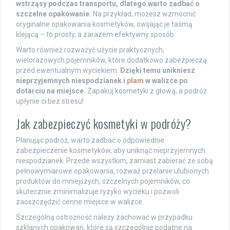
wstrząsy podczas transportu, dlatego warto zadbać o
szczelne opakowanie.
Na przykład, możesz wzmocnić
oryginalne opakowania kosmetyków, owijając je taśmą
klejącą – to prosty, a zarazem efektywny sposób.
Warto również rozważyć użycie praktycznych,
wielorazowych pojemników, które dodatkowo zabezpieczą
przed ewentualnym wyciekiem.
Dzięki temu unikniesz
nieprzyjemnych niespodzianek i
plam
w walizce po
dotarciu na miejsce.
Zapakuj kosmetyki z głową, a podróż
upłynie ci bez stresu!
Jak zabezpieczyć kosmetyki w podróży?
Planując podróż, warto zadbać o odpowiednie
zabezpieczenie kosmetyków, aby uniknąć nieprzyjemnych
niespodzianek. Przede wszystkim, zamiast zabierać ze sobą
pełnowymiarowe opakowania, rozważ przelanie ulubionych
produktów do mniejszych, szczelnych pojemników, co
skutecznie zminimalizuje ryzyko wycieku i pozwoli
zaoszczędzić cenne miejsce w walizce.
Szczególną ostrożność należy zachować w przypadku
szklanych opakowań, które są szczególnie podatne na