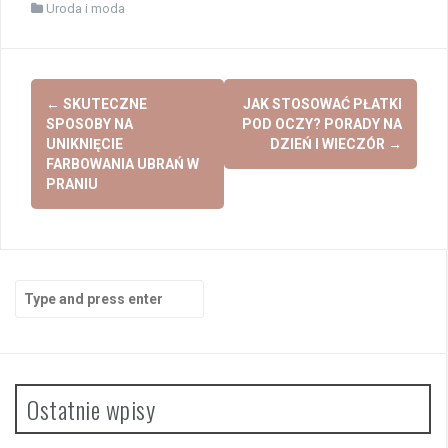
Uroda i moda
Post
←
SKUTECZNE
JAK STOSOWAĆ PŁATKI
navigation
SPOSOBY NA
POD OCZY? PORADY NA
UNIKNIĘCIE
DZIEŃ I WIECZÓR
→
FARBOWANIA UBRAŃ W
PRANIU
Search
for:
Ostatnie wpisy