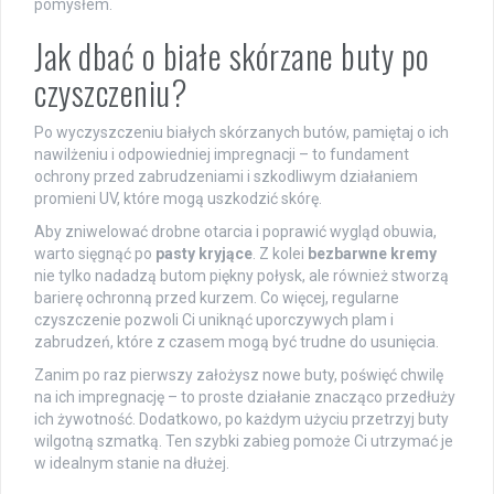
pomysłem.
Jak dbać o białe skórzane buty po
czyszczeniu?
Po wyczyszczeniu białych skórzanych butów, pamiętaj o ich
nawilżeniu i odpowiedniej impregnacji – to fundament
ochrony przed zabrudzeniami i szkodliwym działaniem
promieni UV, które mogą uszkodzić skórę.
Aby zniwelować drobne otarcia i poprawić wygląd obuwia,
warto sięgnąć po
pasty kryjące
. Z kolei
bezbarwne kremy
nie tylko nadadzą butom piękny połysk, ale również stworzą
barierę ochronną przed kurzem. Co więcej, regularne
czyszczenie pozwoli Ci uniknąć uporczywych plam i
zabrudzeń, które z czasem mogą być trudne do usunięcia.
Zanim po raz pierwszy założysz nowe buty, poświęć chwilę
na ich impregnację – to proste działanie znacząco przedłuży
ich żywotność. Dodatkowo, po każdym użyciu przetrzyj buty
wilgotną szmatką. Ten szybki zabieg pomoże Ci utrzymać je
w idealnym stanie na dłużej.