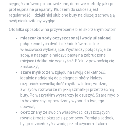
sięgnąć zarówno po sprawdzone, domowe metody, jak i po
profesjonalne preparaty. Kluczem do sukcesu jest
regularność – dzięki niej ulubione buty na dłużej zachowają
swój nieskazitelny wygląd.
Oto kilka sposobów na przywrócenie bieli skórzanym butom:
mieszanka sody oczyszczonej i wody utlenionej:
połączenie tych dwóch składników ma silne
właściwości wybielające. Wystarczy połączyć je ze
sobą, a następnie nałożyć pastę na zabrudzone
miejsca i delikatnie wyczyścić. Efekt z pewnością cię
zaskoczy!,
szare mydło:
ze względu na swoją delikatność,
idealnie nadaje się do pielęgnacji skóry. Należy
rozpuścić niewielką ilość mydła w letniej wodzie,
zwilżyć w roztworze miękką szmatkę i przetrzeć nią
buty. Po wszystkim wystarczy je osuszyć. Szare mydło
to bezpieczny i sprawdzony wybór dla twojego
obuwia!,
ocet:
znany ze swoich właściwości czyszczących,
również może okazać się pomocny. Pamiętaj jednak,
by go rozcieńczyć z wodą przed użyciem. Takim