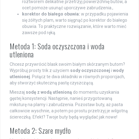
roztworem delikatnie przetrzyj powierzchnię butów, a
ocet pomoże usunąć uporczywe zabrudzenia.,
korektor do białego obuwia:
w przypadku pojawienia
się żółtych plam, warto sięgnąć po korektor do białego
obuwia. To praktyczne rozwiązanie, które warto mieć
zawsze pod ręką.
Metoda 1: Soda oczyszczona i woda
utleniona
Chcesz przywrócić blask swoim białym skórzanym butom?
Wypróbuj prosty trik z użyciem
sody oczyszczonej
i
wody
utlenionej
. Połącz te dwa składniki w równych proporcjach,
aby stworzyć skuteczną pastę czyszczącą.
Mieszaj
sodę z wodą utlenioną
do momentu uzyskania
gęstej konsystencji. Następnie, nanieś przygotowaną
miksturę na plamy i zabrudzenia. Pozostaw buty, aż pasta
całkowicie wyschnie, a potem po prostu przetrzyj je wilgotną
ściereczką. Efekt? Twoje buty będą wyglądać jak nowe!
Metoda 2: Szare mydło