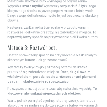
Masz białe skórzane buty wymagające odświeżenia?
Wypróbuj
szare mydło
! Wystarczy rozpuścić
2-3 łyżki
tego
klasycznego środka czyszczącego w misce z letnią wodą.
Dzięki swojej delikatności, mydło to jest bezpieczne dla skóry
obuwia.
Następnie, zwilż miękką ściereczkę w przygotowanym
roztworze i delikatnie przetrzyj nią zabrudzone miejsca. To
naprawdę łatwy sposób na przywrócenie bieli Twoim butom!
Metoda 3: Roztwór octu
Ocet to sprawdzony sposób na przywrócenie blasku białym
skórzanym butom. Jak go zastosować?
Wystarczy zwilżyć miękką szmatkę octem i delikatnie
przetrzeć nią zabrudzone miejsca.
Ocet, dzięki swoim
właściwościom, poradzi sobie z różnorodnymi plamami i
osadami, skutecznie je rozpuszczając.
Po czyszczeniu, daj butom czas, aby naturalnie wyschły.
To
kluczowe, aby uniknąć niepożądanych efektów.
Warto jednak pamiętać o jednej, istotnej rzeczy: ta metoda
absolutnie nie nadaje się do czyszczenia butów wykonanych