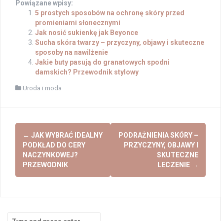
Powiązane wpisy:
5 prostych sposobów na ochronę skóry przed
promieniami słonecznymi
Jak nosić sukienkę jak Beyonce
Sucha skóra twarzy – przyczyny, objawy i skuteczne
sposoby na nawilżenie
Jakie buty pasują do granatowych spodni
damskich? Przewodnik stylowy
Uroda i moda
Post
←
JAK WYBRAĆ IDEALNY
PODRAŻNIENIA SKÓRY –
navigation
PODKŁAD DO CERY
PRZYCZYNY, OBJAWY I
NACZYNKOWEJ?
SKUTECZNE
PRZEWODNIK
LECZENIE
→
Search