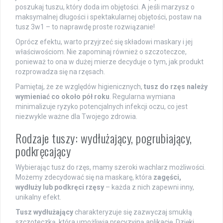
poszukaj tuszu, który doda im objętości. A jeśli marzysz o
maksymalnej długości i spektakularnej objętości, postaw na
tusz 3w1 – to naprawdę proste rozwiązanie!
Oprócz efektu, warto przyjrzeć się składowi maskary i jej
właściwościom. Nie zapominaj również o szczoteczce,
ponieważ to ona w dużej mierze decyduje o tym, jak produkt
rozprowadza się na rzęsach.
Pamiętaj, że ze względów higienicznych,
tusz do rzęs należy
wymieniać co około pół roku
. Regularna wymiana
minimalizuje ryzyko potencjalnych infekcji oczu, co jest
niezwykle ważne dla Twojego zdrowia.
Rodzaje tuszy: wydłużający, pogrubiający,
podkręcający
Wybierając tusz do rzęs, mamy szeroki wachlarz możliwości.
Możemy zdecydować się na maskarę, która
zagęści,
wydłuży lub podkręci rzęsy
– każda z nich zapewni inny,
unikalny efekt.
Tusz wydłużający
charakteryzuje się zazwyczaj smukłą
szczoteczką, która umożliwia precyzyjną aplikację. Dzięki