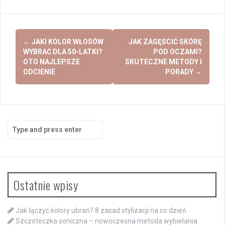
Post
←
JAKI KOLOR WŁOSÓW
JAK ZAGĘŚCIĆ SKÓRĘ
navigation
WYBRAĆ DLA 50-LATKI?
POD OCZAMI?
OTO NAJLEPSZE
SKUTECZNE METODY I
ODCIENIE
PORADY
→
Search
for:
Ostatnie wpisy
Jak łączyć kolory ubrań? 8 zasad stylizacji na co dzień
Szczoteczka soniczna – nowoczesna metoda wybielania