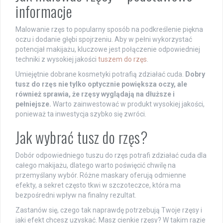
informacje
Malowanie rzęs to popularny sposób na podkreślenie piękna
oczu i dodanie głębi spojrzeniu. Aby w pełni wykorzystać
potencjał makijażu, kluczowe jest połączenie odpowiedniej
techniki z wysokiej jakości
tuszem do rzęs
.
Umiejętnie dobrane kosmetyki potrafią zdziałać cuda.
Dobry
tusz do rzęs nie tylko optycznie powiększa oczy, ale
również sprawia, że rzęsy wyglądają na dłuższe i
pełniejsze.
Warto zainwestować w produkt wysokiej jakości,
ponieważ ta inwestycja szybko się zwróci.
Jak wybrać tusz do rzęs?
Dobór odpowiedniego tuszu do rzęs potrafi zdziałać cuda dla
całego makijażu, dlatego warto poświęcić chwilę na
przemyślany wybór. Różne maskary oferują odmienne
efekty, a sekret często tkwi w szczoteczce, która ma
bezpośredni wpływ na finalny rezultat.
Zastanów się, czego tak naprawdę potrzebują Twoje rzęsy i
jaki efekt chcesz uzyskać. Masz cienkie rzęsy? W takim razie