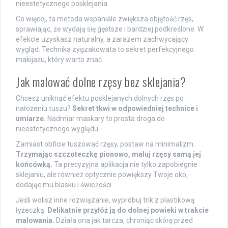
nieestetycznego posklejania.
Co więcej, ta metoda wspaniale zwiększa objętość rzęs,
sprawiając, że wydają się gęstsze i bardziej podkreślone. W
efekcie uzyskasz naturalny, a zarazem zachwycający
wygląd. Technika zygzakowata to sekret perfekcyjnego
makijażu, który warto znać.
Jak malować dolne rzęsy bez sklejania?
Chcesz uniknąć efektu posklejanych dolnych rzęs po
nałożeniu tuszu?
Sekret tkwi w odpowiedniej technice i
umiarze.
Nadmiar maskary to prosta droga do
nieestetycznego wyglądu.
Zamiast obficie tuszować rzęsy, postaw na minimalizm.
Trzymając szczoteczkę pionowo, maluj rzęsy samą jej
końcówką.
Ta precyzyjna aplikacja nie tylko zapobiegnie
sklejaniu, ale również optycznie powiększy Twoje oko,
dodając mu blasku i świeżości.
Jeśli wolisz inne rozwiązanie, wypróbuj trik z plastikową
łyżeczką.
Delikatnie przyłóż ją do dolnej powieki w trakcie
malowania.
Działa ona jak tarcza, chroniąc skórę przed