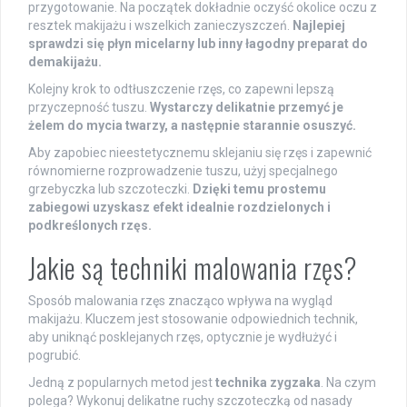
przygotowanie. Na początek dokładnie oczyść okolice oczu z
resztek makijażu i wszelkich zanieczyszczeń.
Najlepiej
sprawdzi się płyn micelarny lub inny łagodny preparat do
demakijażu.
Kolejny krok to odtłuszczenie rzęs, co zapewni lepszą
przyczepność tuszu.
Wystarczy delikatnie przemyć je
żelem do mycia twarzy, a następnie starannie osuszyć.
Aby zapobiec nieestetycznemu sklejaniu się rzęs i zapewnić
równomierne rozprowadzenie tuszu, użyj specjalnego
grzebyczka lub szczoteczki.
Dzięki temu prostemu
zabiegowi uzyskasz efekt idealnie rozdzielonych i
podkreślonych rzęs.
Jakie są techniki malowania rzęs?
Sposób malowania rzęs znacząco wpływa na wygląd
makijażu. Kluczem jest stosowanie odpowiednich technik,
aby uniknąć posklejanych rzęs, optycznie je wydłużyć i
pogrubić.
Jedną z popularnych metod jest
technika zygzaka
. Na czym
polega? Wykonuj delikatne ruchy szczoteczką od nasady