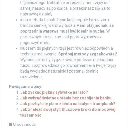
higienicznego. Delikatnie przeczesz nim rzęsy od
samej nasady aż po końce, a przekonasz się, że to
naprawdę działa!,
inna metoda to nałożenie kolejnej, ale tym razem
bardzo cienkiej warstwy tuszu.
Pamiętaj jednak, że
poprzednia warstwa musi być idealnie sucha.
W
przeciwnym razie, zamiast poprawy, możesz
pogorszyć efekt.,
kluczem do pięknych rzęs jest również odpowiednia
technika malowania.
Spróbuj metody zygzakowatej!
Wykonując ruchy zygzakowate podczas nakładania
tuszu, rozprowadzisz go równomiernie, a twoje rzęsy
będą wyglądać naturalnie i zostaną idealnie
rozdzielone.
Powiązane wpisy:
Jak zyskać piękną sylwetkę na lato?
Jak wybrać świetne ubrania bez rozbijania banku
Jak pozbyć się plam z błota na białych trampkach?
Jak znaleźć swój styl: Kluczowe kroki do modowej
tożsamości
Uroda i moda