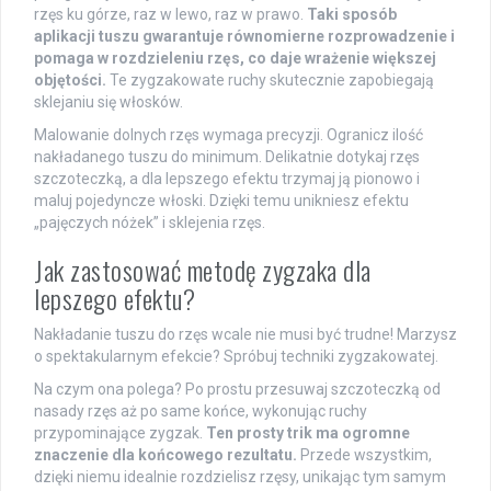
rzęs ku górze, raz w lewo, raz w prawo.
Taki sposób
aplikacji tuszu gwarantuje równomierne rozprowadzenie i
pomaga w rozdzieleniu rzęs, co daje wrażenie większej
objętości.
Te zygzakowate ruchy skutecznie zapobiegają
sklejaniu się włosków.
Malowanie dolnych rzęs wymaga precyzji. Ogranicz ilość
nakładanego tuszu do minimum. Delikatnie dotykaj rzęs
szczoteczką, a dla lepszego efektu trzymaj ją pionowo i
maluj pojedyncze włoski. Dzięki temu unikniesz efektu
„pajęczych nóżek” i sklejenia rzęs.
Jak zastosować metodę zygzaka dla
lepszego efektu?
Nakładanie tuszu do rzęs wcale nie musi być trudne! Marzysz
o spektakularnym efekcie? Spróbuj techniki zygzakowatej.
Na czym ona polega? Po prostu przesuwaj szczoteczką od
nasady rzęs aż po same końce, wykonując ruchy
przypominające zygzak.
Ten prosty trik ma ogromne
znaczenie dla końcowego rezultatu.
Przede wszystkim,
dzięki niemu idealnie rozdzielisz rzęsy, unikając tym samym