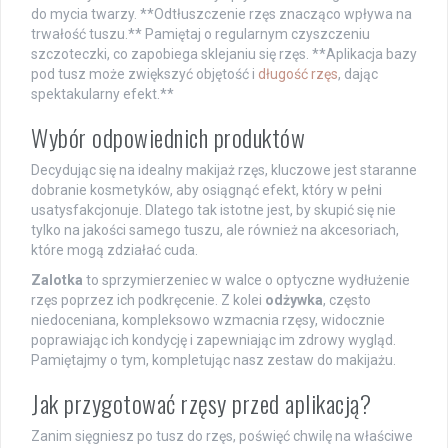
do mycia twarzy. **Odtłuszczenie rzęs znacząco wpływa na
trwałość tuszu.** Pamiętaj o regularnym czyszczeniu
szczoteczki, co zapobiega sklejaniu się rzęs. **Aplikacja bazy
pod tusz może zwiększyć objętość i
długość rzęs
, dając
spektakularny efekt.**
Wybór odpowiednich produktów
Decydując się na idealny makijaż rzęs, kluczowe jest staranne
dobranie kosmetyków, aby osiągnąć efekt, który w pełni
usatysfakcjonuje. Dlatego tak istotne jest, by skupić się nie
tylko na jakości samego tuszu, ale również na akcesoriach,
które mogą zdziałać cuda.
Zalotka
to sprzymierzeniec w walce o optyczne wydłużenie
rzęs poprzez ich podkręcenie. Z kolei
odżywka
, często
niedoceniana, kompleksowo wzmacnia rzęsy, widocznie
poprawiając ich kondycję i zapewniając im zdrowy wygląd.
Pamiętajmy o tym, kompletując nasz zestaw do makijażu.
Jak przygotować rzęsy przed aplikacją?
Zanim sięgniesz po tusz do rzęs, poświęć chwilę na właściwe