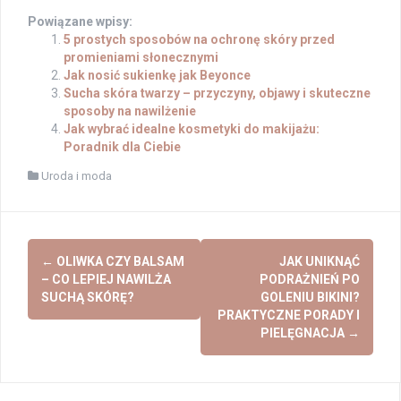
Powiązane wpisy:
5 prostych sposobów na ochronę skóry przed
promieniami słonecznymi
Jak nosić sukienkę jak Beyonce
Sucha skóra twarzy – przyczyny, objawy i skuteczne
sposoby na nawilżenie
Jak wybrać idealne kosmetyki do makijażu:
Poradnik dla Ciebie
Uroda i moda
Post
←
OLIWKA CZY BALSAM
JAK UNIKNĄĆ
navigation
– CO LEPIEJ NAWILŻA
PODRAŻNIEŃ PO
SUCHĄ SKÓRĘ?
GOLENIU BIKINI?
PRAKTYCZNE PORADY I
PIELĘGNACJA
→