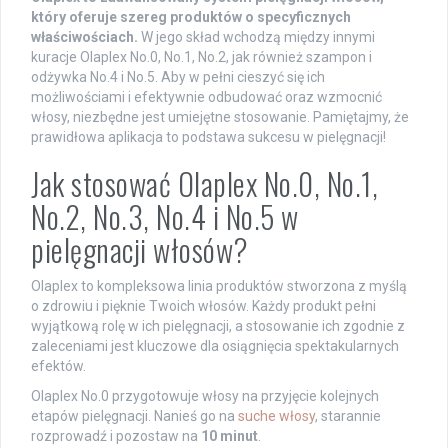
który oferuje szereg produktów o specyficznych
właściwościach.
W jego skład wchodzą między innymi
kuracje Olaplex No.0, No.1, No.2, jak również szampon i
odżywka No.4 i No.5. Aby w pełni cieszyć się ich
możliwościami i efektywnie odbudować oraz wzmocnić
włosy, niezbędne jest umiejętne stosowanie. Pamiętajmy, że
prawidłowa aplikacja to podstawa sukcesu w pielęgnacji!
Jak stosować Olaplex No.0, No.1,
No.2, No.3, No.4 i No.5 w
pielęgnacji włosów?
Olaplex to kompleksowa linia produktów stworzona z myślą
o zdrowiu i pięknie Twoich włosów. Każdy produkt pełni
wyjątkową rolę w ich pielęgnacji, a stosowanie ich zgodnie z
zaleceniami jest kluczowe dla osiągnięcia spektakularnych
efektów.
Olaplex No.0 przygotowuje włosy na przyjęcie kolejnych
etapów pielęgnacji. Nanieś go na
suche włosy
, starannie
rozprowadź i pozostaw na
10 minut
.