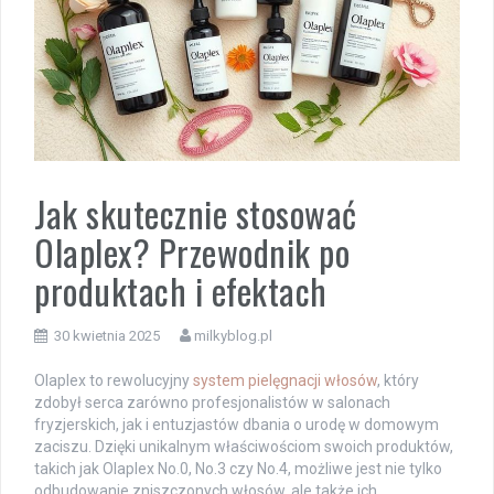
Jak skutecznie stosować
Olaplex? Przewodnik po
produktach i efektach
30 kwietnia 2025
milkyblog.pl
Olaplex to rewolucyjny
system pielęgnacji włosów
, który
zdobył serca zarówno profesjonalistów w salonach
fryzjerskich, jak i entuzjastów dbania o urodę w domowym
zaciszu. Dzięki unikalnym właściwościom swoich produktów,
takich jak Olaplex No.0, No.3 czy No.4, możliwe jest nie tylko
odbudowanie zniszczonych włosów, ale także ich