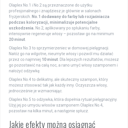
Olaplex No.1 i No.2 są przeznaczone do użytku
profesjonalnego i znajdziesz je głównie w salonach
fryzjerskich.
No.1 dodawany do farby lub rozjaśniacza
podczas koloryzacji, minimalizuje potencjalne
uszkodzenia.
No.2, aplikowany po spłukaniu farby,
intensywnie regeneruje włosy – pozostaw go na minimum
20 minut
.
Olaplex No.3 to sprzymierzeniec w domowej pielęgnacji.
Nałóż go na wilgotne, nieumyte włosy i pozwól mu działać
przez co najmniej
10 minut
. Dla lepszych rezultatów, możesz
go pozostawić na całą noc, a rano umyć włosy szamponem i
nałożyć odżywkę.
Olaplex No.4 to delikatny, ale skuteczny szampon, który
możesz stosować tak jak każdy inny. Oczyszcza włosy,
jednocześnie je wzmacniając.
Olaplex No.5 to odżywka, która dopełnia rytuał pielęgnacyjny.
Użyj jej po umyciu włosów szamponem Olaplex No.4,
pozostaw na kilka minut, a następnie spłucz.
Jakie efekty można osiągnąć