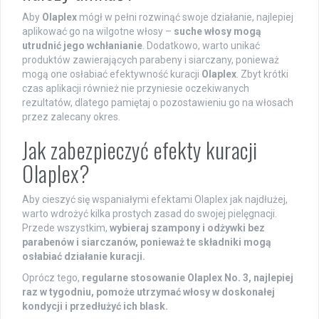
Aby
Olaplex
mógł w pełni rozwinąć swoje działanie, najlepiej
aplikować go na wilgotne włosy –
suche włosy mogą
utrudnić jego wchłanianie
. Dodatkowo, warto unikać
produktów zawierających parabeny i siarczany, ponieważ
mogą one osłabiać efektywność kuracji
Olaplex
. Zbyt krótki
czas aplikacji również nie przyniesie oczekiwanych
rezultatów, dlatego pamiętaj o pozostawieniu go na włosach
przez zalecany okres.
Jak zabezpieczyć efekty kuracji
Olaplex?
Aby cieszyć się wspaniałymi efektami Olaplex jak najdłużej,
warto wdrożyć kilka prostych zasad do swojej pielęgnacji.
Przede wszystkim,
wybieraj szampony i odżywki bez
parabenów i siarczanów, ponieważ te składniki mogą
osłabiać działanie kuracji.
Oprócz tego,
regularne stosowanie Olaplex No. 3, najlepiej
raz w tygodniu, pomoże utrzymać włosy w doskonałej
kondycji i przedłużyć ich blask.