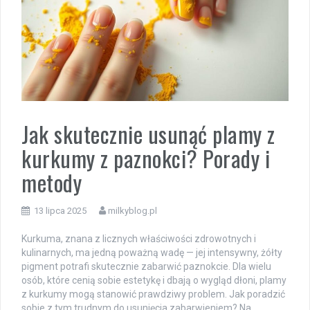
Jak skutecznie usunąć plamy z
kurkumy z paznokci? Porady i
metody
13 lipca 2025
milkyblog.pl
Kurkuma, znana z licznych właściwości zdrowotnych i
kulinarnych, ma jedną poważną wadę — jej intensywny, żółty
pigment potrafi skutecznie zabarwić paznokcie. Dla wielu
osób, które cenią sobie estetykę i dbają o wygląd dłoni, plamy
z kurkumy mogą stanowić prawdziwy problem. Jak poradzić
sobie z tym trudnym do usunięcia zabarwieniem? Na