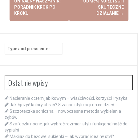
navigation
UNIKALNY NASZYJNIK:
ODKRYJ KORZYŚCI I
PORADNIK KROK PO
SKUTECZNE
KROKU
DZIAŁANIE
→
Search
for:
Ostatnie wpisy
Nacieranie octem jabłkowym – właściwości, korzyści i ryzyka
Jak łączyć kolory ubrań? 8 zasad stylizacji na co dzień
Szczoteczka soniczna – nowoczesna metoda wybielania
zębów
Szafeczki nocne: jak wybrać rozmiar, styl i funkcjonalność do
sypialni
Makijaż do beżowej sukienki – jak wybrać idealny styl?