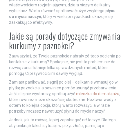
właściwościom rozjaśniającym, działa niczym delikatny
wybielacz. Warto również spróbować użyć zwykłego
płynu
do mycia naczyń
, który w wielu przypadkach okazuje się
zaskakująco efektywny.
Jakie są porady dotyczące zmywania
kurkumy z paznokci?
Zauważyłaś, że Twoje paznokcie nabrały żółtego odcienia po
kontakcie z kurkumą? Spokojnie, nie jest to problem nie do
rozwiązania! Istnieje kilka sprawdzonych metod, które
pomogą Ci przywrócić im dawny wygląd.
Zamiast panikować, sięgnij po olej – delikatnie wmasuj go w
płytkę paznokcia, a powinien pomóc usunąć przebarwienia.
Jeśli olej nie wystarczy, spróbuj użyć
mleczka do demakijażu
,
które również może okazać się skuteczne. Roztwór wody z
octem to kolejna opcja, którą warto rozważyć, a w razie
potrzeby możesz nawet użyć płynu do mycia naczyń.
Jednak, jak to mówią, lepiej zapobiegać niż leczyć. Dlatego,
aby uniknąć takich sytuacji w przyszłości, pamiętaj o