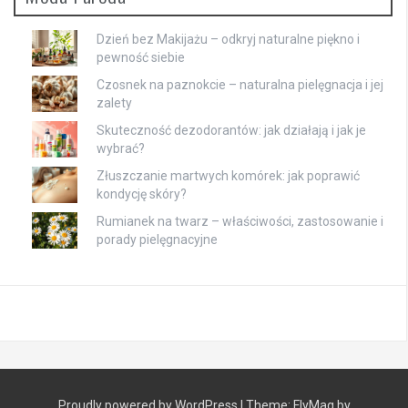
Dzień bez Makijażu – odkryj naturalne piękno i
pewność siebie
Czosnek na paznokcie – naturalna pielęgnacja i jej
zalety
Skuteczność dezodorantów: jak działają i jak je
wybrać?
Złuszczanie martwych komórek: jak poprawić
kondycję skóry?
Rumianek na twarz – właściwości, zastosowanie i
porady pielęgnacyjne
Proudly powered by WordPress
|
Theme:
FlyMag
by