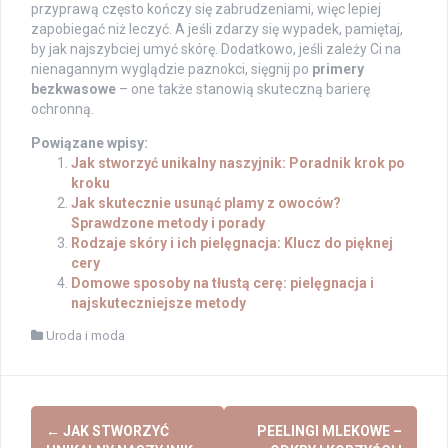
przyprawą często kończy się zabrudzeniami, więc lepiej
zapobiegać niż leczyć. A jeśli zdarzy się wypadek, pamiętaj,
by jak najszybciej umyć skórę. Dodatkowo, jeśli zależy Ci na
nienagannym wyglądzie paznokci, sięgnij po
primery
bezkwasowe
– one także stanowią skuteczną barierę
ochronną.
Powiązane wpisy:
Jak stworzyć unikalny naszyjnik: Poradnik krok po
kroku
Jak skutecznie usunąć plamy z owoców?
Sprawdzone metody i porady
Rodzaje skóry i ich pielęgnacja: Klucz do pięknej
cery
Domowe sposoby na tłustą cerę: pielęgnacja i
najskuteczniejsze metody
Uroda i moda
Post
←
JAK STWORZYĆ
PEELINGI MLEKOWE –