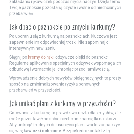
zakładaniu rękawiczek podczas mycia naczyń. Dzięki temu
Twoje paznokcie pozostaną czyste i wolne od niechcianych
przebarwień.
Jak dbać o paznokcie po zmyciu kurkumy?
Po uporaniu się z kurkumą na paznokciach, kluczowe jest
zapewnienie im odpowiedniej troski. Nie zapominaj o
intensywnym nawilżeniu!
Sięgnij po
kremy do rąk
i odżywcze olejki do paznokci.
Regularne aplikowanie specjalnych odżywek wspomaga ich
odbudowę i wzmacnia je, chroniąc przed łamliwością.
Wprowadzenie dobrych nawyków pielęgnacyjnych to prosty
sposób na zminimalizowanie ryzyka ponownych
przebarwień w przyszłości.
Jak unikać plam z kurkumy w przyszłości?
Gotowanie z kurkumą to prawdziwa uczta dla zmysłów, ale
może pozostawić po sobie niechciane pamiątki na skórze.
Aby uniknąć trudnych do usunięcia plam, warto zaopatrzyć
się w
rękawiczki ochronne
. Bezpośredni kontakt z tą