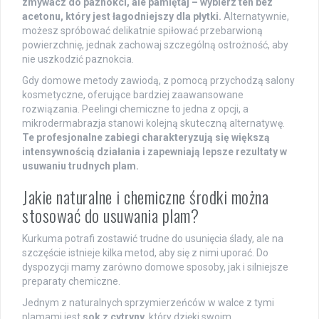
zmywacz do paznokci, ale pamiętaj – wybierz ten bez
acetonu, który jest łagodniejszy dla płytki.
Alternatywnie,
możesz spróbować delikatnie spiłować przebarwioną
powierzchnię, jednak zachowaj szczególną ostrożność, aby
nie uszkodzić paznokcia.
Gdy domowe metody zawiodą, z pomocą przychodzą salony
kosmetyczne, oferujące bardziej zaawansowane
rozwiązania. Peelingi chemiczne to jedna z opcji, a
mikrodermabrazja stanowi kolejną skuteczną alternatywę.
Te profesjonalne zabiegi charakteryzują się większą
intensywnością działania i zapewniają lepsze rezultaty w
usuwaniu trudnych plam.
Jakie naturalne i chemiczne środki można
stosować do usuwania plam?
Kurkuma potrafi zostawić trudne do usunięcia ślady, ale na
szczęście istnieje kilka metod, aby się z nimi uporać. Do
dyspozycji mamy zarówno domowe sposoby, jak i silniejsze
preparaty chemiczne.
Jednym z naturalnych sprzymierzeńców w walce z tymi
plamami jest
sok z cytryny
, który dzięki swoim