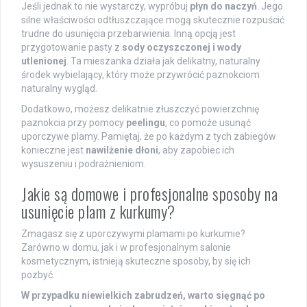
Jeśli jednak to nie wystarczy, wypróbuj
płyn do naczyń
. Jego
silne właściwości odtłuszczające mogą skutecznie rozpuścić
trudne do usunięcia przebarwienia. Inną opcją jest
przygotowanie pasty z
sody oczyszczonej i wody
utlenionej
. Ta mieszanka działa jak delikatny, naturalny
środek wybielający, który może przywrócić paznokciom
naturalny wygląd.
Dodatkowo, możesz delikatnie złuszczyć powierzchnię
paznokcia przy pomocy
peelingu
, co pomoże usunąć
uporczywe plamy. Pamiętaj, że po każdym z tych zabiegów
konieczne jest
nawilżenie dłoni
, aby zapobiec ich
wysuszeniu i podrażnieniom.
Jakie są domowe i profesjonalne sposoby na
usunięcie plam z kurkumy?
Zmagasz się z uporczywymi plamami po kurkumie?
Zarówno w domu, jak i w profesjonalnym salonie
kosmetycznym, istnieją skuteczne sposoby, by się ich
pozbyć.
W przypadku niewielkich zabrudzeń, warto sięgnąć po