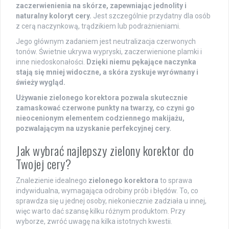
zaczerwienienia na skórze, zapewniając jednolity i
naturalny koloryt cery.
Jest szczególnie przydatny dla osób
z cerą naczynkową, trądzikiem lub podrażnieniami.
Jego głównym zadaniem jest neutralizacja czerwonych
tonów. Świetnie ukrywa wypryski, zaczerwienione plamki i
inne niedoskonałości.
Dzięki niemu pękające naczynka
stają się mniej widoczne, a skóra zyskuje wyrównany i
świeży wygląd.
Używanie zielonego korektora pozwala skutecznie
zamaskować czerwone punkty na twarzy, co czyni go
nieocenionym elementem codziennego makijażu,
pozwalającym na uzyskanie perfekcyjnej cery.
Jak wybrać najlepszy zielony korektor do
Twojej cery?
Znalezienie idealnego
zielonego korektora
to sprawa
indywidualna, wymagająca odrobiny prób i błędów. To, co
sprawdza się u jednej osoby, niekoniecznie zadziała u innej,
więc warto dać szansę kilku różnym produktom. Przy
wyborze, zwróć uwagę na kilka istotnych kwestii.