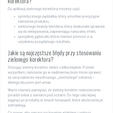
korektora?
Do aplikacji zielonego korektora możesz użyć:
syntetycznego pędzelka, który umożliwi precyzyjne
nałożenie produktu,
zwilżonego beauty blendera, który doskonale sprawdzi
się do wklepywania, zapewniając naturalny efekt,
specjalnej gąbeczki, która również pomoże ci w
uzyskaniu pożądanego rezultatu.
Jakie są najczęstsze błędy przy stosowaniu
zielonego korektora?
Stosując zielony korektor, łatwo o kilka błędów. Przede
wszystkim, nałożenie go w nadmiernej ilości może sprawić,
że cera nabierze niezdrowego, „ziemistego” odcienia –
dlatego kluczem jest umiar.
Warto również pamiętać, że zielony korektor niekoniecznie
poradzi sobie z cieniami pod oczami. Do tego celu lepiej
sięgnąć po produkty w innych tonacjach, które skuteczniej je
zamaskują.
Co więcej, aby cieszyć się trwałym efektem i uniknąć