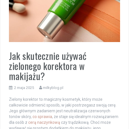
Jak skutecznie używać
zielonego korektora w
makijażu?
2 maja 2025
milkyblog.pl
Zielony korektor to magiczny kosmetyk, który może
całkowicie odmienić sposób, w jaki postrzegasz swoją cerę.
Jego głównym zadaniem jest neutralizacja czerwonych
tonów skóry,
co sprawia
, że staje się idealnym rozwiązaniem
dla osób z
cerą naczynkową
czy trądzikową. Choć może
wydawać się prostym dodatkiem do makijażu, jego