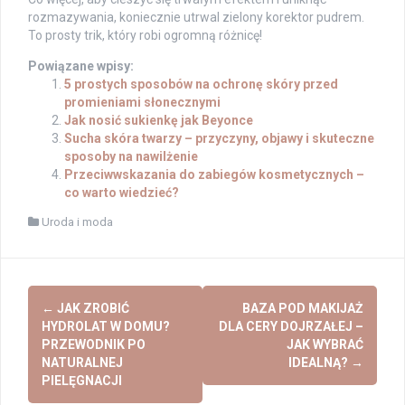
rozmazywania, koniecznie utrwal zielony korektor pudrem.
To prosty trik, który robi ogromną różnicę!
Powiązane wpisy:
5 prostych sposobów na ochronę skóry przed
promieniami słonecznymi
Jak nosić sukienkę jak Beyonce
Sucha skóra twarzy – przyczyny, objawy i skuteczne
sposoby na nawilżenie
Przeciwwskazania do zabiegów kosmetycznych –
co warto wiedzieć?
Uroda i moda
Post
←
JAK ZROBIĆ
BAZA POD MAKIJAŻ
navigation
HYDROLAT W DOMU?
DLA CERY DOJRZAŁEJ –
PRZEWODNIK PO
JAK WYBRAĆ
NATURALNEJ
IDEALNĄ?
→
PIELĘGNACJI