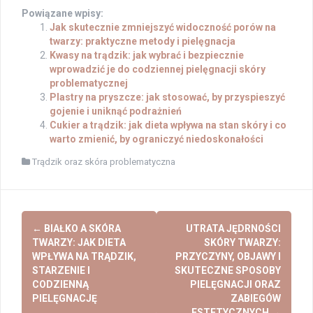
Powiązane wpisy:
Jak skutecznie zmniejszyć widoczność porów na
twarzy: praktyczne metody i pielęgnacja
Kwasy na trądzik: jak wybrać i bezpiecznie
wprowadzić je do codziennej pielęgnacji skóry
problematycznej
Plastry na pryszcze: jak stosować, by przyspieszyć
gojenie i uniknąć podrażnień
Cukier a trądzik: jak dieta wpływa na stan skóry i co
warto zmienić, by ograniczyć niedoskonałości
Trądzik oraz skóra problematyczna
Post
←
BIAŁKO A SKÓRA
UTRATA JĘDRNOŚCI
navigation
TWARZY: JAK DIETA
SKÓRY TWARZY:
WPŁYWA NA TRĄDZIK,
PRZYCZYNY, OBJAWY I
STARZENIE I
SKUTECZNE SPOSOBY
CODZIENNĄ
PIELĘGNACJI ORAZ
PIELĘGNACJĘ
ZABIEGÓW
ESTETYCZNYCH
→