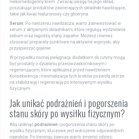
niekomedogenny krem. Zwracaj uwagę na jego skład,
poszukując produktów zawierających składniki nawilżające,
takie jak kwas hialuronowy czy gliceryna.
Serum:
Po nałożeniu nawilżacza, warto zainwestować w
serum z aktywnymi składnikami, które regulują wydzielanie
sebum oraz łagodzą stany zapalne. Możesz również
stosować preparaty punktowe na aktywne wypryski, aby
przyspieszyć gojenie.
W przypadku nocnej pielęgnacji, dodatkiem do rutyny mogą
być produkty o działaniu przeciwzaskórnikowym i
regenerującym, które aplikujesz przed nawilżeniem.
Konsekwencja i minimalizacja tych kroków pozwolą skórze
na stabilizację i regenerację po intensywnym wysiłku
fizycznym.
Jak unikać podrażnień i pogorszenia
stanu skóry po wysiłku fizycznym?
Aby uniknąć
podrażnień
i pogorszenia stanu skóry po
wysiłku fizycznym, kluczowe jest wdrożenie odpowiednich
nawyków. Po treningu zawsze warto zmienić odzież,