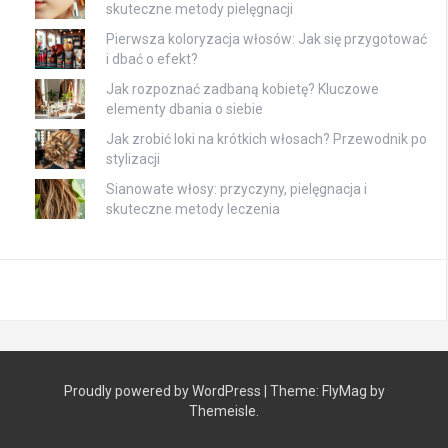
skuteczne metody pielęgnacji
Pierwsza koloryzacja włosów: Jak się przygotować
i dbać o efekt?
Jak rozpoznać zadbaną kobietę? Kluczowe
elementy dbania o siebie
Jak zrobić loki na krótkich włosach? Przewodnik po
stylizacji
Sianowate włosy: przyczyny, pielęgnacja i
skuteczne metody leczenia
Proudly powered by WordPress
|
Theme:
FlyMag
by
Themeisle.