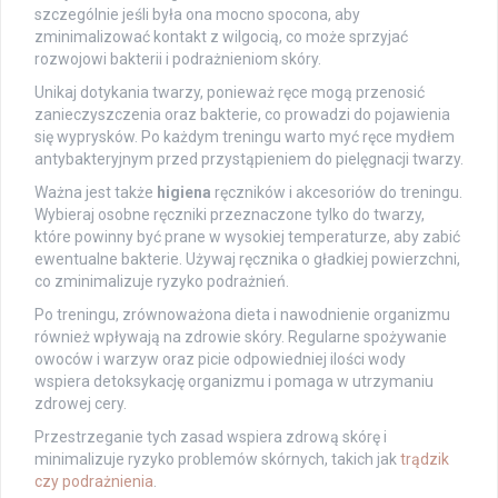
szczególnie jeśli była ona mocno spocona, aby
zminimalizować kontakt z wilgocią, co może sprzyjać
rozwojowi bakterii i podrażnieniom skóry.
Unikaj dotykania twarzy, ponieważ ręce mogą przenosić
zanieczyszczenia oraz bakterie, co prowadzi do pojawienia
się wyprysków. Po każdym treningu warto myć ręce mydłem
antybakteryjnym przed przystąpieniem do pielęgnacji twarzy.
Ważna jest także
higiena
ręczników i akcesoriów do treningu.
Wybieraj osobne ręczniki przeznaczone tylko do twarzy,
które powinny być prane w wysokiej temperaturze, aby zabić
ewentualne bakterie. Używaj ręcznika o gładkiej powierzchni,
co zminimalizuje ryzyko podrażnień.
Po treningu, zrównoważona dieta i nawodnienie organizmu
również wpływają na zdrowie skóry. Regularne spożywanie
owoców i warzyw oraz picie odpowiedniej ilości wody
wspiera detoksykację organizmu i pomaga w utrzymaniu
zdrowej cery.
Przestrzeganie tych zasad wspiera zdrową skórę i
minimalizuje ryzyko problemów skórnych, takich jak
trądzik
czy podrażnienia
.