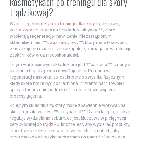
kosmetykach po treningu dla skóry
trądzikowej?
Wybierając
kosmetyki po treningu dla skóry trądzikowej,
warto zwrócić
uwagę na **składniki aktywne**, które
wspierają regenerację i nawilżenie. Niezastąpionym
składnikiem jest **
kwas salicylowy
**, który ma właściwości
złuszczające i działa przeciwzapalnie, pomagając w redukcji
zaskórników oraz niedoskonałości.
Innym wartościowym składnikiem jest **pantenol**, znany z
działania łagodzącego i nawilżającego. Pomaga w
regeneracji naskórka, co jest istotne po wysiłku fizycznym,
kiedy skóra może być podrażniona. **Alantoina** również
sprzyja łagodzeniu podrażnień, a dodatkowo wspiera
procesy gojenia.
Kolejnym składnikiem, który może zbawiennie wpływać na
skórę trądzikową, jest **niacynamid**. Działa kojąco, a także
reguluje wydzielanie sebum, co jest kluczowe w pielęgnacji
cery skłonnej do
trądziku
. Istotne jest, aby wybierać produkty,
które łączą te składniki w odpowiednich formułach, aby
zminimalizować ryzyko podrażnień i wspierać równowagę