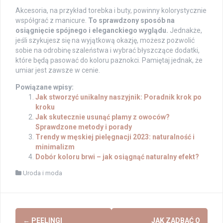
Akcesoria, na przykład torebka i buty, powinny kolorystycznie
współgrać z manicure.
To sprawdzony sposób na
osiągnięcie spójnego i eleganckiego wyglądu.
Jednakże,
jeśli szykujesz się na wyjątkową okazję, możesz pozwolić
sobie na odrobinę szaleństwa i wybrać błyszczące dodatki,
które będą pasować do koloru paznokci. Pamiętaj jednak, że
umiar jest zawsze w cenie.
Powiązane wpisy:
Jak stworzyć unikalny naszyjnik: Poradnik krok po
kroku
Jak skutecznie usunąć plamy z owoców?
Sprawdzone metody i porady
Trendy w męskiej pielęgnacji 2023: naturalność i
minimalizm
Dobór koloru brwi – jak osiągnąć naturalny efekt?
Uroda i moda
Post
←
PEELINGI
JAK ZADBAĆ O