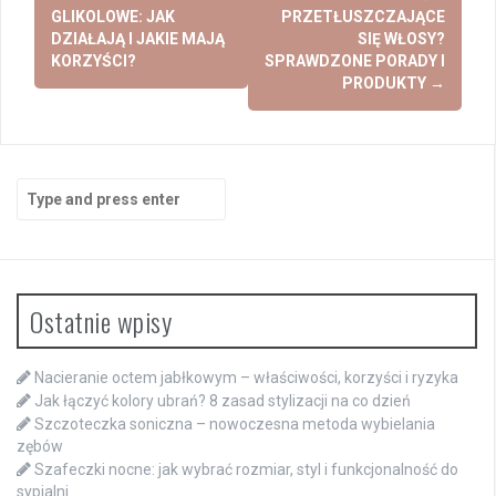
navigation
GLIKOLOWE: JAK
PRZETŁUSZCZAJĄCE
DZIAŁAJĄ I JAKIE MAJĄ
SIĘ WŁOSY?
KORZYŚCI?
SPRAWDZONE PORADY I
PRODUKTY
→
Search
for:
Ostatnie wpisy
Nacieranie octem jabłkowym – właściwości, korzyści i ryzyka
Jak łączyć kolory ubrań? 8 zasad stylizacji na co dzień
Szczoteczka soniczna – nowoczesna metoda wybielania
zębów
Szafeczki nocne: jak wybrać rozmiar, styl i funkcjonalność do
sypialni