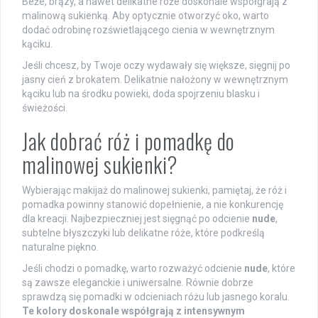
Beże, brązy, a nawet delikatne róże doskonale współgrają z
malinową sukienką. Aby optycznie otworzyć oko, warto
dodać odrobinę rozświetlającego cienia w wewnętrznym
kąciku.
Jeśli chcesz, by Twoje oczy wydawały się większe, sięgnij po
jasny cień z brokatem. Delikatnie nałożony w wewnętrznym
kąciku lub na środku powieki, doda spojrzeniu blasku i
świeżości.
Jak dobrać róż i pomadkę do
malinowej sukienki?
Wybierając makijaż do malinowej sukienki, pamiętaj, że róż i
pomadka powinny stanowić dopełnienie, a nie konkurencję
dla kreacji. Najbezpieczniej jest sięgnąć po odcienie
nude
,
subtelne błyszczyki lub delikatne róże, które podkreślą
naturalne piękno.
Jeśli chodzi o pomadkę, warto rozważyć odcienie
nude
, które
są zawsze eleganckie i uniwersalne. Równie dobrze
sprawdzą się pomadki w odcieniach różu lub jasnego koralu.
Te kolory doskonale współgrają z intensywnym