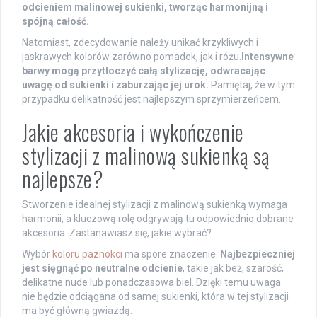
odcieniem malinowej sukienki, tworząc harmonijną i
spójną całość.
Natomiast, zdecydowanie należy unikać krzykliwych i
jaskrawych kolorów zarówno pomadek, jak i różu.
Intensywne
barwy mogą przytłoczyć całą stylizację, odwracając
uwagę od sukienki i zaburzając jej urok.
Pamiętaj, że w tym
przypadku delikatność jest najlepszym sprzymierzeńcem.
Jakie akcesoria i wykończenie
stylizacji z malinową sukienką są
najlepsze?
Stworzenie idealnej stylizacji z malinową sukienką wymaga
harmonii, a kluczową rolę odgrywają tu odpowiednio dobrane
akcesoria. Zastanawiasz się, jakie wybrać?
Wybór
koloru paznokci
ma spore znaczenie.
Najbezpieczniej
jest sięgnąć po neutralne odcienie
, takie jak beż, szarość,
delikatne nude lub ponadczasowa biel. Dzięki temu uwaga
nie będzie odciągana od samej sukienki, która w tej stylizacji
ma być główną gwiazdą.