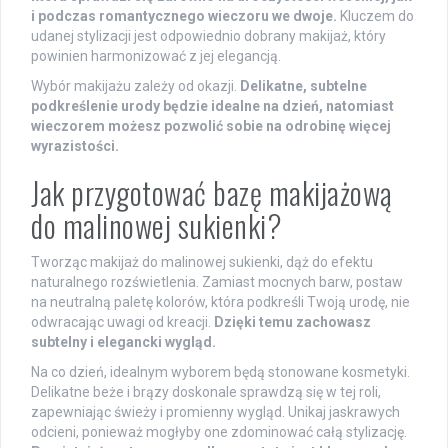
i podczas romantycznego wieczoru we dwoje.
Kluczem do
udanej stylizacji jest odpowiednio dobrany makijaż, który
powinien harmonizować z jej elegancją.
Wybór makijażu zależy od okazji.
Delikatne, subtelne
podkreślenie urody będzie idealne na dzień, natomiast
wieczorem możesz pozwolić sobie na odrobinę więcej
wyrazistości.
Jak przygotować bazę makijażową
do malinowej sukienki?
Tworząc makijaż do malinowej sukienki, dąż do efektu
naturalnego rozświetlenia. Zamiast mocnych barw, postaw
na neutralną paletę kolorów, która podkreśli Twoją urodę, nie
odwracając uwagi od kreacji.
Dzięki temu zachowasz
subtelny i elegancki wygląd.
Na co dzień, idealnym wyborem będą stonowane kosmetyki.
Delikatne beże i brązy doskonale sprawdzą się w tej roli,
zapewniając świeży i promienny wygląd. Unikaj jaskrawych
odcieni, ponieważ mogłyby one zdominować całą stylizację.